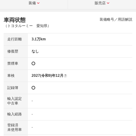
装備
販売店
車両状態
装備略号／用語解説
（トヨタルーミー 愛知県）
走行距離
3.1万km
修復歴
なし
禁煙車
車検
2027(令和9)年12月
?
記録簿
輸入認定
-
中古車
輸入経路
-
登録済
-
未使用車