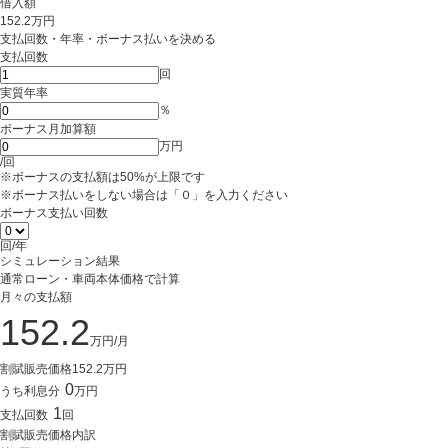
借入額
152.2
万円
支払回数・年率・ボーナス払いを決める
支払回数
回
実質年率
％
ボーナス月加算額
万円
/回
※ボーナスの支払額は50%が上限です
※ボーナス払いをしない場合は「０」を入力ください
ボーナス支払い回数
回/年
シミュレーション結果
通常ローン・車両本体価格で計算
月々の支払額
152.2
万円/月
割賦販売価格
152.2
万円
0
うち利息分
万円
1
支払回数
回
割賦販売価格内訳