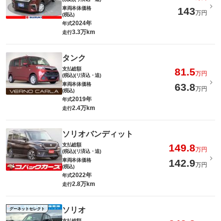
車両本体価格
143
万円
(税込)
2024年
年式
3.3万km
走行
タンク
支払総額
81.5
万円
(税込)(リ済込・追)
車両本体価格
63.8
万円
(税込)
2019年
年式
2.4万km
走行
ソリオバンディット
支払総額
149.8
万円
(税込)(リ済込・追)
車両本体価格
142.9
万円
(税込)
2022年
年式
2.8万km
走行
ソリオ
グーネットセレクト
支払総額