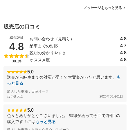
メッセージをもっと見る
販売店の口コミ
総合評価
4.8
お問い合わせ（見積り）
（5点満点中）
4.8
4.7
納車までの対応
4.8
説明の分かりやすさ
4.8
オススメ度
381件
5.0
送金から納車までの対応が早くて大変良かったと思います。
も
っと見る
購入した車種：日産オーラ
ねぐせ大臣
2026年08月01日
5.0
色々とありがとうございました。 御縁があって今回で2回目の
購入です！には
もっと見る
購入した車種：トヨタクラウンスポーツ