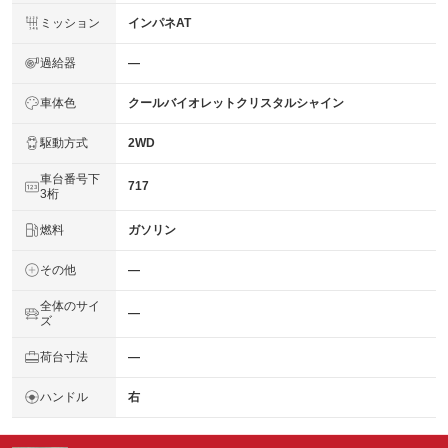
ミッション
インパネAT
過給器
―
車体色
クールバイオレットクリスタルシャイン
駆動方式
2WD
車台番号下
717
3桁
燃料
ガソリン
その他
―
全体のサイ
―
ズ
荷台寸法
―
ハンドル
右