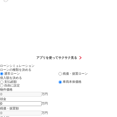
無料電話
在庫確認・見積り依頼
オンライン予約
アプリを使ってサクサク見る
ローンシミュレーション
ローンの種類を決める
通常ローン
残価・据置ローン
借入額を決める
支払総額
車両本体価格
自由に設定
物件価格
万円
頭金
万円
残価・据置額
万円