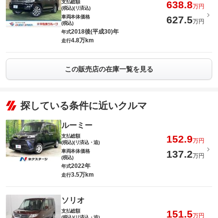
支払総額
638.8
万円
(税込)(リ済込)
車両本体価格
627.5
万円
(税込)
2018後(平成30)年
年式
4.8万km
走行
この販売店の在庫一覧を見る
探している条件に近いクルマ
ルーミー
支払総額
152.9
万円
(税込)(リ済込・追)
車両本体価格
137.2
万円
(税込)
2022年
年式
3.5万km
走行
ソリオ
支払総額
151.5
万円
(税込)(リ済込・追)