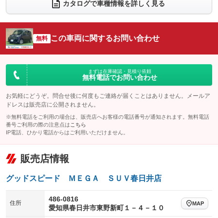
電動リアゲート
フロントカメラ
カタログで車種情報を詳しく見る
：装備なし
：装備なし
シートエアコン
全周囲カメラ
：装備なし
：装備なし
サイドカメラ
ルーフレール
この車両に関するお問い合わせ
：装備なし
無料
：装備なし
エアサスペンション
ヘッドライトウォッシャー
：装備なし
：装備なし
装備略号／用語解説
まずは在庫確認・見積り依頼
無料電話でお問い合わせ
お気軽にどうぞ。問合せ後に何度もご連絡が届くことはありません。メールア
ドレスは販売店に公開されません。
※無料電話をご利用の場合は、販売店へお客様の電話番号が通知されます。無料電話
番号ご利用の際の注意点は
こちら
IP電話、ひかり電話からはご利用いただけません。
販売店情報
グッドスピード ＭＥＧＡ ＳＵＶ春日井店
486-0816
住所
MAP
愛知県春日井市東野新町１－４－１０