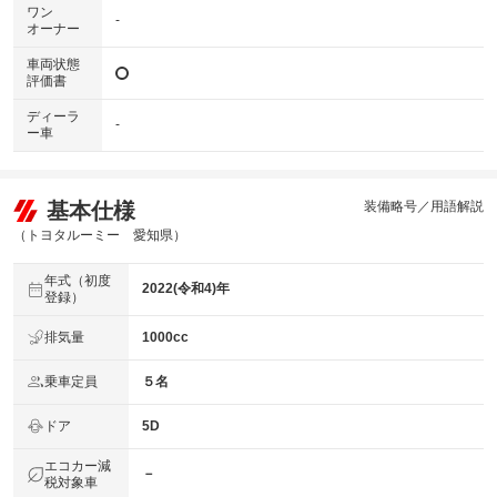
ワン
-
オーナー
車両状態
評価書
ディーラ
-
ー車
基本仕様
装備略号／用語解説
（トヨタルーミー 愛知県）
年式（初度
2022(令和4)年
登録）
排気量
1000cc
乗車定員
５名
ドア
5D
エコカー減
－
税対象車