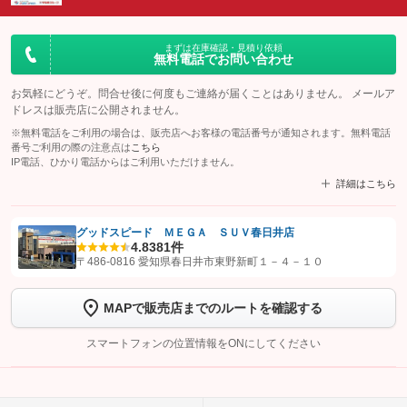
まずは在庫確認・見積り依頼
無料電話でお問い合わせ
お気軽にどうぞ。問合せ後に何度もご連絡が届くことはありません。 メールア
ドレスは販売店に公開されません。
※無料電話をご利用の場合は、販売店へお客様の電話番号が通知されます。無料電話
番号ご利用の際の注意点は
こちら
IP電話、ひかり電話からはご利用いただけません。
詳細はこちら
グッドスピード ＭＥＧＡ ＳＵＶ春日井店
4.8
381件
【STEP1】
認証画面でグーネットを友だち追加してから「許可する」ボタンを押します
〒486-0816 愛知県春日井市東野新町１－４－１０
【STEP2】
トーク画面で
ボタンをタップして問い合わせを
完了してください。
MAPで販売店までのルートを確認する
こちら
スマートフォンの位置情報をONにしてください