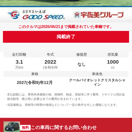
このクルマは2026/06/21まで掲載されていた車輛です。
掲載終了
走行距離
年式
修復歴
排気量
3.1
2022
1000
なし
万km
(令和4)年
cc
車検
車体色
クールバイオレットクリスタルシャ
2027(令和9)年12月
イン
支払総額には、車両本体価格の他、保険料、税金、登録等に伴う費用、リサイクル預託金
相当額等、購入時に必要な全ての費用が含まれています。
当該価格は、登録等の時期や地域などについて一定の条件を付した価格になります。
この車両に関するお問い合わせ
無料