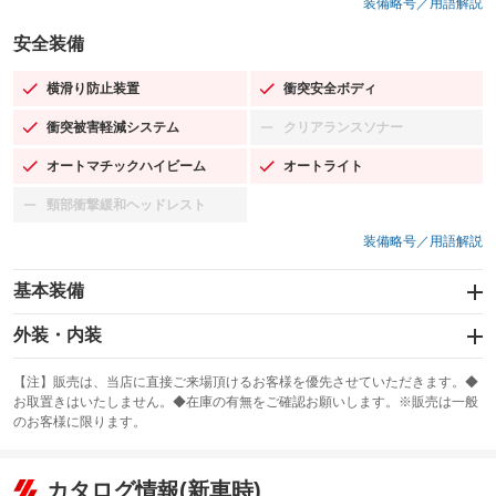
装備略号／用語解説
安全装備
横滑り防止装置
衝突安全ボディ
：装備あり
：装備あり
衝突被害軽減システム
クリアランスソナー
：装備あり
：装備なし
オートマチックハイビーム
オートライト
：装備あり
：装備あり
頸部衝撃緩和ヘッドレスト
：装備なし
装備略号／用語解説
基本装備
エアバッグ：運転席/助手席
外装・内装
：装備あり
スライドドア：両面電動
カーナビ
：装備あり
：装備なし
【注】販売は、当店に直接ご来場頂けるお客様を優先させていただきます。◆
お取置きはいたしません。◆在庫の有無をご確認お願いします。※販売は一般
サンルーフ
ABS
TV：フルセグ
：装備なし
：装備あり
：装備あり
のお客様に限ります。
エアコン
Wエアコン
オーディオ：ミュージックプレイヤー接続可／ミュージックサーバー
：装備あり
：装備なし
：装備あり
リフトアップ
パワーステアリング
カタログ情報(新車時)
ビジュアル
：装備なし
：装備あり