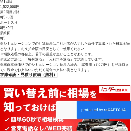
第1回目
1,522,000
円
第2回目以降
0
円×
0
回
ボーナス月
0
円×
0
回
最終回
0
円
※シミュレーションでの計算結果はご利用者が入力した条件で算出された概算金額
となります。お支払金額の目安としてご使用ください。
※端数処理の都合上、若干の誤差が生じることがあります。
※返済方法は、「毎月返済」「元利均等返済」で試算しています。
※車両本体価格でのシミュレーション結果の場合、 諸費用（7.6万円）を登録時ま
でに現金でお支払いいただく場合の支払い例となります。
在庫確認・見積り依頼（無料）