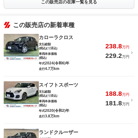
この販売店の在庫一覧を見る
この販売店の新着車種
カローラクロス
支払総額
238.8
万円
(税込)(リ済込)
車両本体価格
229.2
万円
(税込)
2024(令和6)年
年式
4.7万km
走行
スイフトスポーツ
支払総額
188.8
万円
(税込)(リ済込)
車両本体価格
181.8
万円
(税込)
2020(令和2)年
年式
3.8万km
走行
ランドクルーザー