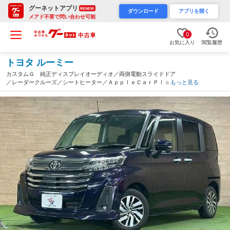
グーネットアプリ
RENEW
ダウンロード
アプリを開く
メアド不要で問い合わせ可能
0
お気に入り
閲覧履歴
トヨタ ルーミー
カスタムＧ 純正ディスプレイオーディオ／両側電動スライドドア
／レーダークルーズ／シートヒーター／ＡｐｐｌｅＣａｒＰｌａｙ
もっと見る
／バックカメラ／ＥＴＣ／クリアランスソナー／アイドリングスト
ップ／純正１４インチアルミ（愛知県）