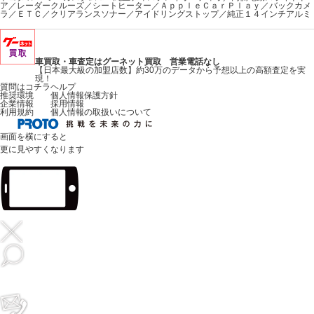
ア／レーダークルーズ／シートヒーター／ＡｐｐｌｅＣａｒＰｌａｙ／バックカメ
ラ／ＥＴＣ／クリアランスソナー／アイドリングストップ／純正１４インチアルミ
車買取・車査定はグーネット買取 営業電話なし
【日本最大級の加盟店数】約30万のデータから予想以上の高額査定を実
現！
質問はコチラ
ヘルプ
推奨環境
個人情報保護方針
企業情報
採用情報
利用規約
個人情報の取扱いについて
画面を横にすると
更に見やすくなります