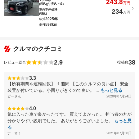
243.8
万円
(税込)(リ済込・追)
車両本体価格
234
万円
(税込)
2025年
年式
598km
走行
クルマのクチコミ
2.9
38
レビュー総合
投稿数
3.3
【所有期間や運転回数】 １週間 【このクルマの良い点】 安全
装置が付いている。小回りがきくので良い。 ...
もっと見る
ピーさん
2020年07月24日
4.0
気に入った車で良かったです。 買えてよかった。 担当者の方が
分かりやすい説明でした。 ありがとうございました。
もっと見
る
ナ オミ
2021年07月30日