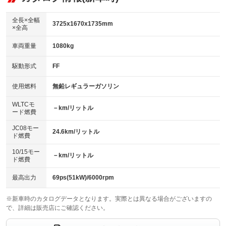
：装備なし
ダウンヒルアシストコントロール
アルミホイール：14インチ
：装備なし
：装備あり
全長×全幅
3725x1670x1735mm
×全高
パワーウィンドウ
盗難防止システム
革シート
ハーフレザーシート
：装備あり
：装備あり
：装備なし
：装備なし
車両重量
1080kg
アイドリングストップ
ドライブレコーダー
キーレス
LEDヘッドランプ
：装備あり
：装備あり
：装備あり
：装備あり
USB入力端子
Bluetooth接続
駆動形式
FF
HID(キセノンライト)
ポータブルナビ
：装備あり
：装備あり
：装備なし
：装備なし
100V電源
クリーンディーゼル
バックカメラ
ETC
使用燃料
無鉛レギュラーガソリン
：装備なし
：装備なし
：装備あり
：装備あり
センターデフロック
エアロ
スマートキー
：装備なし
WLTCモ
：装備なし
：装備あり
－km/リットル
ード燃費
レンタカーアップ
展示・試乗車
ローダウン
ランフラットタイヤ
：装備なし
：装備なし
：装備なし
：装備なし
JC08モー
24.6km/リットル
ド燃費
電動格納ミラー
パワーシート
3列シート
：装備あり
：装備なし
：装備なし
10/15モー
装備略号／用語解説
－km/リットル
ベンチシート
フルフラットシート
ド燃費
：装備なし
：装備なし
チップアップシート
オットマン
：装備なし
：装備なし
最高出力
69ps(51kW)/6000rpm
電動格納サードシート
シートヒーター
：装備なし
：装備あり
※新車時のカタログデータとなります。実際とは異なる場合がございますの
で、詳細は販売店にご確認ください。
ウォークスルー
後席モニター
：装備なし
：装備なし