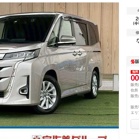
2
(令
無料
00
販売
住所
販売
販売
エリ