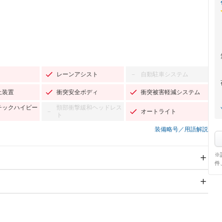
レーンアシスト
自動駐車システム
－
止装置
衝突安全ボディ
衝突被害軽減システム
チックハイビー
頸部衝撃緩和ヘッドレス
オートライト
－
ト
装備略号／用語解説
※
件
スライドドア：両面電動
サンルーフ
－
Wエアコン
リフトアップ
－
TV：フルセグ
パワーステアリング
パワーウィンドウ