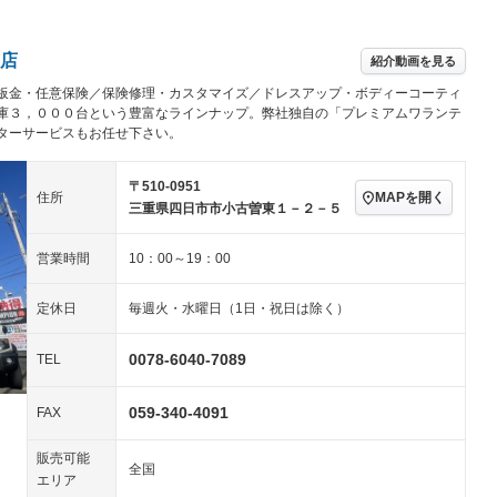
アルミホイール：16イ
－ビジュアル
－
ンチ
ングストップ
ドライブレコーダー
USB入力端子
ハーフレザーシート
キーレス
－
店
紹介動画を見る
クリーンディーゼル
センターデフロック
－
－
板金・任意保険／保険修理・カスタマイズ／ドレスアップ・ボディーコーティ
セノンライト)
ポータブルナビ
バックカメラ
－
乗車
電動格納ミラー
庫３，０００台という豊富なラインナップ。弊社独自の「プレミアムワランテ
ターサービスもお任せ下さい。
スマートキー
ローダウン
－
装備略号／用語解説
ート
3列シート
ベンチシート
－
〒510-0951
MAPを開く
住所
三重県四日市市小古曽東１－２－５
ップシート
オットマン
電動格納サードシート
－
営業時間
10：00～19：00
スルー
後席モニター
電動リアゲート
－
アコン
全周囲カメラ
サイドカメラ
定休日
毎週火・水曜日（1日・祝日は除く）
ペンション
0078-6040-7089
TEL
装備略号／用語解説
059-340-4091
FAX
販売可能
全国
エリア