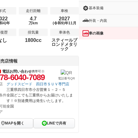
基本装備
年式
走行距離
車検
022
4.7
2027
外装・内装
和4)年
万km
(令和9)年11月
修復歴
排気量
車体色
車の画像
なし
1800cc
スティールブ
ロンドメタリ
ック
販売店情報
電話お問い合わせ
携帯可
78-6040-7089
電話番号QR
店
グッドスピード 四日市ＳＵＶ専門店
三重県四日市市小古曽東１－２－５
条件
全国どこでも三重県からお届けいたしま
す！※別途費用は発生いたします。
可能
全国
ア
MAPを開く
LINEで共有