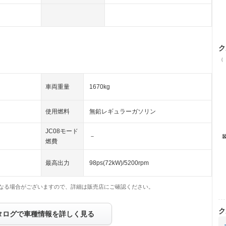
ク
（
車両重量
1670kg
使用燃料
無鉛レギュラーガソリン
JC08モード
－
燃費
最高出力
98ps(72kW)/5200rpm
なる場合がございますので、詳細は販売店にご確認ください。
ク
タログで車種情報を詳しく見る