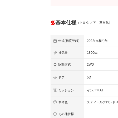
基本仕様
（トヨタ ノア 三重県）
年式(初度登録)
2022(令和4)年
排気量
1800cc
駆動方式
2WD
ドア
5D
ミッション
インパネAT
車体色
スティールブロンド
その他仕様
－