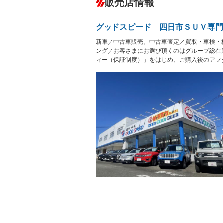
販売店情報
オーディオ
－
盗難防止システム
アイドリ
ヘッドライトウォッシャ
革シート
－
－
グッドスピード 四日市ＳＵＶ専門
ー
Bluetooth接続
100V電源
新車／中古車販売。中古車査定／買取・車検・
LEDヘッドランプ
HID(キ
－
レンタカーアップ
展示・試
ング／お客さまにお選び頂くのはグループ総在
－
－
ィー（保証制度）」をはじめ、ご購入後のアフ
ETC2.0
エアロ
－
ランフラットタイヤ
パワーシ
－
－
フルフラットシート
チップア
－
シートヒーター
ウォーク
フロントカメラ
シートエ
－
ルーフレール
エアサス
－
－