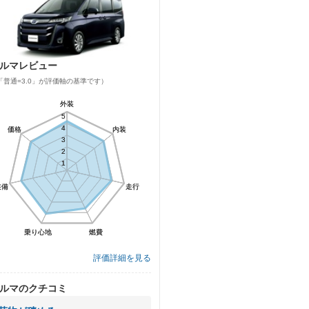
ルマレビュー
「普通=3.0」が評価軸の基準です）
外装
外装
5
5
4
4
価格
価格
内装
内装
3
3
2
2
1
1
装備
装備
走行
走行
乗り心地
乗り心地
燃費
燃費
評価詳細を見る
ルマのクチコミ