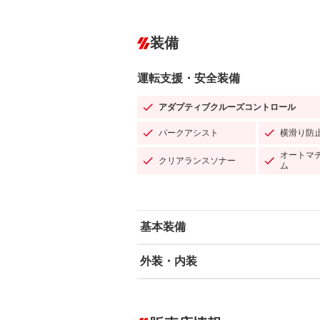
装備
運転支援・安全装備
アダプティブクルーズコントロール
パークアシスト
横滑り防
オートマ
クリアランスソナー
ム
基本装備
外装・内装
エアバッグ：運転席/助手席/サイド
ABS
エアコン
カーナビ：HDDナビ
ダウンヒルアシストコントロール
－