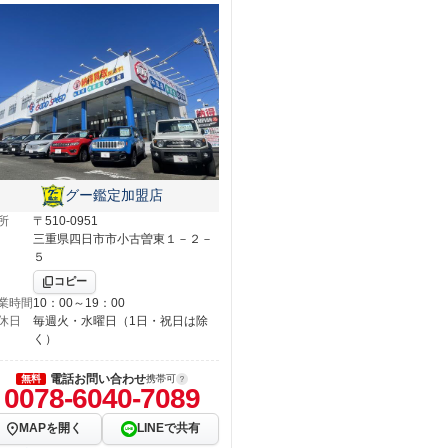
グー鑑定加盟店
所
〒510-0951
三重県四日市市小古曽東１－２－
５
コピー
業時間
10：00～19：00
休日
毎週火・水曜日（1日・祝日は除
く）
電話お問い合わせ
無料
携帯可
0078-6040-7089
MAPを開く
LINEで共有