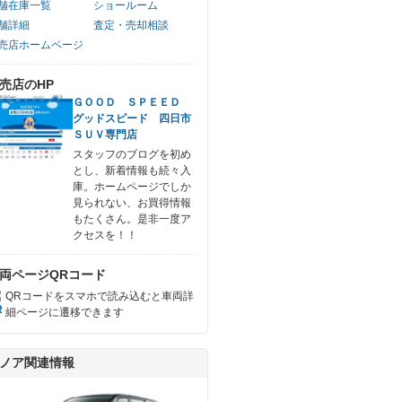
舗在庫一覧
ショールーム
舗詳細
査定・売却相談
売店ホームページ
売店のHP
ＧＯＯＤ ＳＰＥＥＤ
グッドスピード 四日市
ＳＵＶ専門店
スタッフのブログを初め
とし、新着情報も続々入
庫。ホームページでしか
見られない、お買得情報
もたくさん。是非一度ア
クセスを！！
両ページQRコード
QRコードをスマホで読み込むと車両詳
細ページに遷移できます
ノア関連情報