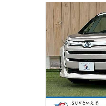
マガジン
車カタログ
自動車ローン
保険
レビュー
価格相場
教習所
用語集