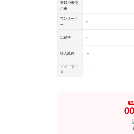
登録済未使
－
用車
ワンオーナ
○
ー
記録簿
○
輸入経路
－
ディーラー
－
車
無
00