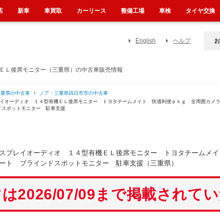
店
新車
車買取
カーリース
整備工場
車検
タイヤ交換
English
ヘルプ
お
機ＥＬ後席モニター（三重県）の中古車販売情報
三重県の中古車
ノア・三重県四日市市の中古車
プレイオーディオ １４型有機ＥＬ後席モニター トヨタチームメイト 快適利便ｐｋｇ 全周囲カ
ドスポットモニター 駐車支援
スプレイオーディオ １４型有機ＥＬ後席モニター トヨタチームメイ
ート ブラインドスポットモニター 駐車支援（三重県）
は2026/07/09まで掲載されて