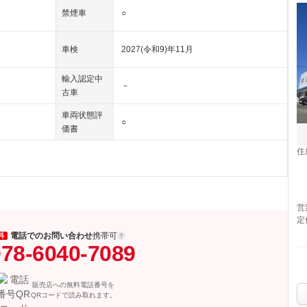
禁煙車
○
車検
2027(令和9)年11月
輸入認定中
－
古車
車両状態評
○
価書
住
営
定
電話でのお問い合わせ
携帯可
料
78-6040-7089
販売店への無料電話番号を
QRコードで読み取れます。