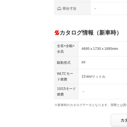
荷台寸法
－
カタログ情報（新車時）
全長×全幅×
4695 x 1730 x 1895mm
全高
駆動形式
FF
WLTCモー
23 km/リットル
ド燃費
10/15モード
－
燃費
※新車時のカタログデータとなります。実際とは異
カ