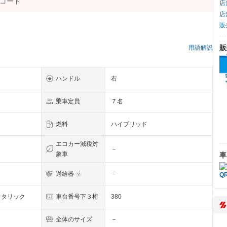
店
店
販
販
用語解説
ハンドル
右
乗車定員
７名
燃料
ハイブリッド
エコカー減税対
－
象車
車
過給器
－
メタリック
車台番号下３桁
380
全体のサイズ
－