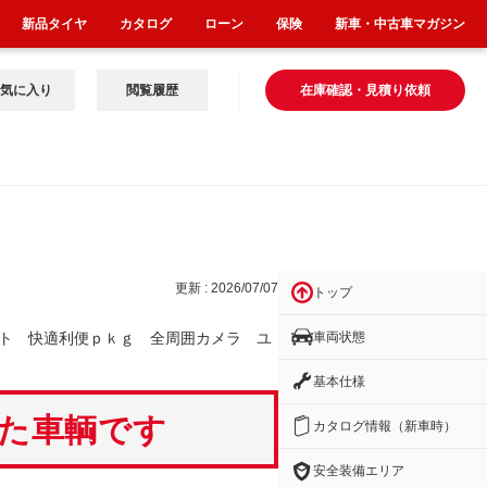
新品タイヤ
カタログ
ローン
保険
新車・中古車マガジン
気に入り
閲覧履歴
在庫確認・見積り依頼
メラ
更新 : 2026/07/07
トップ
車両状態
ト 快適利便ｐｋｇ 全周囲カメラ ユ
基本仕様
いた車輌です
カタログ情報（新車時）
安全装備エリア