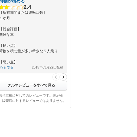
荷物が積める
2.4
【所有期間または運転回数】
１か月
【総合評価】
無難な車
【良い点】
荷物を積む量が多い希少な５人乗り
【悪い点】
希少なせいか新車では安いグレードだ
YYもでる
2015年03月22日投稿
が中古での値段は安くない
クルマレビューをすべて見る
該当車種に対してのレビューです。表示物
、販売店に対するレビューではありません。