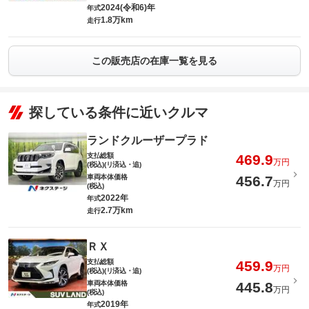
2024(令和6)年
年式
1.8万km
走行
この販売店の在庫一覧を見る
探している条件に近いクルマ
ランドクルーザープラド
支払総額
469.9
万円
(税込)(リ済込・追)
車両本体価格
456.7
万円
(税込)
2022年
年式
2.7万km
走行
ＲＸ
支払総額
459.9
万円
(税込)(リ済込・追)
車両本体価格
445.8
万円
(税込)
2019年
年式