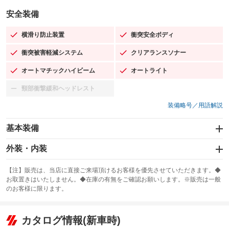
安全装備
横滑り防止装置
衝突安全ボディ
：装備あり
：装備あり
衝突被害軽減システム
クリアランスソナー
：装備あり
：装備あり
オートマチックハイビーム
オートライト
：装備あり
：装備あり
頸部衝撃緩和ヘッドレスト
：装備なし
装備略号／用語解説
基本装備
エアバッグ：運転席/助手席/サイド
外装・内装
：装備あり
スライドドア
カーナビ：SDナビ
：装備なし
：装備あり
【注】販売は、当店に直接ご来場頂けるお客様を優先させていただきます。◆
お取置きはいたしません。◆在庫の有無をご確認お願いします。※販売は一般
サンルーフ
ABS
TV：フルセグ
：装備あり
：装備あり
：装備あり
のお客様に限ります。
エアコン
Wエアコン
オーディオ：CDまたはCDチェンジャー／ミュージックプレイヤー接続
：装備あり
：装備なし
：装備あり
可
リフトアップ
パワーステアリング
カタログ情報(新車時)
：装備なし
：装備あり
ビジュアル：ブルーレイ再生／DVD再生
：装備あり