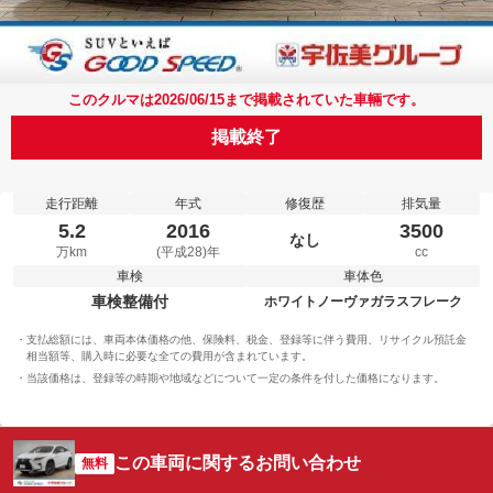
このクルマは2026/06/15まで掲載されていた車輛です。
掲載終了
走行距離
年式
修復歴
排気量
5.2
2016
3500
なし
万km
(平成28)年
cc
車検
車体色
車検整備付
ホワイトノーヴァガラスフレーク
支払総額には、車両本体価格の他、保険料、税金、登録等に伴う費用、リサイクル預託金
相当額等、購入時に必要な全ての費用が含まれています。
当該価格は、登録等の時期や地域などについて一定の条件を付した価格になります。
この車両に関するお問い合わせ
無料