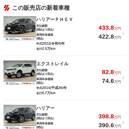
この販売店の新着車種
ハリアーＰＨＥＶ
支払総額
433.8
万円
(税込)(リ済込)
車両本体価格
422.8
万円
(税込)
2022(令和4)年
年式
2.5万km
走行
エクストレイル
支払総額
82.8
万円
(税込)(リ済込)
車両本体価格
74.6
万円
(税込)
2014(平成26)年
年式
6.7万km
走行
ハリアー
支払総額
398.8
万円
(税込)(リ済込)
車両本体価格
390.6
万円
(税込)