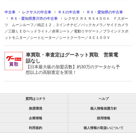
中古車
レクサスの中古車
ＲＸの中古車
ＲＸ・愛知県の中古車
ＲＸ・愛知県豊川市の中古車
レクサス ＲＸ ＲＸ４５０ｈ Ｆスポー
ツ ムーンルーフ／純正１２，３インチナビ／バックカメラ／サイドカメラ
／三眼ＬＥＤヘッドライト／赤革シート／電動リヤゲート／ブラインドスポ
ットモニター／シートヒーター／シートクーラー／ＡＣ１００Ｖ
車買取・車査定はグーネット買取 営業電
話なし
【日本最大級の加盟店数】約30万のデータから予
想以上の高額査定を実現！
質問はコチラ
ヘルプ
推奨環境
個人情報保護方針
企業情報
採用情報
利用規約
個人情報の取扱いについて