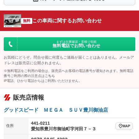
：装備あり
：装備なし
シートエアコン
全周囲カメラ
：装備あり
：装備なし
この車両に関するお問い合わせ
サイドカメラ
無料
ルーフレール
：装備あり
：装備なし
エアサスペンション
ヘッドライトウォッシャー
：装備なし
：装備なし
装備略号／用語解説
まずは在庫確認・見積り依頼
無料電話でお問い合わせ
お気軽にどうぞ。問合せ後に何度もご連絡が届くことはありません。メールア
ドレスは販売店に公開されません。
※無料電話をご利用の場合は、販売店へお客様の電話番号が通知されます。無料電話
番号ご利用の際の注意点は
こちら
IP電話、ひかり電話からはご利用いただけません。
販売店情報
グッドスピード ＭＥＧＡ ＳＵＶ豊川御油店
441-0211
住所
MAP
愛知県豊川市御油町字河田７－３