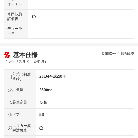
-
オーナー
車両状態
評価書
ディーラ
-
ー車
基本仕様
装備略号／用語解説
（レクサスＲＸ 愛知県）
年式（初度
2016(平成28)年
登録）
排気量
3500cc
乗車定員
５名
ドア
5D
エコカー減
税対象車