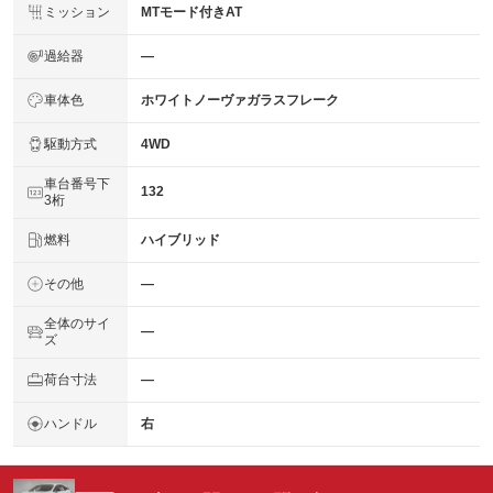
ミッション
MTモード付きAT
過給器
―
車体色
ホワイトノーヴァガラスフレーク
駆動方式
4WD
車台番号下
132
3桁
燃料
ハイブリッド
その他
―
全体のサイ
―
ズ
荷台寸法
―
ハンドル
右