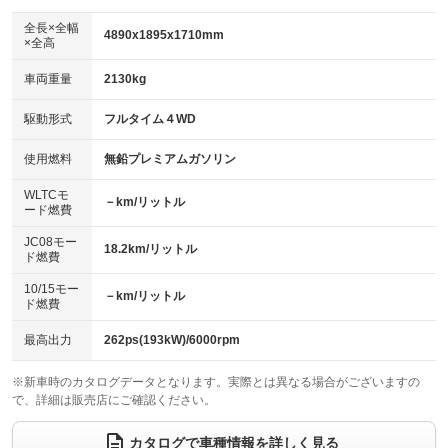
ダウンヒルアシストコントロール
：装備なし
アルミホイール：20インチ
全長×全幅
：装備あり
4890x1895x1710mm
×全高
パワーウィンドウ
盗難防止システム
：装備あり
：装備あり
革シート
ハーフレザーシート
：装備あり
：装備なし
車両重量
2130kg
アイドリングストップ
ドライブレコーダー
：装備なし
：装備なし
キーレス
LEDヘッドランプ
：装備あり
：装備あり
USB入力端子
Bluetooth接続
駆動形式
フルタイム４WD
：装備あり
：装備あり
HID(キセノンライト)
ポータブルナビ
：装備なし
：装備なし
100V電源
クリーンディーゼル
使用燃料
無鉛プレミアムガソリン
：装備あり
：装備なし
バックカメラ
ETC
：装備あり
：装備あり
センターデフロック
：装備なし
WLTCモ
エアロ
スマートキー
－km/リットル
：装備なし
：装備あり
ード燃費
レンタカーアップ
展示・試乗車
：装備なし
：装備なし
ローダウン
ランフラットタイヤ
：装備なし
：装備なし
JC08モー
18.2km/リットル
ド燃費
電動格納ミラー
：装備あり
パワーシート
3列シート
：装備あり
：装備なし
10/15モー
装備略号／用語解説
－km/リットル
ド燃費
ベンチシート
フルフラットシート
：装備なし
：装備なし
チップアップシート
オットマン
最高出力
262ps(193kW)/6000rpm
：装備なし
：装備なし
電動格納サードシート
シートヒーター
：装備なし
：装備あり
※新車時のカタログデータとなります。実際とは異なる場合がございますの
で、詳細は販売店にご確認ください。
ウォークスルー
後席モニター
：装備なし
：装備なし
カタログで車種情報を詳しく見る
電動リアゲート
フロントカメラ