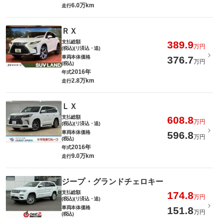
6.0万km
走行
ＲＸ
支払総額
389.9
万円
(税込)(リ済込・追)
車両本体価格
376.7
万円
(税込)
2016年
年式
2.8万km
走行
ＬＸ
支払総額
608.8
万円
(税込)(リ済込・追)
車両本体価格
596.8
万円
(税込)
2016年
年式
9.0万km
走行
ジープ・グランドチェロキー
支払総額
174.8
万円
(税込)(リ済込・追)
車両本体価格
151.8
万円
(税込)