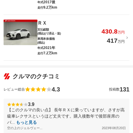
2017後
年式
9.2万km
走行
ＲＸ
支払総額
430.8
万円
(税込)(リ済込・追)
車両本体価格
417
万円
(税込)
2021年
年式
7.2万km
走行
クルマのクチコミ
4.3
131
レビュー総合
投稿数
3.9
【このクルマの良い点】 長年ＲＸに乗っていますが、さすが高
級車レクサスというほど丈夫です。購入後数年で後部座席の
パ...
もっと見る
空の上のジェルヴェー...
2023年08月20日