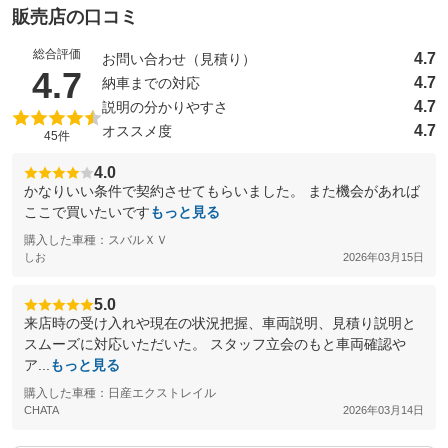
販売店の口コミ
総合評価
4.7
お問い合わせ（見積り）
（5点満点中）
4.7
4.7
納車までの対応
4.7
説明の分かりやすさ
4.7
オススメ度
45件
4.0
かなりいい条件で契約させてもらいました。 また機会があれば
ここで買いたいです
もっと見る
購入した車種：スバルＸＶ
しお
2026年03月15日
5.0
来店時の受け入れや現在の状況把握、車両説明、見積り説明と
スムーズに対応いただいた。 スタッフ立会のもと車両確認や
ア...
もっと見る
購入した車種：日産エクストレイル
CHATA
2026年03月14日