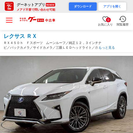
グーネットアプリ
RENEW
ダウンロード
アプリを開く
メアド不要で問い合わせ可能
0
お気に入り
閲覧履歴
レクサス ＲＸ
ＲＸ４５０ｈ Ｆスポーツ ムーンルーフ／純正１２，３インチナ
ビ／バックカメラ／サイドカメラ／三眼ＬＥＤヘッドライト／赤革
もっと見る
シート／電動リヤゲート／ブラインドスポットモニター／シートヒ
ーター／シートクーラー／ＡＣ１００Ｖ（愛知県）