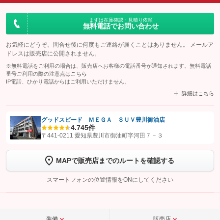
まずは在庫確認・見積り依頼
無料電話でお問い合わせ
お気軽にどうぞ。問合せ後に何度もご連絡が届くことはありません。 メールア
ドレスは販売店に公開されません。
※無料電話をご利用の場合は、販売店へお客様の電話番号が通知されます。無料電話
番号ご利用の際の注意点は
こちら
IP電話、ひかり電話からはご利用いただけません。
詳細はこちら
グッドスピード ＭＥＧＡ ＳＵＶ豊川御油店
4.7
45件
【STEP1】
認証画面でグーネットを友だち追加してから「許可する」ボタンを押
〒441-0211 愛知県豊川市御油町字河田７－３
します
MAPで販売店までのルートを確認する
【STEP2】
トーク画面で
ボタンをタップして問い合わせを
完了してください。
スマートフォンの位置情報をONにしてください
こちら
装備
販売店