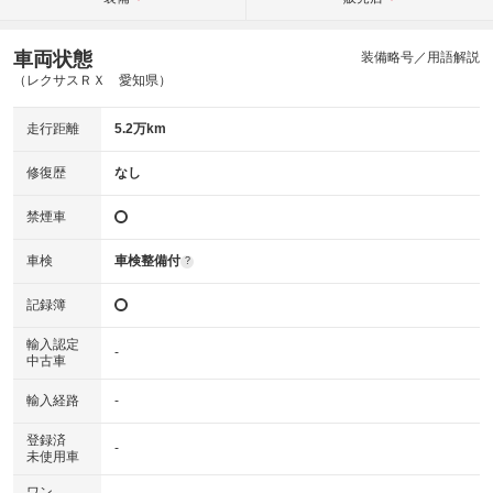
車両状態
装備略号／用語解説
（レクサスＲＸ 愛知県）
走行距離
5.2万km
修復歴
なし
禁煙車
車検
車検整備付
?
記録簿
輸入認定
-
中古車
輸入経路
-
登録済
-
未使用車
ワン