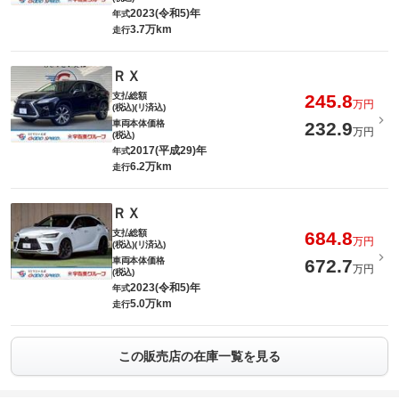
2023(令和5)年
年式
3.7万km
走行
ＲＸ
支払総額
245.8
万円
(税込)(リ済込)
車両本体価格
232.9
万円
(税込)
2017(平成29)年
年式
6.2万km
走行
ＲＸ
支払総額
684.8
万円
(税込)(リ済込)
車両本体価格
672.7
万円
(税込)
2023(令和5)年
年式
5.0万km
走行
この販売店の在庫一覧を見る