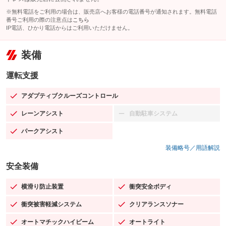
※無料電話をご利用の場合は、販売店へお客様の電話番号が通知されます。無料電話
番号ご利用の際の注意点は
こちら
IP電話、ひかり電話からはご利用いただけません。
装備
運転支援
アダプティブクルーズコントロール
：装備あり
レーンアシスト
自動駐車システム
：装備あり
：装備なし
パークアシスト
：装備あり
装備略号／用語解説
安全装備
横滑り防止装置
衝突安全ボディ
：装備あり
：装備あり
衝突被害軽減システム
クリアランスソナー
：装備あり
：装備あり
オートマチックハイビーム
オートライト
：装備あり
：装備あり