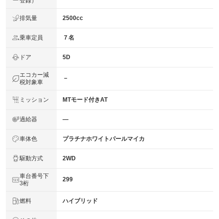
登録）
排気量
2500cc
乗車定員
７名
ドア
5D
エコカー減
－
税対象車
ミッション
MTモード付きAT
過給器
―
車体色
プラチナホワイトパールマイカ
駆動方式
2WD
車台番号下
299
3桁
燃料
ハイブリッド