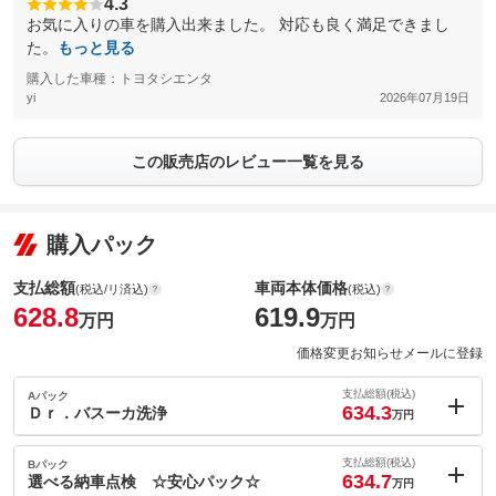
4.3
お気に入りの車を購入出来ました。 対応も良く満足できまし
た。
もっと見る
購入した車種：トヨタシエンタ
yi
2026年07月19日
この販売店のレビュー一覧を見る
購入パック
支払総額
車両本体価格
(税込/リ済込)
(税込)
628.8
619.9
万円
万円
価格変更お知らせメールに登録
支払総額(税込)
Aパック
634.3
Ｄｒ．バスーカ洗浄
万円
内：オプシ
5.5
ョン価格
支払総額(税込)
Bパック
万円
634.7
(税込)
選べる納車点検 ☆安心パック☆
万円