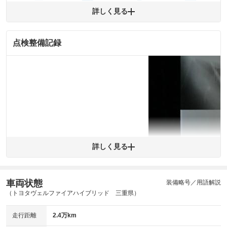
エンジン
トランス
パワー
HV/PHV/EV
詳しく見る
ミッション
ステアリング
点検整備記録
ABS
エアーバッグ
先進安全装備
その他
※異常がある場合は主要点検項目が赤色になり、異常と表記されます。
※車に装備されていない項目は「-」と表記されます
※グー故障診断は保証サービスではございません。購入時は必ず現車をご
確認下さい。
※実際にお渡しする故障診断書につきましては、形式および表示項目が異
なる場合がございます。
※グー故障診断書はあくまでも実施時点での診断結果となります。将来に
わたり車両状態を担保するものではありませんので、車両情報等の詳細は
各販売店へお問い合わせ下さい。
詳しく見る
車両状態
装備略号／用語解説
拡大
1
/
2
（トヨタヴェルファイアハイブリッド 三重県）
走行距離
2.4万km