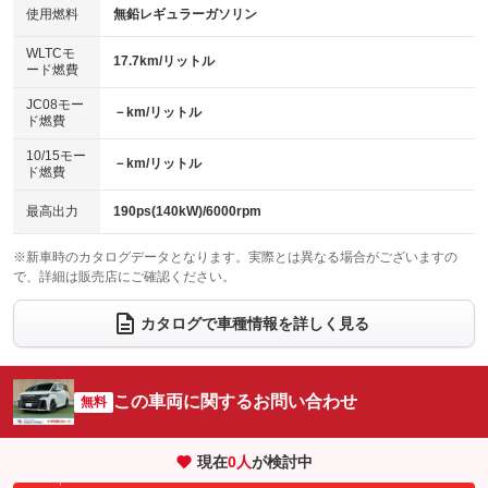
100V電源
クリーンディーゼル
バックカメラ
ETC2.0
使用燃料
無鉛レギュラーガソリン
：装備あり
：装備なし
：装備あり
：装備あり
センターデフロック
エアロ
スマートキー
：装備なし
WLTCモ
：装備なし
：装備あり
17.7km/リットル
ード燃費
レンタカーアップ
展示・試乗車
ローダウン
ランフラットタイヤ
：装備なし
：装備なし
：装備なし
：装備なし
JC08モー
－km/リットル
ド燃費
電動格納ミラー
パワーシート
3列シート
：装備あり
：装備あり
：装備あり
10/15モー
装備略号／用語解説
－km/リットル
ベンチシート
フルフラットシート
ド燃費
：装備なし
：装備あり
チップアップシート
オットマン
：装備なし
：装備あり
最高出力
190ps(140kW)/6000rpm
電動格納サードシート
シートヒーター
：装備なし
：装備あり
※新車時のカタログデータとなります。実際とは異なる場合がございますの
で、詳細は販売店にご確認ください。
ウォークスルー
後席モニター
：装備なし
：装備なし
電動リアゲート
フロントカメラ
カタログで車種情報を詳しく見る
：装備あり
：装備あり
シートエアコン
全周囲カメラ
：装備あり
：装備あり
サイドカメラ
ルーフレール
この車両に関するお問い合わせ
：装備あり
無料
：装備なし
エアサスペンション
ヘッドライトウォッシャー
：装備なし
：装備なし
現在
0
人
が検討中
装備略号／用語解説