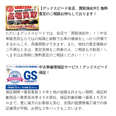
【グッドスピード全店、買取強化中】無料
上限金額
-
査定のご相談お待ちしております！
免責金
無し
保証修理
-
ただいまグッドスピードでは、全店で「買取強化中」！！中古
受付先
車販売店ならではの知識と経験でお車の価値をしっかり評価で
整備付 法定12ヶ月または法定24ヶ月点検整備付
きるからこそ、高価買取ができます。また、他社の査定価格が
法定整備
※車検なし・車検整備付の場合は法定24ヶ月点検整備付
ご不満なときは、査定見積をご持参の上、ご相談も大歓迎！＼
※商用車は6ヶ月または12ヶ月点検整備付
＼まずはお気軽に無料査定のご相談ください！！！／／
安心の指定工場完備。陸運支局に代わって車検（検査）を
法定整備
行うことができる工場です。そのため陸運局と同じ検査ラ
について
インを自社の工場に持っています。国家資格整備士常駐、
中古車修理保証サービス！グッドスピード
積載車もございます。
保証！
保証期間⇒最長更新１５年と他の追随を許さない期間。保証対
象部品⇒業界高水準４０６部位。保証対象距離⇒最長１５万Ｋ
ｍまで。更に遠方のお客様も安心、全国の提携整備工場での保
証修理が可能。お得な２年パックもございます。