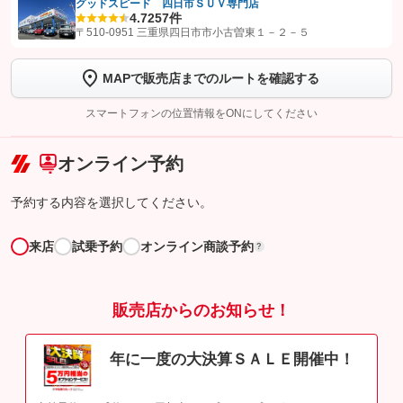
グッドスピード 四日市ＳＵＶ専門店
4.7
257件
【STEP1】
認証画面でグーネットを友だち追加してから「許可する」ボタンを押
〒510-0951 三重県四日市市小古曽東１－２－５
します
MAPで販売店までのルートを確認する
【STEP2】
トーク画面で
ボタンをタップして問い合わせを
完了してください。
スマートフォンの位置情報をONにしてください
こちら
オンライン予約
予約する内容を選択してください。
来店
試乗予約
オンライン商談予約
?
販売店からのお知らせ！
年に一度の大決算ＳＡＬＥ開催中！