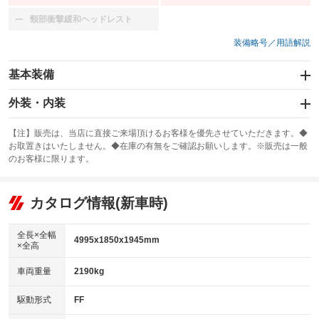
頸部衝撃緩和ヘッドレスト
：装備なし
装備略号／用語解説
基本装備
エアバッグ：運転席/助手席/サイド
外装・内装
：装備あり
スライドドア：両面電動
カーナビ：メモリーナビ他
：装備あり
：装備あり
【注】販売は、当店に直接ご来場頂けるお客様を優先させていただきます。◆
お取置きはいたしません。◆在庫の有無をご確認お願いします。※販売は一般
サンルーフ
ABS
TV：フルセグ
：装備あり
：装備あり
：装備あり
のお客様に限ります。
エアコン
Wエアコン
オーディオ
：装備あり
：装備あり
：装備なし
リフトアップ
パワーステアリング
カタログ情報(新車時)
ビジュアル
：装備なし
：装備あり
：装備なし
ダウンヒルアシストコントロール
アルミホイール：19インチ
：装備なし
：装備あり
全長×全幅
4995x1850x1945mm
×全高
パワーウィンドウ
盗難防止システム
革シート
ハーフレザーシート
：装備あり
：装備あり
：装備あり
：装備なし
車両重量
2190kg
アイドリングストップ
ドライブレコーダー
キーレス
LEDヘッドランプ
：装備あり
：装備なし
：装備あり
：装備あり
USB入力端子
Bluetooth接続
駆動形式
FF
HID(キセノンライト)
ポータブルナビ
：装備あり
：装備あり
：装備なし
：装備なし