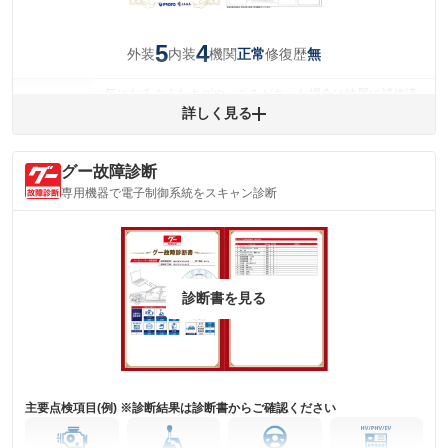
5
4
外装
内装
機関
修復歴
正常
無
気になるようなキズやへこみがあった場合は綺麗に補修済
みですが、 小さなキズやヘコミが残っている場合もありま
詳しく見る
外装
す。
(車両外装)
キズ・へこみについて問い合わせる
グー故障診断
内装
気になる汚れ等が、部分的にあります。
専用機器で電子制御系統をスキャン診断
(内装状態)
主要機関に不具合はありません。
機関
詳細は鑑定書をご確認ください。
修復歴
診断書を見る
※グー鑑定は保証サービスではございません。購入時は必ず現車をご確認
下さい。
※実際にお渡しするコンディションチェックシートにつきましては、形式
および表示項目が異なる場合がございます。
※グー鑑定の評価はあくまでも記載している鑑定日の鑑定結果となりま
す。車両情報等の詳細は各販売店へお問い合わせ下さい。
主要点検項目(例) ※診断結果は診断書からご確認ください