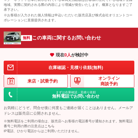
地域、実際に契約される際の内容により増減が発生いたします。概算となりますご了
承下さい。
※お客様が入力された個人情報は申込いただいた販売店及び株式会社オリエントコー
ポレーションに直接提供されます。
この車両に関するお問い合わせ
無料
現在
0
人
が検討中
在庫確認・見積り依頼(無料)
オンライン
来店・
試乗予約
商談予約
まずは在庫確認・見積り依頼
無料電話でお問い合わせ
お気軽にどうぞ。問合せ後に何度もご連絡が届くことはありません。メールア
ドレスは販売店に公開されません。
※無料電話をご利用の場合は、販売店へお客様の電話番号が通知されます。無料電話
番号ご利用の際の注意点は
こちら
IP電話、ひかり電話からはご利用いただけません。