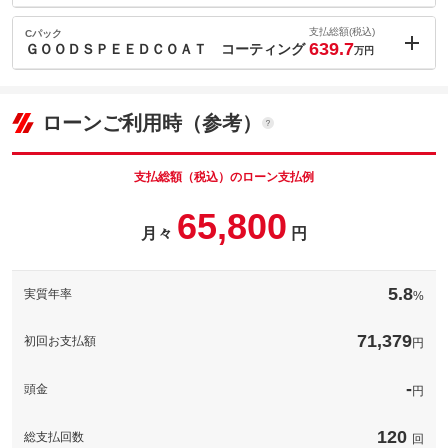
車両本体価
619.9
万円
内：オプシ
格
5.9
ョン価格
支払総額(税込)
Cパック
万円
639.7
(税込)
ＧＯＯＤＳＰＥＥＤＣＯＡＴ コーティング
万円
車両本体価
619.9
万円
内：オプシ
格
10.9
ョン価格
万円
(税込)
ローンご利用時（参考）
パック内容
車両本体価
619.9
万円
カビだらけになっているのを直接エアコン内部にアクセスし、薬
格
剤を直接噴射し汚れを浮かした上で汚れと薬剤をきれいに洗い流
パック内容
します。さらにエアコンダクト内をマイクロミストの除菌消臭液
支払総額（税込）のローン支払例
できれいにします。
納車時の整備パックとなります！御納車前にぜひ消耗品の交換を
65,800
カビだらけになっているのを直接エアコン内部にアクセスし、薬
おすすめいたします！
剤を直接噴射し汚れを浮かした上で汚れと薬剤をきれいに洗い流
月々
円
パック内容
備考
します。さらにエアコンダクト内をマイクロミストの除菌消臭液
納車時の整備パックとなります！御納車前にぜひ消耗品の交換を
できれいにします。
備考
おすすめいたします！
ボディーの下地処理で浅い傷を処理して綺麗な塗装面にした後に
「無機」×「有機」材料を使った、割れにくく柔軟性があり高い撥
5.8
実質年率
%
水力のある次世代のハイブリッドコーティングです。
このパックの見積もり依頼（無料）
このパックの見積もり依頼（無料）
ボディーの下地処理で浅い傷を処理して綺麗な塗装面にした後に
71,379
「無機」×「有機」材料を使った、割れにくく柔軟性があり高い撥
初回お支払額
円
備考
水力のある次世代のハイブリッドコーティングです。
-
頭金
円
このパックの見積もり依頼（無料）
120
総支払回数
回