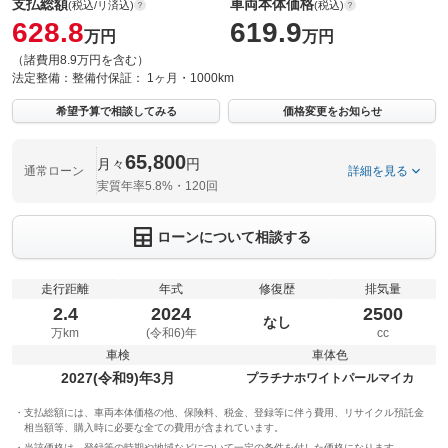
支払総額
車両本体価格
(税込/リ済込)
(税込)
628.8
619.9
万円
万円
（諸費用8.9万円を含む）
法定整備：
整備付
保証：
1ヶ月・1000km
希望予算で相談してみる
価格変更をお知らせ
65,800
月々
円
通常ローン
詳細を見る
実質年率5.8%・120回
ローンについて相談する
走行距離
年式
修復歴
排気量
2.4
2024
2500
なし
万km
(令和6)年
cc
車検
車体色
2027(令和9)年3月
プラチナホワイトパールマイカ
支払総額には、車両本体価格の他、保険料、税金、登録等に伴う費用、リサイクル預託金
相当額等、購入時に必要な全ての費用が含まれています。
当該価格は、登録等の時期や地域などについて一定の条件を付した価格になります。