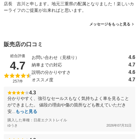
店長 吉川と申します。地元三重県の配属となりました！楽しいカ
ーライフのご提案が出来ればと思います。
メッセージをもっと見る
販売店の口コミ
総合評価
4.6
お問い合わせ（見積り）
（5点満点中）
4.7
4.7
納車までの対応
4.6
説明の分かりやすさ
4.7
オススメ度
257件
4.3
分かりやすく、強引なセールスもなく気持ちよく車を見ること
ができました。 値段の理由や傷の箇所なども教えていただき
安...
もっと見る
購入した車種：日産エクストレイル
ゆうき
2026年07月31日