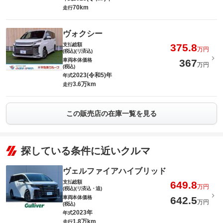
70km
走行
ヴォクシー
支払総額
375.8
万円
(税込)(リ済込)
車両本体価格
367
万円
(税込)
2023(令和5)年
年式
3.6万km
走行
この販売店の在庫一覧を見る
探している条件に近いクルマ
ヴェルファイアハイブリッド
支払総額
649.8
万円
(税込)(リ済込・追)
車両本体価格
642.5
万円
(税込)
2023年
年式
1.8万km
走行