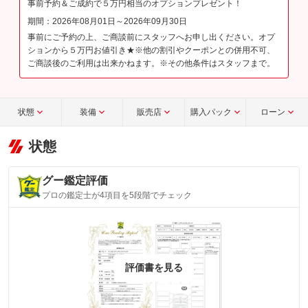
事前予約＆ご成約で５万円相当のオプションプレゼント！
期間：2026年08月01日～2026年09月30日
事前にご予約の上、ご商談前にスタッフへお申し出ください。オプ
ションから５万円お値引き★※他の割引やクーポンとの併用不可、
ご商談後のご利用は出来かねます。※その他条件はスタッフまで。
状態
装備
販売店
購入パック
ローン
状態
グー鑑定評価
プロの鑑定士が4項目を5段階でチェック
評価書を見る