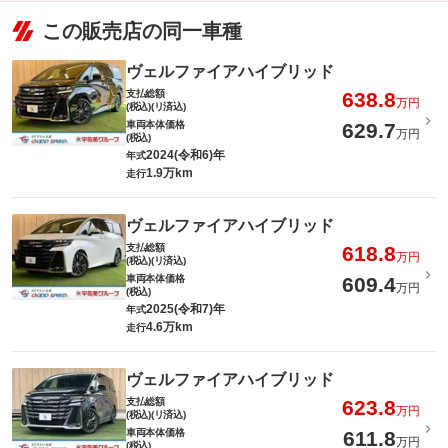
この販売店の同一車種
ヴェルファイアハイブリッド
支払総額
638.8
万円
(税込)(リ済込)
車両本体価格
629.7
万円
(税込)
2024(令和6)年
年式
1.9万km
走行
ヴェルファイアハイブリッド
支払総額
618.8
万円
(税込)(リ済込)
車両本体価格
609.4
万円
(税込)
2025(令和7)年
年式
4.6万km
走行
ヴェルファイアハイブリッド
支払総額
623.8
万円
(税込)(リ済込)
車両本体価格
611.8
万円
(税込)