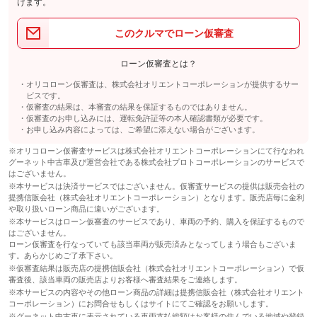
けます。
このクルマでローン仮審査
ローン仮審査とは？
オリコローン仮審査は、株式会社オリエントコーポレーションが提供するサー
ビスです。
仮審査の結果は、本審査の結果を保証するものではありません。
仮審査のお申し込みには、運転免許証等の本人確認書類が必要です。
お申し込み内容によっては、ご希望に添えない場合がございます。
※オリコローン仮審査サービスは株式会社オリエントコーポレーションにて行なわれ
グーネット中古車及び運営会社である株式会社プロトコーポレーションのサービスで
はございません。
※本サービスは決済サービスではございません。仮審査サービスの提供は販売会社の
提携信販会社（株式会社オリエントコーポレーション）となります。販売店毎に金利
や取り扱いローン商品に違いがございます。
※本サービスはローン仮審査のサービスであり、車両の予約、購入を保証するもので
はございません。
ローン仮審査を行なっていても該当車両が販売済みとなってしまう場合もございま
す。あらかじめご了承下さい。
※仮審査結果は販売店の提携信販会社（株式会社オリエントコーポレーション）で仮
審査後、該当車両の販売店よりお客様へ審査結果をご連絡します。
※本サービスの内容やその他ローン商品の詳細は提携信販会社（株式会社オリエント
コーポレーション）にお問合せもしくはサイトにてご確認をお願いします。
※グーネット中古車に表示されている車両支払総額はお客様の住んでいる地域や登録