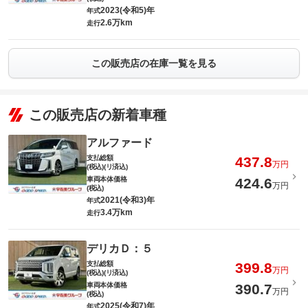
2023(令和5)年
年式
2.6万km
走行
この販売店の在庫一覧を見る
この販売店の新着車種
アルファード
支払総額
437.8
万円
(税込)(リ済込)
車両本体価格
424.6
万円
(税込)
2021(令和3)年
年式
3.4万km
走行
デリカＤ：５
支払総額
399.8
万円
(税込)(リ済込)
車両本体価格
390.7
万円
(税込)
2025(令和7)年
年式