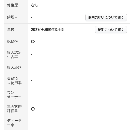
修復歴
なし
※購入時は必ず現車をご確認下さい。
※整備記録簿はあくまでも記載している整備日の結果となります。車両情報等の
詳細は各販売店へお問い合わせ下さい。
禁煙車
-
車内の匂いについて聞く
車検
2027(令和9)年3月
納期について聞く
?
記録簿
輸入認定
-
中古車
輸入経路
-
登録済
-
未使用車
ワン
-
オーナー
車両状態
評価書
ディーラ
-
ー車