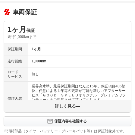
車両保証
1ヶ月
保証
走行1,000kmまで
保証期間
1ヶ月
走行距離
1,000km
ロード
無し
サービス
業界高水準、最長保証期間はなんと15年。保証項目406部
位。任意による１年毎の更新が可能な新しいアフターサー
ビス「ＧＯＯＤ ＳＰＥＥＤオリジナル プレミアムワラ
保証内容
ンティー」をご用意させて頂いております。
詳しく見る
保証内容について問い合わせる
保証内容を確認する
保証項目
-
※消耗部品（タイヤ・バッテリー・ブレーキパッド等）は保証対象外です。
修理回数
-