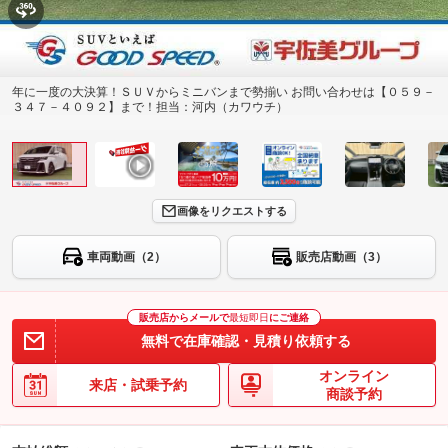
年に一度の大決算！ＳＵＶからミニバンまで勢揃い お問い合わせは【０５９－
３４７－４０９２】まで！担当：河内（カワウチ）
画像をリクエストする
車両動画（2）
販売店動画（3）
販売店からメールで
最短即日
にご連絡
無料で在庫確認・見積り依頼する
オンライン
来店・試乗予約
商談予約