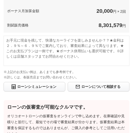
20,000
ボーナス月加算金額
円 × 2回
8,301,579
割賦販売価格
円
お手元に現金を残して、快適なカーライフを楽しみませんか？？★金利は
２．９％～６．９％でご案内しており、審査結果によって異なります。★
このお支払プランは一例です。★ボーナス併用払いも選択可能です。※詳
しくは店舗スタッフまでお問合わせください。
※上記のお支払い例は、あくまでも参考例です。
※詳しくは、各販売店までお問い合わせください。
ローンシミュレーション
ローンについて相談する
ローンの仮審査が可能なクルマです。
オリコオートローンの仮審査をオンラインで申し込めます。在庫確認や見
積りと並行して、最短でその場で審査結果が分かります。仮審査結果は本
審査を保証するものではありませんが、ご購入の参考としてご活用いただ