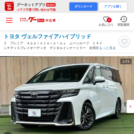
グーネットアプリ
RENEW
ダウンロード
アプリを開く
メアド不要で問い合わせ可能
0
お気に入り
閲覧履歴
トヨタ ヴェルファイアハイブリッド
Ｚ プレミア Ａｐｐｌｅｃａｒｐｌａｙ ムーンルーフ １４イ
ンチディスプレイオーディオ デジタルインナーミラー 全周囲
もっと見る
ブラインドスポットモニター ヘッドアップディスプレイ トヨタ
チームメイト １９インチアルミ（三重県）
1
/74