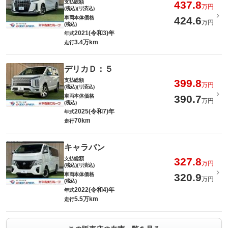
支払総額
437.8
万円
(税込)(リ済込)
車両本体価格
424.6
万円
(税込)
2021(令和3)年
年式
3.4万km
走行
デリカＤ：５
支払総額
399.8
万円
(税込)(リ済込)
車両本体価格
390.7
万円
(税込)
2025(令和7)年
年式
70km
走行
キャラバン
支払総額
327.8
万円
(税込)(リ済込)
車両本体価格
320.9
万円
(税込)
2022(令和4)年
年式
5.5万km
走行