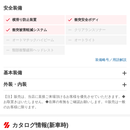
安全装備
横滑り防止装置
衝突安全ボディ
：装備あり
：装備あり
衝突被害軽減システム
クリアランスソナー
：装備あり
：装備なし
オートマチックハイビーム
オートライト
：装備なし
：装備なし
頸部衝撃緩和ヘッドレスト
：装備なし
装備略号／用語解説
基本装備
エアバッグ：運転席/助手席/サイド
外装・内装
：装備あり
スライドドア：両面電動
カーナビ：SDナビ
：装備あり
：装備あり
【注】販売は、当店に直接ご来場頂けるお客様を優先させていただきます。◆
お取置きはいたしません。◆在庫の有無をご確認お願いします。※販売は一般
サンルーフ
ABS
TV：フルセグ
：装備なし
：装備あり
：装備あり
のお客様に限ります。
エアコン
Wエアコン
オーディオ：CDまたはCDチェンジャー
：装備あり
：装備あり
：装備あり
リフトアップ
パワーステアリング
カタログ情報(新車時)
ビジュアル：-／DVD再生
：装備なし
：装備あり
：装備あり