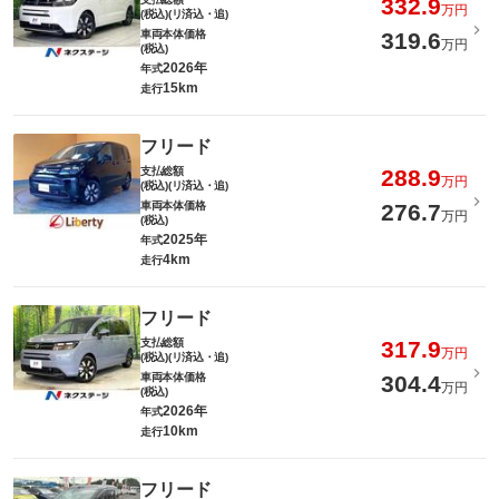
332.9
万円
(税込)(リ済込・追)
車両本体価格
319.6
万円
(税込)
2026年
年式
15km
走行
フリード
支払総額
288.9
万円
(税込)(リ済込・追)
車両本体価格
276.7
万円
(税込)
2025年
年式
4km
走行
フリード
支払総額
317.9
万円
(税込)(リ済込・追)
車両本体価格
304.4
万円
(税込)
2026年
年式
10km
走行
フリード