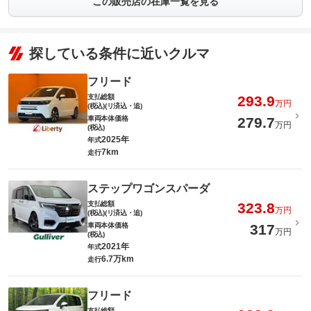
この販売店の在庫一覧を見る
探している条件に近いクルマ
フリード
支払総額
293.9
万円
(税込)(リ済込・追)
車両本体価格
279.7
万円
(税込)
2025年
年式
7km
走行
ステップワゴンスパーダ
支払総額
323.8
万円
(税込)(リ済込・追)
車両本体価格
317
万円
(税込)
2021年
年式
6.7万km
走行
フリード
支払総額