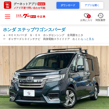
グーネットアプリ
RENEW
ダウンロード
アプリを開く
メアド不要で問い合わせ可能
0
お気に入り
閲覧履歴
ホンダ ステップワゴンスパーダ
ｅ：ＨＥＶスパーダ Ｇ・ＥＸ ホンダセンシング 全周囲モニタ
ー ギャザーズ１０インチナビ 両側電動スライドドア わくわく
もっと見る
ゲート レーダークルーズコントロール シートヒーター ＥＴ
Ｃ スマートキー プッシュスタート ハーフレザーシート フル
セグテレビ（三重県）