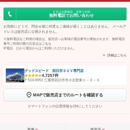
まずは在庫確認・見積り依頼
無料電話でお問い合わせ
お気軽にどうぞ。問合せ後に何度もご連絡が届くことはありません。 メールア
ドレスは販売店に公開されません。
※無料電話をご利用の場合は、販売店へお客様の電話番号が通知されます。無料電話
番号ご利用の際の注意点は
こちら
IP電話、ひかり電話からはご利用いただけません。
詳細はこちら
グッドスピード 四日市ＳＵＶ専門店
4.7
257件
【STEP1】
認証画面でグーネットを友だち追加してから「許可する」ボタンを押
〒510-0951 三重県四日市市小古曽東１－２－５
します
MAPで販売店までのルートを確認する
【STEP2】
トーク画面で
ボタンをタップして問い合わせを
完了してください。
スマートフォンの位置情報をONにしてください
こちら
装備
販売店