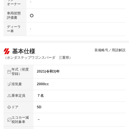
-
オーナー
車両状態
評価書
ディーラ
-
ー車
基本仕様
装備略号／用語解説
（ホンダステップワゴンスパーダ 三重県）
年式（初度
2021(令和3)年
登録）
排気量
2000cc
乗車定員
７名
ドア
5D
エコカー減
－
税対象車