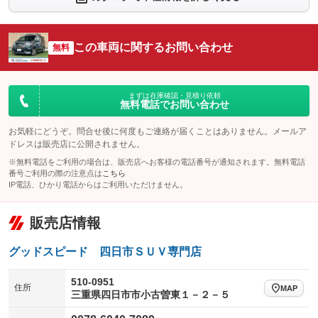
シートエアコン
全周囲カメラ
：装備なし
：装備あり
サイドカメラ
ルーフレール
この車両に関するお問い合わせ
：装備あり
無料
：装備なし
エアサスペンション
ヘッドライトウォッシャー
：装備なし
：装備なし
装備略号／用語解説
まずは在庫確認・見積り依頼
無料電話でお問い合わせ
お気軽にどうぞ。問合せ後に何度もご連絡が届くことはありません。メールア
ドレスは販売店に公開されません。
※無料電話をご利用の場合は、販売店へお客様の電話番号が通知されます。無料電話
番号ご利用の際の注意点は
こちら
IP電話、ひかり電話からはご利用いただけません。
販売店情報
グッドスピード 四日市ＳＵＶ専門店
510-0951
住所
MAP
三重県四日市市小古曽東１－２－５