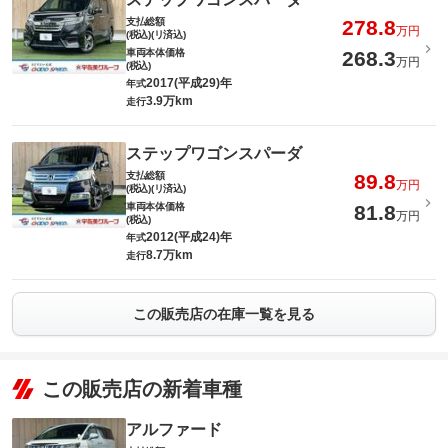
支払総額
278.8
万円
(税込)(リ済込)
車両本体価格
268.3
万円
(税込)
2017(平成29)年
年式
3.9万km
走行
ステップワゴンスパーダ
支払総額
89.8
万円
(税込)(リ済込)
車両本体価格
81.8
万円
(税込)
2012(平成24)年
年式
8.7万km
走行
この販売店の在庫一覧を見る
この販売店の新着車種
アルファード