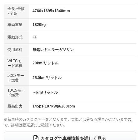
ダウンヒルアシストコントロール
アルミホイール：16インチ
：装備なし
：装備あり
全長×全幅
4760x1695x1840mm
×全高
パワーウィンドウ
盗難防止システム
革シート
ハーフレザーシート
：装備あり
：装備あり
：装備なし
：装備あり
車両重量
1820kg
アイドリングストップ
ドライブレコーダー
キーレス
LEDヘッドランプ
：装備あり
：装備あり
：装備あり
：装備あり
USB入力端子
Bluetooth接続
駆動形式
FF
HID(キセノンライト)
ポータブルナビ
：装備なし
：装備あり
：装備なし
：装備なし
100V電源
クリーンディーゼル
バックカメラ
ETC
使用燃料
無鉛レギュラーガソリン
：装備なし
：装備なし
：装備あり
：装備あり
センターデフロック
エアロ
スマートキー
：装備なし
WLTCモ
：装備なし
：装備あり
20km/リットル
ード燃費
レンタカーアップ
展示・試乗車
ローダウン
ランフラットタイヤ
：装備なし
：装備なし
：装備なし
：装備なし
JC08モー
25.0km/リットル
ド燃費
電動格納ミラー
パワーシート
3列シート
：装備あり
：装備なし
：装備あり
10/15モー
装備略号／用語解説
－km/リットル
ベンチシート
フルフラットシート
ド燃費
：装備なし
：装備あり
チップアップシート
オットマン
：装備なし
：装備なし
最高出力
145ps(107kW)/6200rpm
電動格納サードシート
シートヒーター
：装備なし
：装備あり
※新車時のカタログデータとなります。実際とは異なる場合がございますの
で、詳細は販売店にご確認ください。
ウォークスルー
後席モニター
：装備あり
：装備なし
電動リアゲート
フロントカメラ
カタログで車種情報を詳しく見る
：装備なし
：装備あり