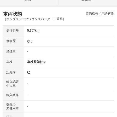
車両状態
装備略号／用語解説
（ホンダステップワゴンスパーダ 三重県）
走行距離
5.7万km
修復歴
なし
禁煙車
-
車検
車検整備付
?
記録簿
輸入認定
-
中古車
輸入経路
-
登録済
-
未使用車
ワン