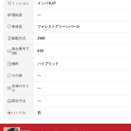
ミッション
インパネAT
過給器
―
車体色
フォレストグリーンパール
駆動方式
2WD
車台番号下
639
3桁
燃料
ハイブリッド
その他
―
全体のサイ
―
ズ
荷台寸法
―
ハンドル
右