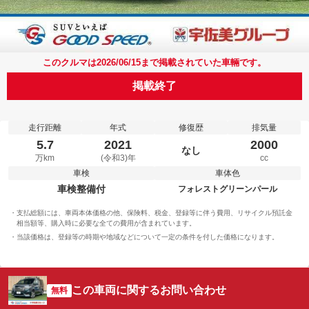
このクルマは2026/06/15まで掲載されていた車輛です。
掲載終了
走行距離
年式
修復歴
排気量
5.7
2021
2000
なし
万km
(令和3)年
cc
車検
車体色
車検整備付
フォレストグリーンパール
支払総額には、車両本体価格の他、保険料、税金、登録等に伴う費用、リサイクル預託金
相当額等、購入時に必要な全ての費用が含まれています。
当該価格は、登録等の時期や地域などについて一定の条件を付した価格になります。
この車両に関するお問い合わせ
無料