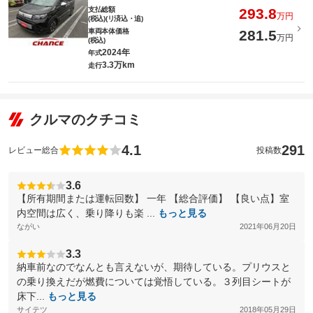
支払総額
293.8
万円
(税込)(リ済込・追)
車両本体価格
281.5
万円
(税込)
2024年
年式
3.3万km
走行
クルマのクチコミ
4.1
291
レビュー総合
投稿数
3.6
【所有期間または運転回数】 一年 【総合評価】 【良い点】室
内空間は広く、乗り降りも楽 ...
もっと見る
ながい
2021年06月20日
3.3
納車前なのでなんとも言えないが、期待している。プリウスと
の乗り換えだが燃費については覚悟している。３列目シートが
床下...
もっと見る
サイテツ
2018年05月29日