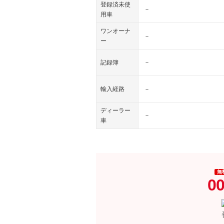
登録済未使
－
用車
ワンオーナ
－
ー
記録簿
－
輸入経路
－
ディーラー
－
車
無
00