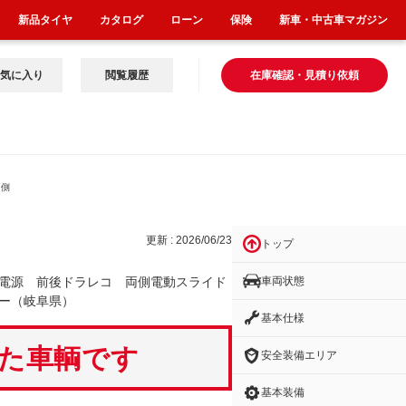
新品タイヤ
カタログ
ローン
保険
新車・中古車マガジン
気に入り
閲覧履歴
在庫確認・見積り依頼
両側
更新 : 2026/06/23
トップ
車両状態
電源 前後ドラレコ 両側電動スライド
ー（岐阜県）
基本仕様
いた車輌です
安全装備エリア
基本装備