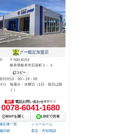
グー鑑定加盟店
所
〒500-8153
岐阜県岐阜市石長町２－３
コピー
業時間
10：00～19：00
休日
毎週火・水曜日（1日・祝日は除
く）
電話お問い合わせ
無料
携帯可
0078-6041-1680
MAPを開く
LINEで共有
舗在庫一覧
ショールーム
舗詳細
査定・売却相談