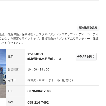
Wエアコン
リフトアップ
－
－
TV：フルセグ
パワーステアリング
パワーウィンドウ
／ミュージック
ビジュアル：-／DVD再
アルミホイール
－
生
ングストップ
ドライブレコーダー
USB入力端子
－
ハーフレザーシート
キーレス
紹介動画を見る
クリーンディーゼル
センターデフロック
－
－
鈑金・任意保険／保険修理・カスタマイズ／ドレスアップ・ボディーコーティ
セノンライト)
ポータブルナビ
バックカメラ
－
乗車
電動格納ミラー
０台という豊富なラインナップ。弊社独自の「プレミアムワランティー（保証
スもお任せ下さい。
スマートキー
ローダウン
－
装備略号／用語解説
ート
3列シート
ベンチシート
－
－
〒500-8153
MAPを開く
住所
岐阜県岐阜市石長町２－３
ップシート
オットマン
電動格納サードシート
－
－
営業時間
10：00～19：00
スルー
後席モニター
電動リアゲート
－
アコン
全周囲カメラ
サイドカメラ
定休日
毎週火・水曜日（1日・祝日は除く）
ペンション
0078-6041-1680
TEL
装備略号／用語解説
058-214-7492
FAX