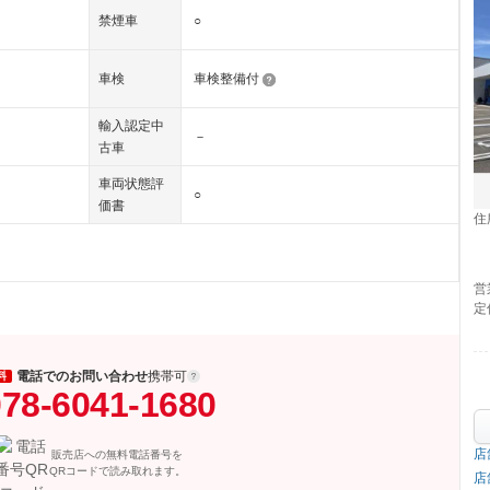
禁煙車
○
車検
車検整備付
輸入認定中
－
古車
車両状態評
○
価書
住
営
定
電話でのお問い合わせ
携帯可
料
78-6041-1680
店
販売店への無料電話番号を
QRコードで読み取れます。
店