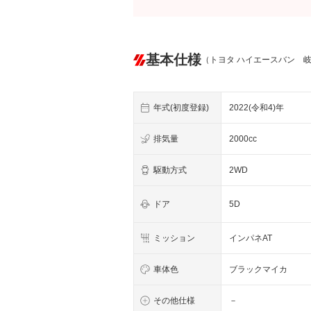
基本仕様
（トヨタ ハイエースバン 
年式(初度登録)
2022(令和4)年
排気量
2000cc
駆動方式
2WD
ドア
5D
ミッション
インパネAT
車体色
ブラックマイカ
その他仕様
－