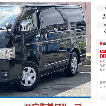
2
(令
無料
00
販売
住所
販売
販売
エリ