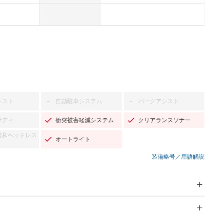
シスト
自動駐車システム
パークアシスト
－
－
ボディ
衝突被害軽減システム
クリアランスソナー
緩和ヘッドレス
オートライト
装備略号／用語解説
スライドドア：両面電動
サンルーフ
－