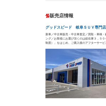
ABS
エアコン
カーナビ：SDナビ
ダウンヒルアシストコントロール
－
販売店情報
オーディオ：CDまたはCDチェンジャー
プレイヤー接続可
盗難防止システム
アイドリ
－
ヘッドライトウォッシャ
革シート
－
－
グッドスピード 岐阜ＳＵＶ専門店
ー
Bluetooth接続
100V電源
新車／中古車販売・中古車査定／買取・車検・
LEDヘッドランプ
HID(キ
－
レンタカーアップ
展示・試
ング／お客様にお選び頂くのは総在庫３，５０
－
－
制度）」をはじめ、ご購入後のアフターサービ
ETC2.0
エアロ
－
ランフラットタイヤ
パワーシ
－
－
フルフラットシート
チップア
－
－
シートヒーター
ウォーク
－
－
フロントカメラ
シートエ
－
ルーフレール
エアサス
－
－