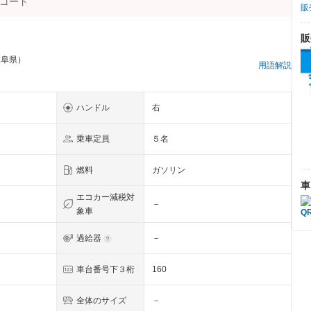
販
販
岐阜県）
用語解説
ハンドル
右
乗車定員
５名
燃料
ガソリン
車
エコカー減税対
－
象車
過給器
－
車台番号下３桁
160
全体のサイズ
－