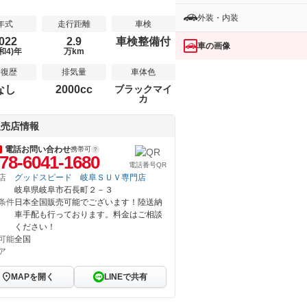
外装・内装
年式
走行距離
車検
022
2.9
車検整備付
車の画像
和4)年
万km
修復歴
排気量
車体色
なし
2000cc
ブラックマイ
カ
販売店情報
電話お問い合わせ
携帯可
78-6041-1680
電話番号QR
店
グッドスピード 岐阜ＳＵＶ専門店
岐阜県岐阜市石長町２－３
条件
日本全国販売可能でございます！陸送納
車手配も行っております。料金はご相談
ください！
可能
全国
ア
MAPを開く
LINEで共有