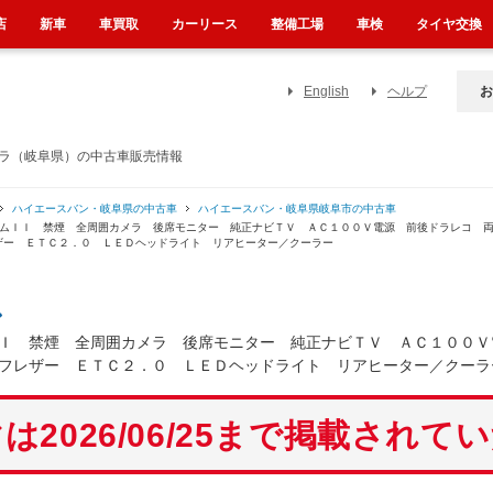
店
新車
車買取
カーリース
整備工場
車検
タイヤ交換
English
ヘルプ
お
メラ（岐阜県）の中古車販売情報
ハイエースバン・岐阜県の中古車
ハイエースバン・岐阜県岐阜市の中古車
イムＩＩ 禁煙 全周囲カメラ 後席モニター 純正ナビＴＶ ＡＣ１００Ｖ電源 前後ドラレコ 
ザー ＥＴＣ２．０ ＬＥＤヘッドライト リアヒーター／クーラー
ン
Ｉ 禁煙 全周囲カメラ 後席モニター 純正ナビＴＶ ＡＣ１００Ｖ
フレザー ＥＴＣ２．０ ＬＥＤヘッドライト リアヒーター／クーラ
は2026/06/25まで掲載されて