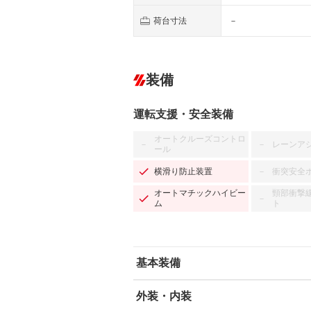
荷台寸法
－
装備
運転支援・安全装備
オートクルーズコントロ
レーンア
－
－
ール
横滑り防止装置
衝突安全
－
オートマチックハイビー
頸部衝撃
－
ム
ト
基本装備
外装・内装
エアバッグ：運転席/助手席