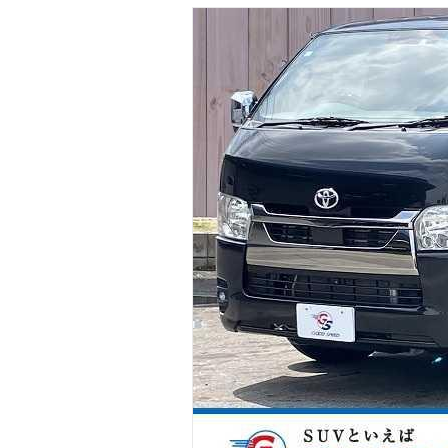
マガジン
車カタログ
自動車ローン
保険
レビュー
価格相場
教習所
用語集