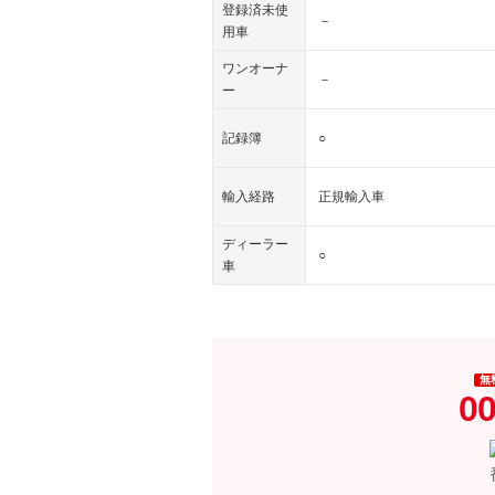
登録済未使
－
用車
ワンオーナ
－
ー
記録簿
○
輸入経路
正規輸入車
ディーラー
○
車
無
00