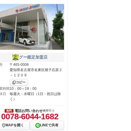
グー鑑定加盟店
所
〒465-0008
愛知県名古屋市名東区猪子石原２
－１２０９
コピー
業時間
10：00～19：00
休日
毎週火・水曜日（1日・祝日は除
く）
電話お問い合わせ
無料
携帯可
0078-6044-1682
MAPを開く
LINEで共有