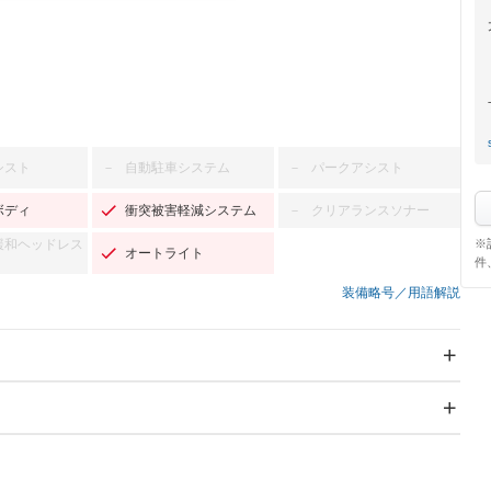
シスト
自動駐車システム
パークアシスト
－
－
ボディ
衝突被害軽減システム
クリアランスソナー
－
※
緩和ヘッドレス
オートライト
件
装備略号／用語解説
スライドドア
サンルーフ
－
－
Wエアコン
リフトアップ
－
－
TV
－
パワーステアリング
パワーウィンドウ