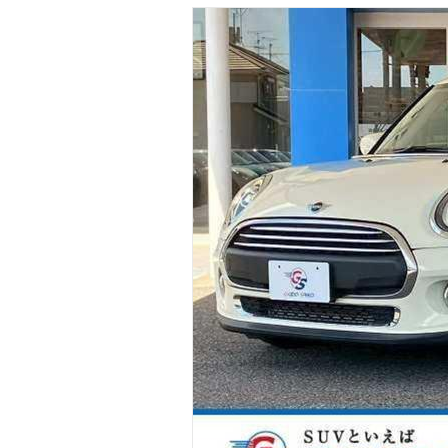
マガジン
車カタログ
自動車ローン
保険
レビュー
価格相場
教習所
用語集