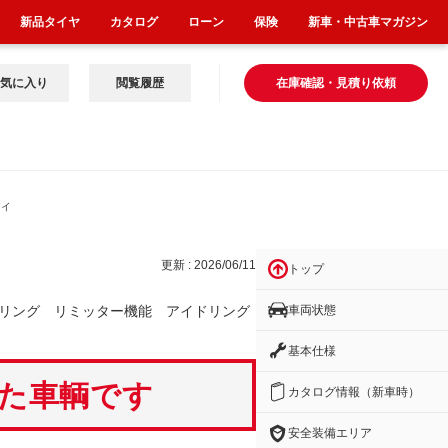
新品タイヤ
カタログ
ローン
保険
新車・中古車マガジン
気に入り
閲覧履歴
在庫確認・見積り依頼
アイ
更新 : 2026/06/11
トップ
車両状態
リング リミッター機能 アイドリング
基本仕様
いた車輌です
カタログ情報（新車時）
安全装備エリア