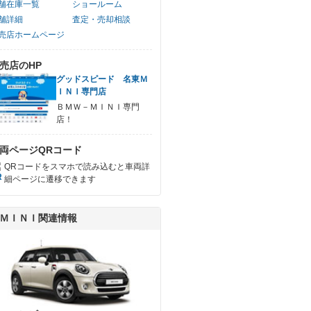
舗在庫一覧
ショールーム
舗詳細
査定・売却相談
売店ホームページ
売店のHP
グッドスピード 名東Ｍ
ＩＮＩ専門店
ＢＭＷ－ＭＩＮＩ専門
店！
両ページQRコード
QRコードをスマホで読み込むと車両詳
細ページに遷移できます
ＭＩＮＩ関連情報