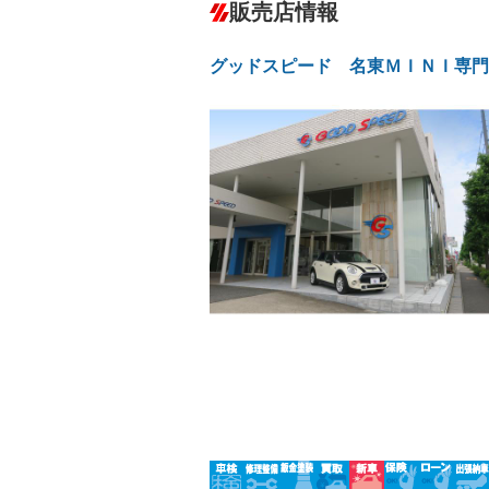
－
販売店情報
オーディオ：ミュージックプレイヤー接
盗難防止システム
アイドリ
ヘッドライトウォッシャ
革シート
－
－
グッドスピード 名東ＭＩＮＩ専門
ー
Bluetooth接続
100V電源
－
LEDヘッドランプ
HID(キ
－
レンタカーアップ
展示・試
－
－
ETC
エアロ
－
ランフラットタイヤ
パワーシ
－
－
フルフラットシート
チップア
－
－
シートヒーター
ウォーク
－
－
フロントカメラ
シートエ
－
－
ルーフレール
エアサス
－
－