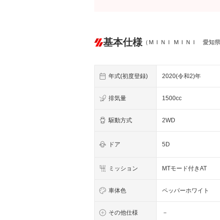
基本仕様
（ＭＩＮＩ ＭＩＮＩ 愛知
年式(初度登録)
2020(令和2)年
排気量
1500cc
駆動方式
2WD
ドア
5D
ミッション
MTモード付きAT
車体色
ペッパーホワイト
その他仕様
－