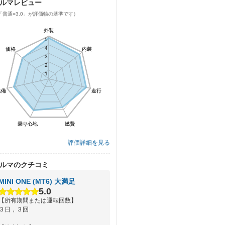
ルマレビュー
「普通=3.0」が評価軸の基準です）
外装
外装
5
5
4
4
価格
価格
内装
内装
3
3
2
2
1
1
装備
装備
走行
走行
乗り心地
乗り心地
燃費
燃費
評価詳細を見る
ルマのクチコミ
MINI ONE (MT6) 大満足
5.0
【所有期間または運転回数】
３日，３回