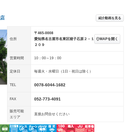
アルミホイール：15イ
続可
－ビジュアル
－
ンチ
ングストップ
ドライブレコーダー
USB入力端子
－
ハーフレザーシート
キーレス
－
店
紹介動画を見る
クリーンディーゼル
センターデフロック
－
－
セノンライト)
ポータブルナビ
バックカメラ
－
乗車
電動格納ミラー
〒465-0008
スマートキー
ローダウン
MAPを開く
住所
愛知県名古屋市名東区猪子石原２－１
－
２０９
装備略号／用語解説
ート
3列シート
ベンチシート
－
－
営業時間
10：00～19：00
ップシート
オットマン
電動格納サードシート
－
－
スルー
後席モニター
電動リアゲート
－
－
定休日
毎週火・水曜日（1日・祝日は除く）
アコン
全周囲カメラ
サイドカメラ
－
－
0078-6044-1682
TEL
ペンション
052-773-4091
FAX
装備略号／用語解説
販売可能
直接お問合せください
エリア