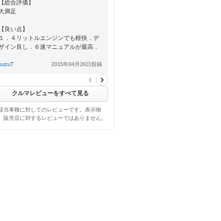
【総合評価】
大満足
【良い点】
１．４リットルエンジンでも軽快．デ
ザイン良し．６速マニュアルが最高．
【悪い点】
suzuT
2015年04月26日投稿
なし
クルマレビューをすべて見る
該当車種に対してのレビューです。表示物
、販売店に対するレビューではありません。