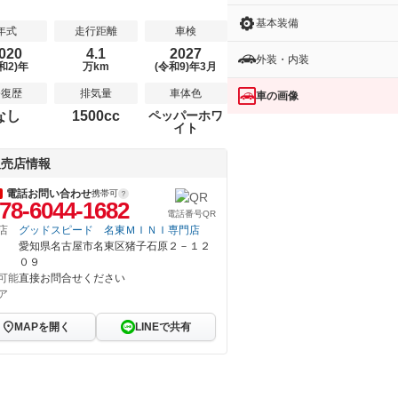
基本装備
年式
走行距離
車検
020
4.1
2027
外装・内装
和2)年
万km
(令和9)年3月
修復歴
排気量
車体色
車の画像
なし
1500cc
ペッパーホワ
イト
販売店情報
電話お問い合わせ
携帯可
78-6044-1682
電話番号QR
店
グッドスピード 名東ＭＩＮＩ専門店
愛知県名古屋市名東区猪子石原２－１２
０９
可能
直接お問合せください
ア
MAPを開く
LINEで共有