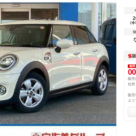
2
(令
無料
00
販売
住所
販売
エリ