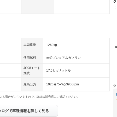
ク
（
車両重量
1260kg
使用燃料
無鉛プレミアムガソリン
JC08モード
17.5 km/リットル
燃費
最高出力
102ps(75kW)/3900rpm
ク
なる場合がございますので、詳細は販売店にご確認ください。
タログで車種情報を詳しく見る