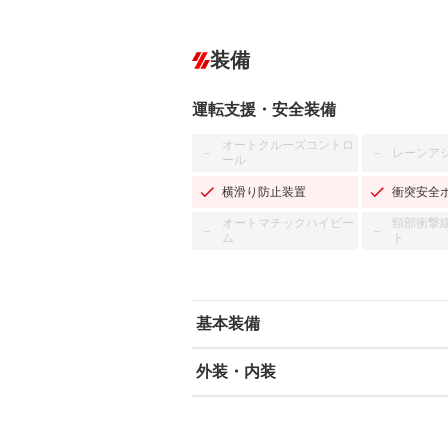
装備
運転支援・安全装備
オートクルーズコントロ
レーンア
－
－
ール
横滑り防止装置
衝突安全
オートマチックハイビー
頸部衝撃
－
－
ム
ト
基本装備
外装・内装
エアバッグ：運転席/助手席/サイド
ABS
エアコン
カーナビ：HDDナビ
ダウンヒルアシストコントロール