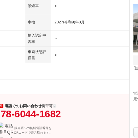
禁煙車
○
車検
2027(令和9)年3月
輸入認定中
－
古車
車両状態評
○
価書
住
営
定
電話でのお問い合わせ
携帯可
料
78-6044-1682
販売店への無料電話番号を
QRコードで読み取れます。