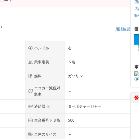
店
店
販
県）
販
用語解説
ハンドル
右
乗車定員
５名
車
燃料
ガソリン
エコカー減税対
－
象車
過給器
ターボチャージャー
車台番号下３桁
560
全体のサイズ
－