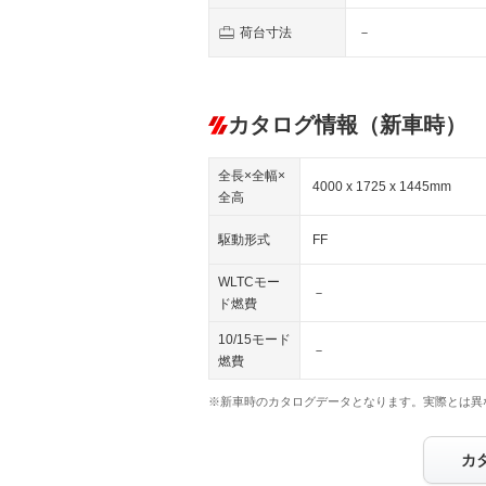
荷台寸法
－
カタログ情報（新車時）
全長×全幅×
4000 x 1725 x 1445mm
全高
駆動形式
FF
WLTCモー
－
ド燃費
10/15モード
－
燃費
※新車時のカタログデータとなります。実際とは異
カ