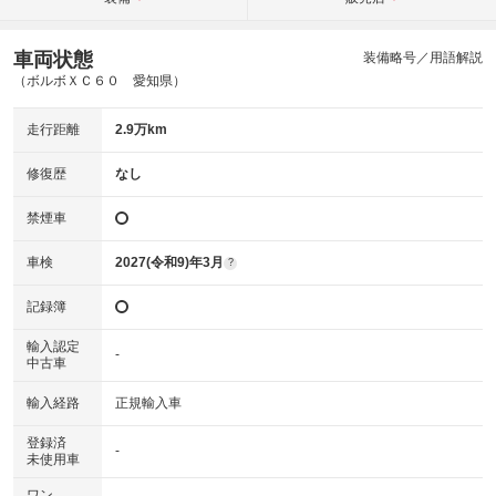
車両状態
装備略号／用語解説
（ボルボＸＣ６０ 愛知県）
走行距離
2.9万km
修復歴
なし
禁煙車
車検
2027(令和9)年3月
?
記録簿
輸入認定
-
中古車
輸入経路
正規輸入車
登録済
-
未使用車
ワン