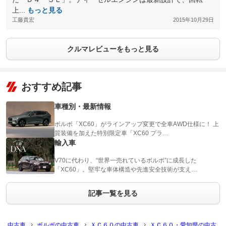
上...
もっと見る
工藤貴宏
2015年10月29日
クルマレビューをもっと見る
おすすめ記事
車種別・最新情報
ボルボ「XC60」がラインアップ変更で全車AWD仕様に！ 上
質装備を加えた特別限定車「XC60 プラ…
輸入車
V70に代わり、“世界一売れているボルボ”に成長した
「XC60」。堅牢な車体構造や先進安全技術が支え…
記事一覧を見る
中古車
ボルボの中古車
ＸＣ６０の中古車
ＸＣ６０・愛知県の中古