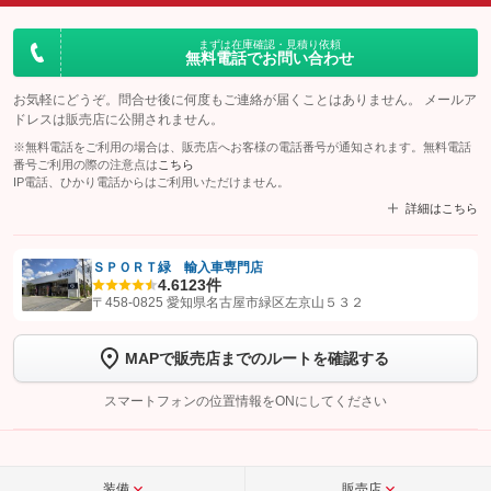
まずは在庫確認・見積り依頼
無料電話でお問い合わせ
お気軽にどうぞ。問合せ後に何度もご連絡が届くことはありません。 メールア
ドレスは販売店に公開されません。
※無料電話をご利用の場合は、販売店へお客様の電話番号が通知されます。無料電話
番号ご利用の際の注意点は
こちら
IP電話、ひかり電話からはご利用いただけません。
詳細はこちら
ＳＰＯＲＴ緑 輸入車専門店
4.6
123件
【STEP1】
認証画面でグーネットを友だち追加してから「許可する」ボタンを押
〒458-0825 愛知県名古屋市緑区左京山５３２
します
MAPで販売店までのルートを確認する
【STEP2】
トーク画面で
ボタンをタップして問い合わせを
完了してください。
スマートフォンの位置情報をONにしてください
こちら
装備
販売店