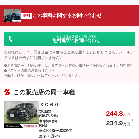
この車両に関するお問い合わせ
無料
まずは在庫確認・見積り依頼
無料電話でお問い合わせ
お気軽にどうぞ。問合せ後に何度もご連絡が届くことはありません。メールア
ドレスは販売店に公開されません。
※無料電話をご利用の場合は、販売店へお客様の電話番号が通知されます。無料電話
番号ご利用の際の注意点は
こちら
IP電話、ひかり電話からはご利用いただけません。
この販売店の同一車種
ＸＣ６０
支払総額
244.8
万円
(税込)(リ済込)
車両本体価格
234.9
万円
(税込)
2018(平成30)年
年式
8.6万km
走行