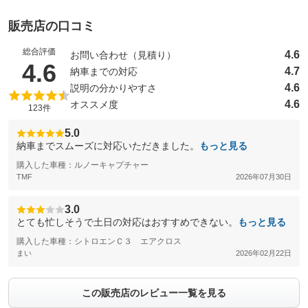
販売店の口コミ
総合評価
4.6
お問い合わせ（見積り）
（5点満点中）
4.6
4.7
納車までの対応
4.6
説明の分かりやすさ
4.6
オススメ度
123件
5.0
納車までスムーズに対応いただきました。
もっと見る
購入した車種：ルノーキャプチャー
TMF
2026年07月30日
3.0
とても忙しそうで土日の対応はおすすめできない。
もっと見る
購入した車種：シトロエンＣ３ エアクロス
まい
2026年02月22日
この販売店のレビュー一覧を見る