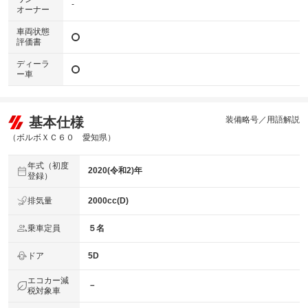
-
オーナー
車両状態
評価書
ディーラ
ー車
基本仕様
装備略号／用語解説
（ボルボＸＣ６０ 愛知県）
年式（初度
2020(令和2)年
登録）
排気量
2000cc(D)
乗車定員
５名
ドア
5D
エコカー減
－
税対象車