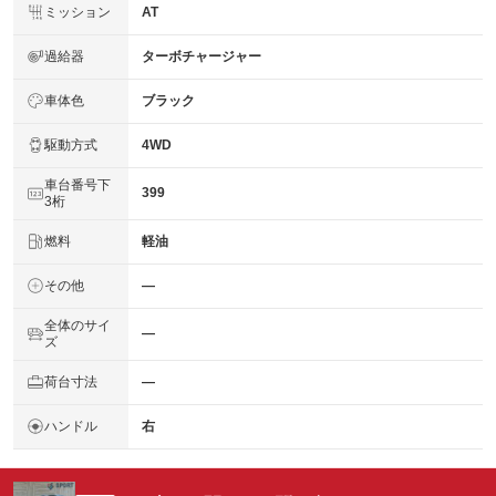
ミッション
AT
過給器
ターボチャージャー
車体色
ブラック
駆動方式
4WD
車台番号下
399
3桁
燃料
軽油
その他
―
全体のサイ
―
ズ
荷台寸法
―
ハンドル
右