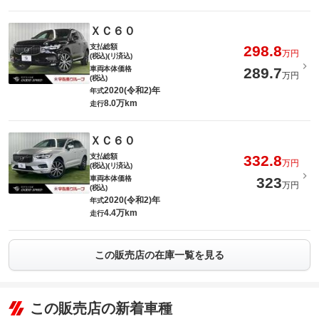
ＸＣ６０
支払総額
298.8
万円
(税込)(リ済込)
車両本体価格
289.7
万円
(税込)
2020(令和2)年
年式
8.0万km
走行
ＸＣ６０
支払総額
332.8
万円
(税込)(リ済込)
車両本体価格
323
万円
(税込)
2020(令和2)年
年式
4.4万km
走行
この販売店の在庫一覧を見る
この販売店の新着車種