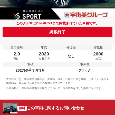
このクルマは2026/07/21まで掲載されていた車輛です。
掲載終了
走行距離
年式
修復歴
排気量
2.9
2020
2000
なし
万km
(令和2)年
cc(D)
車検
車体色
2027(令和9)年3月
ブラック
支払総額には、車両本体価格の他、保険料、税金、登録等に伴う費用、リサイクル預託金
相当額等、購入時に必要な全ての費用が含まれています。
当該価格は、登録等の時期や地域などについて一定の条件を付した価格になります。
この車両に関するお問い合わせ
無料