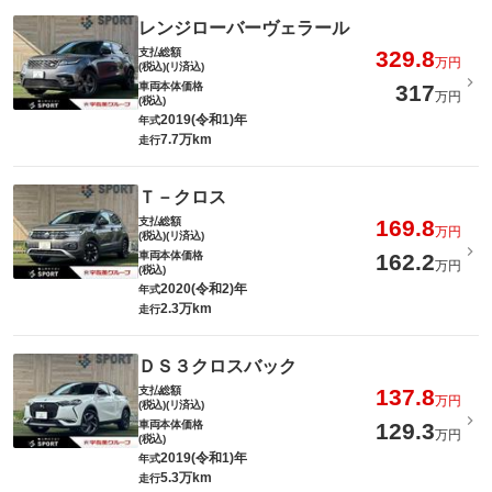
レンジローバーヴェラール
支払総額
329.8
万円
(税込)(リ済込)
車両本体価格
317
万円
(税込)
2019(令和1)年
年式
7.7万km
走行
Ｔ－クロス
支払総額
169.8
万円
(税込)(リ済込)
車両本体価格
162.2
万円
(税込)
2020(令和2)年
年式
2.3万km
走行
ＤＳ３クロスバック
支払総額
137.8
万円
(税込)(リ済込)
車両本体価格
129.3
万円
(税込)
2019(令和1)年
年式
5.3万km
走行