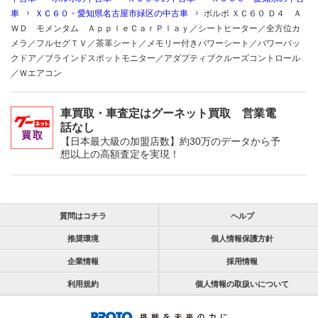
車
ＸＣ６０・愛知県名古屋市緑区の中古車
ボルボ ＸＣ６０ Ｄ４ Ａ
ＷＤ モメンタム ＡｐｐｌｅＣａｒＰｌａｙ／シートヒーター／全方位カ
メラ／フルセグＴＶ／茶革シート／メモリー付きパワーシート／パワーバッ
クドア／ブラインドスポットモニター／アダプティブクルーズコントロール
／Ｗエアコン
車買取・車査定はグーネット買取 営業電
話なし
【日本最大級の加盟店数】約30万のデータから予
想以上の高額査定を実現！
質問はコチラ
ヘルプ
推奨環境
個人情報保護方針
企業情報
採用情報
利用規約
個人情報の取扱いについて