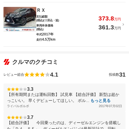
ＲＸ
支払総額
373.8
万円
(税込)(リ済込・追)
車両本体価格
361.3
万円
(税込)
2017年
年式
4.5万km
走行
クルマのクチコミ
4.1
31
レビュー総合
投稿数
3.3
【所有期間または運転回数】 試見車 【総合評価】 新型は超か
っこいい。 早くデビューしてほしい。 ボル...
もっと見る
ライバルボルボ
2017年07月02日
3.7
【総合評価】 今回乗ったのは、ディーゼルエンジンを搭載し
た「Ｄ４ ＳＥ」。ディーゼルエンジンは最新設計で、回転