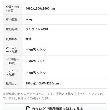
ダウンヒルアシストコントロール
アルミホイール：18インチ
：装備なし
：装備あり
全長×全幅
4690x1900x1660mm
×全高
パワーウィンドウ
盗難防止システム
革シート
ハーフレザーシート
：装備あり
：装備あり
：装備あり
：装備なし
車両重量
－kg
アイドリングストップ
ドライブレコーダー
キーレス
LEDヘッドランプ
：装備あり
：装備なし
：装備あり
：装備あり
USB入力端子
Bluetooth接続
駆動形式
フルタイム４WD
HID(キセノンライト)
ポータブルナビ
：装備あり
：装備あり
：装備なし
：装備なし
100V電源
クリーンディーゼル
バックカメラ
ETC
使用燃料
軽油
：装備なし
：装備あり
：装備あり
：装備あり
センターデフロック
エアロ
スマートキー
：装備なし
WLTCモ
：装備なし
：装備あり
－km/リットル
ード燃費
レンタカーアップ
展示・試乗車
ローダウン
ランフラットタイヤ
：装備なし
：装備なし
：装備なし
：装備なし
JC08モー
－km/リットル
ド燃費
電動格納ミラー
パワーシート
3列シート
：装備あり
：装備あり
：装備なし
10/15モー
装備略号／用語解説
－km/リットル
ベンチシート
フルフラットシート
ド燃費
：装備なし
：装備なし
チップアップシート
オットマン
：装備なし
：装備なし
最高出力
190ps(140kW)/4250rpm
電動格納サードシート
シートヒーター
：装備なし
：装備あり
※新車時のカタログデータとなります。実際とは異なる場合がございますの
で、詳細は販売店にご確認ください。
ウォークスルー
後席モニター
：装備なし
：装備なし
電動リアゲート
フロントカメラ
カタログで車種情報を詳しく見る
：装備あり
：装備あり