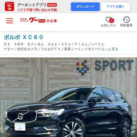
グーネットアプリ
RENEW
ダウンロード
アプリを開く
メアド不要で問い合わせ可能
0
お気に入り
閲覧履歴
ボルボ ＸＣ６０
Ｄ４ ＡＷＤ モメンタム ＡｐｐｌｅＣａｒＰｌａｙ／シートヒ
ーター／全方位カメラ／フルセグＴＶ／茶革シート／メモリー付き
もっと見る
パワーシート／パワーバックドア／ブラインドスポットモニター／
アダプティブクルーズコントロール／Ｗエアコン（愛知県）