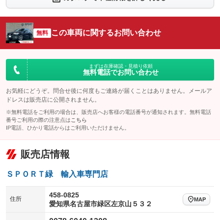
シートエアコン
全周囲カメラ
：装備なし
：装備あり
サイドカメラ
ルーフレール
この車両に関するお問い合わせ
：装備あり
無料
：装備あり
エアサスペンション
ヘッドライトウォッシャー
：装備なし
：装備なし
装備略号／用語解説
まずは在庫確認・見積り依頼
無料電話でお問い合わせ
お気軽にどうぞ。問合せ後に何度もご連絡が届くことはありません。メールア
ドレスは販売店に公開されません。
※無料電話をご利用の場合は、販売店へお客様の電話番号が通知されます。無料電話
番号ご利用の際の注意点は
こちら
IP電話、ひかり電話からはご利用いただけません。
販売店情報
ＳＰＯＲＴ緑 輸入車専門店
458-0825
住所
MAP
愛知県名古屋市緑区左京山５３２