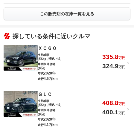
この販売店の在庫一覧を見る
探している条件に近いクルマ
ＸＣ６０
支払総額
335.8
万円
(税込)(リ済込・追)
車両本体価格
324.9
万円
(税込)
2020年
年式
4.5万km
走行
ＧＬＣ
支払総額
408.8
万円
(税込)(リ済込・追)
車両本体価格
400.1
万円
(税込)
2020年
年式
4.1万km
走行