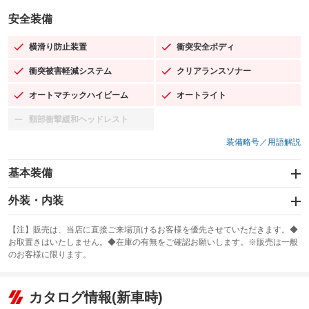
安全装備
横滑り防止装置
衝突安全ボディ
：装備あり
：装備あり
衝突被害軽減システム
クリアランスソナー
：装備あり
：装備あり
オートマチックハイビーム
オートライト
：装備あり
：装備あり
頸部衝撃緩和ヘッドレスト
：装備なし
装備略号／用語解説
基本装備
エアバッグ：運転席/助手席/サイド
外装・内装
：装備あり
スライドドア
カーナビ：HDDナビ
：装備なし
：装備あり
【注】販売は、当店に直接ご来場頂けるお客様を優先させていただきます。◆
お取置きはいたしません。◆在庫の有無をご確認お願いします。※販売は一般
サンルーフ
ABS
TV：フルセグ
：装備なし
：装備あり
：装備あり
のお客様に限ります。
エアコン
Wエアコン
オーディオ
：装備あり
：装備あり
：装備なし
リフトアップ
パワーステアリング
カタログ情報(新車時)
ビジュアル
：装備なし
：装備あり
：装備なし