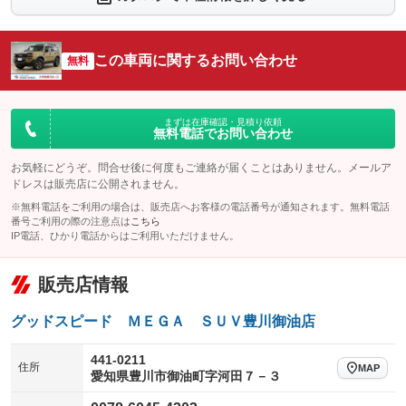
シートエアコン
全周囲カメラ
：装備あり
：装備あり
サイドカメラ
ルーフレール
この車両に関するお問い合わせ
：装備あり
無料
：装備あり
エアサスペンション
ヘッドライトウォッシャー
：装備なし
：装備あり
装備略号／用語解説
まずは在庫確認・見積り依頼
無料電話でお問い合わせ
お気軽にどうぞ。問合せ後に何度もご連絡が届くことはありません。メールア
ドレスは販売店に公開されません。
※無料電話をご利用の場合は、販売店へお客様の電話番号が通知されます。無料電話
番号ご利用の際の注意点は
こちら
IP電話、ひかり電話からはご利用いただけません。
販売店情報
グッドスピード ＭＥＧＡ ＳＵＶ豊川御油店
441-0211
住所
MAP
愛知県豊川市御油町字河田７－３