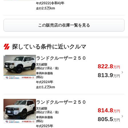
2022(令和4)年
年式
2.5万km
走行
この販売店の在庫一覧を見る
探している条件に近いクルマ
ランドクルーザー２５０
支払総額
822.8
万円
(税込)(リ済込・追)
車両本体価格
813.9
万円
(税込)
2024年
年式
1.2万km
走行
ランドクルーザー２５０
支払総額
814.8
万円
(税込)(リ済込・追)
車両本体価格
805.5
万円
(税込)
2025年
年式