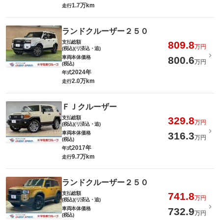
1.7万km
走行
ランドクルーザー２５０
支払総額
809.8
万円
(税込)(リ済込・追)
車両本体価格
800.6
万円
(税込)
2024年
年式
2.0万km
走行
ＦＪクルーザー
支払総額
329.8
万円
(税込)(リ済込・追)
車両本体価格
316.3
万円
(税込)
2017年
年式
9.7万km
走行
ランドクルーザー２５０
支払総額
741.8
万円
(税込)(リ済込・追)
車両本体価格
732.9
万円
(税込)