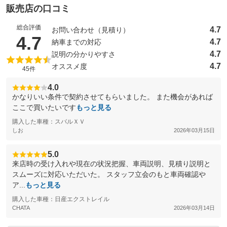
販売店の口コミ
総合評価
4.7
お問い合わせ（見積り）
（5点満点中）
4.7
4.7
納車までの対応
4.7
説明の分かりやすさ
4.7
オススメ度
45件
4.0
かなりいい条件で契約させてもらいました。 また機会があれば
ここで買いたいです
もっと見る
購入した車種：スバルＸＶ
しお
2026年03月15日
5.0
来店時の受け入れや現在の状況把握、車両説明、見積り説明と
スムーズに対応いただいた。 スタッフ立会のもと車両確認や
ア...
もっと見る
購入した車種：日産エクストレイル
CHATA
2026年03月14日