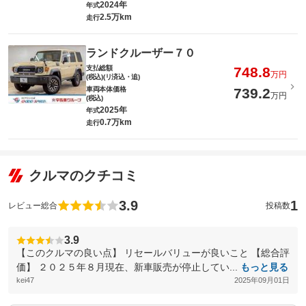
2024年
年式
2.5万km
走行
ランドクルーザー７０
支払総額
748.8
万円
(税込)(リ済込・追)
車両本体価格
739.2
万円
(税込)
2025年
年式
0.7万km
走行
クルマのクチコミ
3.9
1
レビュー総合
投稿数
3.9
【このクルマの良い点】 リセールバリューが良いこと 【総合評
価】 ２０２５年８月現在、新車販売が停止してい...
もっと見る
kei47
2025年09月01日