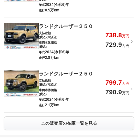
2024(令和6)年
年式
0.5万km
走行
ランドクルーザー２５０
支払総額
738.8
万円
(税込)(リ済込)
車両本体価格
729.9
万円
(税込)
2024(令和6)年
年式
2.8万km
走行
ランドクルーザー２５０
支払総額
799.7
万円
(税込)(リ済込)
車両本体価格
790.9
万円
(税込)
2024(令和6)年
年式
2.1万km
走行
この販売店の在庫一覧を見る