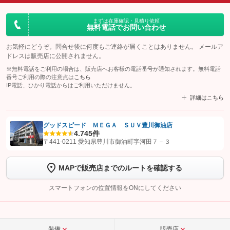
まずは在庫確認・見積り依頼
無料電話でお問い合わせ
お気軽にどうぞ。問合せ後に何度もご連絡が届くことはありません。 メールア
ドレスは販売店に公開されません。
※無料電話をご利用の場合は、販売店へお客様の電話番号が通知されます。無料電話
番号ご利用の際の注意点は
こちら
IP電話、ひかり電話からはご利用いただけません。
詳細はこちら
グッドスピード ＭＥＧＡ ＳＵＶ豊川御油店
4.7
45件
【STEP1】
認証画面でグーネットを友だち追加してから「許可する」ボタンを押
〒441-0211 愛知県豊川市御油町字河田７－３
します
MAPで販売店までのルートを確認する
【STEP2】
トーク画面で
ボタンをタップして問い合わせを
完了してください。
スマートフォンの位置情報をONにしてください
こちら
装備
販売店