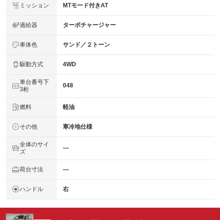
ミッション
MTモード付きAT
過給器
ターボチャージャー
車体色
サンド／２トーン
駆動方式
4WD
車台番号下
048
3桁
燃料
軽油
その他
寒冷地仕様
全体のサイ
―
ズ
荷台寸法
―
ハンドル
右