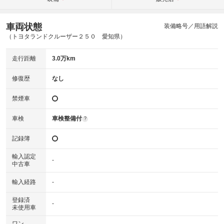
車両状態
装備略号／用語解説
（トヨタランドクルーザー２５０ 愛知県）
走行距離
3.0万km
修復歴
なし
禁煙車
車検
車検整備付
?
記録簿
輸入認定
-
中古車
輸入経路
-
登録済
-
未使用車
ワン