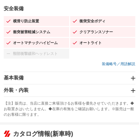
安全装備
横滑り防止装置
衝突安全ボディ
：装備あり
：装備あり
衝突被害軽減システム
クリアランスソナー
：装備あり
：装備あり
オートマチックハイビーム
オートライト
：装備あり
：装備あり
頸部衝撃緩和ヘッドレスト
：装備なし
装備略号／用語解説
基本装備
エアバッグ：運転席/助手席/サイド
外装・内装
：装備あり
スライドドア
カーナビ：SDナビ
：装備なし
：装備あり
【注】販売は、当店に直接ご来場頂けるお客様を優先させていただきます。◆
お取置きはいたしません。◆在庫の有無をご確認お願いします。※販売は一般
サンルーフ
ABS
TV：フルセグ
：装備あり
：装備あり
：装備あり
のお客様に限ります。
エアコン
Wエアコン
オーディオ：ミュージックプレイヤー接続可
：装備あり
：装備あり
：装備あり
リフトアップ
パワーステアリング
カタログ情報(新車時)
ビジュアル
：装備なし
：装備あり
：装備なし