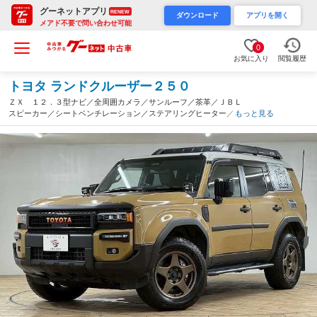
グーネットアプリ
RENEW
ダウンロード
アプリを開く
メアド不要で問い合わせ可能
0
お気に入り
閲覧履歴
トヨタ ランドクルーザー２５０
ＺＸ １２．３型ナビ／全周囲カメラ／サンルーフ／茶革／ＪＢＬ
スピーカー／シートベンチレーション／ステアリングヒーター／追
もっと見る
従クルコン／デジタルインナーミラー／ＩＰＦフロントライト／Ｂ
ＳＭ／パワーバックドア（愛知県）