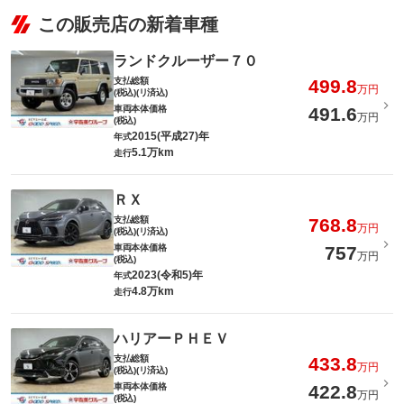
この販売店の新着車種
ランドクルーザー７０
支払総額
499.8
万円
(税込)(リ済込)
車両本体価格
491.6
万円
(税込)
2015(平成27)年
年式
5.1万km
走行
ＲＸ
支払総額
768.8
万円
(税込)(リ済込)
車両本体価格
757
万円
(税込)
2023(令和5)年
年式
4.8万km
走行
ハリアーＰＨＥＶ
支払総額
433.8
万円
(税込)(リ済込)
車両本体価格
422.8
万円
(税込)