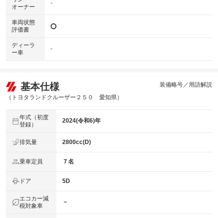
-
オーナー
車両状態
評価書
ディーラ
-
ー車
基本仕様
装備略号／用語解説
（トヨタランドクルーザー２５０ 愛知県）
年式（初度
2024(令和6)年
登録）
排気量
2800cc(D)
乗車定員
７名
ドア
5D
エコカー減
－
税対象車