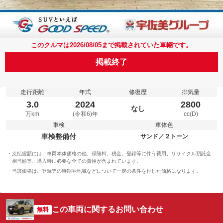
このクルマは2026/08/05まで掲載されていた車輛です。
掲載終了
走行距離
年式
修復歴
排気量
3.0
2024
2800
なし
万km
(令和6)年
cc(D)
車検
車体色
車検整備付
サンド／２トーン
支払総額には、車両本体価格の他、保険料、税金、登録等に伴う費用、リサイクル預託金
相当額等、購入時に必要な全ての費用が含まれています。
当該価格は、登録等の時期や地域などについて一定の条件を付した価格になります。
この車両に関するお問い合わせ
無料