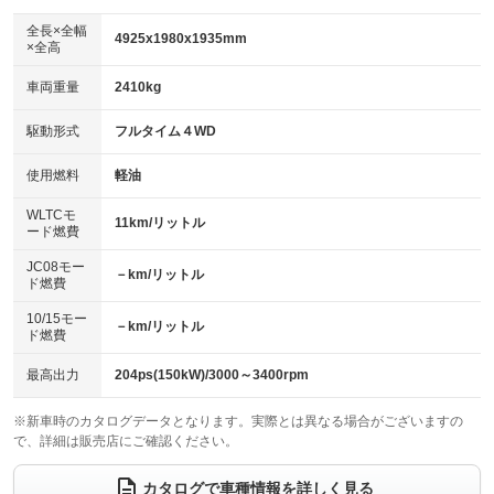
ダウンヒルアシストコントロール
アルミホイール：20インチ
：装備あり
：装備あり
全長×全幅
4925x1980x1935mm
×全高
パワーウィンドウ
盗難防止システム
革シート
ハーフレザーシート
：装備あり
：装備あり
：装備あり
：装備なし
車両重量
2410kg
アイドリングストップ
ドライブレコーダー
キーレス
LEDヘッドランプ
：装備なし
：装備あり
：装備あり
：装備あり
USB入力端子
Bluetooth接続
駆動形式
フルタイム４WD
HID(キセノンライト)
ポータブルナビ
：装備あり
：装備あり
：装備なし
：装備なし
100V電源
クリーンディーゼル
バックカメラ
ETC
使用燃料
軽油
：装備あり
：装備なし
：装備あり
：装備あり
センターデフロック
エアロ
スマートキー
：装備あり
WLTCモ
：装備なし
：装備あり
11km/リットル
ード燃費
レンタカーアップ
展示・試乗車
ローダウン
ランフラットタイヤ
：装備なし
：装備なし
：装備なし
：装備なし
JC08モー
－km/リットル
ド燃費
電動格納ミラー
パワーシート
3列シート
：装備あり
：装備あり
：装備あり
10/15モー
装備略号／用語解説
－km/リットル
ベンチシート
フルフラットシート
ド燃費
：装備なし
：装備なし
チップアップシート
オットマン
：装備なし
：装備なし
最高出力
204ps(150kW)/3000～3400rpm
電動格納サードシート
シートヒーター
：装備なし
：装備あり
※新車時のカタログデータとなります。実際とは異なる場合がございますの
で、詳細は販売店にご確認ください。
ウォークスルー
後席モニター
：装備なし
：装備なし
電動リアゲート
フロントカメラ
カタログで車種情報を詳しく見る
：装備あり
：装備あり