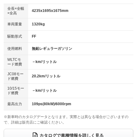
ダウンヒルアシストコントロール
：装備なし
アルミホイール：15インチ
全長×全幅
：装備あり
4235x1695x1675mm
×全高
パワーウィンドウ
盗難防止システム
：装備あり
：装備あり
革シート
ハーフレザーシート
：装備なし
：装備あり
車両重量
1320kg
アイドリングストップ
ドライブレコーダー
：装備あり
：装備なし
キーレス
LEDヘッドランプ
：装備あり
：装備あり
USB入力端子
Bluetooth接続
駆動形式
FF
：装備なし
：装備あり
HID(キセノンライト)
ポータブルナビ
：装備なし
：装備なし
100V電源
クリーンディーゼル
使用燃料
無鉛レギュラーガソリン
：装備なし
：装備なし
バックカメラ
ETC
：装備あり
：装備あり
センターデフロック
：装備なし
WLTCモ
エアロ
スマートキー
－km/リットル
：装備なし
：装備あり
ード燃費
レンタカーアップ
展示・試乗車
：装備なし
：装備なし
ローダウン
ランフラットタイヤ
：装備なし
：装備なし
JC08モー
20.2km/リットル
ド燃費
電動格納ミラー
：装備あり
パワーシート
3列シート
：装備なし
：装備あり
10/15モー
装備略号／用語解説
－km/リットル
ド燃費
ベンチシート
フルフラットシート
：装備なし
：装備なし
チップアップシート
オットマン
最高出力
109ps(80kW)/6000rpm
：装備なし
：装備なし
電動格納サードシート
シートヒーター
：装備なし
：装備なし
※新車時のカタログデータとなります。実際とは異なる場合がございますの
で、詳細は販売店にご確認ください。
ウォークスルー
後席モニター
：装備あり
：装備なし
カタログで車種情報を詳しく見る
電動リアゲート
フロントカメラ