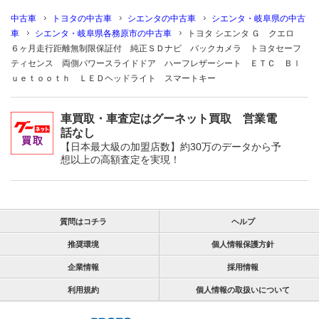
中古車
トヨタの中古車
シエンタの中古車
シエンタ・岐阜県の中古
車
シエンタ・岐阜県各務原市の中古車
トヨタ シエンタ Ｇ クエロ
６ヶ月走行距離無制限保証付 純正ＳＤナビ バックカメラ トヨタセーフ
ティセンス 両側パワースライドドア ハーフレザーシート ＥＴＣ Ｂｌ
ｕｅｔｏｏｔｈ ＬＥＤヘッドライト スマートキー
車買取・車査定はグーネット買取 営業電
話なし
【日本最大級の加盟店数】約30万のデータから予
想以上の高額査定を実現！
質問はコチラ
ヘルプ
推奨環境
個人情報保護方針
企業情報
採用情報
利用規約
個人情報の取扱いについて