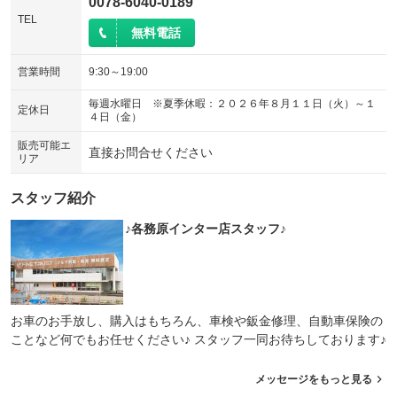
0078-6040-0189
TEL
無料電話
営業時間
9:30～19:00
毎週水曜日 ※夏季休暇：２０２６年８月１１日（火）～１
定休日
４日（金）
販売可能エ
直接お問合せください
リア
スタッフ紹介
♪各務原インター店スタッフ♪
お車のお手放し、購入はもちろん、車検や鈑金修理、自動車保険の
ことなど何でもお任せください♪ スタッフ一同お待ちしております♪
メッセージをもっと見る