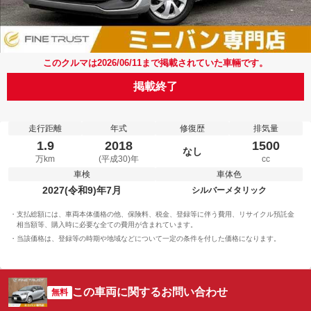
このクルマは2026/06/11まで掲載されていた車輛です。
掲載終了
走行距離
年式
修復歴
排気量
1.9
2018
1500
なし
万km
(平成30)年
cc
車検
車体色
2027(令和9)年7月
シルバーメタリック
支払総額には、車両本体価格の他、保険料、税金、登録等に伴う費用、リサイクル預託金
相当額等、購入時に必要な全ての費用が含まれています。
当該価格は、登録等の時期や地域などについて一定の条件を付した価格になります。
この車両に関するお問い合わせ
無料