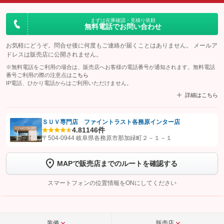
まずは在庫確認・見積り依頼
無料電話でお問い合わせ
お気軽にどうぞ。問合せ後に何度もご連絡が届くことはありません。 メールア
ドレスは販売店に公開されません。
※無料電話をご利用の場合は、販売店へお客様の電話番号が通知されます。無料電話
番号ご利用の際の注意点は
こちら
IP電話、ひかり電話からはご利用いただけません。
詳細はこちら
ＳＵＶ専門店 ファイントラスト各務原インター店
4.8
1146件
【STEP1】
認証画面でグーネットを友だち追加してから「許可する」ボタンを押
〒504-0944 岐阜県各務原市那加緑町２－１－１
します
MAPで販売店までのルートを確認する
【STEP2】
トーク画面で
ボタンをタップして問い合わせを
完了してください。
スマートフォンの位置情報をONにしてください
こちら
装備
販売店