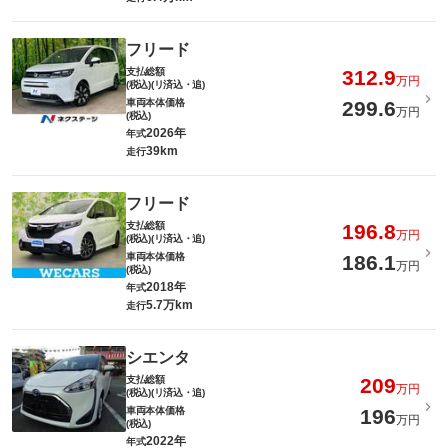
フリード
支払総額
312.9
万円
(税込)(リ済込・追)
車両本体価格
299.6
万円
(税込)
2026年
年式
39km
走行
フリード
支払総額
196.8
万円
(税込)(リ済込・追)
車両本体価格
186.1
万円
(税込)
2018年
年式
5.7万km
走行
シエンタ
支払総額
209
万円
(税込)(リ済込・追)
車両本体価格
196
万円
(税込)
2022年
年式