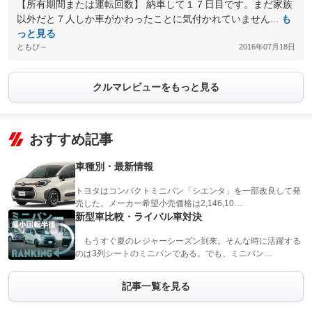
【所有期間または運転回数】 納車して１７日目です。まだ家族
以外だと７人しか車がかわったことに気付かれていません...
も
っと見る
ともぴ～
2016年07月18日
クルマレビューをもっと見る
おすすめ記事
車種別・最新情報
トヨタはコンパクトミニバン「シエンタ」を一部改良して発
売した。メーカー希望小売価格は2,146,10…
新型車比較・ライバル車対決
もうすぐ夏のレジャーシーズン到来。そんな時に活躍する
のは3列シートのミニバンである。でも、ミニバン…
記事一覧を見る