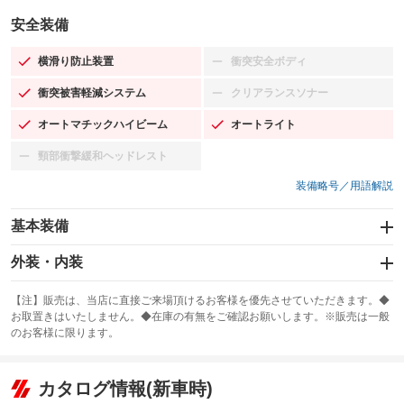
安全装備
横滑り防止装置
衝突安全ボディ
：装備あり
：装備なし
衝突被害軽減システム
クリアランスソナー
：装備あり
：装備なし
オートマチックハイビーム
オートライト
：装備あり
：装備あり
頸部衝撃緩和ヘッドレスト
：装備なし
装備略号／用語解説
基本装備
エアバッグ：運転席/助手席
外装・内装
：装備あり
スライドドア：両面電動
カーナビ：SDナビ
：装備あり
：装備あり
【注】販売は、当店に直接ご来場頂けるお客様を優先させていただきます。◆
お取置きはいたしません。◆在庫の有無をご確認お願いします。※販売は一般
サンルーフ
ABS
TV：ワンセグ
：装備なし
：装備あり
：装備あり
のお客様に限ります。
エアコン
Wエアコン
オーディオ：CDまたはCDチェンジャー／ミュージックプレイヤー接続
：装備あり
：装備なし
：装備あり
可
リフトアップ
パワーステアリング
カタログ情報(新車時)
：装備なし
：装備あり
ビジュアル
：装備なし