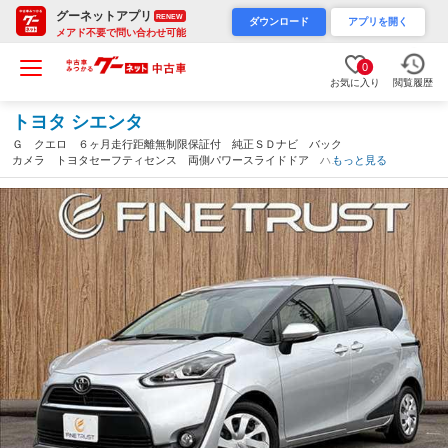
グーネットアプリ
RENEW
ダウンロード
アプリを開く
メアド不要で問い合わせ可能
0
お気に入り
閲覧履歴
トヨタ シエンタ
Ｇ クエロ ６ヶ月走行距離無制限保証付 純正ＳＤナビ バック
カメラ トヨタセーフティセンス 両側パワースライドドア ハー
もっと見る
フレザーシート ＥＴＣ Ｂｌｕｅｔｏｏｔｈ ＬＥＤヘッドライ
ト スマートキー（岐阜県）