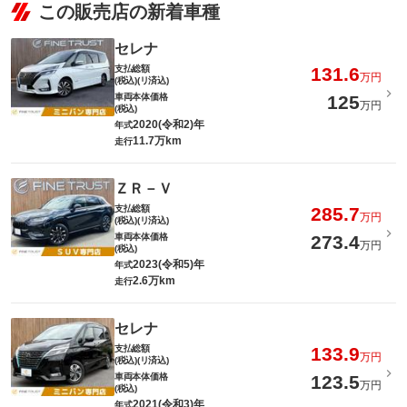
この販売店の新着車種
セレナ
支払総額
131.6
万円
(税込)(リ済込)
車両本体価格
125
万円
(税込)
2020(令和2)年
年式
11.7万km
走行
ＺＲ－Ｖ
支払総額
285.7
万円
(税込)(リ済込)
車両本体価格
273.4
万円
(税込)
2023(令和5)年
年式
2.6万km
走行
セレナ
支払総額
133.9
万円
(税込)(リ済込)
車両本体価格
123.5
万円
(税込)
2021(令和3)年
年式