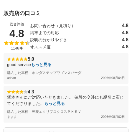
販売店の口コミ
総合評価
4.8
お問い合わせ（見積り）
（5点満点中）
4.8
4.8
納車までの対応
4.8
説明の分かりやすさ
4.8
オススメ度
1146件
5.0
good service
もっと見る
購入した車種：ホンダステップワゴンスパーダ
adrian
2026年08月04日
4.3
塚本さんにご対応いただきました。 値段の交渉にも親切に応じ
てくださりました。
もっと見る
購入した車種：三菱エクリプスクロスＰＨＥＶ
ままま
2026年08月02日