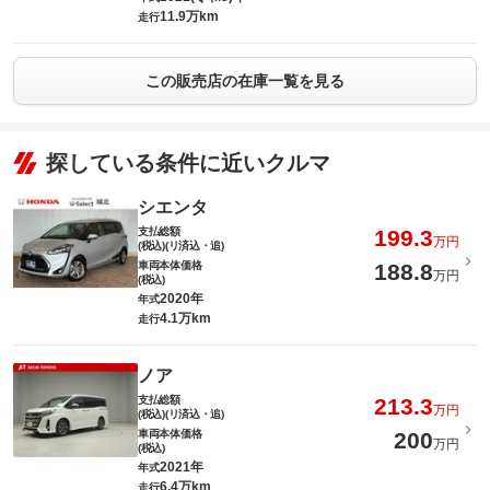
11.9万km
走行
この販売店の在庫一覧を見る
探している条件に近いクルマ
シエンタ
支払総額
199.3
万円
(税込)(リ済込・追)
車両本体価格
188.8
万円
(税込)
2020年
年式
4.1万km
走行
ノア
支払総額
213.3
万円
(税込)(リ済込・追)
車両本体価格
200
万円
(税込)
2021年
年式
6.4万km
走行