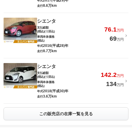
2017(平成29)年
年式
8.6万km
走行
シエンタ
支払総額
76.1
万円
(税込)(リ済込)
車両本体価格
69
万円
(税込)
2016(平成28)年
年式
8.7万km
走行
シエンタ
支払総額
142.2
万円
(税込)(リ済込)
車両本体価格
134
万円
(税込)
2018(平成30)年
年式
3.6万km
走行
この販売店の在庫一覧を見る