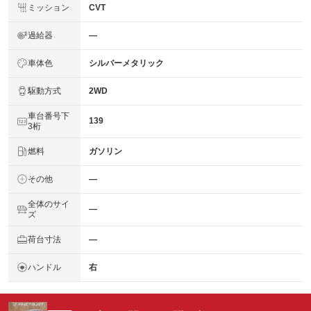
ミッション
CVT
過給器
―
車体色
シルバーメタリック
駆動方式
2WD
車台番号下
139
3桁
燃料
ガソリン
その他
―
全体のサイ
―
ズ
荷台寸法
―
ハンドル
右