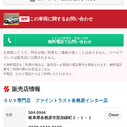
：装備なし
：装備なし
シートエアコン
全周囲カメラ
：装備なし
：装備なし
この車両に関するお問い合わせ
サイドカメラ
無料
ルーフレール
：装備なし
：装備なし
エアサスペンション
ヘッドライトウォッシャー
：装備なし
：装備なし
装備略号／用語解説
まずは在庫確認・見積り依頼
無料電話でお問い合わせ
お気軽にどうぞ。問合せ後に何度もご連絡が届くことはありません。メールア
ドレスは販売店に公開されません。
※無料電話をご利用の場合は、販売店へお客様の電話番号が通知されます。無料電話
番号ご利用の際の注意点は
こちら
IP電話、ひかり電話からはご利用いただけません。
販売店情報
ＳＵＶ専門店 ファイントラスト各務原インター店
504-0944
住所
MAP
岐阜県各務原市那加緑町２－１－１