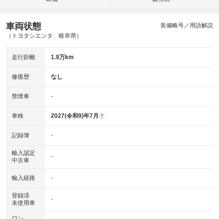
車両状態
装備略号／用語解説
（トヨタシエンタ 岐阜県）
走行距離
1.9万km
修復歴
なし
禁煙車
-
車検
2027(令和9)年7月
?
記録簿
-
輸入認定
-
中古車
輸入経路
-
登録済
-
未使用車
ワン