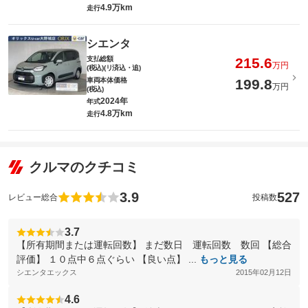
4.9万km
走行
シエンタ
支払総額
215.6
万円
(税込)(リ済込・追)
車両本体価格
199.8
万円
(税込)
2024年
年式
4.8万km
走行
クルマのクチコミ
3.9
527
レビュー総合
投稿数
3.7
【所有期間または運転回数】 まだ数日 運転回数 数回 【総合
評価】 １０点中６点ぐらい 【良い点】 ...
もっと見る
シエンタエックス
2015年02月12日
4.6