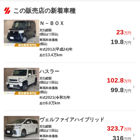
この販売店の新着車種
Ｎ－ＢＯＸ
支払総額
23
万円
(税込)(リ済込)
車両本体価格
19.8
万円
(税込)
2012(平成24)年
年式
13.4万km
走行
ハスラー
支払総額
102.8
万円
(税込)(リ済込)
車両本体価格
99.8
万円
(税込)
2021(令和3)年
年式
6.0万km
走行
ヴェルファイアハイブリッド
支払総額
323.7
万円
(税込)(リ済込)
車両本体価格
316
万円