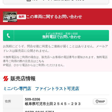
：装備あり
：装備なし
シートエアコン
全周囲カメラ
：装備なし
：装備なし
この車両に関するお問い合わせ
サイドカメラ
無料
ルーフレール
：装備なし
：装備なし
エアサスペンション
ヘッドライトウォッシャー
：装備なし
：装備なし
装備略号／用語解説
まずは在庫確認・見積り依頼
無料電話でお問い合わせ
お気軽にどうぞ。問合せ後に何度もご連絡が届くことはありません。メールア
ドレスは販売店に公開されません。
※無料電話をご利用の場合は、販売店へお客様の電話番号が通知されます。無料電話
番号ご利用の際の注意点は
こちら
IP電話、ひかり電話からはご利用いただけません。
販売店情報
ミニバン専門店 ファイントラスト可児店
509-0206
住所
MAP
岐阜県可児市土田２５４５－２９３