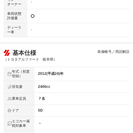
-
オーナー
車両状態
評価書
ディーラ
-
ー車
基本仕様
装備略号／用語解説
（トヨタアルファード 岐阜県）
年式（初度
2012(平成24)年
登録）
排気量
2400cc
乗車定員
７名
ドア
5D
エコカー減
－
税対象車