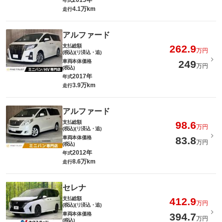
2015年
年式
4.1万km
走行
アルファード
支払総額
262.9
万円
(税込)(リ済込・追)
車両本体価格
249
万円
(税込)
2017年
年式
3.9万km
走行
アルファード
支払総額
98.6
万円
(税込)(リ済込・追)
車両本体価格
83.8
万円
(税込)
2012年
年式
8.6万km
走行
セレナ
支払総額
412.9
万円
(税込)(リ済込・追)
車両本体価格
394.7
万円
(税込)