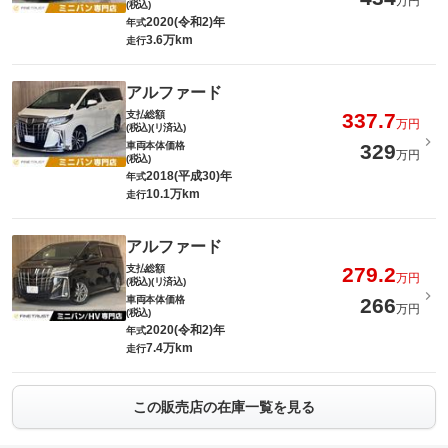
万円
(税込)
2020(令和2)年
年式
3.6万km
走行
アルファード
支払総額
337.7
万円
(税込)(リ済込)
車両本体価格
329
万円
(税込)
2018(平成30)年
年式
10.1万km
走行
アルファード
支払総額
279.2
万円
(税込)(リ済込)
車両本体価格
266
万円
(税込)
2020(令和2)年
年式
7.4万km
走行
この販売店の在庫一覧を見る