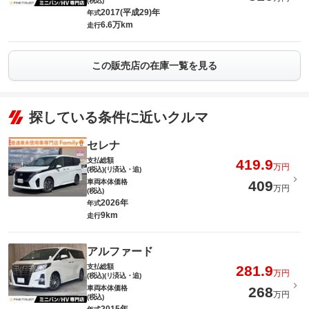
(税込)
2017(平成29)年
年式
6.6万km
走行
この販売店の在庫一覧を見る
探している条件に近いクルマ
セレナ
支払総額
419.9
万円
(税込)(リ済込・追)
車両本体価格
409
万円
(税込)
2026年
年式
9km
走行
アルファード
支払総額
281.9
万円
(税込)(リ済込・追)
車両本体価格
268
万円
(税込)