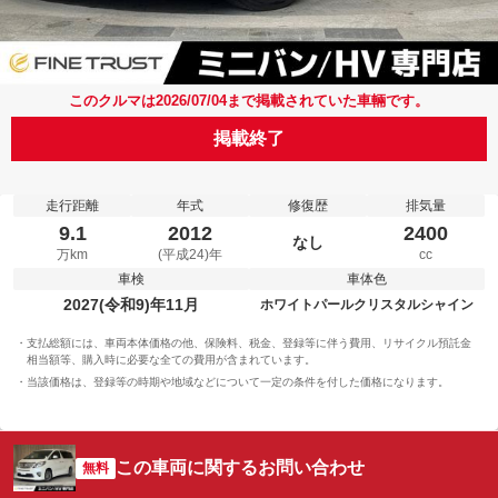
このクルマは2026/07/04まで掲載されていた車輛です。
掲載終了
走行距離
年式
修復歴
排気量
9.1
2012
2400
なし
万km
(平成24)年
cc
車検
車体色
2027(令和9)年11月
ホワイトパールクリスタルシャイン
支払総額には、車両本体価格の他、保険料、税金、登録等に伴う費用、リサイクル預託金
相当額等、購入時に必要な全ての費用が含まれています。
当該価格は、登録等の時期や地域などについて一定の条件を付した価格になります。
この車両に関するお問い合わせ
無料