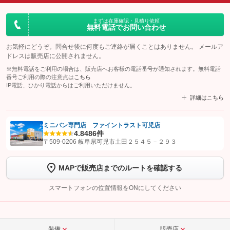
まずは在庫確認・見積り依頼
無料電話でお問い合わせ
お気軽にどうぞ。問合せ後に何度もご連絡が届くことはありません。 メールア
ドレスは販売店に公開されません。
※無料電話をご利用の場合は、販売店へお客様の電話番号が通知されます。無料電話
番号ご利用の際の注意点は
こちら
IP電話、ひかり電話からはご利用いただけません。
詳細はこちら
ミニバン専門店 ファイントラスト可児店
4.8
486件
【STEP1】
認証画面でグーネットを友だち追加してから「許可する」ボタンを押
〒509-0206 岐阜県可児市土田２５４５－２９３
します
MAPで販売店までのルートを確認する
【STEP2】
トーク画面で
ボタンをタップして問い合わせを
完了してください。
スマートフォンの位置情報をONにしてください
こちら
装備
販売店