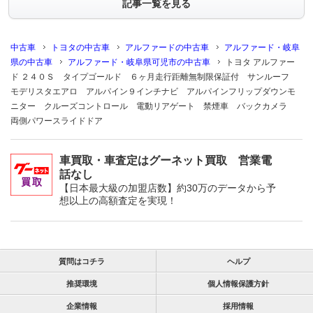
記事一覧を見る
中古車
トヨタの中古車
アルファードの中古車
アルファード・岐阜
県の中古車
アルファード・岐阜県可児市の中古車
トヨタ アルファー
ド ２４０Ｓ タイプゴールド ６ヶ月走行距離無制限保証付 サンルーフ
モデリスタエアロ アルパイン９インチナビ アルパインフリップダウンモ
ニター クルーズコントロール 電動リアゲート 禁煙車 バックカメラ
両側パワースライドドア
車買取・車査定はグーネット買取 営業電
話なし
【日本最大級の加盟店数】約30万のデータから予
想以上の高額査定を実現！
質問はコチラ
ヘルプ
推奨環境
個人情報保護方針
企業情報
採用情報