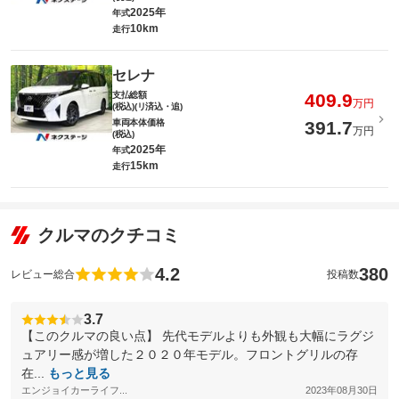
2025年
年式
10km
走行
セレナ
支払総額
409.9
万円
(税込)(リ済込・追)
車両本体価格
391.7
万円
(税込)
2025年
年式
15km
走行
クルマのクチコミ
4.2
380
レビュー総合
投稿数
3.7
【このクルマの良い点】 先代モデルよりも外観も大幅にラグジ
ュアリー感が増した２０２０年モデル。フロントグリルの存
在...
もっと見る
エンジョイカーライフ...
2023年08月30日