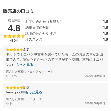
販売店の口コミ
総合評価
4.8
お問い合わせ（見積り）
（5点満点中）
4.8
4.8
納車までの対応
4.8
説明の分かりやすさ
4.8
オススメ度
486件
4.7
ネットでミニバン中古車を調べていたら、このお店の車が沢山
出てきて、家から近かったので下見がてら訪問。本当にミニバ
ンの...
もっと見る
購入した車種：トヨタアルファード
ひろまち
2026年08月03日
5.0
Very good!!!
もっと見る
購入した車種：トヨタアクア
やほ-
2026年08月02日