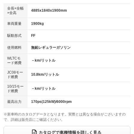
ダウンヒルアシストコントロール
：装備なし
アルミホイール：18インチ
全長×全幅
：装備あり
4885x1840x1900mm
×全高
パワーウィンドウ
盗難防止システム
：装備あり
：装備あり
革シート
ハーフレザーシート
：装備なし
：装備あり
車両重量
1900kg
アイドリングストップ
ドライブレコーダー
：装備なし
：装備なし
キーレス
LEDヘッドランプ
：装備あり
：装備なし
USB入力端子
Bluetooth接続
駆動形式
FF
：装備なし
：装備あり
HID(キセノンライト)
ポータブルナビ
：装備あり
：装備なし
100V電源
クリーンディーゼル
使用燃料
無鉛レギュラーガソリン
：装備なし
：装備なし
バックカメラ
ETC
：装備あり
：装備あり
センターデフロック
：装備なし
WLTCモ
エアロ
スマートキー
－km/リットル
：装備あり
：装備あり
ード燃費
レンタカーアップ
展示・試乗車
：装備なし
：装備なし
ローダウン
ランフラットタイヤ
：装備なし
：装備なし
JC08モー
10.8km/リットル
ド燃費
電動格納ミラー
：装備あり
パワーシート
3列シート
：装備なし
：装備あり
10/15モー
装備略号／用語解説
－km/リットル
ド燃費
ベンチシート
フルフラットシート
：装備なし
：装備なし
チップアップシート
オットマン
最高出力
170ps(125kW)/6000rpm
：装備なし
：装備あり
電動格納サードシート
シートヒーター
：装備なし
：装備なし
※新車時のカタログデータとなります。実際とは異なる場合がございますの
で、詳細は販売店にご確認ください。
ウォークスルー
後席モニター
：装備あり
：装備あり
カタログで車種情報を詳しく見る
電動リアゲート
フロントカメラ