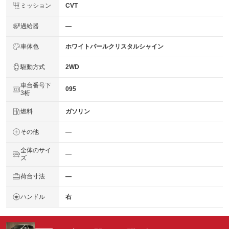
ミッション
CVT
過給器
―
車体色
ホワイトパールクリスタルシャイン
駆動方式
2WD
車台番号下
095
3桁
燃料
ガソリン
その他
―
全体のサイ
―
ズ
荷台寸法
―
ハンドル
右