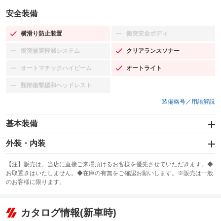
安全装備
横滑り防止装置
衝突安全ボディ
：装備あり
：装備なし
衝突被害軽減システム
クリアランスソナー
：装備なし
：装備あり
オートマチックハイビーム
オートライト
：装備なし
：装備あり
頸部衝撃緩和ヘッドレスト
：装備なし
装備略号／用語解説
基本装備
エアバッグ：運転席/助手席/サイド
外装・内装
：装備あり
スライドドア：両面電動
カーナビ：SDナビ
：装備あり
：装備あり
【注】販売は、当店に直接ご来場頂けるお客様を優先させていただきます。◆
お取置きはいたしません。◆在庫の有無をご確認お願いします。※販売は一般
サンルーフ
ABS
TV
：装備あり
：装備あり
：装備なし
のお客様に限ります。
エアコン
Wエアコン
オーディオ：CDまたはCDチェンジャー／ミュージックプレイヤー接続
：装備あり
：装備あり
：装備あり
可
リフトアップ
パワーステアリング
カタログ情報(新車時)
：装備なし
：装備あり
ビジュアル：-／DVD再生
：装備あり