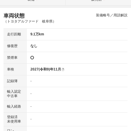
車両状態
装備略号／用語解説
（トヨタアルファード 岐阜県）
走行距離
9.1万km
修復歴
なし
禁煙車
車検
2027(令和9)年11月
?
記録簿
-
輸入認定
-
中古車
輸入経路
-
登録済
-
未使用車
ワン