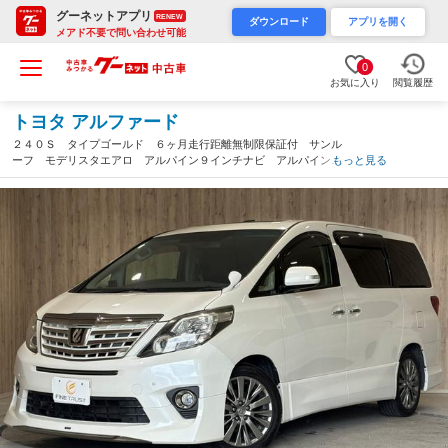
グーネットアプリ
RENEW
ダウンロード
アプリを開く
メアド不要で問い合わせ可能
0
お気に入り
閲覧履歴
トヨタ アルファード
２４０Ｓ タイプゴールド ６ヶ月走行距離無制限保証付 サンル
ーフ モデリスタエアロ アルパイン９インチナビ アルパインフ
もっと見る
リップダウンモニター クルーズコントロール 電動リアゲート
禁煙車 バックカメラ 両側パワースライドドア（岐阜県）