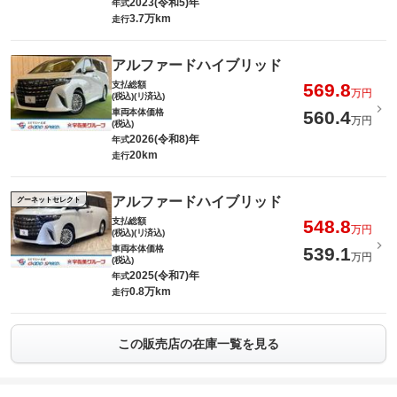
2023(令和5)年
年式
3.7万km
走行
アルファードハイブリッド
支払総額
569.8
万円
(税込)(リ済込)
車両本体価格
560.4
万円
(税込)
2026(令和8)年
年式
20km
走行
アルファードハイブリッド
グーネットセレクト
支払総額
548.8
万円
(税込)(リ済込)
車両本体価格
539.1
万円
(税込)
2025(令和7)年
年式
0.8万km
走行
この販売店の在庫一覧を見る