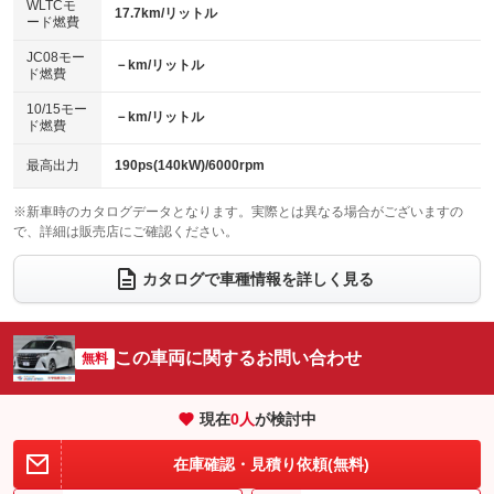
エアロ
スマートキー
：装備なし
WLTCモ
：装備なし
：装備あり
17.7km/リットル
ード燃費
レンタカーアップ
展示・試乗車
ローダウン
ランフラットタイヤ
：装備なし
：装備なし
：装備なし
：装備なし
JC08モー
－km/リットル
ド燃費
電動格納ミラー
パワーシート
3列シート
：装備あり
：装備あり
：装備あり
10/15モー
装備略号／用語解説
－km/リットル
ベンチシート
フルフラットシート
ド燃費
：装備なし
：装備あり
チップアップシート
オットマン
：装備なし
：装備あり
最高出力
190ps(140kW)/6000rpm
電動格納サードシート
シートヒーター
：装備なし
：装備あり
※新車時のカタログデータとなります。実際とは異なる場合がございますの
で、詳細は販売店にご確認ください。
ウォークスルー
後席モニター
：装備あり
：装備あり
電動リアゲート
フロントカメラ
カタログで車種情報を詳しく見る
：装備あり
：装備あり
シートエアコン
全周囲カメラ
：装備あり
：装備あり
サイドカメラ
ルーフレール
この車両に関するお問い合わせ
：装備あり
無料
：装備なし
エアサスペンション
ヘッドライトウォッシャー
：装備なし
：装備なし
現在
0
人
が検討中
装備略号／用語解説
在庫確認・見積り依頼(無料)