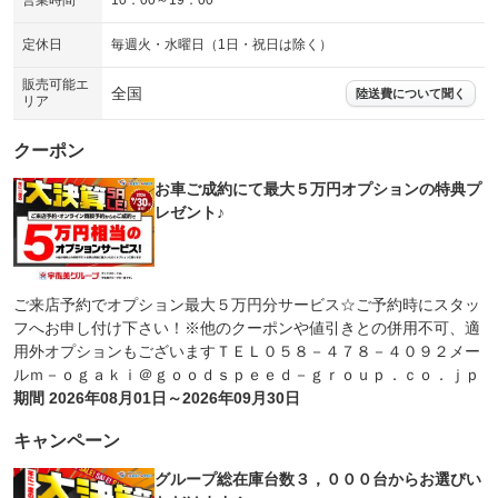
営業時間
10：00～19：00
定休日
毎週火・水曜日（1日・祝日は除く）
販売可能エ
全国
陸送費について聞く
リア
クーポン
お車ご成約にて最大５万円オプションの特典プ
レゼント♪
ご来店予約でオプション最大５万円分サービス☆ご予約時にスタッ
フへお申し付け下さい！※他のクーポンや値引きとの併用不可、適
用外オプションもございますＴＥＬ０５８－４７８－４０９２メー
ルｍ－ｏｇａｋｉ＠ｇｏｏｄｓｐｅｅｄ－ｇｒｏｕｐ．ｃｏ．ｊｐ
期間 2026年08月01日～2026年09月30日
キャンペーン
グループ総在庫台数３，０００台からお選びい