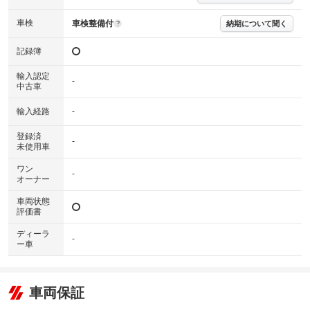
車検
車検整備付
納期について聞く
?
記録簿
輸入認定
-
中古車
輸入経路
-
登録済
-
未使用車
ワン
-
オーナー
車両状態
評価書
ディーラ
-
ー車
車両保証