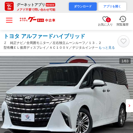
グーネットアプリ
RENEW
ダウンロード
アプリを開く
メアド不要で問い合わせ可能
0
お気に入り
閲覧履歴
トヨタ アルファードハイブリッド
Ｚ 純正ナビ／全周囲モニター／左右独立ムーンルーフ／１３．２
型有機ＥＬ後席ディスプレイ／ＡＣ１００Ｖ／デジタルインナーミ
もっと見る
ラー／シートヒーターベンチレーション／ブラックレザーシート／
ブラインドスポット（岐阜県）
1
/83