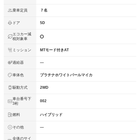
乗車定員
７名
ドア
5D
エコカー減
税対象車
ミッション
MTモード付きAT
過給器
―
車体色
プラチナホワイトパールマイカ
駆動方式
2WD
車台番号下
002
3桁
燃料
ハイブリッド
その他
―
全体のサイ