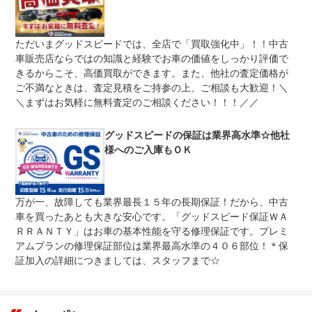
免責金
無し
保証修理
-
ただいまグッドスピードでは、全店で「買取強化中」！！中古
受付先
車販売店ならではの知識と経験でお車の価値をしっかり評価で
整備付 法定12ヶ月または法定24ヶ月点検整備付
きるからこそ、高価買取ができます。また、他社の査定価格が
法定整備
※車検なし・車検整備付の場合は法定24ヶ月点検整備付
ご不満なときは、査定見積をご持参の上、ご相談も大歓迎！＼
※商用車は6ヶ月または12ヶ月点検整備付
＼まずはお気軽に無料査定のご相談ください！！！／／
安心の指定工場完備。陸運支局に代わって車検（検査）を
法定整備
行うことができる工場です。そのため陸運局と同じ検査ラ
について
インを自社の工場に持っています。国家資格整備士常駐、
グッドスピードの保証は業界高水準☆他社
積載車もございます。
様へのご入庫もＯＫ
万が一、故障しても業界最長１５年の長期保証！だから、中古
車を買ったあとも大きな安心です。「グッドスピード保証ＷＡ
ＲＲＡＮＴＹ」はお車の基本性能を守る修理保証です。プレミ
アムプランの修理保証部位は業界最高水準の４０６部位！＊保
証加入の詳細につきましては、スタッフまで☆