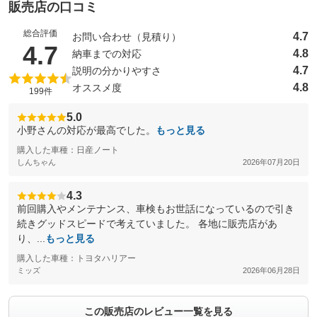
販売店の口コミ
総合評価
4.7
お問い合わせ（見積り）
（5点満点中）
4.7
4.8
納車までの対応
4.7
説明の分かりやすさ
4.8
オススメ度
199件
5.0
小野さんの対応が最高でした。
もっと見る
購入した車種：日産ノート
しんちゃん
2026年07月20日
4.3
前回購入やメンテナンス、車検もお世話になっているので引き
続きグッドスピードで考えていました。 各地に販売店があ
り、...
もっと見る
購入した車種：トヨタハリアー
ミッズ
2026年06月28日
この販売店のレビュー一覧を見る