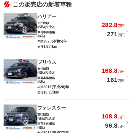
この販売店の新着車種
ハリアー
支払総額
282.8
万円
(税込)(リ済込)
車両本体価格
271
万円
(税込)
2023(令和5)年
年式
1.5万km
走行
プリウス
支払総額
168.8
万円
(税込)(リ済込)
車両本体価格
161
万円
(税込)
2016(平成28)年
年式
10.3万km
走行
フォレスター
支払総額
108.8
万円
(税込)(リ済込)
車両本体価格
96.8
万円
(税込)
2015(平成27)年
年式