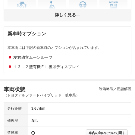
エンジン
トランス
パワー
HV/PHV/EV
詳しく見る
ミッション
ステアリング
新車時オプション
ABS
エアーバッグ
先進安全装備
その他
※異常がある場合は主要点検項目が赤色になり、異常と表記されます。
本車両には下記の新車時のオプションが含まれています。
※車に装備されていない項目は「-」と表記されます
※グー故障診断は保証サービスではございません。購入時は必ず現車をご
左右独立ムーンルーフ
確認下さい。
１３．２型有機ＥＬ後席ディスプレイ
※実際にお渡しする故障診断書につきましては、形式および表示項目が異
なる場合がございます。
※グー故障診断書はあくまでも実施時点での診断結果となります。将来に
わたり車両状態を担保するものではありませんので、車両情報等の詳細は
車両状態
装備略号／用語解説
各販売店へお問い合わせ下さい。
（トヨタアルファードハイブリッド 岐阜県）
走行距離
3.6万km
修復歴
なし
禁煙車
車内の匂いについて聞く