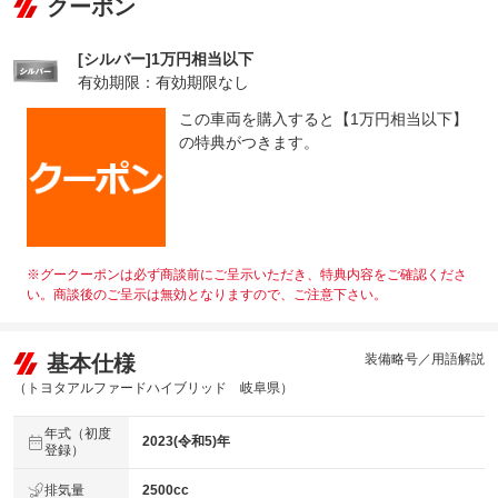
クーポン
[シルバー]1万円相当以下
有効期限：有効期限なし
この車両を購入すると【1万円相当以下】
の特典がつきます。
※グークーポンは必ず商談前にご呈示いただき、特典内容をご確認くださ
い。商談後のご呈示は無効となりますので、ご注意下さい。
基本仕様
装備略号／用語解説
（トヨタアルファードハイブリッド 岐阜県）
年式（初度
2023(令和5)年
登録）
排気量
2500cc