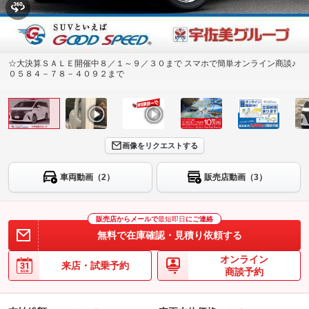
☆大決算ＳＡＬＥ開催中８／１～９／３０まで スマホで簡単オンライン商談♪
０５８４－７８－４０９２まで
画像をリクエストする
車両動画（2）
販売店動画（3）
販売店からメールで
最短即日
にご連絡
無料で在庫確認・見積り依頼する
オンライン
来店・試乗予約
商談予約