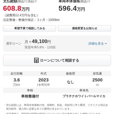
支払総額
車両本体価格
(税込/リ済込)
(税込)
608.8
596.4
万円
万円
（諸費用12.4万円を含む）
法定整備：
整備付
保証：
1ヶ月・1000km
希望予算で相談してみる
価格変更をお知らせ
49,100
月々
円
通常ローン
詳細を見る
実質年率5.8%・120回
ローンについて相談する
走行距離
年式
修復歴
排気量
3.6
2023
2500
なし
万km
(令和5)年
cc
車検
車体色
車検整備付
プラチナホワイトパールマイカ
支払総額には、車両本体価格の他、保険料、税金、登録等に伴う費用、リサイクル預託金
相当額等、購入時に必要な全ての費用が含まれています。
当該価格は、登録等の時期や地域などについて一定の条件を付した価格になります。