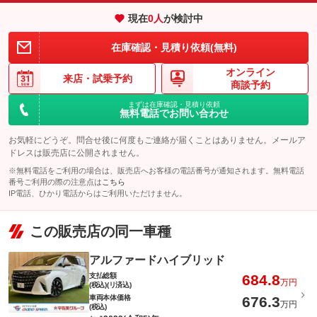
現在
0
人
が検討中
在庫確認・見積り依頼(無料)
オンライン
来店・
試乗予約
商談予約
まずは在庫確認・見積り依頼
無料電話でお問い合わせ
お気軽にどうぞ。問合せ後に何度もご連絡が届くことはありません。メールア
ドレスは販売店に公開されません。
※無料電話をご利用の場合は、販売店へお客様の電話番号が通知されます。無料電話
番号ご利用の際の注意点は
こちら
IP電話、ひかり電話からはご利用いただけません。
この販売店の同一車種
アルファードハイブリッド
支払総額
684.8
万円
(税込)(リ済込)
車両本体価格
676.3
万円
(税込)