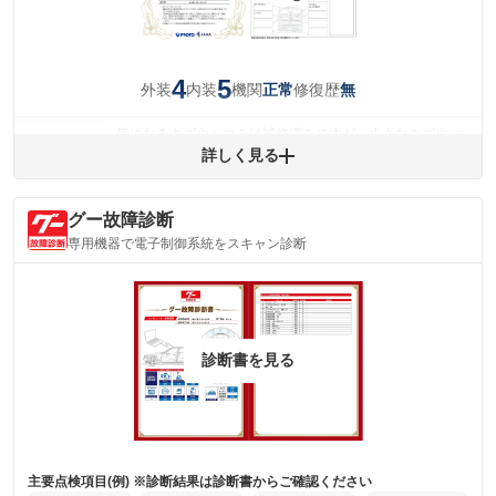
4
5
外装
内装
機関
修復歴
正常
無
気になるキズやヘコミは補修済みですが、小さなキズやヘ
外装
コミが残っています。
詳しく見る
(車両外装)
キズ・へこみについて問い合わせる
内装
グー故障診断
気になる汚れ等がない綺麗な室内を保っています。
(内装状態)
専用機器で電子制御系統をスキャン診断
主要機関に不具合はありません。
機関
詳細は鑑定書をご確認ください。
修復歴
※グー鑑定は保証サービスではございません。購入時は必ず現車をご確認
診断書を見る
下さい。
※実際にお渡しするコンディションチェックシートにつきましては、形式
および表示項目が異なる場合がございます。
※グー鑑定の評価はあくまでも記載している鑑定日の鑑定結果となりま
す。車両情報等の詳細は各販売店へお問い合わせ下さい。
主要点検項目(例) ※診断結果は診断書からご確認ください