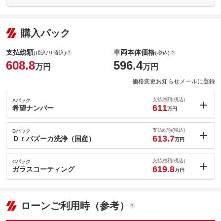
購入パック
支払総額
車両本体価格
(税込/リ済込)
(税込)
608.8
596.4
万円
万円
価格変更お知らせメールに登録
支払総額(税込)
Aパック
611
希望ナンバー
万円
内：オプシ
2.2
ョン価格
支払総額(税込)
Bパック
万円
613.7
(税込)
Ｄｒバズーカ洗浄（国産）
万円
車両本体価
596.4
万円
内：オプシ
格
4.9
ョン価格
支払総額(税込)
Cパック
万円
619.8
(税込)
ガラスコーティング
万円
車両本体価
596.4
万円
内：オプシ
格
11
ョン価格
万円
(税込)
パック内容
ローンご利用時（参考）
車両本体価
596.4
万円
新しいクルマのご納車と一緒にお好みの番号を選んでみてはいか
格