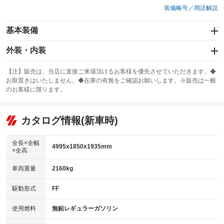
装備略号／用語解説
基本装備
エアバッグ：運転席/助手席/サイド
外装・内装
：装備あり
スライドドア：両面電動
カーナビ：メモリーナビ他
：装備あり
：装備あり
【注】販売は、当店に直接ご来場頂けるお客様を優先させていただきます。◆
お取置きはいたしません。◆在庫の有無をご確認お願いします。※販売は一般
サンルーフ
ABS
TV：フルセグ
：装備あり
：装備あり
：装備あり
のお客様に限ります。
エアコン
Wエアコン
オーディオ：ミュージックプレイヤー接続可
：装備あり
：装備あり
：装備あり
リフトアップ
パワーステアリング
カタログ情報(新車時)
ビジュアル
：装備なし
：装備あり
：装備なし
ダウンヒルアシストコントロール
アルミホイール：18インチ
：装備なし
：装備あり
全長×全幅
4995x1850x1935mm
×全高
パワーウィンドウ
盗難防止システム
革シート
ハーフレザーシート
：装備あり
：装備あり
：装備あり
：装備なし
車両重量
2160kg
アイドリングストップ
ドライブレコーダー
キーレス
LEDヘッドランプ
：装備あり
：装備あり
：装備あり
：装備あり
USB入力端子
Bluetooth接続
駆動形式
FF
HID(キセノンライト)
ポータブルナビ
：装備あり
：装備あり
：装備なし
：装備なし
100V電源
クリーンディーゼル
バックカメラ
ETC2.0
使用燃料
無鉛レギュラーガソリン
：装備あり
：装備なし
：装備あり
：装備あり
センターデフロック