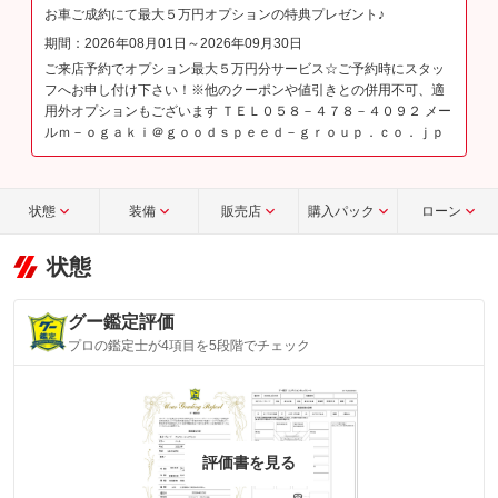
お車ご成約にて最大５万円オプションの特典プレゼント♪
期間：2026年08月01日～2026年09月30日
ご来店予約でオプション最大５万円分サービス☆ご予約時にスタッ
フへお申し付け下さい！※他のクーポンや値引きとの併用不可、適
用外オプションもございます ＴＥＬ０５８－４７８－４０９２ メー
ルｍ－ｏｇａｋｉ＠ｇｏｏｄｓｐｅｅｄ－ｇｒｏｕｐ．ｃｏ．ｊｐ
状態
装備
販売店
購入パック
ローン
状態
グー鑑定評価
プロの鑑定士が4項目を5段階でチェック
評価書を見る