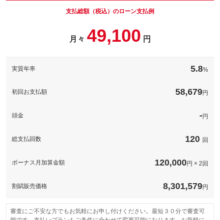
がでしょうか！記念日や誕生日などお好みの番号を選ぶことで大
切な愛車がより一層大切な１台になりますね！
支払総額（税込）のローン支払例
パック内容
※都道府県によって抽選となる番号が異なります。また当選まで
カビだらけになっているのを直接エアコン内部にアクセスし、薬
49,100
お時間のかかる場合や通常ナンバーに比べナンバー交付されるま
備考
剤を直接噴射し汚れを浮かした上で汚れと薬剤をきれいに洗い流
で日数がかかりますのでご了承くださいませ。
月々
円
します。さらにエアコンダクト内をマイクロミストの除菌消臭液
パック内容
できれいにします。
弊社職人によるボディ磨きと、耐久性にすぎれた最新のガラスの
エボパレーター洗浄
被膜をボディー全体に塗布する最新コーティング。ボディーの色
このパックの見積もり依頼（無料）
5.8
防カビコーティング
実質年率
%
あせや軽度のキズが付きにくく安心して愛車を末永くきれいな状
消臭
態をサポートしてくれます。
ルームクリーニング
備考
カビだらけになっているのを直接エアコン内部にアクセスし、薬
58,679
初回お支払額
ボディー磨き
円
剤を直接噴射し汚れを浮かした上で汚れと薬剤をきれいに洗い流
鉄粉除去
します。さらにエアコンダクト内をマイクロミストの除菌消臭液
ガラスコーティング
できれいにします。
備考
上質なボディーの輝きを復活させガラスの粒子を付着させる事で
-
頭金
円
ボディーを維持します。高い技術と確かな実績でお客様の愛車を
ミクロレベルで美しく仕上げます。
120
このパックの見積もり依頼（無料）
総支払回数
回
このパックの見積もり依頼（無料）
120,000
ボーナス月加算金額
円 × 2回
8,301,579
割賦販売価格
円
審査にご不安な方でもお気軽にお申し付けください。最短３０分で審査可