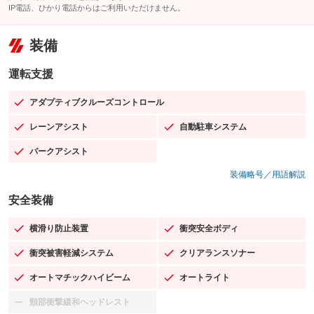
IP電話、ひかり電話からはご利用いただけません。
装備
運転支援
アダプティブクルーズコントロール
：装備あり
レーンアシスト
自動駐車システム
：装備あり
：装備あり
パークアシスト
：装備あり
装備略号／用語解説
安全装備
横滑り防止装置
衝突安全ボディ
：装備あり
：装備あり
衝突被害軽減システム
クリアランスソナー
：装備あり
：装備あり
オートマチックハイビーム
オートライト
：装備あり
：装備あり
頸部衝撃緩和ヘッドレスト
：装備なし