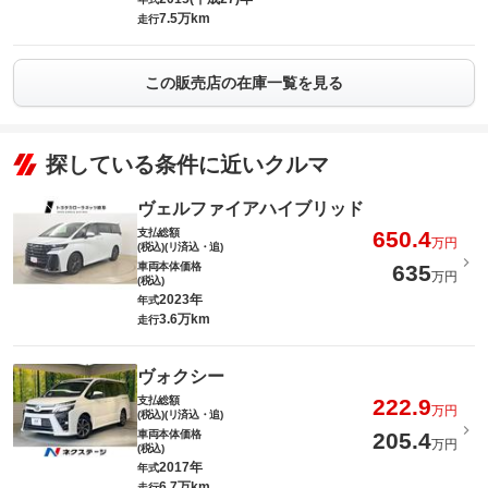
7.5万km
走行
この販売店の在庫一覧を見る
探している条件に近いクルマ
ヴェルファイアハイブリッド
支払総額
650.4
万円
(税込)(リ済込・追)
車両本体価格
635
万円
(税込)
2023年
年式
3.6万km
走行
ヴォクシー
支払総額
222.9
万円
(税込)(リ済込・追)
車両本体価格
205.4
万円
(税込)
2017年
年式
6.7万km
走行