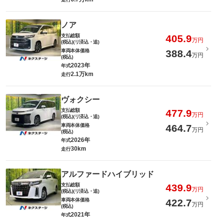
ノア
支払総額
405.9
万円
(税込)(リ済込・追)
車両本体価格
388.4
万円
(税込)
2023年
年式
2.1万km
走行
ヴォクシー
支払総額
477.9
万円
(税込)(リ済込・追)
車両本体価格
464.7
万円
(税込)
2026年
年式
30km
走行
アルファードハイブリッド
支払総額
439.9
万円
(税込)(リ済込・追)
車両本体価格
422.7
万円
(税込)
2021年
年式