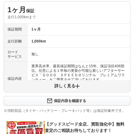
1ヶ月
保証
走行1,000kmまで
保証期間
1ヶ月
走行距離
1,000km
ロード
無し
サービス
業界高水準、最長保証期間はなんと15年。保証項目406部
位。任意による１年毎の更新が可能な新しいアフターサー
ビス「ＧＯＯＤ ＳＰＥＥＤオリジナル プレミアムワラ
保証内容
ンティー」をご用意させて頂いております。
詳しく見る
保証内容について問い合わせる
保証内容を確認する
保証項目
-
※消耗部品（タイヤ・バッテリー・ブレーキパッド等）は保証対象外です。
修理回数
-
【グッドスピード全店、買取強化中】無料
上限金額
-
査定のご相談お待ちしております！