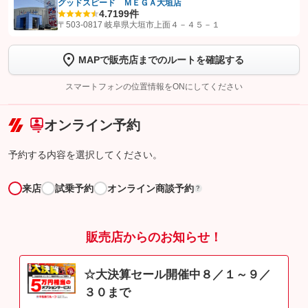
グッドスピード ＭＥＧＡ大垣店
4.7
199件
【STEP1】
認証画面でグーネットを友だち追加してから「許可する」ボタンを押
〒503-0817 岐阜県大垣市上面４－４５－１
します
MAPで販売店までのルートを確認する
【STEP2】
トーク画面で
ボタンをタップして問い合わせを
完了してください。
スマートフォンの位置情報をONにしてください
こちら
オンライン予約
予約する内容を選択してください。
来店
試乗予約
オンライン商談予約
?
販売店からのお知らせ！
☆大決算セール開催中８／１～９／
３０まで