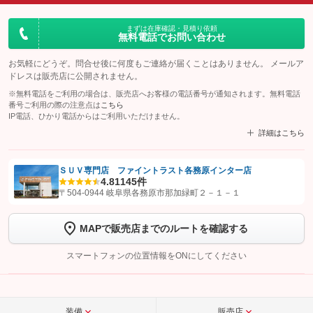
まずは在庫確認・見積り依頼
無料電話でお問い合わせ
お気軽にどうぞ。問合せ後に何度もご連絡が届くことはありません。 メールア
ドレスは販売店に公開されません。
※無料電話をご利用の場合は、販売店へお客様の電話番号が通知されます。無料電話
番号ご利用の際の注意点は
こちら
IP電話、ひかり電話からはご利用いただけません。
詳細はこちら
ＳＵＶ専門店 ファイントラスト各務原インター店
4.8
1145件
【STEP1】
認証画面でグーネットを友だち追加してから「許可する」ボタンを押
〒504-0944 岐阜県各務原市那加緑町２－１－１
します
MAPで販売店までのルートを確認する
【STEP2】
トーク画面で
ボタンをタップして問い合わせを
完了してください。
スマートフォンの位置情報をONにしてください
こちら
装備
販売店