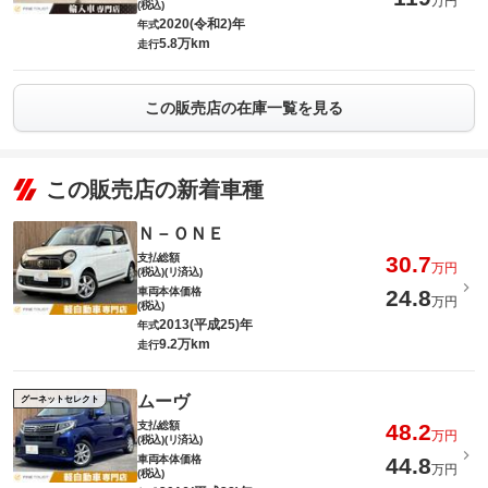
万円
(税込)
2020(令和2)年
年式
5.8万km
走行
この販売店の在庫一覧を見る
この販売店の新着車種
Ｎ－ＯＮＥ
支払総額
30.7
万円
(税込)(リ済込)
車両本体価格
24.8
万円
(税込)
2013(平成25)年
年式
9.2万km
走行
ムーヴ
グーネットセレクト
支払総額
48.2
万円
(税込)(リ済込)
車両本体価格
44.8
万円
(税込)