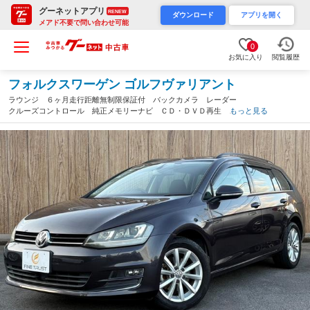
グーネットアプリ
RENEW
ダウンロード
アプリを開く
メアド不要で問い合わせ可能
0
お気に入り
閲覧履歴
フォルクスワーゲン ゴルフヴァリアント
ラウンジ ６ヶ月走行距離無制限保証付 バックカメラ レーダー
クルーズコントロール 純正メモリーナビ ＣＤ・ＤＶＤ再生 禁
もっと見る
煙車 ＥＴＣ２．０ 衝突軽減ブレーキ 地デジテレビ Ｂｌｕｅ
ｔｏｏｔｈ ＨＩＤヘッドライト（岐阜県）