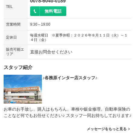
0078-6040-0189
TEL
無料電話
営業時間
9:30～19:00
毎週水曜日 ※夏季休暇：２０２６年８月１１日（火）～１
定休日
４日（金）
販売可能エ
直接お問合せください
リア
スタッフ紹介
♪各務原インター店スタッフ♪
お車のお手放し、購入はもちろん、車検や鈑金修理、自動車保険の
ことなど何でもお任せください♪ スタッフ一同お待ちしております♪
メッセージをもっと見る