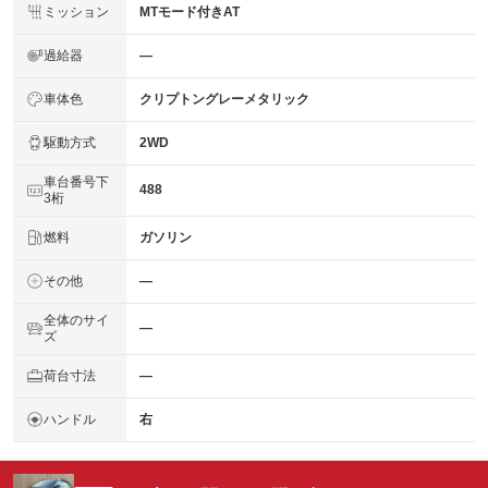
ミッション
MTモード付きAT
過給器
―
車体色
クリプトングレーメタリック
駆動方式
2WD
車台番号下
488
3桁
燃料
ガソリン
その他
―
全体のサイ
―
ズ
荷台寸法
―
ハンドル
右