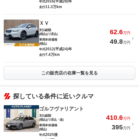
2016(平成28)年
年式
11.3万km
走行
ＸＶ
支払総額
62.6
万円
(税込)(リ済込)
車両本体価格
49.8
万円
(税込)
2012(平成24)年
年式
7.4万km
走行
この販売店の在庫一覧を見る
探している条件に近いクルマ
ゴルフヴァリアント
支払総額
410.6
万円
(税込)(リ済込・追)
車両本体価格
395
万円
(税込)
2025後
年式