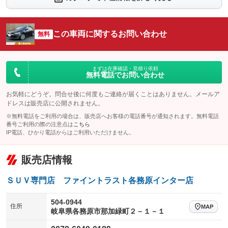
：装備なし
：装備なし
シートエアコン
全周囲カメラ
：装備なし
：装備なし
この車両に関するお問い合わせ
サイドカメラ
無料
ルーフレール
：装備なし
：装備あり
エアサスペンション
ヘッドライトウォッシャー
：装備なし
：装備なし
装備略号／用語解説
まずは在庫確認・見積り依頼
無料電話でお問い合わせ
お気軽にどうぞ。問合せ後に何度もご連絡が届くことはありません。メールア
ドレスは販売店に公開されません。
※無料電話をご利用の場合は、販売店へお客様の電話番号が通知されます。無料電話
番号ご利用の際の注意点は
こちら
IP電話、ひかり電話からはご利用いただけません。
販売店情報
ＳＵＶ専門店 ファイントラスト各務原インター店
504-0944
住所
MAP
岐阜県各務原市那加緑町２－１－１