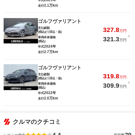
2025年
年式
2.1万km
走行
ゴルフヴァリアント
支払総額
327.8
万円
(税込)(リ済込・追)
車両本体価格
321.3
万円
(税込)
2024年
年式
2.7万km
走行
ゴルフヴァリアント
支払総額
319.8
万円
(税込)(リ済込・追)
車両本体価格
309.9
万円
(税込)
2022年
年式
2.0万km
走行
クルマのクチコミ