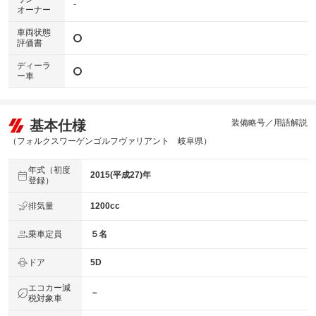
-
オーナー
車両状態
評価書
ディーラ
ー車
基本仕様
装備略号／用語解説
（フォルクスワーゲンゴルフヴァリアント 岐阜県）
年式（初度
2015(平成27)年
登録）
排気量
1200cc
乗車定員
５名
ドア
5D
エコカー減
－
税対象車