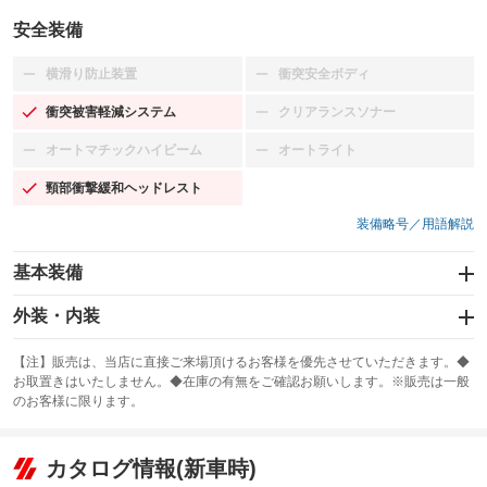
安全装備
横滑り防止装置
衝突安全ボディ
：装備なし
：装備なし
衝突被害軽減システム
クリアランスソナー
：装備あり
：装備なし
オートマチックハイビーム
オートライト
：装備なし
：装備なし
頸部衝撃緩和ヘッドレスト
：装備あり
装備略号／用語解説
基本装備
エアバッグ：運転席/助手席/サイド
外装・内装
：装備あり
スライドドア
カーナビ：メモリーナビ他
：装備なし
：装備あり
【注】販売は、当店に直接ご来場頂けるお客様を優先させていただきます。◆
お取置きはいたしません。◆在庫の有無をご確認お願いします。※販売は一般
サンルーフ
ABS
TV：ワンセグ
：装備なし
：装備あり
：装備あり
のお客様に限ります。
エアコン
Wエアコン
オーディオ：CDまたはCDチェンジャー／ミュージックプレイヤー接続
：装備あり
：装備なし
：装備あり
可
リフトアップ
パワーステアリング
カタログ情報(新車時)
：装備なし
：装備あり
ビジュアル：-／DVD再生
：装備あり