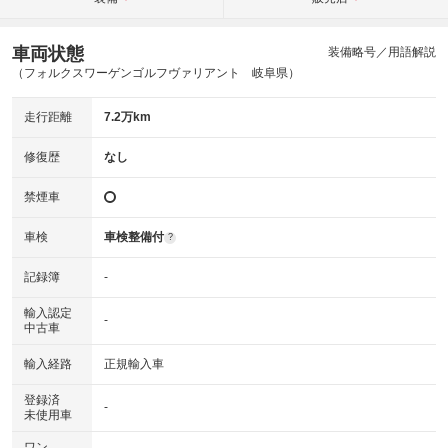
車両状態
装備略号／用語解説
（フォルクスワーゲンゴルフヴァリアント 岐阜県）
走行距離
7.2万km
修復歴
なし
禁煙車
車検
車検整備付
?
記録簿
-
輸入認定
-
中古車
輸入経路
正規輸入車
登録済
-
未使用車
ワン