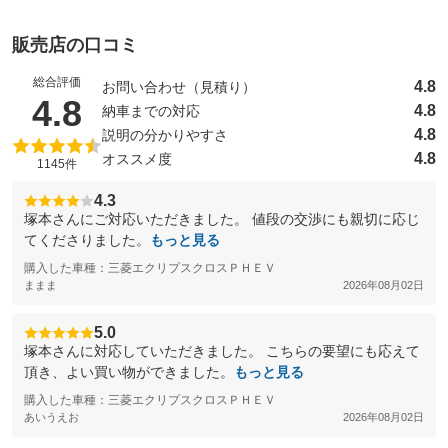
販売店の口コミ
総合評価
4.8
お問い合わせ（見積り）
（5点満点中）
4.8
4.8
納車までの対応
4.8
説明の分かりやすさ
4.8
オススメ度
1145件
4.3
塚本さんにご対応いただきました。 値段の交渉にも親切に応じ
てくださりました。
もっと見る
購入した車種：三菱エクリプスクロスＰＨＥＶ
ままま
2026年08月02日
5.0
塚本さんに対応していただきました。 こちらの要望にも応えて
頂き、よい買い物ができました。
もっと見る
購入した車種：三菱エクリプスクロスＰＨＥＶ
あいうえお
2026年08月02日