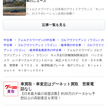
車のニュース
フォルクスワーゲンと日本発のアウトドアブランド「モンベ
ル」のコラボレーション企画が始動！
記事一覧を見る
中古車
フォルクスワーゲンの中古車
ゴルフヴァリアント（ワゴン）の
中古車
ゴルフヴァリアント（ワゴン）・岐阜県の中古車
ゴルフヴァリ
アント（ワゴン）・岐阜県各務原市の中古車
フォルクスワーゲン ゴルフ
ヴァリアント（ワゴン） ラウンジ ６ヶ月走行距離無制限保証付 バックカ
メラ レーダークルーズコントロール 純正メモリーナビ ＣＤ・ＤＶＤ再
生 禁煙車 ＥＴＣ２．０ 衝突軽減ブレーキ 地デジテレビ Ｂｌｕｅｔ
ｏｏｔｈ ＨＩＤヘッドライト
車買取・車査定はグーネット買取 営業電
話なし
【日本最大級の加盟店数】約30万のデータから予
想以上の高額査定を実現！