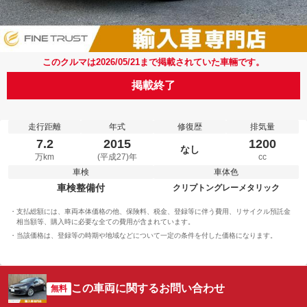
このクルマは2026/05/21まで掲載されていた車輛です。
掲載終了
走行距離
年式
修復歴
排気量
7.2
2015
1200
なし
万km
(平成27)年
cc
車検
車体色
車検整備付
クリプトングレーメタリック
支払総額には、車両本体価格の他、保険料、税金、登録等に伴う費用、リサイクル預託金
相当額等、購入時に必要な全ての費用が含まれています。
当該価格は、登録等の時期や地域などについて一定の条件を付した価格になります。
この車両に関するお問い合わせ
無料