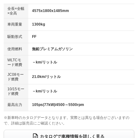
ダウンヒルアシストコントロール
：装備なし
アルミホイール：16インチ
全長×全幅
：装備あり
4575x1800x1485mm
×全高
パワーウィンドウ
盗難防止システム
：装備あり
：装備なし
革シート
ハーフレザーシート
：装備なし
：装備なし
車両重量
1300kg
アイドリングストップ
ドライブレコーダー
：装備あり
：装備なし
キーレス
LEDヘッドランプ
：装備あり
：装備なし
USB入力端子
Bluetooth接続
駆動形式
FF
：装備なし
：装備あり
HID(キセノンライト)
ポータブルナビ
：装備あり
：装備なし
100V電源
クリーンディーゼル
使用燃料
無鉛プレミアムガソリン
：装備なし
：装備なし
バックカメラ
ETC2.0
：装備あり
：装備あり
センターデフロック
：装備なし
WLTCモ
エアロ
スマートキー
－km/リットル
：装備なし
：装備なし
ード燃費
レンタカーアップ
展示・試乗車
：装備なし
：装備なし
ローダウン
ランフラットタイヤ
：装備なし
：装備なし
JC08モー
21.0km/リットル
ド燃費
電動格納ミラー
：装備あり
パワーシート
3列シート
：装備なし
：装備なし
10/15モー
装備略号／用語解説
－km/リットル
ド燃費
ベンチシート
フルフラットシート
：装備なし
：装備なし
チップアップシート
オットマン
最高出力
105ps(77kW)/4500～5500rpm
：装備なし
：装備なし
電動格納サードシート
シートヒーター
：装備なし
：装備なし
※新車時のカタログデータとなります。実際とは異なる場合がございますの
で、詳細は販売店にご確認ください。
ウォークスルー
後席モニター
：装備なし
：装備なし
カタログで車種情報を詳しく見る
電動リアゲート
フロントカメラ