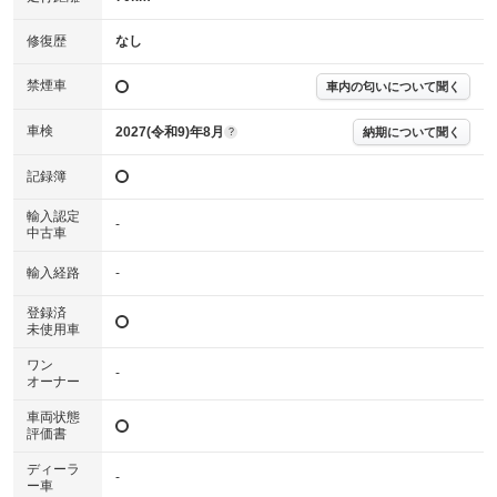
修復歴
なし
※購入時は必ず現車をご確認下さい。
※整備記録簿はあくまでも記載している整備日の結果となります。車両情報等の
詳細は各販売店へお問い合わせ下さい。
禁煙車
車内の匂いについて聞く
車検
2027(令和9)年8月
納期について聞く
?
記録簿
輸入認定
-
中古車
輸入経路
-
登録済
未使用車
ワン
-
オーナー
車両状態
評価書
ディーラ
-
ー車