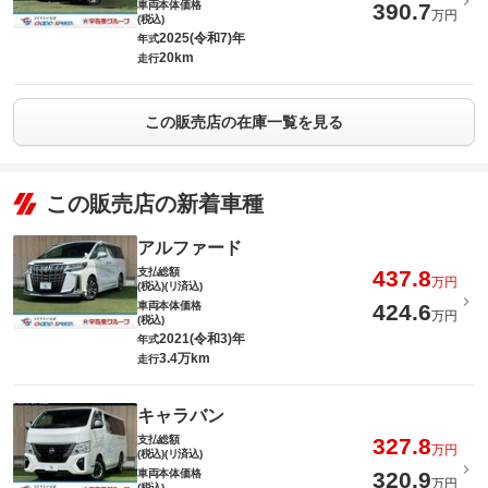
車両本体価格
390.7
万円
(税込)
2025(令和7)年
年式
20km
走行
この販売店の在庫一覧を見る
この販売店の新着車種
アルファード
支払総額
437.8
万円
(税込)(リ済込)
車両本体価格
424.6
万円
(税込)
2021(令和3)年
年式
3.4万km
走行
キャラバン
支払総額
327.8
万円
(税込)(リ済込)
車両本体価格
320.9
万円
(税込)