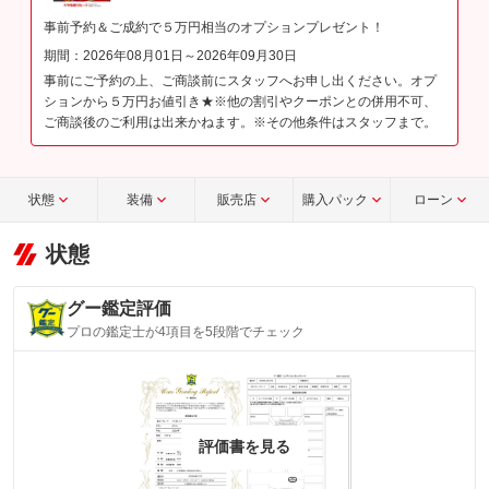
事前予約＆ご成約で５万円相当のオプションプレゼント！
期間：2026年08月01日～2026年09月30日
事前にご予約の上、ご商談前にスタッフへお申し出ください。オプ
ションから５万円お値引き★※他の割引やクーポンとの併用不可、
ご商談後のご利用は出来かねます。※その他条件はスタッフまで。
状態
装備
販売店
購入パック
ローン
状態
グー鑑定評価
プロの鑑定士が4項目を5段階でチェック
評価書を見る