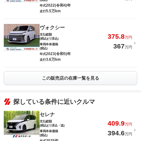
2022(令和4)年
年式
5.5万km
走行
ヴォクシー
支払総額
375.8
万円
(税込)(リ済込)
車両本体価格
367
万円
(税込)
2023(令和5)年
年式
3.6万km
走行
この販売店の在庫一覧を見る
探している条件に近いクルマ
セレナ
支払総額
409.9
万円
(税込)(リ済込・追)
車両本体価格
394.6
万円
(税込)
2025年
年式