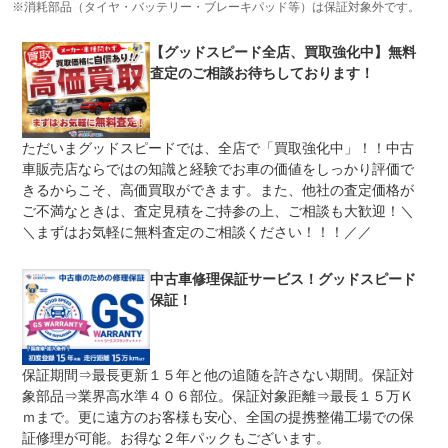
※消耗部品（タイヤ・バッテリー・ブレーキパッド等）は保証対象外です。
修理回数
-
【グッドスピード全店、買取強化中】無料
上限金額
-
査定のご相談お待ちしております！
免責金
無し
保証修理
-
ただいまグッドスピードでは、全店で「買取強化中」！！中古
受付先
車販売店ならではの知識と経験でお車の価値をしっかり評価で
整備付 法定12ヶ月または法定24ヶ月点検整備付
きるからこそ、高価買取ができます。また、他社の査定価格が
法定整備
※車検なし・車検整備付の場合は法定24ヶ月点検整備付
ご不満なときは、査定見積をご持参の上、ご相談も大歓迎！＼
※商用車は6ヶ月または12ヶ月点検整備付
＼まずはお気軽に無料査定のご相談ください！！！／／
安心の指定工場完備。陸運支局に代わって車検（検査）を
法定整備
行うことができる工場です。そのため陸運局と同じ検査ラ
について
インを自社の工場に持っています。国家資格整備士常駐、
中古車修理保証サービス！グッドスピード
積載車もございます。
保証！
保証期間⇒最長更新１５年と他の追随を許さない期間。保証対
象部品⇒業界高水準４０６部位。保証対象距離⇒最長１５万Ｋ
ｍまで。更に遠方のお客様も安心、全国の提携整備工場での保
証修理が可能。お得な２年パックもございます。