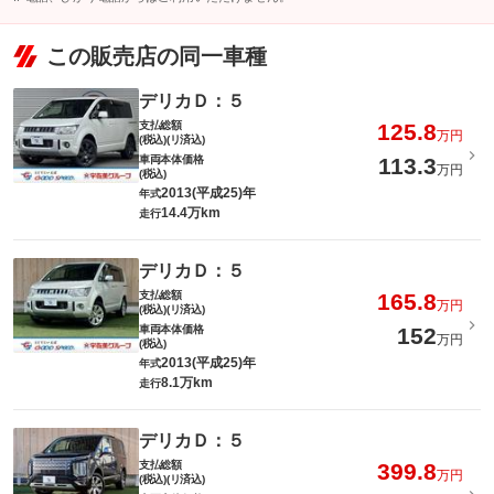
この販売店の同一車種
デリカＤ：５
支払総額
125.8
万円
(税込)(リ済込)
車両本体価格
113.3
万円
(税込)
2013(平成25)年
年式
14.4万km
走行
デリカＤ：５
支払総額
165.8
万円
(税込)(リ済込)
車両本体価格
152
万円
(税込)
2013(平成25)年
年式
8.1万km
走行
デリカＤ：５
支払総額
399.8
万円
(税込)(リ済込)