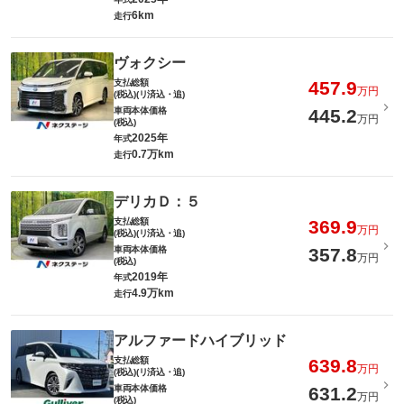
6km
走行
ヴォクシー
支払総額
457.9
万円
(税込)(リ済込・追)
車両本体価格
445.2
万円
(税込)
2025年
年式
0.7万km
走行
デリカＤ：５
支払総額
369.9
万円
(税込)(リ済込・追)
車両本体価格
357.8
万円
(税込)
2019年
年式
4.9万km
走行
アルファードハイブリッド
支払総額
639.8
万円
(税込)(リ済込・追)
車両本体価格
631.2
万円
(税込)