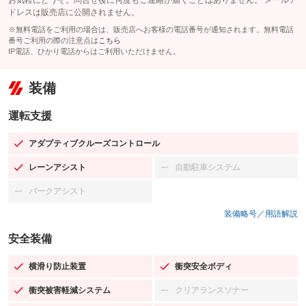
お気軽にどうぞ。問合せ後に何度もご連絡が届くことはありません。 メールア
ドレスは販売店に公開されません。
※無料電話をご利用の場合は、販売店へお客様の電話番号が通知されます。無料電話
番号ご利用の際の注意点は
こちら
IP電話、ひかり電話からはご利用いただけません。
装備
運転支援
アダプティブクルーズコントロール
：装備あり
レーンアシスト
自動駐車システム
：装備あり
：装備なし
パークアシスト
：装備なし
装備略号／用語解説
安全装備
横滑り防止装置
衝突安全ボディ
：装備あり
：装備あり
衝突被害軽減システム
クリアランスソナー
：装備あり
：装備なし