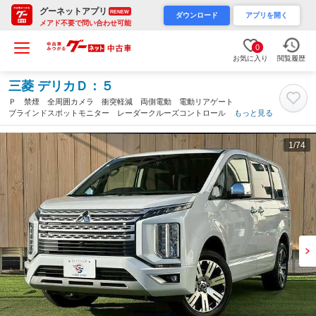
グーネットアプリ
RENEW
ダウンロード
アプリを開く
メアド不要で問い合わせ可能
0
お気に入り
閲覧履歴
三菱 デリカＤ：５
Ｐ 禁煙 全周囲カメラ 衝突軽減 両側電動 電動リアゲート
ブラインドスポットモニター レーダークルーズコントロール Ａ
もっと見る
Ｃ１００Ｖ パワーシート スマートキー プッシュスタート シ
ートヒーター ８人乗り（三重県）
1
/74