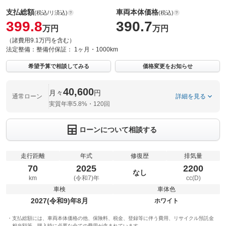
支払総額
車両本体価格
(税込/リ済込)
(税込)
399.8
390.7
万円
万円
（諸費用9.1万円を含む）
法定整備：
整備付
保証：
1ヶ月・1000km
希望予算で相談してみる
価格変更をお知らせ
40,600
月々
円
通常ローン
詳細を見る
実質年率5.8%・120回
ローンについて相談する
走行距離
年式
修復歴
排気量
70
2025
2200
なし
km
(令和7)年
cc(D)
車検
車体色
2027(令和9)年8月
ホワイト
支払総額には、車両本体価格の他、保険料、税金、登録等に伴う費用、リサイクル預託金
相当額等、購入時に必要な全ての費用が含まれています。