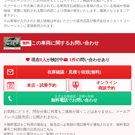
コーポレーション）にお問合せもしくはサイトにてご確認をお願いします。
※グーネット中古車に表示されている車両支払総額はお客様の住んでいる地域や登録
地域、実際に契約される際の内容により増減が発生いたします。概算となりますご了
承下さい。
※お客様が入力された個人情報は申込いただいた販売店及び株式会社オリエントコー
ポレーションに直接提供されます。
この車両に関するお問い合わせ
無料
現在
0
人
が検討中
1件
の問い合わせあり
在庫確認・見積り依頼(無料)
オンライン
来店・
試乗予約
商談予約
まずは在庫確認・見積り依頼
無料電話でお問い合わせ
お気軽にどうぞ。問合せ後に何度もご連絡が届くことはありません。メールア
ドレスは販売店に公開されません。
※無料電話をご利用の場合は、販売店へお客様の電話番号が通知されます。無料電話
番号ご利用の際の注意点は
こちら
IP電話、ひかり電話からはご利用いただけません。