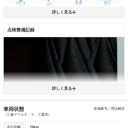
エンジン
トランス
パワー
HV/PHV/EV
詳しく見る
ミッション
ステアリング
点検整備記録
ABS
エアーバッグ
先進安全装備
その他
※異常がある場合は主要点検項目が赤色になり、異常と表記されます。
※車に装備されていない項目は「-」と表記されます
※グー故障診断は保証サービスではございません。購入時は必ず現車をご
確認下さい。
※実際にお渡しする故障診断書につきましては、形式および表示項目が異
なる場合がございます。
※グー故障診断書はあくまでも実施時点での診断結果となります。将来に
わたり車両状態を担保するものではありませんので、車両情報等の詳細は
各販売店へお問い合わせ下さい。
詳しく見る
車両状態
装備略号／用語解説
拡大
1
/
2
（三菱デリカＤ：５ 三重県）
走行距離
70km