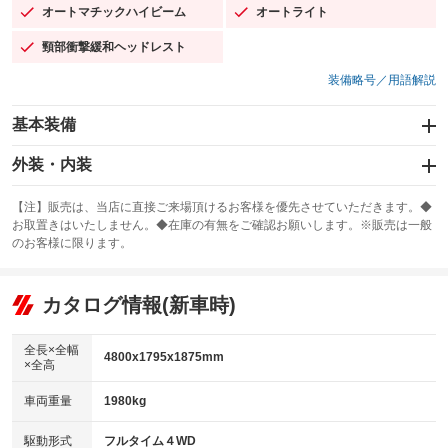
オートマチックハイビーム
オートライト
：装備あり
：装備あり
頸部衝撃緩和ヘッドレスト
：装備あり
装備略号／用語解説
基本装備
エアバッグ：運転席/助手席/サイド
外装・内装
：装備あり
スライドドア：両面電動
カーナビ
：装備あり
：装備なし
【注】販売は、当店に直接ご来場頂けるお客様を優先させていただきます。◆
お取置きはいたしません。◆在庫の有無をご確認お願いします。※販売は一般
サンルーフ
ABS
TV
：装備なし
：装備あり
：装備なし
のお客様に限ります。
エアコン
Wエアコン
オーディオ
：装備あり
：装備あり
：装備なし
リフトアップ
パワーステアリング
カタログ情報(新車時)
ビジュアル
：装備なし
：装備あり
：装備なし
ダウンヒルアシストコントロール
アルミホイール：18インチ
：装備なし
：装備あり
全長×全幅
4800x1795x1875mm
×全高
パワーウィンドウ
盗難防止システム
革シート
ハーフレザーシート
：装備あり
：装備あり
：装備なし
：装備なし
車両重量
1980kg
アイドリングストップ
ドライブレコーダー
キーレス
LEDヘッドランプ
：装備あり
：装備なし
：装備あり
：装備あり
USB入力端子
Bluetooth接続
駆動形式
フルタイム４WD
HID(キセノンライト)
ポータブルナビ
：装備なし
：装備なし