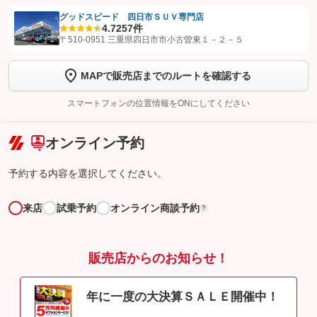
グッドスピード 四日市ＳＵＶ専門店
4.7
257件
【STEP1】
認証画面でグーネットを友だち追加してから「許可する」ボタンを押
〒510-0951 三重県四日市市小古曽東１－２－５
します
MAPで販売店までのルートを確認する
【STEP2】
トーク画面で
ボタンをタップして問い合わせを
完了してください。
スマートフォンの位置情報をONにしてください
こちら
オンライン予約
予約する内容を選択してください。
来店
試乗予約
オンライン商談予約
?
販売店からのお知らせ！
年に一度の大決算ＳＡＬＥ開催中！