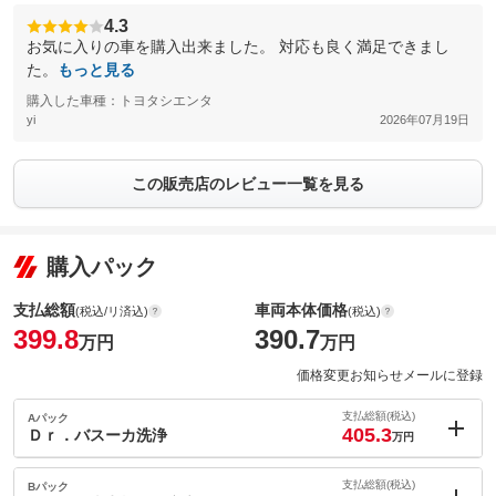
4.3
お気に入りの車を購入出来ました。 対応も良く満足できまし
た。
もっと見る
購入した車種：トヨタシエンタ
yi
2026年07月19日
この販売店のレビュー一覧を見る
購入パック
支払総額
車両本体価格
(税込/リ済込)
(税込)
399.8
390.7
万円
万円
価格変更お知らせメールに登録
支払総額(税込)
Aパック
405.3
Ｄｒ．バスーカ洗浄
万円
内：オプシ
5.5
ョン価格
支払総額(税込)
Bパック
万円