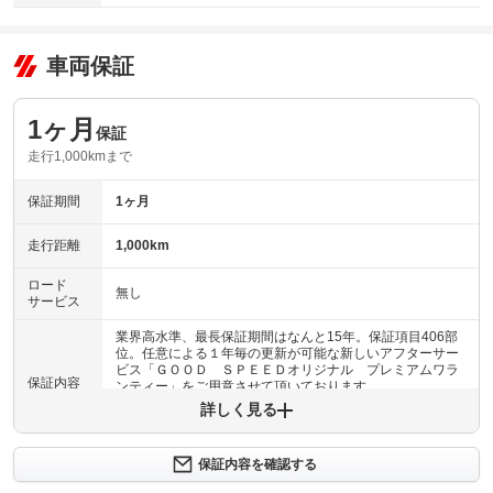
車両保証
1ヶ月
保証
走行1,000kmまで
保証期間
1ヶ月
走行距離
1,000km
ロード
無し
サービス
業界高水準、最長保証期間はなんと15年。保証項目406部
位。任意による１年毎の更新が可能な新しいアフターサー
ビス「ＧＯＯＤ ＳＰＥＥＤオリジナル プレミアムワラ
保証内容
ンティー」をご用意させて頂いております。
詳しく見る
保証内容について問い合わせる
保証内容を確認する
保証項目
-