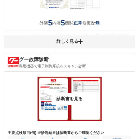
5
5
外装
内装
機関
修復歴
正常
無
気になるようなキズやへこみがあった場合は綺麗に補修済
みですが、 小さなキズやヘコミが残っている場合もありま
詳しく見る
外装
す。
(車両外装)
キズ・へこみについて問い合わせる
グー故障診断
内装
気になる汚れ等がない綺麗な室内を保っています。
専用機器で電子制御系統をスキャン診断
(内装状態)
主要機関に不具合はありません。
機関
詳細は鑑定書をご確認ください。
修復歴
診断書を見る
※グー鑑定は保証サービスではございません。購入時は必ず現車をご確認
下さい。
※実際にお渡しするコンディションチェックシートにつきましては、形式
および表示項目が異なる場合がございます。
※グー鑑定の評価はあくまでも記載している鑑定日の鑑定結果となりま
す。車両情報等の詳細は各販売店へお問い合わせ下さい。
主要点検項目(例) ※診断結果は診断書からご確認ください