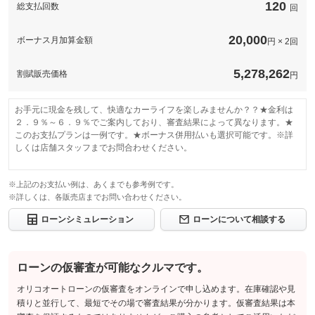
120
総支払回数
回
20,000
ボーナス月加算金額
円 × 2回
5,278,262
割賦販売価格
円
お手元に現金を残して、快適なカーライフを楽しみませんか？？★金利は
２．９％～６．９％でご案内しており、審査結果によって異なります。★
このお支払プランは一例です。★ボーナス併用払いも選択可能です。※詳
しくは店舗スタッフまでお問合わせください。
※上記のお支払い例は、あくまでも参考例です。
※詳しくは、各販売店までお問い合わせください。
ローンシミュレーション
ローンについて相談する
ローンの仮審査が可能なクルマです。
オリコオートローンの仮審査をオンラインで申し込めます。在庫確認や見
積りと並行して、最短でその場で審査結果が分かります。仮審査結果は本