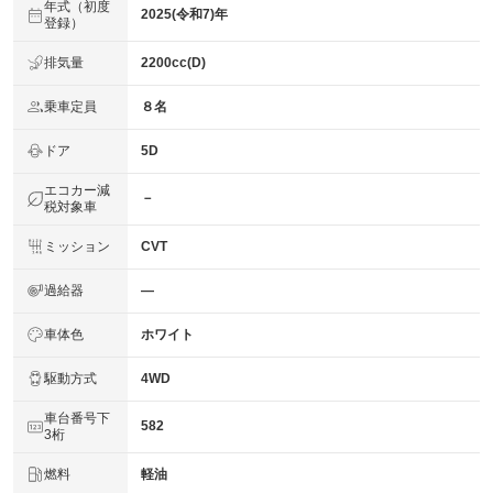
年式（初度
2025(令和7)年
登録）
排気量
2200cc(D)
乗車定員
８名
ドア
5D
エコカー減
－
税対象車
ミッション
CVT
過給器
―
車体色
ホワイト
駆動方式
4WD
車台番号下
582
3桁
燃料
軽油