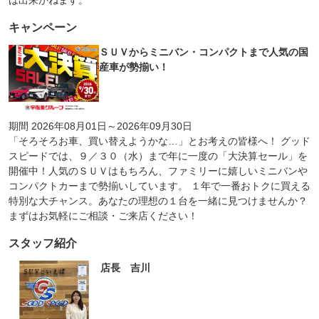
は出来かねます。
キャンペーン
ＳＵＶからミニバン・コンパクトまで人気の国
産車が勢揃い！
期間 2026年08月01日～2026年09月30日
「そろそろお車、買い替えようかな…」とお考えの皆様へ！ グッド
スピードでは、９／３０（水）まで年に一度の「大決算セール」を
開催中！人気のＳＵＶはもちろん、ファミリーに嬉しいミニバンや
コンパクトカーまで勢揃いしています。 １年で一番おトクに買える
特別な大チャンス。あなたの理想の１台を一緒に見つけませんか？
まずはお気軽にご相談・ご来店ください！
スタッフ紹介
店長 吉川