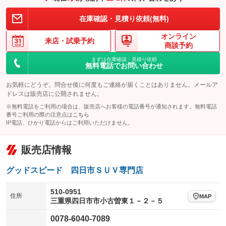
装備略号／用語解説
在庫確認・見積り依頼(無料)
オンライン
来店・
試乗予約
商談予約
まずは在庫確認・見積り依頼
無料電話でお問い合わせ
お気軽にどうぞ。問合せ後に何度もご連絡が届くことはありません。メールア
ドレスは販売店に公開されません。
※無料電話をご利用の場合は、販売店へお客様の電話番号が通知されます。無料電話
番号ご利用の際の注意点は
こちら
IP電話、ひかり電話からはご利用いただけません。
販売店情報
グッドスピード 四日市ＳＵＶ専門店
510-0951
住所
MAP
三重県四日市市小古曽東１－２－５
0078-6040-7089