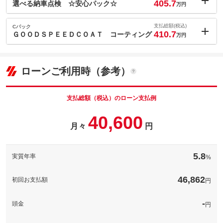
405.7
(税込)
選べる納車点検 ☆安心パック☆
万円
車両本体価
390.7
万円
内：オプシ
格
5.9
ョン価格
支払総額(税込)
Cパック
万円
410.7
(税込)
ＧＯＯＤＳＰＥＥＤＣＯＡＴ コーティング
万円
車両本体価
390.7
万円
内：オプシ
格
10.9
ョン価格
万円
(税込)
ローンご利用時（参考）
パック内容
車両本体価
390.7
万円
カビだらけになっているのを直接エアコン内部にアクセスし、薬
格
剤を直接噴射し汚れを浮かした上で汚れと薬剤をきれいに洗い流
パック内容
します。さらにエアコンダクト内をマイクロミストの除菌消臭液
支払総額（税込）のローン支払例
できれいにします。
納車時の整備パックとなります！御納車前にぜひ消耗品の交換を
40,600
カビだらけになっているのを直接エアコン内部にアクセスし、薬
おすすめいたします！
剤を直接噴射し汚れを浮かした上で汚れと薬剤をきれいに洗い流
月々
円
パック内容
備考
します。さらにエアコンダクト内をマイクロミストの除菌消臭液
納車時の整備パックとなります！御納車前にぜひ消耗品の交換を
できれいにします。
備考
おすすめいたします！
ボディーの下地処理で浅い傷を処理して綺麗な塗装面にした後に
「無機」×「有機」材料を使った、割れにくく柔軟性があり高い撥
5.8
実質年率
%
水力のある次世代のハイブリッドコーティングです。
このパックの見積もり依頼（無料）
このパックの見積もり依頼（無料）
ボディーの下地処理で浅い傷を処理して綺麗な塗装面にした後に
46,862
「無機」×「有機」材料を使った、割れにくく柔軟性があり高い撥
初回お支払額
円
備考
水力のある次世代のハイブリッドコーティングです。
-
頭金
円
このパックの見積もり依頼（無料）