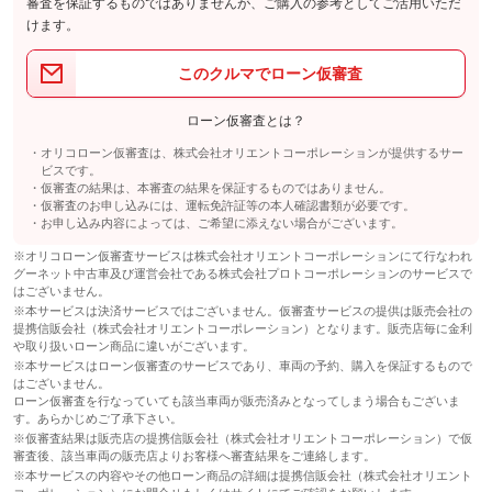
審査を保証するものではありませんが、ご購入の参考としてご活用いただ
けます。
このクルマでローン仮審査
ローン仮審査とは？
オリコローン仮審査は、株式会社オリエントコーポレーションが提供するサー
ビスです。
仮審査の結果は、本審査の結果を保証するものではありません。
仮審査のお申し込みには、運転免許証等の本人確認書類が必要です。
お申し込み内容によっては、ご希望に添えない場合がございます。
※オリコローン仮審査サービスは株式会社オリエントコーポレーションにて行なわれ
グーネット中古車及び運営会社である株式会社プロトコーポレーションのサービスで
はございません。
※本サービスは決済サービスではございません。仮審査サービスの提供は販売会社の
提携信販会社（株式会社オリエントコーポレーション）となります。販売店毎に金利
や取り扱いローン商品に違いがございます。
※本サービスはローン仮審査のサービスであり、車両の予約、購入を保証するもので
はございません。
ローン仮審査を行なっていても該当車両が販売済みとなってしまう場合もございま
す。あらかじめご了承下さい。
※仮審査結果は販売店の提携信販会社（株式会社オリエントコーポレーション）で仮
審査後、該当車両の販売店よりお客様へ審査結果をご連絡します。
※本サービスの内容やその他ローン商品の詳細は提携信販会社（株式会社オリエント