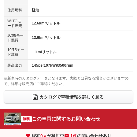
：装備なし
：装備なし
100V電源
クリーンディーゼル
バックカメラ
ETC
使用燃料
軽油
：装備あり
：装備なし
：装備あり
：装備なし
センターデフロック
エアロ
スマートキー
：装備なし
WLTCモ
：装備なし
：装備あり
12.6km/リットル
ード燃費
レンタカーアップ
展示・試乗車
ローダウン
ランフラットタイヤ
：装備あり
：装備なし
：装備なし
：装備なし
JC08モー
13.6km/リットル
ド燃費
電動格納ミラー
パワーシート
3列シート
：装備あり
：装備あり
：装備あり
10/15モー
装備略号／用語解説
－km/リットル
ベンチシート
フルフラットシート
ド燃費
：装備なし
：装備あり
チップアップシート
オットマン
：装備あり
：装備なし
最高出力
145ps(107kW)/3500rpm
電動格納サードシート
シートヒーター
：装備なし
：装備あり
※新車時のカタログデータとなります。実際とは異なる場合がございますの
で、詳細は販売店にご確認ください。
ウォークスルー
後席モニター
：装備なし
：装備なし
電動リアゲート
フロントカメラ
カタログで車種情報を詳しく見る
：装備あり
：装備あり
シートエアコン
全周囲カメラ
：装備なし
：装備あり
サイドカメラ
ルーフレール
この車両に関するお問い合わせ
：装備あり
無料
：装備なし
エアサスペンション
ヘッドライトウォッシャー
：装備なし
：装備なし
現在
0
人
が検討中
1件
の問い合わせあり