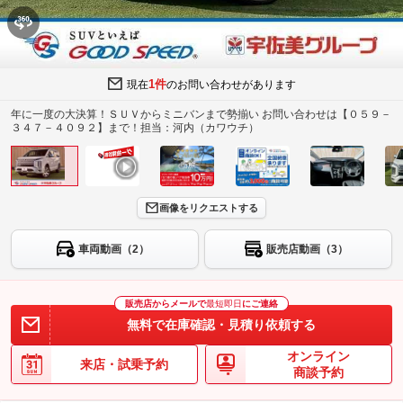
1件
現在
のお問い合わせがあります
年に一度の大決算！ＳＵＶからミニバンまで勢揃い お問い合わせは【０５９－
３４７－４０９２】まで！担当：河内（カワウチ）
画像をリクエストする
車両動画（2）
販売店動画（3）
販売店からメールで
最短即日
にご連絡
無料で在庫確認・見積り依頼する
オンライン
来店・試乗予約
商談予約