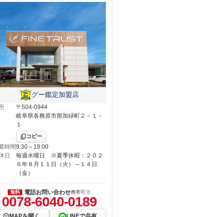
グー鑑定加盟店
所
〒504-0944
岐阜県各務原市那加緑町２－１－
１
コピー
業時間
9:30～19:00
休日
毎週水曜日 ※夏季休暇：２０２
６年８月１１日（火）～１４日
（金）
電話お問い合わせ
無料
携帯可
0078-6040-0189
MAPを開く
LINEで共有