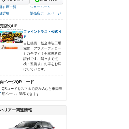
舗在庫一覧
ショールーム
舗詳細
販売店ホームページ
売店のHP
ファイントラスト公式Ｈ
Ｐ
自社整備、板金塗装工場
完備！アフターフォロー
も万全です！全車無料保
証付です。隅々まで点
検・整備後にお車をお届
けしています。
両ページQRコード
QRコードをスマホで読み込むと車両詳
細ページに遷移できます
ハリアー関連情報