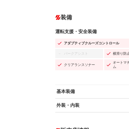
装備
運転支援・安全装備
アダプティブクルーズコントロール
パークアシスト
横滑り防
－
オートマ
クリアランスソナー
ム
基本装備
外装・内装
エアバッグ：運転席/助手席/サイド
ABS
エアコン
カーナビ：メモリーナビ他
ダウンヒルアシストコントロール
－