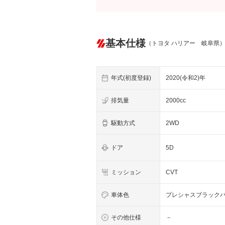
基本仕様
（トヨタ ハリアー 岐阜県
年式(初度登録)
2020(令和2)年
排気量
2000cc
駆動方式
2WD
ドア
5D
ミッション
CVT
車体色
プレシャスブラック
その他仕様
－