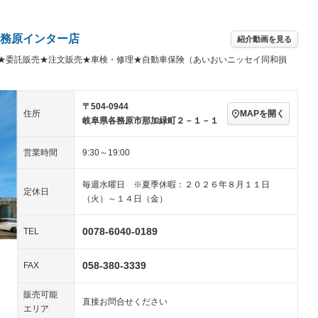
アルミホイール：19イ
続可
－ビジュアル
－
ンチ
ングストップ
ドライブレコーダー
USB入力端子
－
ハーフレザーシート
キーレス
務原インター店
紹介動画を見る
クリーンディーゼル
センターデフロック
－
－
★委託販売★注文販売★車検・修理★自動車保険（あいおいニッセイ同和損
セノンライト)
ポータブルナビ
バックカメラ
－
乗車
電動格納ミラー
スマートキー
ローダウン
－
〒504-0944
装備略号／用語解説
MAPを開く
住所
ート
3列シート
ベンチシート
－
－
岐阜県各務原市那加緑町２－１－１
ップシート
オットマン
電動格納サードシート
－
－
営業時間
9:30～19:00
スルー
後席モニター
電動リアゲート
－
毎週水曜日 ※夏季休暇：２０２６年８月１１日
アコン
全周囲カメラ
サイドカメラ
定休日
（火）～１４日（金）
ペンション
0078-6040-0189
TEL
装備略号／用語解説
058-380-3339
FAX
販売可能
直接お問合せください
エリア