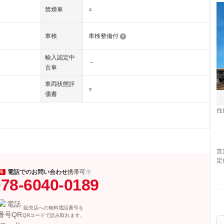
禁煙車
○
車検
車検整備付
輸入認定中
－
古車
車両状態評
○
価書
住
営
定
電話でのお問い合わせ
携帯可
料
78-6040-0189
販売店への無料電話番号を
QRコードで読み取れます。