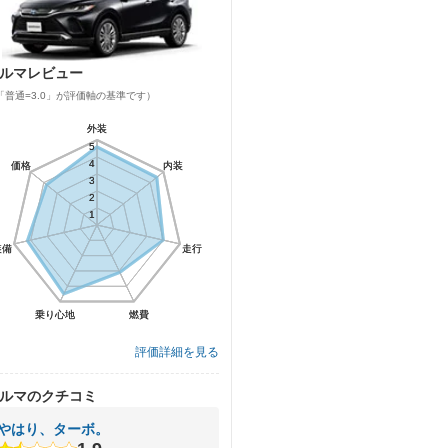
ルマレビュー
「普通=3.0」が評価軸の基準です）
外装
外装
5
5
4
4
価格
価格
内装
内装
3
3
2
2
1
1
装備
装備
走行
走行
乗り心地
乗り心地
燃費
燃費
評価詳細を見る
ルマのクチコミ
やはり、ターボ。