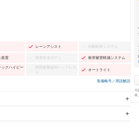
レーンアシスト
自動駐車システム
－
止装置
衝突安全ボディ
衝突被害軽減システム
－
チックハイビー
頸部衝撃緩和ヘッドレス
オートライト
－
ト
装備略号／用語解説
※
件
スライドドア
サンルーフ
－
Wエアコン
リフトアップ
－
－
TV：フルセグ
パワーステアリング
パワーウィンドウ