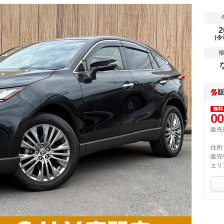
2
(令
無料
00
販売
住所
販売
エリ