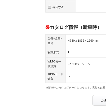
荷台寸法
－
カタログ情報（新車時）
全長×全幅×
4740 x 1855 x 1660mm
全高
駆動形式
FF
WLTCモー
15.4 km/リットル
ド燃費
10/15モード
－
燃費
※新車時のカタログデータとなります。実際とは異
カ