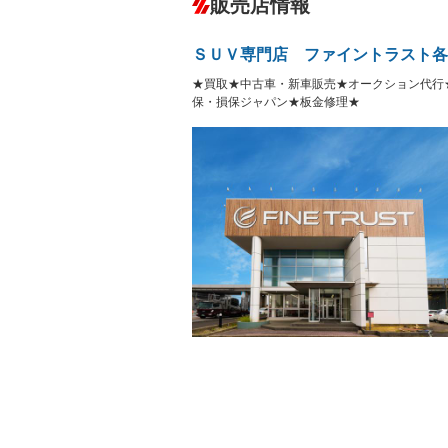
販売店情報
オーディオ：ミュージックプレイヤー接
盗難防止システム
アイドリ
－
－
ヘッドライトウォッシャ
革シート
－
－
ＳＵＶ専門店 ファイントラスト各
ー
Bluetooth接続
100V電源
－
★買取★中古車・新車販売★オークション代行
LEDヘッドランプ
HID(キ
－
レンタカーアップ
展示・試
保・損保ジャパン★板金修理★
－
－
ETC2.0
エアロ
－
ランフラットタイヤ
パワーシ
－
フルフラットシート
チップア
－
－
シートヒーター
ウォーク
－
－
フロントカメラ
シートエ
－
ルーフレール
エアサス
－
－