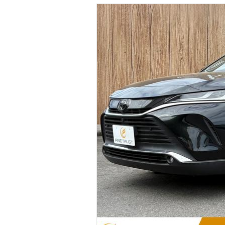
マガジン
車カタログ
自動車ローン
保険
レビュー
価格相場
教習所
用語集