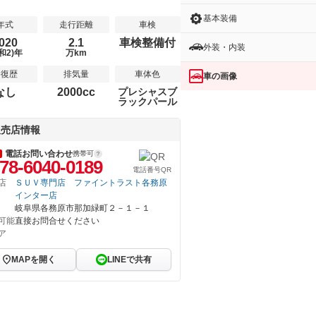
基本装備
年式
走行距離
車検
020
2.1
車検整備付
外装・内装
和2)年
万km
修復歴
排気量
車体色
車の画像
なし
2000cc
プレシャスブ
ラックパール
販売店情報
電話お問い合わせ
携帯可
78-6040-0189
電話番号QR
店
ＳＵＶ専門店 ファイントラスト各務原
インター店
岐阜県各務原市那加緑町２－１－１
可能
直接お問合せください
ア
MAPを開く
LINEで共有