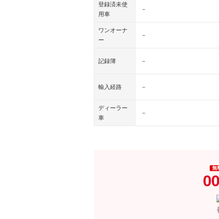
登録済未使
－
用車
ワンオーナ
－
ー
記録簿
－
輸入経路
－
ディーラー
－
車
無
00