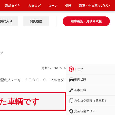
新品タイヤ
カタログ
ローン
保険
新車・中古車マガジン
気に入り
閲覧履歴
在庫確認・見積り依頼
 フ
更新 : 2026/05/16
トップ
車両状態
軽減ブレーキ ＥＴＣ２．０ フルセグ
基本仕様
いた車輌です
カタログ情報（新車時）
安全装備エリア