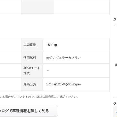
ク
（
車両重量
1590kg
使用燃料
無鉛レギュラーガソリン
JC08モード
－
燃費
最高出力
171ps(126kW)/6600rpm
なる場合がございますので、詳細は販売店にご確認ください。
ク
タログで車種情報を詳しく見る