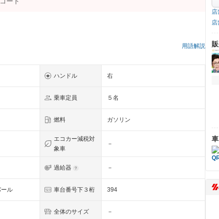
店
店
）
販
用語解説
ハンドル
右
乗車定員
５名
燃料
ガソリン
車
エコカー減税対
－
象車
過給器
－
パール
車台番号下３桁
394
全体のサイズ
－