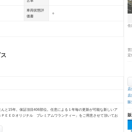
古車
車両状態評
○
価書
住
営
ビス
定
店
店
販
んと15年。保証項目406部位。任意による１年毎の更新が可能な新しいア
販
ＳＰＥＥＤオリジナル プレミアムワランティー」をご用意させて頂いてお