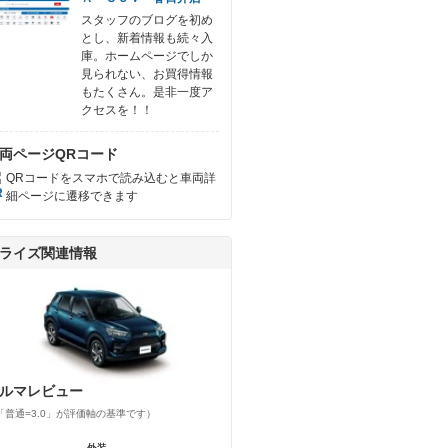
スタッフのブログを初め
とし、新着情報も続々入
庫。ホームページでしか
見られない、お買得情報
もたくさん。是非一度ア
クセスを！！
両ページQRコード
QRコードをスマホで読み込むと車両詳
細ページに遷移できます
ライズ関連情報
ルマレビュー
「普通=3.0」が評価軸の基準です）
外装
外装