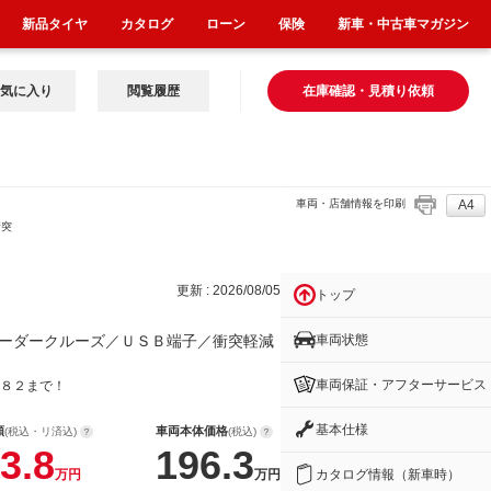
新品タイヤ
カタログ
ローン
保険
新車・中古車マガジン
気に入り
閲覧履歴
在庫確認・見積り依頼
車両・店舗情報を印刷
A4
衝突
更新 : 2026/08/05
トップ
車両状態
ーダークルーズ／ＵＳＢ端子／衝突軽減
車両保証・アフターサービス
８２まで！
基本仕様
額
車両本体価格
(税込・リ済込)
(税込)
3.8
196.3
カタログ情報（新車時）
万円
万円