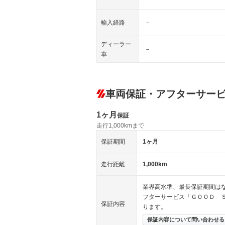
輸入経路
－
ディーラー
－
車
車両保証・アフターサー
1ヶ月
保証
走行1,000kmまで
保証期間
1ヶ月
走行距離
1,000km
業界高水準、最長保証期間はな
フターサービス「ＧＯＯＤ 
保証内容
ります。
保証内容について問い合わせる