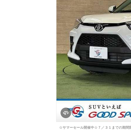
マガジン
車カタログ
自動車ローン
保険
レビュー
価格相場
教習所
用語集
☆サマーセール開催中☆７／３１までの期間