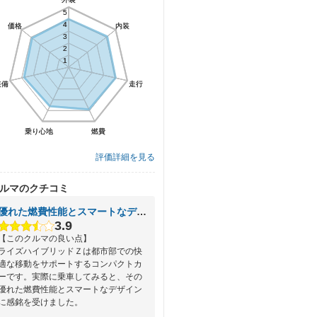
5
5
4
4
価格
価格
内装
内装
3
3
2
2
1
1
装備
装備
走行
走行
乗り心地
乗り心地
燃費
燃費
評価詳細を見る
ルマのクチコミ
優れた燃費性能とスマートなデザインが魅力のコンパクトカー
3.9
【このクルマの良い点】
ライズハイブリッドＺは都市部での快
適な移動をサポートするコンパクトカ
ーです。実際に乗車してみると、その
優れた燃費性能とスマートなデザイン
に感銘を受けました。