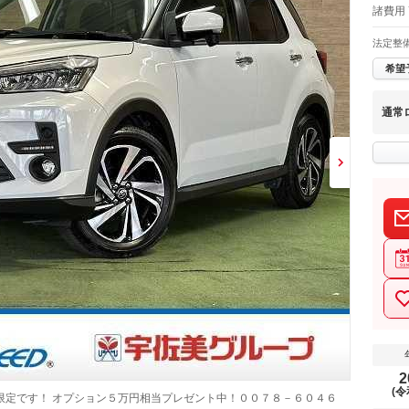
諸費用 
法定整
希望
通常
2
(令
限定です！ オプション５万円相当プレゼント中！００７８－６０４６