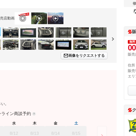
売店動画
無料
00
販売
画像をリクエストする
住所
販売
エリ
さい。
ンライン商談予約
水
木
金
土
8/12
8/13
8/14
8/15