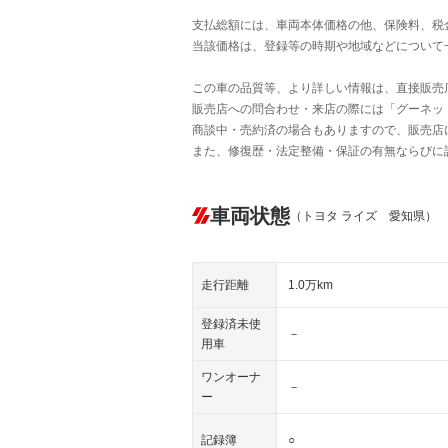
支払総額には、車両本体価格の他、保険料、税
当該価格は、登録等の時期や地域などについて
この車の品質等、より詳しい情報は、直接販売
販売店への問合わせ・来店の際には「グーネット中
商談中・売約済の場合もありますので、販売店
また、修復歴・法定整備・保証の有無ならびに
車両状態
（トヨタ ライズ 愛知県）
走行距離
1.0万km
登録済未使
－
用車
ワンオーナ
－
ー
記録簿
○