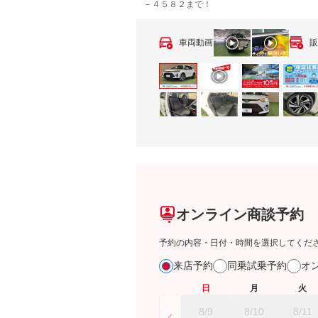
－４５８２まで！
車両動画
販
オンライン商談予約
予約の内容・日付・時間を選択してくだ
来店予約
同乗試乗予約
オ
日
月
火
8/9
8/10
8/11