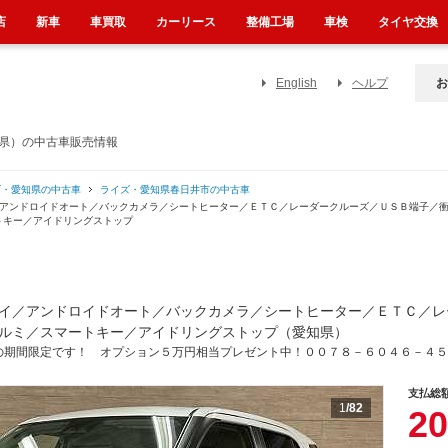
店
新車
車買取
カーリース
整備工場
車検
タイヤ交換
English
ヘルプ
お
知県）の中古車販売情報
ズ・愛知県の中古車
ライズ・愛知県春日井市の中古車
／アンドロイドオート／バックカメラ／シートヒーター／ＥＴＣ／レーダークルーズ／ＵＳＢ端子／
トキー／アイドリングストップ
イ／アンドロイドオート／バックカメラ／シートヒーター／ＥＴＣ／レ
ルミ／スマートキー／アイドリングストップ（愛知県）
の期間限定です！ オプション５万円相当プレゼント中！００７８－６０４６－４５
支払総
1
/82
20