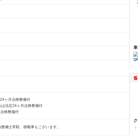
車
24ヶ月点検整備付
は法定24ヶ月点検整備付
月点検整備付
ク
格整備士常駐、積載車もございます。
（