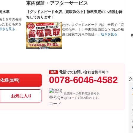
車両保証・アフターサービス
高水準
【グッドスピード全店、買取強化中】無料査定のご相談お待
ちしております！
長１５年の長期
ったあとも大き
ただいまグッドスピードでは、全店で「買
続きを見る
取強化中」！！中古車販売店ならではの知
識と経験でお車の価値…
…続きを見る
電話でのお問い合わせ
携帯可
無料
0078-6046-4582
ク
依頼(無料)
販売店への無料電話番号を
お気に入り
QRコードで読み取れます。