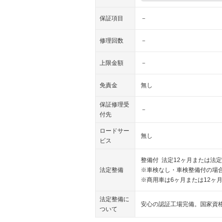
保証項目
－
修理回数
－
上限金額
－
免責金
無し
保証修理受
－
付先
ロードサー
無し
ビス
整備付 法定12ヶ月または法定
法定整備
※車検なし・車検整備付の場合
※商用車は6ヶ月または12ヶ
法定整備に
安心の認証工場完備。国家資
ついて