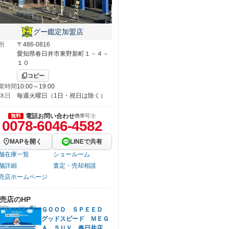
グー鑑定加盟店
所
〒486-0816
愛知県春日井市東野新町１－４－
１０
コピー
業時間
10:00～19:00
休日
毎週火曜日（1日・祝日は除く）
電話お問い合わせ
無料
携帯可
0078-6046-4582
MAPを開く
LINEで共有
舗在庫一覧
ショールーム
舗詳細
査定・売却相談
売店ホームページ
売店のHP
ＧＯＯＤ ＳＰＥＥＤ
グッドスピード ＭＥＧ
Ａ ＳＵＶ 春日井店