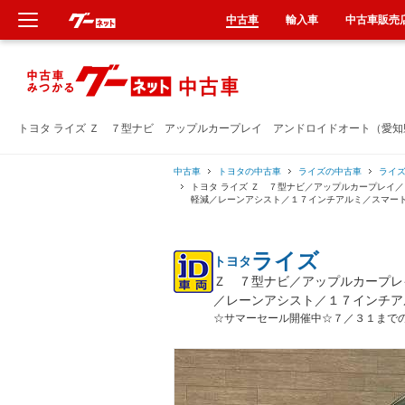
中古車
輸入車
中古車販売
新車
中古車
トヨタ ライズ Ｚ ７型ナビ アップルカープレイ アンドロイドオート（愛
輸入車
中古車
トヨタの中古車
ライズの中古車
ライ
トヨタ ライズ Ｚ ７型ナビ／アップルカープレイ
軽減／レーンアシスト／１７インチアルミ／スマー
クルマ買取
ライズ
トヨタ
カーリース
Ｚ ７型ナビ／アップルカープレ
／レーンアシスト／１７インチア
タイヤ交換
☆サマーセール開催中☆７／３１まで
整備工場
車検