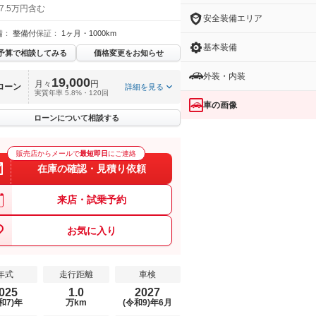
7.5万円含む
安全装備エリア
備：
整備付
保証：
1ヶ月・1000km
基本装備
予算で相談してみる
価格変更をお知らせ
外装・内装
19,000
月々
円
ローン
詳細を見る
実質年率 5.8%・120回
車の画像
ローンについて相談する
販売店からメールで
最短即日
にご連絡
在庫の確認・見積り依頼
来店・試乗予約
お気に入り
年式
走行距離
車検
025
1.0
2027
和7)年
万km
(令和9)年6月