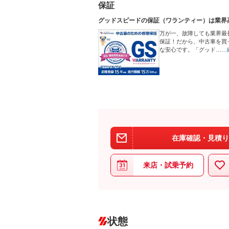
保証
グッドスピードの保証（ワランティー）は業界
万が一、故障しても業界最
保証！だから、中古車を買
な安心です。「グッド…
…
在庫確認・見積り
来店・試乗予約
状態