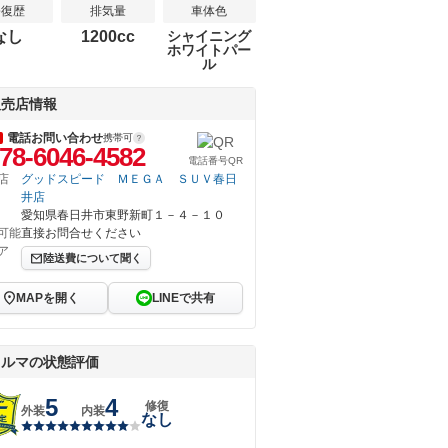
修復歴
排気量
車体色
なし
1200cc
シャイニング
ホワイトパー
ル
販売店情報
電話お問い合わせ
携帯可
78-6046-4582
電話番号QR
店
グッドスピード ＭＥＧＡ ＳＵＶ春日
井店
愛知県春日井市東野新町１－４－１０
可能
直接お問合せください
ア
陸送費について聞く
MAPを開く
LINEで共有
クルマの状態評価
5
4
修復
外装
内装
なし