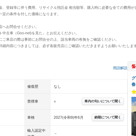
金、登録等に伴う費用、リサイクル預託金 相当額等、購入時に必要な全ての費用が
一定の条件を付した価格になります。
店へお問合せください。
古車（Goo-net)を見た」とお伝えください。
にご来店の際は事前にお問合せの上、該当車両の有無をご確認ください。
詳細内容につきましては、必ず各販売店にご確認いただきますようお願いいたしま
用語解説
グ
春
修復歴
なし
禁煙車
○
車内の匂いについて聞く
車検
2027(令和9)年6月
納期について聞く
輸入認定中
－