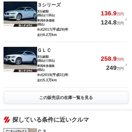
３シリーズ
支払総額
136.9
万円
(税込)(リ済込)
車両本体価格
124.8
万円
(税込)
2017(平成29)年
年式
6.2万km
走行
ＧＬＣ
支払総額
258.9
万円
(税込)(リ済込)
車両本体価格
249
万円
(税込)
2019(平成31)年
年式
5.3万km
走行
この販売店の在庫一覧を見る
探している条件に近いクルマ
Ｃ３
グーネットセレクト