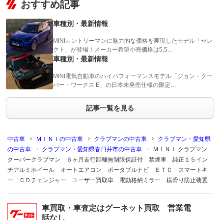
おすすめ記事
車種別・最新情報
MINIカントリーマンに魅力的な価格を実現したモデル「セレ
クト」が登場！メーカー希望小売価格は5,5…
車種別・最新情報
MINI電気自動車のハイパフォーマンスモデル「ジョン・クー
パー・ワークス E」の日本未発売仕様の限定…
記事一覧を見る
中古車
ＭＩＮＩの中古車
クラブマンの中古車
クラブマン・愛知県
の中古車
クラブマン・愛知県春日井市の中古車
ＭＩＮＩ クラブマン
クーパークラブマン ６ヶ月走行距離無制限保証付 禁煙車 純正１５イン
チアルミホイール オートエアコン ポータブルナビ ＥＴＣ スマートキ
ー ＣＤチェンジャー ユーザー買取車 電動格納ミラー 横滑り防止装置
車買取・車査定はグーネット買取 営業電
話なし