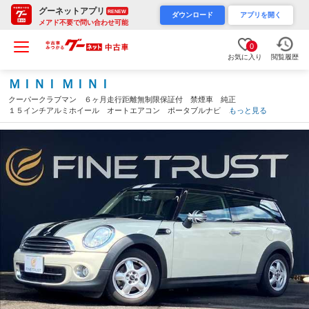
グーネットアプリ
RENEW
ダウンロード
アプリを開く
メアド不要で問い合わせ可能
0
お気に入り
閲覧履歴
ＭＩＮＩ ＭＩＮＩ
クーパークラブマン ６ヶ月走行距離無制限保証付 禁煙車 純正
１５インチアルミホイール オートエアコン ポータブルナビ Ｅ
もっと見る
ＴＣ スマートキー ＣＤチェンジャー ユーザー買取車 電動格
納ミラー 横滑り防止装置（愛知県）