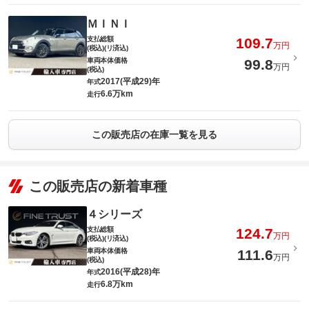
ＭＩＮＩ
支払総額
109.7
万円
(税込)(リ済込)
車両本体価格
99.8
万円
(税込)
2017(平成29)年
年式
6.6万km
走行
この販売店の在庫一覧を見る
この販売店の新着車種
４シリーズ
支払総額
124.7
万円
(税込)(リ済込)
車両本体価格
111.6
万円
(税込)
2016(平成28)年
年式
6.8万km
走行