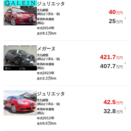
ジュリエッタ
支払総額
40
万円
(税込)(リ済込・追)
車両本体価格
25
万円
(税込)
2014年
年式
8.1万km
走行
メガーヌ
支払総額
421.7
万円
(税込)(リ済込・追)
車両本体価格
407.7
万円
(税込)
2023年
年式
2.3万km
走行
ジュリエッタ
支払総額
42.5
万円
(税込)(リ済込・追)
車両本体価格
32.8
万円
(税込)
2012年
年式
6.0万km
走行