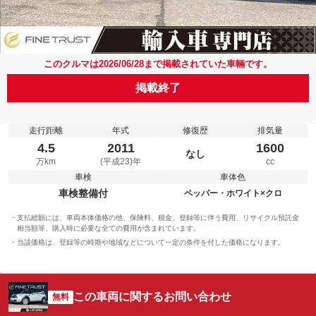
このクルマは2026/06/28まで掲載されていた車輛です。
掲載終了
走行距離
年式
修復歴
排気量
4.5
2011
1600
なし
万km
(平成23)年
cc
車検
車体色
車検整備付
ペッパー・ホワイト×クロ
支払総額には、車両本体価格の他、保険料、税金、登録等に伴う費用、リサイクル預託金
相当額等、購入時に必要な全ての費用が含まれています。
当該価格は、登録等の時期や地域などについて一定の条件を付した価格になります。
この車両に関するお問い合わせ
無料