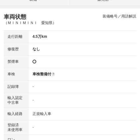
車両状態
装備略号／用語解説
（ＭＩＮＩＭＩＮＩ 愛知県）
走行距離
4.5万km
修復歴
なし
禁煙車
車検
車検整備付
?
記録簿
-
輸入認定
-
中古車
輸入経路
正規輸入車
登録済
-
未使用車
ワン