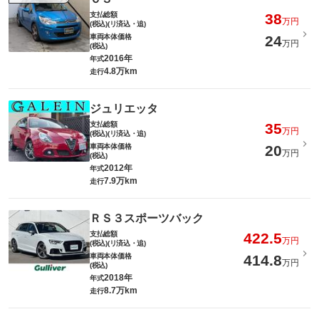
支払総額
38
万円
(税込)(リ済込・追)
車両本体価格
24
万円
(税込)
2016年
年式
4.8万km
走行
ジュリエッタ
支払総額
35
万円
(税込)(リ済込・追)
車両本体価格
20
万円
(税込)
2012年
年式
7.9万km
走行
ＲＳ３スポーツバック
支払総額
422.5
万円
(税込)(リ済込・追)
車両本体価格
414.8
万円
(税込)
2018年
年式
8.7万km
走行