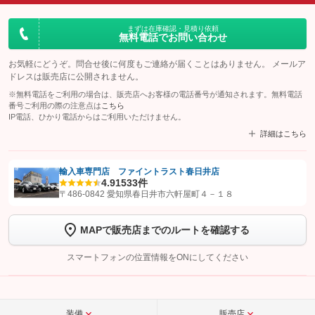
まずは在庫確認・見積り依頼
無料電話でお問い合わせ
お気軽にどうぞ。問合せ後に何度もご連絡が届くことはありません。 メールア
ドレスは販売店に公開されません。
※無料電話をご利用の場合は、販売店へお客様の電話番号が通知されます。無料電話
番号ご利用の際の注意点は
こちら
IP電話、ひかり電話からはご利用いただけません。
詳細はこちら
輸入車専門店 ファイントラスト春日井店
4.9
1533件
【STEP1】
認証画面でグーネットを友だち追加してから「許可する」ボタンを押
〒486-0842 愛知県春日井市六軒屋町４－１８
します
MAPで販売店までのルートを確認する
【STEP2】
トーク画面で
ボタンをタップして問い合わせを
完了してください。
スマートフォンの位置情報をONにしてください
こちら
装備
販売店