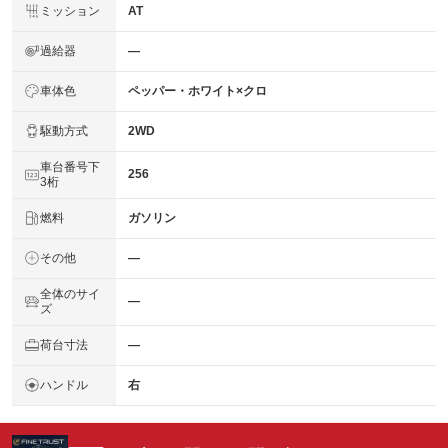
ミッション
AT
過給器
―
車体色
ペッパー・ホワイト×クロ
駆動方式
2WD
車台番号下
256
3桁
燃料
ガソリン
その他
―
全体のサイ
―
ズ
荷台寸法
―
ハンドル
右