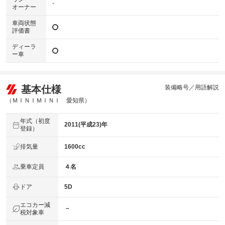
-
オーナー
車両状態
評価書
ディーラ
ー車
基本仕様
装備略号／用語解説
（ＭＩＮＩＭＩＮＩ 愛知県）
年式（初度
2011(平成23)年
登録）
排気量
1600cc
乗車定員
４名
ドア
5D
エコカー減
－
税対象車