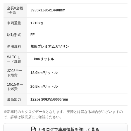
ダウンヒルアシストコントロール
アルミホイール：15インチ
：装備なし
：装備あり
全長×全幅
3935x1685x1440mm
×全高
パワーウィンドウ
盗難防止システム
革シート
ハーフレザーシート
：装備あり
：装備なし
：装備なし
：装備なし
車両重量
1210kg
アイドリングストップ
ドライブレコーダー
キーレス
LEDヘッドランプ
：装備なし
：装備なし
：装備あり
：装備なし
USB入力端子
Bluetooth接続
駆動形式
FF
HID(キセノンライト)
ポータブルナビ
：装備なし
：装備なし
：装備なし
：装備なし
100V電源
クリーンディーゼル
バックカメラ
ETC
使用燃料
無鉛プレミアムガソリン
：装備なし
：装備なし
：装備なし
：装備あり
センターデフロック
エアロ
スマートキー
：装備なし
WLTCモ
：装備なし
：装備あり
－km/リットル
ード燃費
レンタカーアップ
展示・試乗車
ローダウン
ランフラットタイヤ
：装備なし
：装備なし
：装備なし
：装備なし
JC08モー
18.0km/リットル
ド燃費
電動格納ミラー
パワーシート
3列シート
：装備あり
：装備なし
：装備なし
10/15モー
装備略号／用語解説
20.5km/リットル
ベンチシート
フルフラットシート
ド燃費
：装備なし
：装備なし
チップアップシート
オットマン
：装備なし
：装備なし
最高出力
122ps(90kW)/6000rpm
電動格納サードシート
シートヒーター
：装備なし
：装備なし
※新車時のカタログデータとなります。実際とは異なる場合がございますの
で、詳細は販売店にご確認ください。
ウォークスルー
後席モニター
：装備なし
：装備なし
電動リアゲート
フロントカメラ
カタログで車種情報を詳しく見る
：装備なし
：装備なし