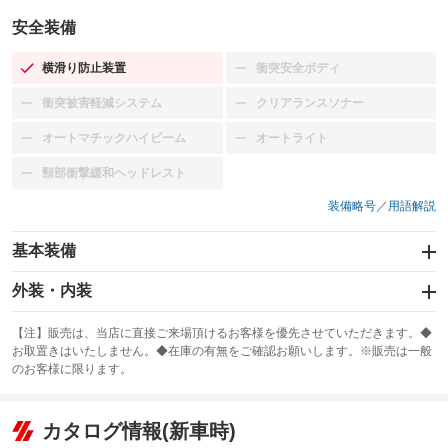
安全装備
横滑り防止装置
衝突安全ボディ
：装備あり
：装備なし
衝突被害軽減システム
クリアランスソナー
：装備なし
：装備なし
オートマチックハイビーム
オートライト
：装備なし
：装備なし
頸部衝撃緩和ヘッドレスト
：装備なし
装備略号／用語解説
基本装備
エアバッグ：運転席/助手席
外装・内装
：装備あり
スライドドア
カーナビ
：装備なし
：装備なし
【注】販売は、当店に直接ご来場頂けるお客様を優先させていただきます。◆
お取置きはいたしません。◆在庫の有無をご確認お願いします。※販売は一般
サンルーフ
ABS
TV
：装備なし
：装備あり
：装備なし
のお客様に限ります。
エアコン
Wエアコン
オーディオ：CDまたはCDチェンジャー
：装備あり
：装備なし
：装備あり
リフトアップ
パワーステアリング
カタログ情報(新車時)
ビジュアル
：装備なし
：装備あり
：装備なし