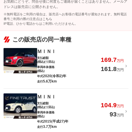
お気軽にどうぞ。問合せ後に何度もご連絡が届くことはありません。メールア
ドレスは販売店に公開されません。
※無料電話をご利用の場合は、販売店へお客様の電話番号が通知されます。無料電話
番号ご利用の際の注意点は
こちら
IP電話、ひかり電話からはご利用いただけません。
この販売店の同一車種
ＭＩＮＩ
支払総額
169.7
万円
(税込)(リ済込)
車両本体価格
161.8
万円
(税込)
2020(令和2)年
年式
5.6万km
走行
ＭＩＮＩ
支払総額
104.9
万円
(税込)(リ済込)
車両本体価格
93
万円
(税込)
2015(平成27)年
年式
3.7万km
走行