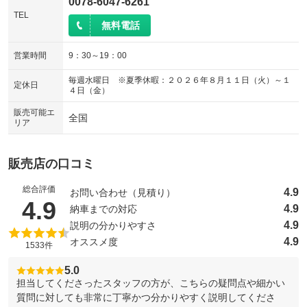
0078-6047-6261
TEL
無料電話
営業時間
9：30～19：00
毎週水曜日 ※夏季休暇：２０２６年８月１１日（火）～１
定休日
４日（金）
販売可能エ
全国
リア
販売店の口コミ
総合評価
4.9
お問い合わせ（見積り）
（5点満点中）
4.9
4.9
納車までの対応
4.9
説明の分かりやすさ
4.9
オススメ度
1533件
5.0
担当してくださったスタッフの方が、こちらの疑問点や細かい
質問に対しても非常に丁寧かつ分かりやすく説明してくださ