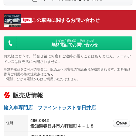
シートエアコン
全周囲カメラ
：装備なし
：装備なし
サイドカメラ
ルーフレール
この車両に関するお問い合わせ
：装備なし
無料
：装備なし
エアサスペンション
ヘッドライトウォッシャー
：装備なし
：装備なし
装備略号／用語解説
まずは在庫確認・見積り依頼
無料電話でお問い合わせ
お気軽にどうぞ。問合せ後に何度もご連絡が届くことはありません。メールア
ドレスは販売店に公開されません。
※無料電話をご利用の場合は、販売店へお客様の電話番号が通知されます。無料電話
番号ご利用の際の注意点は
こちら
IP電話、ひかり電話からはご利用いただけません。
販売店情報
輸入車専門店 ファイントラスト春日井店
486-0842
住所
MAP
愛知県春日井市六軒屋町４－１８