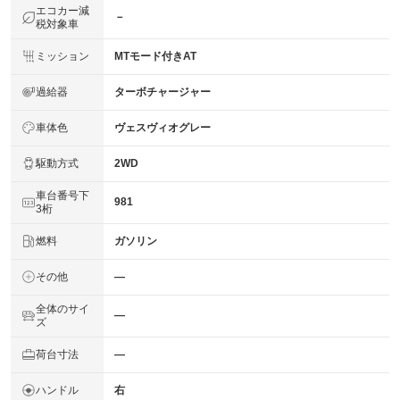
エコカー減
－
税対象車
ミッション
MTモード付きAT
過給器
ターボチャージャー
車体色
ヴェスヴィオグレー
駆動方式
2WD
車台番号下
981
3桁
燃料
ガソリン
その他
―
全体のサイ
―
ズ
荷台寸法
―
ハンドル
右