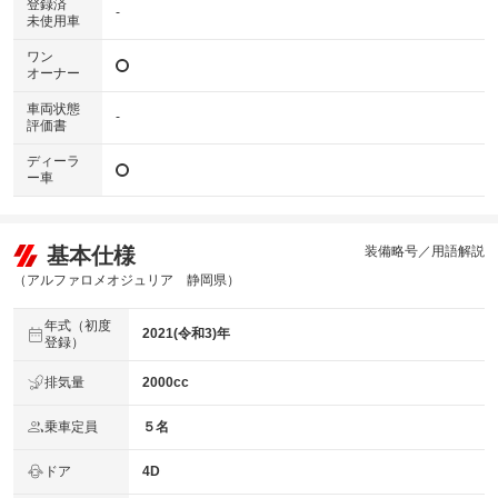
登録済
-
未使用車
ワン
オーナー
車両状態
-
評価書
ディーラ
ー車
基本仕様
装備略号／用語解説
（アルファロメオジュリア 静岡県）
年式（初度
2021(令和3)年
登録）
排気量
2000cc
乗車定員
５名
ドア
4D