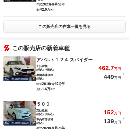
2023(令和5)年
年式
2.6万km
走行
この販売店の在庫一覧を見る
この販売店の新着車種
アバルト１２４ スパイダー
支払総額
462.7
万円
(税込)(リ済込)
車両本体価格
449
万円
(税込)
2019(令和1)年
年式
1.6万km
走行
５００
支払総額
152
万円
(税込)(リ済込)
車両本体価格
139
万円
(税込)
2020(令和2)年
年式