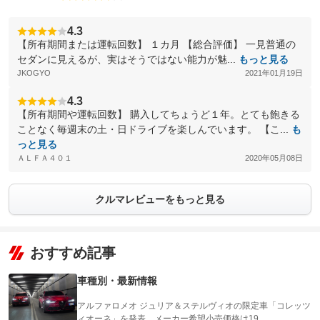
4.3
【所有期間または運転回数】 １カ月 【総合評価】 一見普通の
セダンに見えるが、実はそうではない能力が魅...
もっと見る
JKOGYO
2021年01月19日
4.3
【所有期間や運転回数】 購入してちょうど１年。とても飽きる
ことなく毎週末の土・日ドライブを楽しんでいます。 【こ...
も
っと見る
ＡＬＦＡ４０１
2020年05月08日
クルマレビューをもっと見る
おすすめ記事
車種別・最新情報
アルファロメオ ジュリア＆ステルヴィオの限定車「コレッツ
ィオーネ」を発表。メーカー希望小売価格は19…