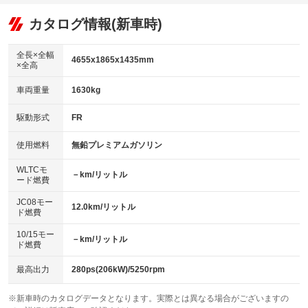
オーディオ：ミュージックプレイヤー接続可
：装備あり
：装備なし
：装備あり
リフトアップ
パワーステアリング
カタログ情報(新車時)
ビジュアル
：装備なし
：装備あり
：装備なし
ダウンヒルアシストコントロール
アルミホイール
：装備なし
：装備なし
全長×全幅
4655x1865x1435mm
×全高
パワーウィンドウ
盗難防止システム
革シート
ハーフレザーシート
：装備あり
：装備あり
：装備あり
：装備なし
車両重量
1630kg
アイドリングストップ
ドライブレコーダー
キーレス
LEDヘッドランプ
：装備あり
：装備あり
：装備あり
：装備なし
USB入力端子
Bluetooth接続
駆動形式
FR
HID(キセノンライト)
ポータブルナビ
：装備あり
：装備あり
：装備あり
：装備なし
100V電源
クリーンディーゼル
バックカメラ
ETC
使用燃料
無鉛プレミアムガソリン
：装備なし
：装備なし
：装備あり
：装備あり
センターデフロック
エアロ
スマートキー
：装備なし
WLTCモ
：装備なし
：装備あり
－km/リットル
ード燃費
レンタカーアップ
展示・試乗車
ローダウン
ランフラットタイヤ
：装備なし
：装備なし
：装備なし
：装備なし
JC08モー
12.0km/リットル
ド燃費
電動格納ミラー
パワーシート
3列シート
：装備あり
：装備あり
：装備なし
10/15モー
装備略号／用語解説
－km/リットル
ベンチシート
フルフラットシート
ド燃費
：装備なし
：装備なし
チップアップシート
オットマン
：装備なし
：装備なし
最高出力
280ps(206kW)/5250rpm
電動格納サードシート
シートヒーター
：装備なし
：装備あり
※新車時のカタログデータとなります。実際とは異なる場合がございますの