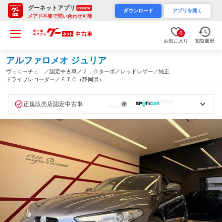
グーネットアプリ
RENEW
ダウンロード
アプリを開く
メアド不要で問い合わせ可能
0
お気に入り
閲覧履歴
アルファロメオ ジュリア
ヴェローチェ ／認定中古車／２．０ターボ／レッドレザー／純正
ドライブレコーダー／ＥＴＣ（静岡県）
正規販売店認定中古車