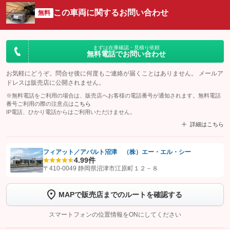
この車両に関するお問い合わせ
無料
まずは在庫確認・見積り依頼
無料電話でお問い合わせ
お気軽にどうぞ。問合せ後に何度もご連絡が届くことはありません。 メールア
ドレスは販売店に公開されません。
※無料電話をご利用の場合は、販売店へお客様の電話番号が通知されます。無料電話
番号ご利用の際の注意点は
こちら
IP電話、ひかり電話からはご利用いただけません。
詳細はこちら
フィアット／アバルト沼津 （株）エー・エル・シー
4.9
9件
【STEP1】
認証画面でグーネットを友だち追加してから「許可する」ボタンを押
〒410-0049 静岡県沼津市江原町１２－８
します
MAPで販売店までのルートを確認する
【STEP2】
トーク画面で
ボタンをタップして問い合わせを
完了してください。
スマートフォンの位置情報をONにしてください
こちら