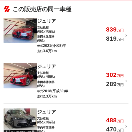
この販売店の同一車種
ジュリア
支払総額
839
万円
(税込)(リ済込)
車両本体価格
819
万円
(税込)
2021(令和3)年
年式
3.6万km
走行
ジュリア
支払総額
302
万円
(税込)(リ済込)
車両本体価格
289
万円
(税込)
2018(平成30)年
年式
2.3万km
走行
ジュリア
支払総額
488
万円
(税込)(リ済込)
車両本体価格
470
万円
(税込)