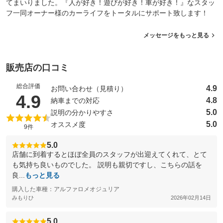
てまいりました。『人が好き！遊びが好き！車が好き！』なスタッ
フ一同オーナー様のカーライフをトータルにサポート致します！
メッセージをもっと見る
販売店の口コミ
総合評価
4.9
お問い合わせ（見積り）
（5点満点中）
4.9
4.8
納車までの対応
5.0
説明の分かりやすさ
5.0
オススメ度
9件
5.0
店舗に到着するとほぼ全員のスタッフが出迎えてくれて、とて
も気持ち良いものでした。 説明も親切ですし、こちらの話を
良...
もっと見る
購入した車種：アルファロメオジュリア
みもりひ
2026年02月14日
5.0