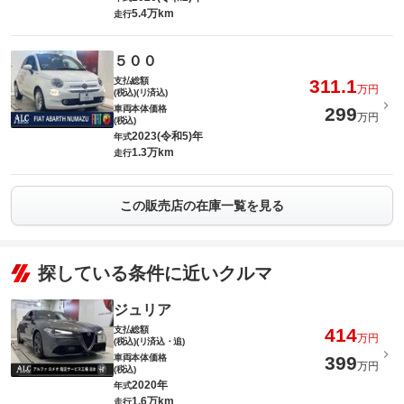
5.4万km
走行
５００
支払総額
311.1
万円
(税込)(リ済込)
車両本体価格
299
万円
(税込)
2023(令和5)年
年式
1.3万km
走行
この販売店の在庫一覧を見る
探している条件に近いクルマ
ジュリア
支払総額
414
万円
(税込)(リ済込・追)
車両本体価格
399
万円
(税込)
2020年
年式
1.6万km
走行