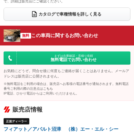
で、詳細は販売店にご確認ください。
ウォークスルー
後席モニター
：装備なし
：装備なし
電動リアゲート
フロントカメラ
カタログで車種情報を詳しく見る
：装備なし
：装備なし
シートエアコン
全周囲カメラ
：装備なし
：装備なし
サイドカメラ
ルーフレール
この車両に関するお問い合わせ
：装備なし
無料
：装備なし
エアサスペンション
ヘッドライトウォッシャー
：装備なし
：装備なし
装備略号／用語解説
まずは在庫確認・見積り依頼
無料電話でお問い合わせ
お気軽にどうぞ。問合せ後に何度もご連絡が届くことはありません。メールア
ドレスは販売店に公開されません。
※無料電話をご利用の場合は、販売店へお客様の電話番号が通知されます。無料電話
番号ご利用の際の注意点は
こちら
IP電話、ひかり電話からはご利用いただけません。
販売店情報
正規ディーラー
フィアット／アバルト沼津 （株）エー・エル・シー