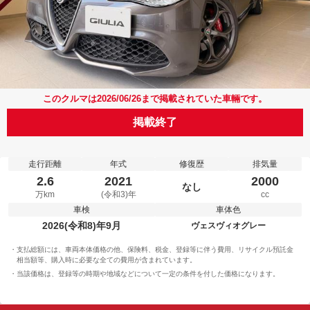
このクルマは2026/06/26まで掲載されていた車輛です。
掲載終了
走行距離
年式
修復歴
排気量
2.6
2021
2000
なし
万km
(令和3)年
cc
車検
車体色
2026(令和8)年9月
ヴェスヴィオグレー
支払総額には、車両本体価格の他、保険料、税金、登録等に伴う費用、リサイクル預託金
相当額等、購入時に必要な全ての費用が含まれています。
当該価格は、登録等の時期や地域などについて一定の条件を付した価格になります。