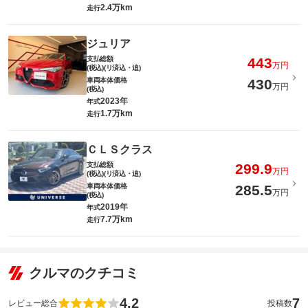
2.4万km
走行
ジュリア
支払総額
443
万円
(税込)(リ済込・追)
車両本体価格
430
万円
(税込)
2023年
年式
1.7万km
走行
ＣＬＳクラス
支払総額
299.9
万円
(税込)(リ済込・追)
車両本体価格
285.5
万円
(税込)
2019年
年式
7.7万km
走行
クルマのクチコミ
4.2
7
レビュー総合
投稿数