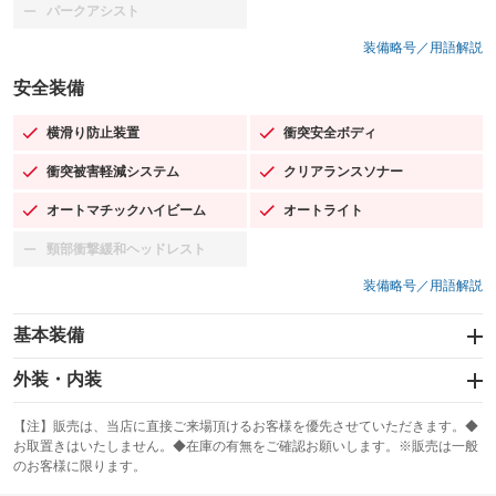
パークアシスト
：装備なし
装備略号／用語解説
安全装備
横滑り防止装置
衝突安全ボディ
：装備あり
：装備あり
衝突被害軽減システム
クリアランスソナー
：装備あり
：装備あり
オートマチックハイビーム
オートライト
：装備あり
：装備あり
頸部衝撃緩和ヘッドレスト
：装備なし
装備略号／用語解説
基本装備
エアバッグ：運転席/助手席/サイド
外装・内装
：装備あり
スライドドア
カーナビ：メモリーナビ他
：装備なし
：装備あり
【注】販売は、当店に直接ご来場頂けるお客様を優先させていただきます。◆
お取置きはいたしません。◆在庫の有無をご確認お願いします。※販売は一般
サンルーフ
ABS
TV：フルセグ
：装備なし
：装備あり
：装備あり
のお客様に限ります。
エアコン
Wエアコン