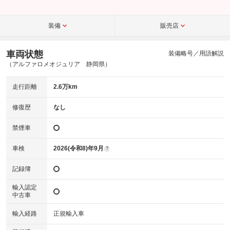
装備
販売店
車両状態
装備略号／用語解説
（アルファロメオジュリア 静岡県）
走行距離
2.6万km
修復歴
なし
禁煙車
車検
2026(令和8)年9月
?
記録簿
輸入認定
中古車
輸入経路
正規輸入車