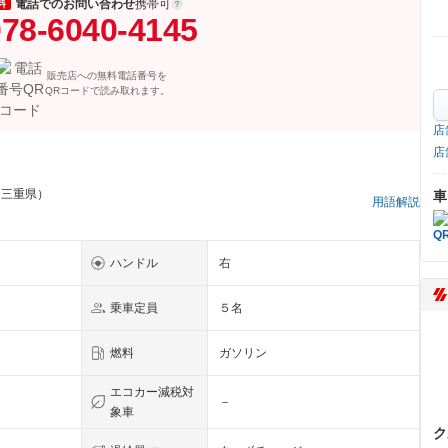
電話でのお問い合わせ
携帯可
料
78-6040-4145
販売店への無料電話番号を
QRコードで読み取れます。
店
店
 三重県）
車
用語解説
ハンドル
右
乗車定員
５名
燃料
ガソリン
エコカー減税対
－
象車
ク