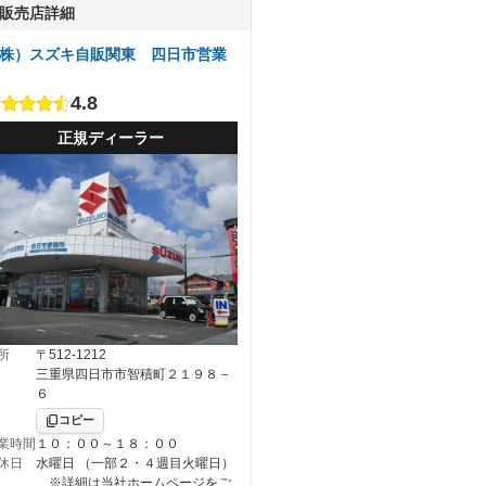
販売店詳細
株）スズキ自販関東 四日市営業
4.8
正規ディーラー
所
〒512-1212
三重県四日市市智積町２１９８－
６
コピー
業時間
１０：００～１８：００
休日
水曜日 （一部２・４週目火曜日）
※詳細は当社ホームページをご