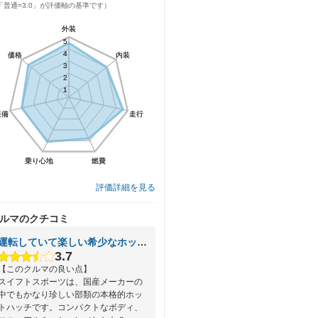
「普通=3.0」が評価軸の基準です）
外装
外装
5
5
4
4
価格
価格
内装
内装
3
3
2
2
1
1
装備
装備
走行
走行
乗り心地
乗り心地
燃費
燃費
評価詳細を見る
ルマのクチコミ
運転していて楽しい希少なホットハッチ
3.7
【このクルマの良い点】
スイフトスポーツは、国産メーカーの
中でもかなり珍しい部類の本格的ホッ
トハッチです。コンパクトなボディ、