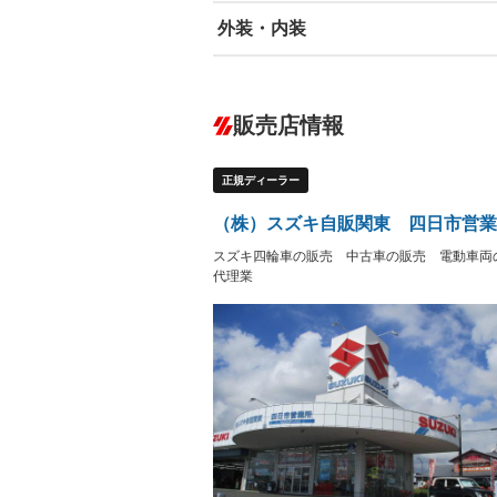
外装・内装
エアバッグ：運転席/助手席/サイド
ABS
エアコン
カーナビ：メモリーナビ他
ダウンヒルアシストコントロール
－
販売店情報
オーディオ
－
盗難防止システム
アイドリ
－
ヘッドライトウォッシャ
革シート
－
－
正規ディーラー
ー
Bluetooth接続
100V電源
－
－
LEDヘッドランプ
HID(キ
－
（株）スズキ自販関東 四日市営業
レンタカーアップ
展示・試
－
－
スズキ四輪車の販売 中古車の販売 電動車両
ETC
エアロ
－
代理業
ランフラットタイヤ
パワーシ
－
－
フルフラットシート
チップア
－
シートヒーター
ウォーク
－
フロントカメラ
シートエ
－
－
ルーフレール
エアサス
－
－