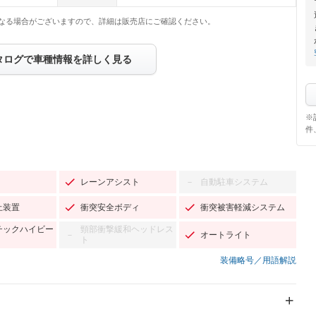
なる場合がございますので、詳細は販売店にご確認ください。
タログで車種情報を詳しく見る
※
件
レーンアシスト
自動駐車システム
－
止装置
衝突安全ボディ
衝突被害軽減システム
チックハイビー
頸部衝撃緩和ヘッドレス
オートライト
－
ト
装備略号／用語解説