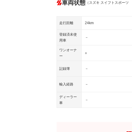
車両状態
（スズキ スイフトスポーツ
走行距離
24km
登録済未使
－
用車
ワンオーナ
○
ー
記録簿
－
輸入経路
－
ディーラー
－
車