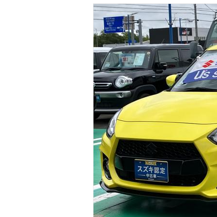
マガジン
車カタログ
自動車ローン
保険
レビュー
価格相場
教習所
用語集