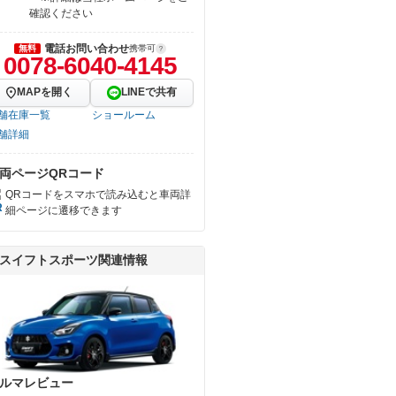
確認ください
電話お問い合わせ
無料
携帯可
0078-6040-4145
MAPを開く
LINEで共有
舗在庫一覧
ショールーム
舗詳細
両ページQRコード
QRコードをスマホで読み込むと車両詳
細ページに遷移できます
スイフトスポーツ関連情報
ルマレビュー