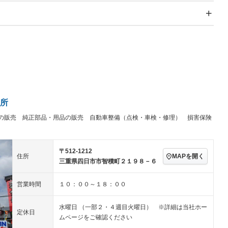
スライドドア
サンルーフ
－
－
Wエアコン
リフトアップ
－
－
TV：フルセグ
パワーステアリング
パワーウィンドウ
アルミホイール：17イ
－ビジュアル
－
ンチ
ングストップ
ドライブレコーダー
USB入力端子
－
－
ハーフレザーシート
キーレス
－
クリーンディーゼル
センターデフロック
－
－
セノンライト)
ポータブルナビ
バックカメラ
－
－
所
乗車
電動格納ミラー
の販売 純正部品・用品の販売 自動車整備（点検・車検・修理） 損害保険
スマートキー
ローダウン
－
装備略号／用語解説
ート
3列シート
ベンチシート
－
－
〒512-1212
ップシート
オットマン
電動格納サードシート
－
－
MAPを開く
住所
三重県四日市市智積町２１９８－６
スルー
後席モニター
電動リアゲート
－
－
営業時間
１０：００～１８：００
アコン
全周囲カメラ
サイドカメラ
－
－
水曜日 （一部２・４週目火曜日） ※詳細は当社ホー
ペンション
定休日
ムページをご確認ください