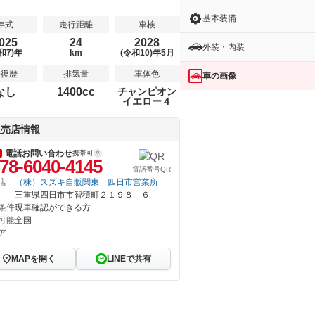
基本装備
年式
走行距離
車検
025
24
2028
外装・内装
和7)年
km
(令和10)年5月
修復歴
排気量
車体色
車の画像
なし
1400cc
チャンピオン
イエロー４
販売店情報
電話お問い合わせ
携帯可
78-6040-4145
電話番号QR
店
（株）スズキ自販関東 四日市営業所
三重県四日市市智積町２１９８－６
条件
現車確認ができる方
可能
全国
ア
MAPを開く
LINEで共有