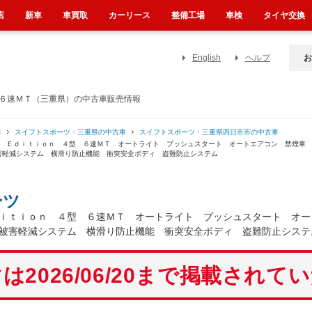
店
新車
車買取
カーリース
整備工場
車検
タイヤ交換
English
ヘルプ
お
 ６速ＭＴ（三重県）の中古車販売情報
車
スイフトスポーツ・三重県の中古車
スイフトスポーツ・三重県四日市市の中古車
ｌ Ｅｄｉｔｉｏｎ ４型 ６速ＭＴ オートライト プッシュスタート オートエアコン 禁煙車
害軽減システム 横滑り防止機能 衝突安全ボディ 盗難防止システム
ーツ
ｉｔｉｏｎ ４型 ６速ＭＴ オートライト プッシュスタート オー
被害軽減システム 横滑り防止機能 衝突安全ボディ 盗難防止システ
は2026/06/20まで掲載されて