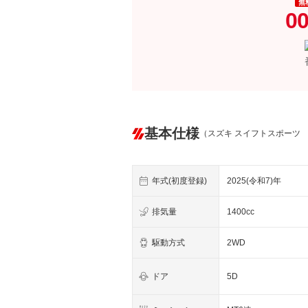
無
00
基本仕様
（スズキ スイフトスポーツ
年式(初度登録)
2025(令和7)年
排気量
1400cc
駆動方式
2WD
ドア
5D