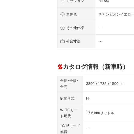
ミッション
MT6速
車体色
チャンピオンイエロ
その他仕様
－
荷台寸法
－
カタログ情報（新車時）
全長×全幅×
3890 x 1735 x 1500mm
全高
駆動形式
FF
WLTCモー
17.6 km/リットル
ド燃費
10/15モード
－
燃費