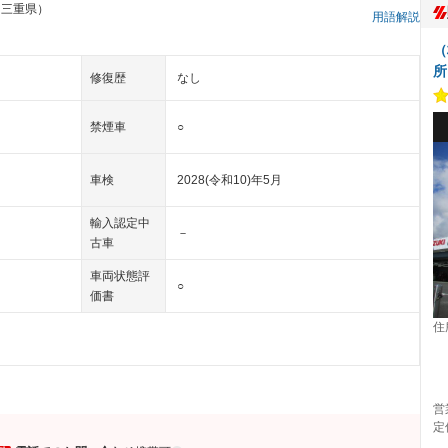
 三重県）
用語解説
（
所
修復歴
なし
禁煙車
○
車検
2028(令和10)年5月
輸入認定中
－
古車
車両状態評
○
価書
住
営
定