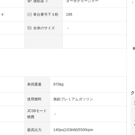
過給器
ターボチャージャー
（
ー４
車台番号下３桁
196
全体のサイズ
－
車両重量
970kg
ク
使用燃料
無鉛プレミアムガソリン
JC08モード
－
燃費
最高出力
140ps(103kW)/5500rpm