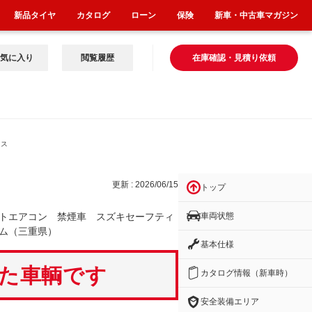
新品タイヤ
カタログ
ローン
保険
新車・中古車マガジン
気に入り
閲覧履歴
在庫確認・見積り依頼
 ス
更新 : 2026/06/15
トップ
車両状態
トエアコン 禁煙車 スズキセーフティ
ム（三重県）
基本仕様
いた車輌です
カタログ情報（新車時）
安全装備エリア