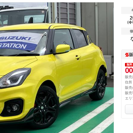
2
(令
無料
00
販売
住所
販売
販売
エリ