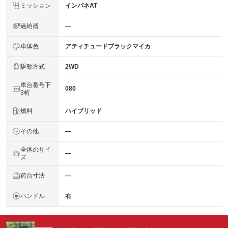
ミッション
インパネAT
過給器
―
車体色
アティチュードブラックマイカ
駆動方式
2WD
車台番号下
080
3桁
燃料
ハイブリッド
その他
―
全体のサイ
―
ズ
荷台寸法
―
ハンドル
右