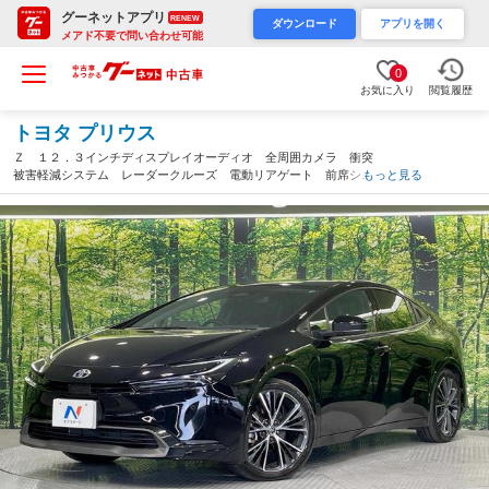
グーネットアプリ
RENEW
ダウンロード
アプリを開く
メアド不要で問い合わせ可能
0
お気に入り
閲覧履歴
トヨタ プリウス
Ｚ １２．３インチディスプレイオーディオ 全周囲カメラ 衝突
被害軽減システム レーダークルーズ 電動リアゲート 前席シー
もっと見る
トエアコン パワーシート コーナーセンサー スマートキー Ｌ
ＥＤヘッド ＥＴＣ２．０（岐阜県）