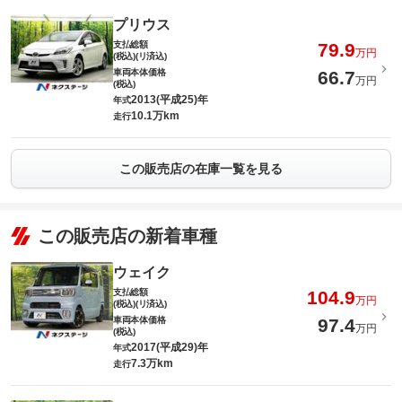
プリウス
支払総額
79.9
万円
(税込)(リ済込)
車両本体価格
66.7
万円
(税込)
2013(平成25)年
年式
10.1万km
走行
この販売店の在庫一覧を見る
この販売店の新着車種
ウェイク
支払総額
104.9
万円
(税込)(リ済込)
車両本体価格
97.4
万円
(税込)
2017(平成29)年
年式
7.3万km
走行