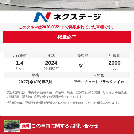
このクルマは2026/06/21まで掲載されていた車輛です。
掲載終了
走行距離
年式
修復歴
排気量
1.4
2024
2000
なし
万km
(令和6)年
cc
車検
車体色
2027(令和9)年7月
アティチュードブラックマイカ
支払総額には、車両本体価格の他、保険料、税金、登録等に伴う費用、リサイクル預託金
相当額等、購入時に必要な全ての費用が含まれています。
当該価格は、登録等の時期や地域などについて一定の条件を付した価格になります。
この車両に関するお問い合わせ
無料