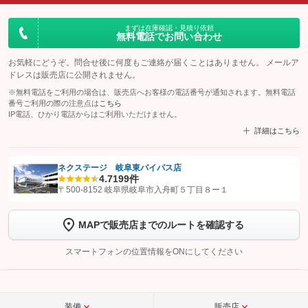
まずは在庫確認・見積り依頼
無料電話でお問い合わせ
お気軽にどうぞ。問合せ後に何度もご連絡が届くことはありません。 メールア
ドレスは販売店に公開されません。
※無料電話をご利用の場合は、販売店へお客様の電話番号が通知されます。無料電話
番号ご利用の際の注意点は
こちら
IP電話、ひかり電話からはご利用いただけません。
詳細はこちら
ネクステージ 岐阜東バイパス店
4.7
199件
【STEP1】
認証画面でグーネットを友だち追加してから「許可する」ボタンを押
〒500-8152 岐阜県岐阜市入舟町５丁目８ー１
します
MAPで販売店までのルートを確認する
【STEP2】
トーク画面で
ボタンをタップして問い合わせを
完了してください。
スマートフォンの位置情報をONにしてください
こちら
装備
販売店