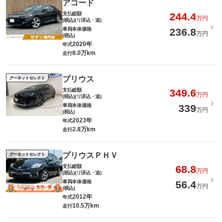
アコード
支払総額
244.4
万円
(税込)(リ済込・追)
車両本体価格
236.8
万円
(税込)
2020年
年式
8.0万km
走行
プリウス
グーネットセレクト
支払総額
349.6
万円
(税込)(リ済込・追)
車両本体価格
339
万円
(税込)
2023年
年式
2.8万km
走行
プリウスＰＨＶ
グーネットセレクト
支払総額
68.8
万円
(税込)(リ済込・追)
車両本体価格
56.4
万円
(税込)
2012年
年式
10.5万km
走行