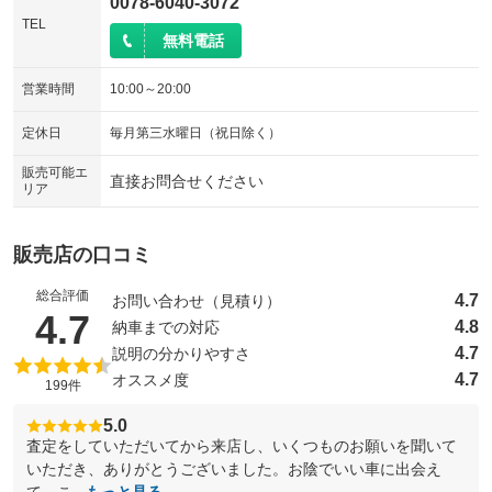
0078-6040-3072
TEL
無料電話
営業時間
10:00～20:00
定休日
毎月第三水曜日（祝日除く）
販売可能エ
直接お問合せください
リア
販売店の口コミ
総合評価
4.7
お問い合わせ（見積り）
（5点満点中）
4.7
4.8
納車までの対応
4.7
説明の分かりやすさ
4.7
オススメ度
199件
5.0
査定をしていただいてから来店し、いくつものお願いを聞いて
いただき、ありがとうございました。お陰でいい車に出会え