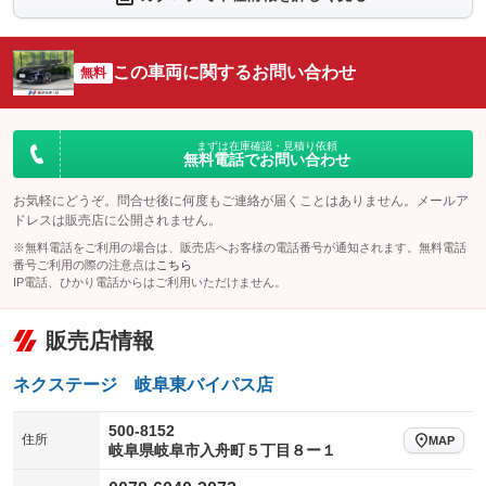
シートエアコン
全周囲カメラ
：装備あり
：装備あり
サイドカメラ
ルーフレール
この車両に関するお問い合わせ
：装備あり
無料
：装備なし
エアサスペンション
ヘッドライトウォッシャー
：装備なし
：装備なし
装備略号／用語解説
まずは在庫確認・見積り依頼
無料電話でお問い合わせ
お気軽にどうぞ。問合せ後に何度もご連絡が届くことはありません。メールア
ドレスは販売店に公開されません。
※無料電話をご利用の場合は、販売店へお客様の電話番号が通知されます。無料電話
番号ご利用の際の注意点は
こちら
IP電話、ひかり電話からはご利用いただけません。
販売店情報
ネクステージ 岐阜東バイパス店
500-8152
住所
MAP
岐阜県岐阜市入舟町５丁目８ー１