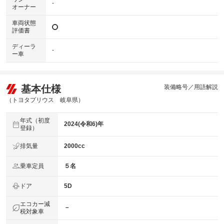
-
オーナー
車両状態
評価書
ディーラ
-
ー車
基本仕様
装備略号／用語解説
（トヨタプリウス 岐阜県）
年式（初度
2024(令和6)年
登録）
排気量
2000cc
乗車定員
５名
ドア
5D
エコカー減
－
税対象車