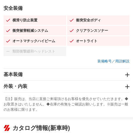
安全装備
横滑り防止装置
衝突安全ボディ
：装備あり
：装備あり
衝突被害軽減システム
クリアランスソナー
：装備あり
：装備あり
オートマチックハイビーム
オートライト
：装備あり
：装備あり
頸部衝撃緩和ヘッドレスト
：装備なし
装備略号／用語解説
基本装備
エアバッグ：運転席/助手席/サイド
外装・内装
：装備あり
スライドドア
カーナビ：メモリーナビ他
：装備なし
：装備あり
【注】販売は、当店に直接ご来場頂けるお客様を優先させていただきます。◆
お取置きはいたしません。◆在庫の有無をご確認お願いします。※販売は一般
サンルーフ
ABS
TV：フルセグ
：装備なし
：装備あり
：装備あり
のお客様に限ります。
エアコン
Wエアコン
オーディオ
：装備あり
：装備なし
：装備なし
リフトアップ
パワーステアリング
カタログ情報(新車時)
ビジュアル
：装備なし
：装備あり
：装備なし