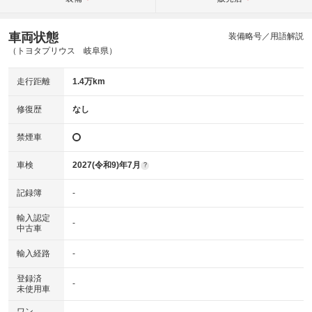
車両状態
装備略号／用語解説
（トヨタプリウス 岐阜県）
走行距離
1.4万km
修復歴
なし
禁煙車
車検
2027(令和9)年7月
?
記録簿
-
輸入認定
-
中古車
輸入経路
-
登録済
-
未使用車
ワン