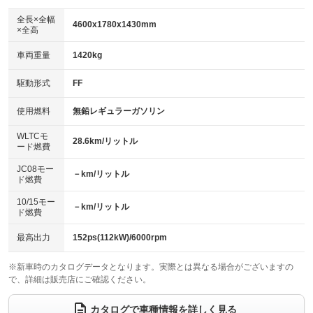
ダウンヒルアシストコントロール
アルミホイール：19インチ
：装備なし
：装備あり
全長×全幅
4600x1780x1430mm
×全高
パワーウィンドウ
盗難防止システム
革シート
ハーフレザーシート
：装備あり
：装備あり
：装備なし
：装備なし
車両重量
1420kg
アイドリングストップ
ドライブレコーダー
キーレス
LEDヘッドランプ
：装備なし
：装備なし
：装備あり
：装備あり
USB入力端子
Bluetooth接続
駆動形式
FF
HID(キセノンライト)
ポータブルナビ
：装備あり
：装備あり
：装備なし
：装備なし
100V電源
クリーンディーゼル
バックカメラ
ETC2.0
使用燃料
無鉛レギュラーガソリン
：装備なし
：装備なし
：装備あり
：装備あり
センターデフロック
エアロ
スマートキー
：装備なし
WLTCモ
：装備なし
：装備あり
28.6km/リットル
ード燃費
レンタカーアップ
展示・試乗車
ローダウン
ランフラットタイヤ
：装備なし
：装備なし
：装備なし
：装備なし
JC08モー
－km/リットル
ド燃費
電動格納ミラー
パワーシート
3列シート
：装備あり
：装備あり
：装備なし
10/15モー
装備略号／用語解説
－km/リットル
ベンチシート
フルフラットシート
ド燃費
：装備なし
：装備なし
チップアップシート
オットマン
：装備なし
：装備なし
最高出力
152ps(112kW)/6000rpm
電動格納サードシート
シートヒーター
：装備なし
：装備あり
※新車時のカタログデータとなります。実際とは異なる場合がございますの
で、詳細は販売店にご確認ください。
ウォークスルー
後席モニター
：装備なし
：装備なし
電動リアゲート
フロントカメラ
カタログで車種情報を詳しく見る
：装備あり
：装備あり