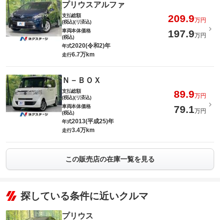
プリウスアルファ
支払総額
209.9
万円
(税込)(リ済込)
車両本体価格
197.9
万円
(税込)
2020(令和2)年
年式
6.7万km
走行
Ｎ－ＢＯＸ
支払総額
89.9
万円
(税込)(リ済込)
車両本体価格
79.1
万円
(税込)
2013(平成25)年
年式
3.4万km
走行
この販売店の在庫一覧を見る
探している条件に近いクルマ
プリウス