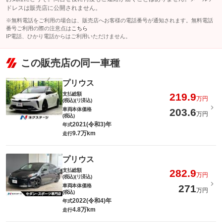
ドレスは販売店に公開されません。
※無料電話をご利用の場合は、販売店へお客様の電話番号が通知されます。無料電話
番号ご利用の際の注意点は
こちら
IP電話、ひかり電話からはご利用いただけません。
この販売店の同一車種
プリウス
支払総額
219.9
万円
(税込)(リ済込)
車両本体価格
203.6
万円
(税込)
2021(令和3)年
年式
9.7万km
走行
プリウス
支払総額
282.9
万円
(税込)(リ済込)
車両本体価格
271
万円
(税込)
2022(令和4)年
年式
4.8万km
走行