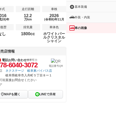
基本装備
年式
走行距離
車検
016
12.2
2026
外装・内装
成28)年
万km
(令和8)年11月
修復歴
排気量
車体色
車の画像
なし
1800cc
ホワイトパー
ルクリスタル
シャイン
販売店情報
電話お問い合わせ
携帯可
78-6040-3072
電話番号QR
店
ネクステージ 岐阜東バイパス店
岐阜県岐阜市入舟町５丁目８ー１
可能
直接お問合せください
ア
MAPを開く
LINEで共有