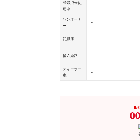
登録済未使
－
用車
ワンオーナ
－
ー
記録簿
－
輸入経路
－
ディーラー
－
車
無
00