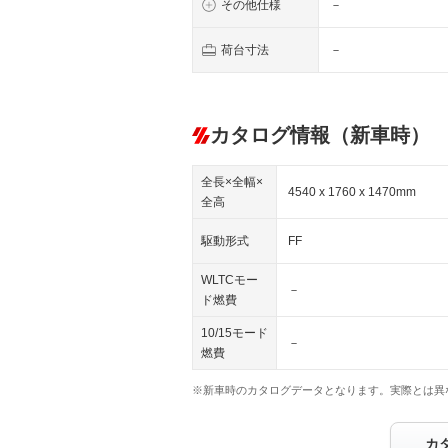
その他仕様
－
荷台寸法
－
カタログ情報（新車時）
全長×全幅×
4540 x 1760 x 1470mm
全高
駆動形式
FF
WLTCモー
－
ド燃費
10/15モード
－
燃費
※新車時のカタログデータとなります。実際とは異
カ