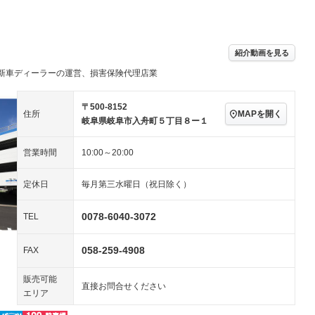
パワーステアリング
パワーウィンドウ
ビジュアル：-／DVD再
アルミホイール：15イ
生
ンチ
ングストップ
ドライブレコーダー
USB入力端子
ハーフレザーシート
キーレス
－
紹介動画を見る
クリーンディーゼル
センターデフロック
－
－
新車ディーラーの運営、損害保険代理店業
セノンライト)
ポータブルナビ
バックカメラ
－
乗車
電動格納ミラー
スマートキー
ローダウン
－
〒500-8152
MAPを開く
住所
装備略号／用語解説
岐阜県岐阜市入舟町５丁目８ー１
ート
3列シート
ベンチシート
－
－
営業時間
10:00～20:00
ップシート
オットマン
電動格納サードシート
－
－
スルー
後席モニター
電動リアゲート
－
－
定休日
毎月第三水曜日（祝日除く）
アコン
全周囲カメラ
サイドカメラ
－
－
0078-6040-3072
TEL
ペンション
058-259-4908
FAX
装備略号／用語解説
販売可能
直接お問合せください
エリア