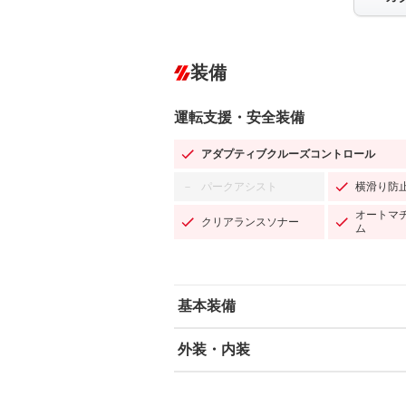
装備
運転支援・安全装備
アダプティブクルーズコントロール
パークアシスト
横滑り防
－
オートマ
クリアランスソナー
ム
基本装備
外装・内装
エアバッグ：運転席/助手席/サイド
ABS
エアコン
カーナビ：SDナビ