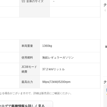
全体のサイズ
－
ク
（
車両重量
1360kg
使用燃料
無鉛レギュラーガソリン
JC08モード
37.2 km/リットル
燃費
ク
最高出力
98ps(72kW)/5200rpm
なる場合がございますので、詳細は販売店にご確認ください。
タログで車種情報を詳しく見る