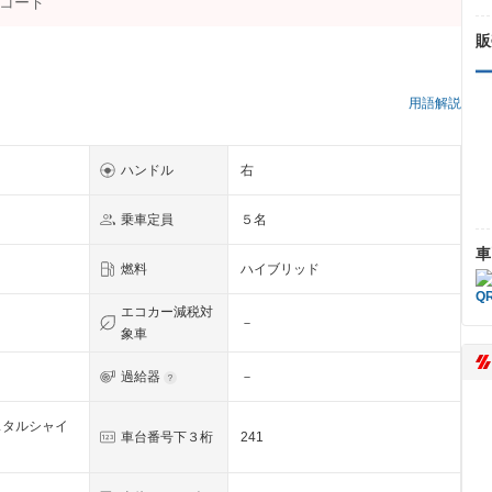
販
）
用語解説
ハンドル
右
乗車定員
５名
車
燃料
ハイブリッド
エコカー減税対
－
象車
過給器
－
スタルシャイ
車台番号下３桁
241