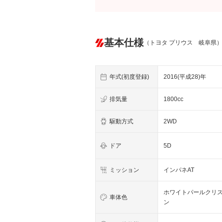
基本仕様
（トヨタ プリウス 岐阜県
年式(初度登録)
2016(平成28)年
排気量
1800cc
駆動方式
2WD
ドア
5D
ミッション
インパネAT
ホワイトパールクリ
車体色
ン