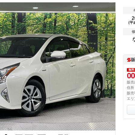
2
(平
無料
00
販売
住所
販売
エリ