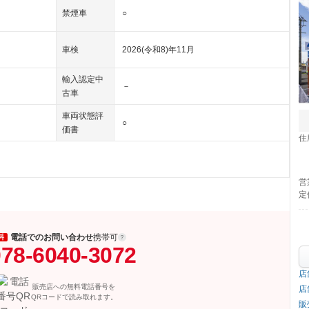
禁煙車
○
車検
2026(令和8)年11月
輸入認定中
－
古車
車両状態評
○
価書
住
営
定
電話でのお問い合わせ
携帯可
料
78-6040-3072
店
販売店への無料電話番号を
店
QRコードで読み取れます。
販