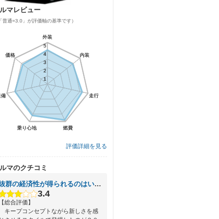
ルマレビュー
「普通=3.0」が評価軸の基準です）
外装
外装
5
5
4
4
価格
価格
内装
内装
3
3
2
2
1
1
装備
装備
走行
走行
乗り心地
乗り心地
燃費
燃費
評価詳細を見る
ルマのクチコミ
抜群の経済性が得られるのはいいが……
3.4
【総合評価】
キープコンセプトながら新しさを感