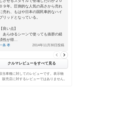
じさせるスタイルで登場したのが２０
０９年。圧倒的な人気の高さから売れ
に売れ、もはや日本の国民車的なハイ
ブリッドとなっている。
【良い点】
あらゆるシーンで使っても抜群の経
済性が得…
一条 孝
2014年11月30日投稿
クルマレビューをすべて見る
該当車種に対してのレビューです。表示物
、販売店に対するレビューではありません。