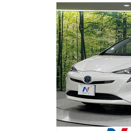
マガジン
車カタログ
自動車ローン
保険
レビュー
価格相場
教習所
用語集