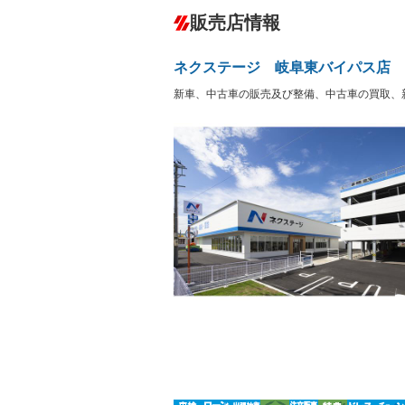
ダウンヒルアシストコントロール
－
販売店情報
オーディオ：CDまたはCDチェンジャー
盗難防止システム
アイドリ
ヘッドライトウォッシャ
革シート
－
－
ネクステージ 岐阜東バイパス店
ー
Bluetooth接続
100V電源
－
新車、中古車の販売及び整備、中古車の買取、
LEDヘッドランプ
HID(キ
－
レンタカーアップ
展示・試
－
－
ETC
エアロ
－
ランフラットタイヤ
パワーシ
－
－
フルフラットシート
チップア
－
－
シートヒーター
ウォーク
－
－
フロントカメラ
シートエ
－
－
ルーフレール
エアサス
－
－