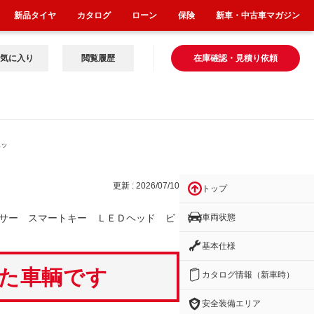
新品タイヤ
カタログ
ローン
保険
新車・中古車マガジン
気に入り
閲覧履歴
在庫確認・見積り依頼
ヘッ
更新 : 2026/07/10
トップ
車両状態
サー スマートキー ＬＥＤヘッド ビ
基本仕様
いた車輌です
カタログ情報（新車時）
安全装備エリア