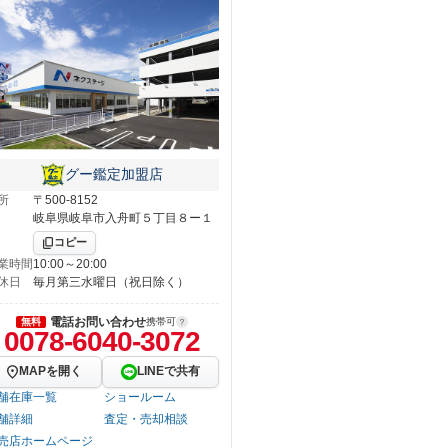
グー鑑定加盟店
所
〒500-8152
岐阜県岐阜市入舟町５丁目８ー１
コピー
業時間
10:00～20:00
休日
毎月第三水曜日（祝日除く）
電話お問い合わせ
無料
携帯可
0078-6040-3072
MAPを開く
LINEで共有
舗在庫一覧
ショールーム
舗詳細
査定・売却相談
売店ホームページ