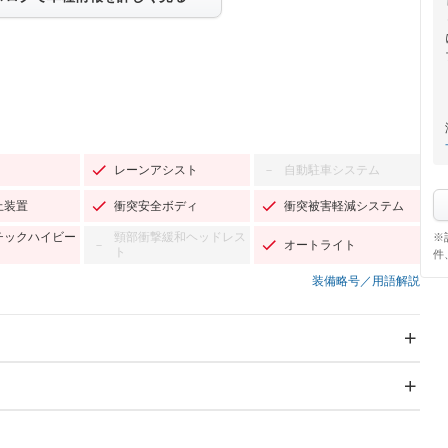
レーンアシスト
自動駐車システム
－
止装置
衝突安全ボディ
衝突被害軽減システム
チックハイビー
頸部衝撃緩和ヘッドレス
※
オートライト
－
ト
件
装備略号／用語解説
スライドドア
サンルーフ
－
－
Wエアコン
リフトアップ
－
－
TV：フルセグ