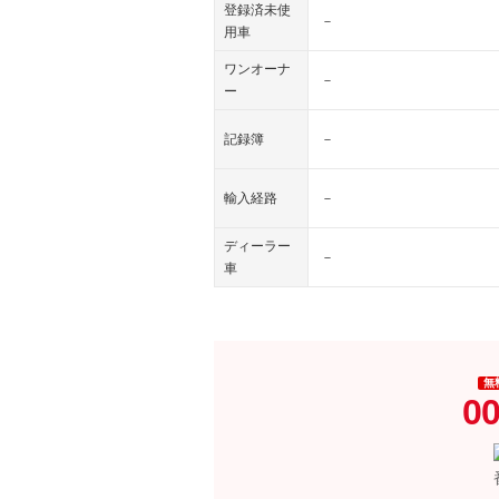
登録済未使
－
用車
ワンオーナ
－
ー
記録簿
－
輸入経路
－
ディーラー
－
車
無
00