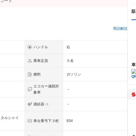
販
）
用語解説
ハンドル
右
乗車定員
５名
車
燃料
ガソリン
エコカー減税対
－
象車
過給器
－
スタルシャイ
車台番号下３桁
934