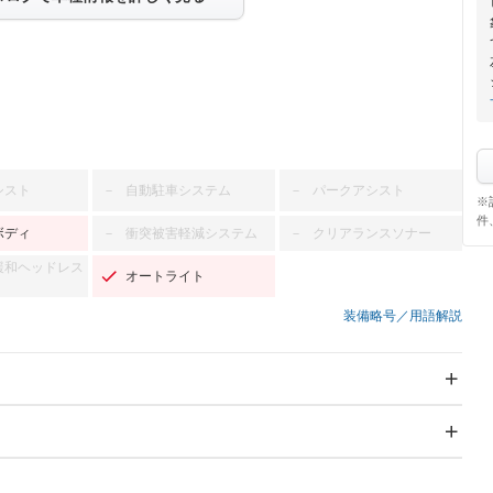
シスト
自動駐車システム
パークアシスト
－
－
※
件
ボディ
衝突被害軽減システム
クリアランスソナー
－
－
緩和ヘッドレス
オートライト
装備略号／用語解説
スライドドア
サンルーフ
－
－
Wエアコン
リフトアップ
－
－
TV：フルセグ