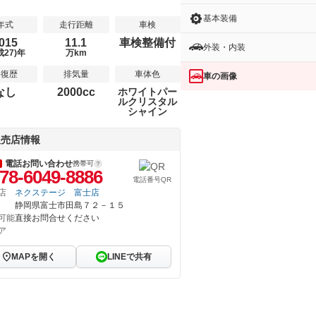
基本装備
年式
走行距離
車検
015
11.1
車検整備付
外装・内装
成27)年
万km
修復歴
排気量
車体色
車の画像
なし
2000cc
ホワイトパー
ルクリスタル
シャイン
販売店情報
電話お問い合わせ
携帯可
78-6049-8886
電話番号QR
店
ネクステージ 富士店
静岡県富士市田島７２－１５
可能
直接お問合せください
ア
MAPを開く
LINEで共有