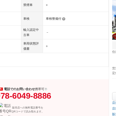
禁煙車
○
車検
車検整備付
輸入認定中
－
古車
車両状態評
○
価書
住
営
定
電話でのお問い合わせ
携帯可
料
78-6049-8886
店
販売店への無料電話番号を
店
QRコードで読み取れます。
販