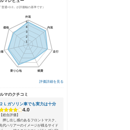
ルマレビュー
「普通=3.0」が評価軸の基準です）
外装
外装
5
5
4
4
価格
価格
内装
内装
3
3
2
2
1
1
装備
装備
走行
走行
乗り心地
乗り心地
燃費
燃費
評価詳細を見る
ルマのクチコミ
２Ｌガソリン車でも実力は十分
4.0
【総合評価】
押し出し感のあるフロントマスク、
先代ハリアーのイメージが残るサイド