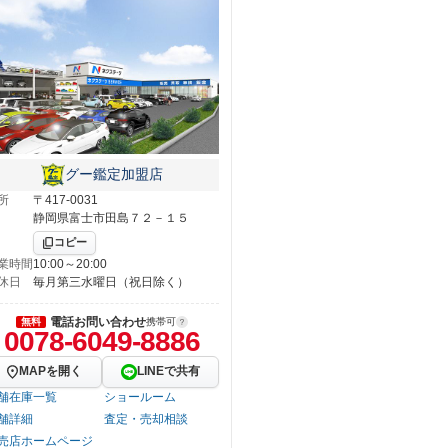
グー鑑定加盟店
所
〒417-0031
静岡県富士市田島７２－１５
コピー
業時間
10:00～20:00
休日
毎月第三水曜日（祝日除く）
電話お問い合わせ
無料
携帯可
0078-6049-8886
MAPを開く
LINEで共有
舗在庫一覧
ショールーム
舗詳細
査定・売却相談
売店ホームページ