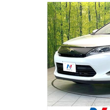
マガジン
車カタログ
自動車ローン
保険
レビュー
価格相場
教習所
用語集