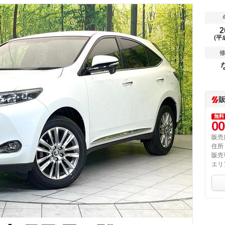
2
(平
無料
00
販売
住所
販売
エリ