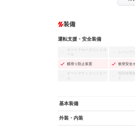
装備
運転支援・安全装備
オートクルーズコントロ
レーンア
－
－
ール
横滑り防止装置
衝突安全
オートマチックハイビー
頸部衝撃
－
－
ム
ト
基本装備
外装・内装
エアバッグ：運転席/助手席/サイド
ABS
エアコン
カーナビ：SDナビ