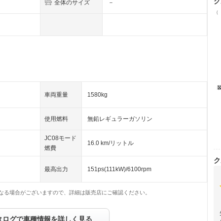
ク
全体のサイズ
－
（
車両重量
1580kg
使用燃料
無鉛レギュラーガソリン
JC08モード
16.0 km/リットル
燃費
ク
最高出力
151ps(111kW)/6100rpm
なる場合がございますので、詳細は販売店にご確認ください。
タログで車種情報を詳しく見る