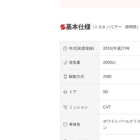
基本仕様
（トヨタ ハリアー 静岡県
年式(初度登録)
2015(平成27)年
排気量
2000cc
駆動方式
2WD
ドア
5D
ミッション
CVT
ホワイトパールクリ
車体色
ン