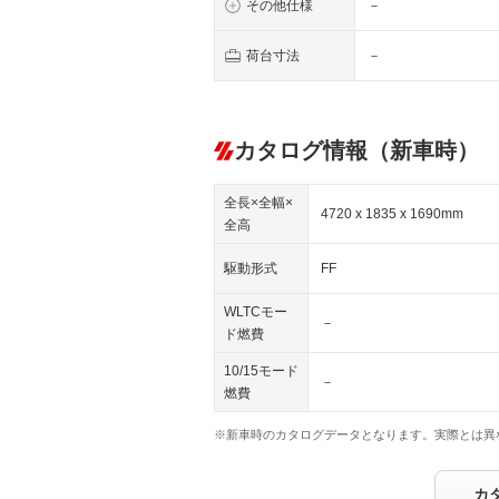
その他仕様
－
荷台寸法
－
カタログ情報（新車時）
全長×全幅×
4720 x 1835 x 1690mm
全高
駆動形式
FF
WLTCモー
－
ド燃費
10/15モード
－
燃費
※新車時のカタログデータとなります。実際とは異
カ