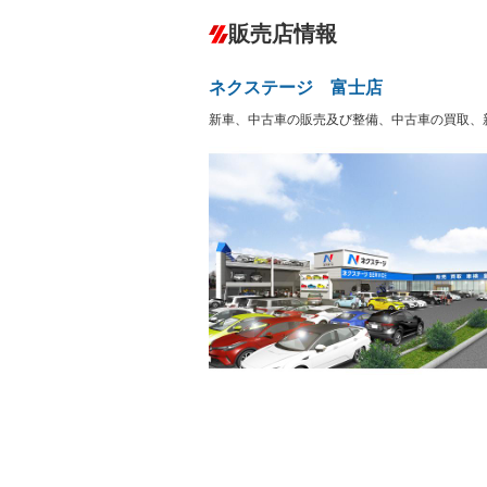
ダウンヒルアシストコントロール
－
販売店情報
オーディオ：CDまたはCDチェンジャー
盗難防止システム
アイドリ
ヘッドライトウォッシャ
革シート
－
－
ネクステージ 富士店
ー
Bluetooth接続
100V電源
－
新車、中古車の販売及び整備、中古車の買取、
LEDヘッドランプ
HID(キ
－
レンタカーアップ
展示・試
－
－
ETC
エアロ
－
ランフラットタイヤ
パワーシ
－
フルフラットシート
チップア
－
－
シートヒーター
ウォーク
－
－
フロントカメラ
シートエ
－
－
ルーフレール
エアサス
－
－