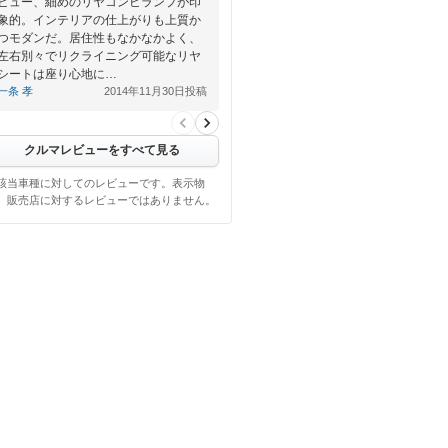
ビュー、細めのリヤコンビランプが印
象的。インテリアの仕上がりも上質か
つモダンだ。居住性もなかなかよく、
左右別々でリクライニング可能なリヤ
シートは座り心地に…
一条 孝
2014年11月30日投稿
クルマレビューをすべて見る
該当車種に対してのレビューです。表示物
、販売店に対するレビューではありません。