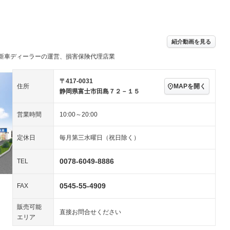
パワーステアリング
パワーウィンドウ
ビジュアル：-／DVD再
アルミホイール：18イ
生
ンチ
ングストップ
ドライブレコーダー
USB入力端子
－
－
ハーフレザーシート
キーレス
紹介動画を見る
クリーンディーゼル
センターデフロック
－
－
新車ディーラーの運営、損害保険代理店業
セノンライト)
ポータブルナビ
バックカメラ
－
乗車
電動格納ミラー
スマートキー
ローダウン
－
〒417-0031
MAPを開く
住所
装備略号／用語解説
静岡県富士市田島７２－１５
ート
3列シート
ベンチシート
－
－
営業時間
10:00～20:00
ップシート
オットマン
電動格納サードシート
－
－
スルー
後席モニター
電動リアゲート
－
－
定休日
毎月第三水曜日（祝日除く）
アコン
全周囲カメラ
サイドカメラ
－
－
0078-6049-8886
TEL
ペンション
0545-55-4909
FAX
装備略号／用語解説
販売可能
直接お問合せください
エリア