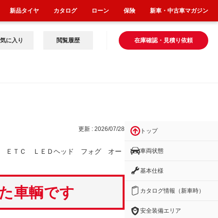
新品タイヤ
カタログ
ローン
保険
新車・中古車マガジン
気に入り
閲覧履歴
在庫確認・見積り依頼
ォ
更新 : 2026/07/28
トップ
車両状態
 ＥＴＣ ＬＥＤヘッド フォグ オー
基本仕様
いた車輌です
カタログ情報（新車時）
安全装備エリア