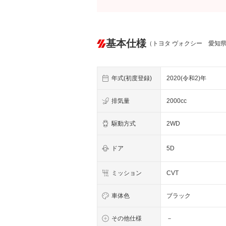
基本仕様
（トヨタ ヴォクシー 愛知
年式(初度登録)
2020(令和2)年
排気量
2000cc
駆動方式
2WD
ドア
5D
ミッション
CVT
車体色
ブラック
その他仕様
－