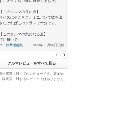
す。３年ぐらい前に買替てました。
【このクルマの良い点】
サイズはそこそこ、ミニバンで欲を出
さなければこのクラスで十分です。
【このクルマの気になる点】
特に無いで…
グー静岡版編集...
2020年11月06日投稿
クルマレビューをすべて見る
該当車種に対してのレビューです。表示物
、販売店に対するレビューではありません。