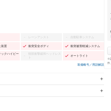
レーンアシスト
自動駐車システム
－
－
止装置
衝突安全ボディ
衝突被害軽減システム
チックハイビー
頸部衝撃緩和ヘッドレス
オートライト
－
ト
※
件
装備略号／用語解説
スライドドア：両面電動
サンルーフ
－
Wエアコン
リフトアップ
－
TV：フルセグ
パワーステアリング
パワーウィンドウ