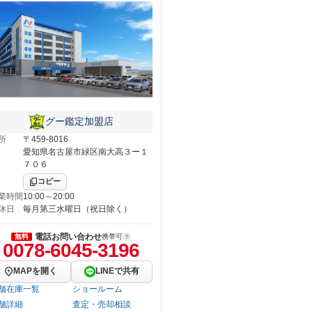
グー鑑定加盟店
所
〒459-8016
愛知県名古屋市緑区南大高３ー１
７０６
コピー
業時間
10:00～20:00
休日
毎月第三水曜日（祝日除く）
電話お問い合わせ
無料
携帯可
0078-6045-3196
MAPを開く
LINEで共有
舗在庫一覧
ショールーム
舗詳細
査定・売却相談