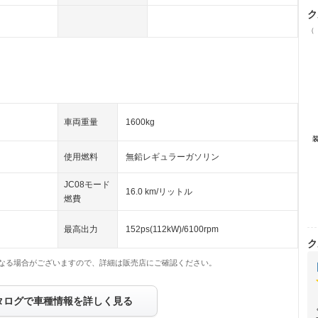
ク
（
車両重量
1600kg
使用燃料
無鉛レギュラーガソリン
JC08モード
16.0 km/リットル
燃費
最高出力
152ps(112kW)/6100rpm
ク
なる場合がございますので、詳細は販売店にご確認ください。
タログで車種情報を詳しく見る