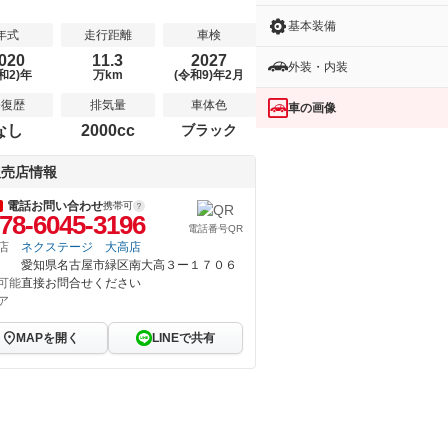
基本装備
年式
走行距離
車検
020
11.3
2027
外装・内装
和2)年
万km
(令和9)年2月
修復歴
排気量
車体色
車の画像
なし
2000cc
ブラック
販売店情報
電話お問い合わせ
携帯可
78-6045-3196
電話番号QR
店
ネクステージ 大高店
愛知県名古屋市緑区南大高３ー１７０６
可能
直接お問合せください
ア
MAPを開く
LINEで共有