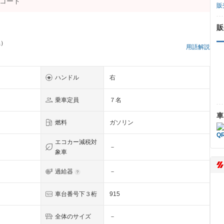
販
販
県）
用語解説
ハンドル
右
乗車定員
７名
車
燃料
ガソリン
エコカー減税対
－
象車
過給器
－
車台番号下３桁
915
全体のサイズ
－