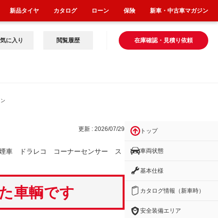
新品タイヤ
カタログ
ローン
保険
新車・中古車マガジン
気に入り
閲覧履歴
在庫確認・見積り依頼
セン
更新 : 2026/07/29
トップ
車両状態
煙車 ドラレコ コーナーセンサー ス
基本仕様
いた車輌です
カタログ情報（新車時）
安全装備エリア