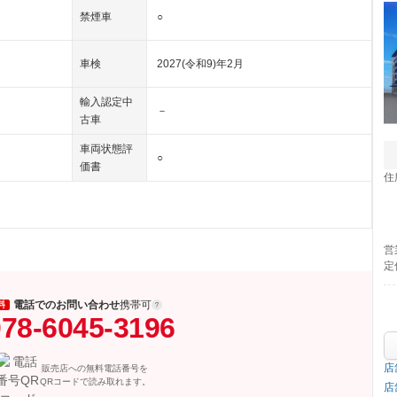
禁煙車
○
車検
2027(令和9)年2月
輸入認定中
－
古車
車両状態評
○
価書
住
営
定
電話でのお問い合わせ
携帯可
料
78-6045-3196
店
販売店への無料電話番号を
QRコードで読み取れます。
店