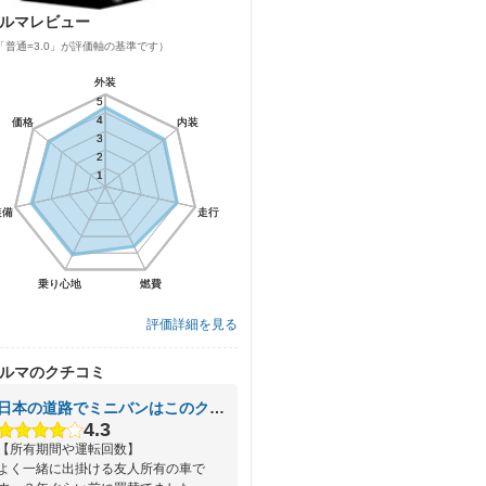
ルマレビュー
「普通=3.0」が評価軸の基準です）
外装
外装
5
5
4
4
価格
価格
内装
内装
3
3
2
2
1
1
装備
装備
走行
走行
乗り心地
乗り心地
燃費
燃費
評価詳細を見る
ルマのクチコミ
日本の道路でミニバンはこのクラスがいいですね！
4.3
【所有期間や運転回数】
よく一緒に出掛ける友人所有の車で