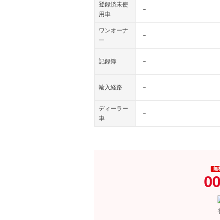
登録済未使
－
用車
ワンオーナ
－
ー
記録簿
－
輸入経路
－
ディーラー
－
車
無
00