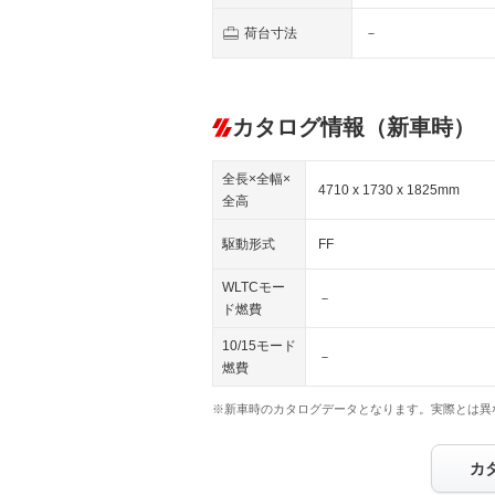
荷台寸法
－
カタログ情報（新車時）
全長×全幅×
4710 x 1730 x 1825mm
全高
駆動形式
FF
WLTCモー
－
ド燃費
10/15モード
－
燃費
※新車時のカタログデータとなります。実際とは異
カ