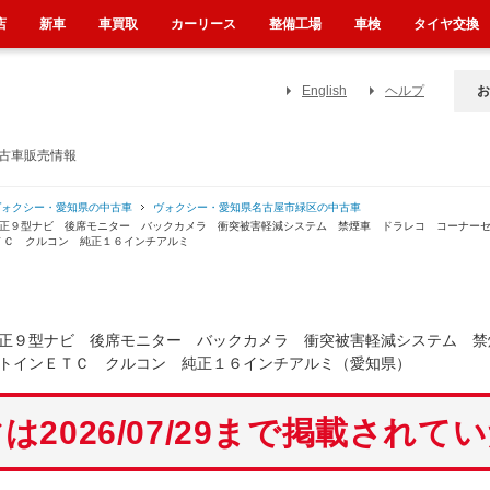
店
新車
車買取
カーリース
整備工場
車検
タイヤ交換
English
ヘルプ
お
中古車販売情報
ヴォクシー・愛知県の中古車
ヴォクシー・愛知県名古屋市緑区の中古車
純正９型ナビ 後席モニター バックカメラ 衝突被害軽減システム 禁煙車 ドラレコ コーナー
ＴＣ クルコン 純正１６インチアルミ
正９型ナビ 後席モニター バックカメラ 衝突被害軽減システム 禁
トインＥＴＣ クルコン 純正１６インチアルミ（愛知県）
は2026/07/29まで掲載されて