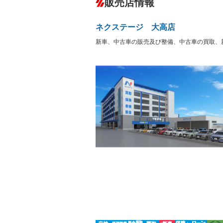
販売店情報
オーディオ：CDまたはCDチェンジャー
盗難防止システム
アイドリ
ヘッドライトウォッシャ
革シート
－
－
ネクステージ 大高店
ー
Bluetooth接続
100V電源
－
新車、中古車の販売及び整備、中古車の買取、
LEDヘッドランプ
HID(キ
－
レンタカーアップ
展示・試
－
－
ETC
エアロ
－
ランフラットタイヤ
パワーシ
－
－
フルフラットシート
チップア
－
－
シートヒーター
ウォーク
－
フロントカメラ
シートエ
－
－
ルーフレール
エアサス
－
－