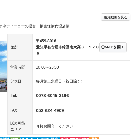
ビジュアル：-／DVD再
アルミホイール：16イ
生
ンチ
ングストップ
ドライブレコーダー
USB入力端子
ハーフレザーシート
キーレス
－
紹介動画を見る
クリーンディーゼル
センターデフロック
－
－
新車ディーラーの運営、損害保険代理店業
セノンライト)
ポータブルナビ
バックカメラ
－
乗車
電動格納ミラー
スマートキー
ローダウン
－
〒459-8016
装備略号／用語解説
MAPを開く
住所
愛知県名古屋市緑区南大高３ー１７０
ート
3列シート
ベンチシート
－
６
ップシート
オットマン
電動格納サードシート
－
－
営業時間
10:00～20:00
スルー
後席モニター
電動リアゲート
－
定休日
毎月第三水曜日（祝日除く）
アコン
全周囲カメラ
サイドカメラ
－
－
ペンション
0078-6045-3196
TEL
052-624-4909
装備略号／用語解説
FAX
販売可能
直接お問合せください
エリア