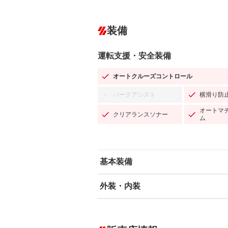
装備
運転支援・安全装備
オートクルーズコントロール
パークアシスト
横滑り防
－
オートマ
クリアランスソナー
ム
基本装備
外装・内装
エアバッグ：運転席/助手席
ABS
エアコン
カーナビ：SDナビ
ダウンヒルアシストコントロール
－