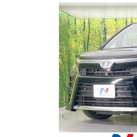
マガジン
車カタログ
自動車ローン
保険
レビュー
価格相場
教習所
用語集