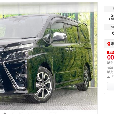
2
(令
無料
00
販売
住所
販売
エリ