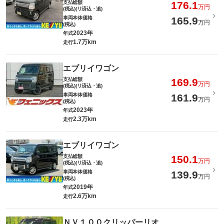
支払総額
176.1
万円
(税込)(リ済込・追)
車両本体価格
165.9
万円
(税込)
2023年
年式
1.7万km
走行
エブリイワゴン
支払総額
169.9
万円
(税込)(リ済込・追)
車両本体価格
161.9
万円
(税込)
2023年
年式
2.3万km
走行
エブリイワゴン
支払総額
150.1
万円
(税込)(リ済込・追)
車両本体価格
139.9
万円
(税込)
2019年
年式
2.6万km
走行
ＮＶ１００クリッパーリオ