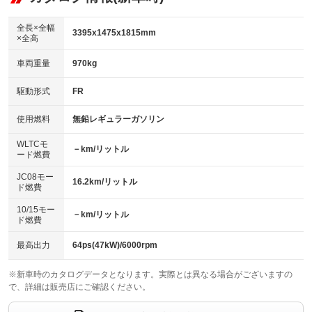
：装備あり
ダウンヒルアシストコントロール
アルミホイール：14インチ
：装備なし
：装備あり
全長×全幅
3395x1475x1815mm
×全高
パワーウィンドウ
盗難防止システム
革シート
ハーフレザーシート
：装備あり
：装備あり
：装備なし
：装備なし
車両重量
970kg
アイドリングストップ
ドライブレコーダー
キーレス
LEDヘッドランプ
：装備なし
：装備あり
：装備あり
：装備なし
USB入力端子
Bluetooth接続
駆動形式
FR
HID(キセノンライト)
ポータブルナビ
：装備あり
：装備あり
：装備あり
：装備なし
100V電源
クリーンディーゼル
バックカメラ
ETC
使用燃料
無鉛レギュラーガソリン
：装備なし
：装備なし
：装備あり
：装備あり
センターデフロック
エアロ
スマートキー
：装備なし
WLTCモ
：装備なし
：装備あり
－km/リットル
ード燃費
レンタカーアップ
展示・試乗車
ローダウン
ランフラットタイヤ
：装備なし
：装備なし
：装備なし
：装備なし
JC08モー
16.2km/リットル
ド燃費
電動格納ミラー
パワーシート
3列シート
：装備あり
：装備なし
：装備なし
10/15モー
装備略号／用語解説
－km/リットル
ベンチシート
フルフラットシート
ド燃費
：装備あり
：装備なし
チップアップシート
オットマン
：装備なし
：装備なし
最高出力
64ps(47kW)/6000rpm
電動格納サードシート
シートヒーター
：装備なし
：装備なし
※新車時のカタログデータとなります。実際とは異なる場合がございますの
で、詳細は販売店にご確認ください。
ウォークスルー
後席モニター
：装備なし
：装備なし