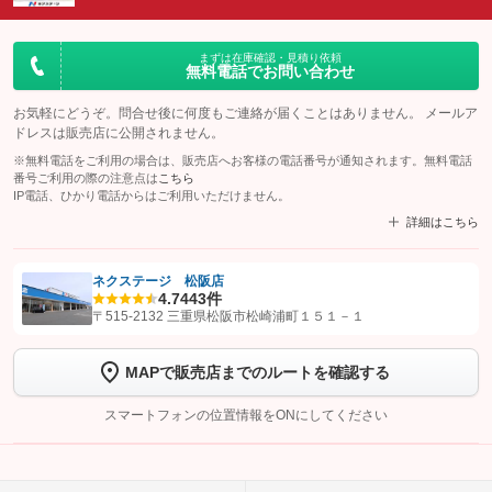
まずは在庫確認・見積り依頼
無料電話でお問い合わせ
お気軽にどうぞ。問合せ後に何度もご連絡が届くことはありません。 メールア
ドレスは販売店に公開されません。
※無料電話をご利用の場合は、販売店へお客様の電話番号が通知されます。無料電話
番号ご利用の際の注意点は
こちら
IP電話、ひかり電話からはご利用いただけません。
詳細はこちら
ネクステージ 松阪店
4.7
443件
【STEP1】
認証画面でグーネットを友だち追加してから「許可する」ボタンを押
〒515-2132 三重県松阪市松崎浦町１５１－１
します
MAPで販売店までのルートを確認する
【STEP2】
トーク画面で
ボタンをタップして問い合わせを
完了してください。
スマートフォンの位置情報をONにしてください
こちら