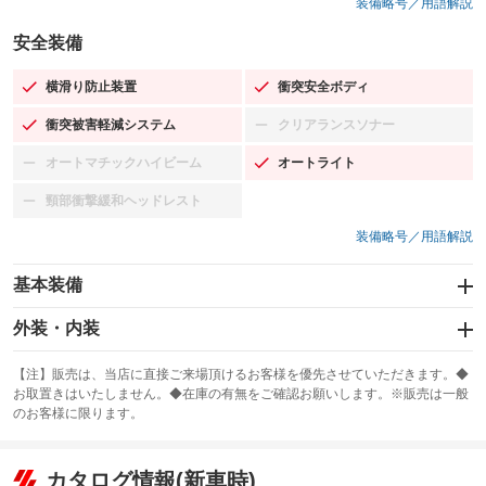
装備略号／用語解説
安全装備
横滑り防止装置
衝突安全ボディ
：装備あり
：装備あり
衝突被害軽減システム
クリアランスソナー
：装備あり
：装備なし
オートマチックハイビーム
オートライト
：装備なし
：装備あり
頸部衝撃緩和ヘッドレスト
：装備なし
装備略号／用語解説
基本装備
エアバッグ：運転席/助手席
外装・内装
：装備あり
スライドドア：両面電動
カーナビ：メモリーナビ他
：装備あり
：装備あり
【注】販売は、当店に直接ご来場頂けるお客様を優先させていただきます。◆
お取置きはいたしません。◆在庫の有無をご確認お願いします。※販売は一般
サンルーフ
ABS
TV
：装備なし
：装備あり
：装備なし
のお客様に限ります。
エアコン
Wエアコン
オーディオ：CDまたはCDチェンジャー／ミュージックサーバー
：装備あり
：装備なし
：装備あり
リフトアップ
パワーステアリング
カタログ情報(新車時)
ビジュアル：-／DVD再生
：装備なし
：装備あり