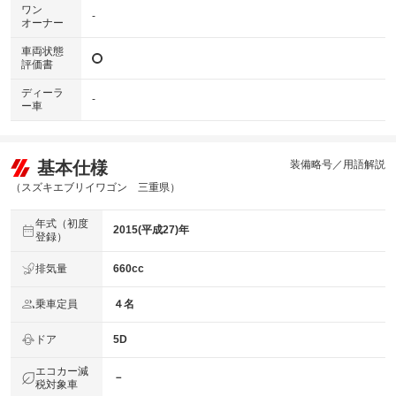
ワン
-
オーナー
車両状態
評価書
ディーラ
-
ー車
基本仕様
装備略号／用語解説
（スズキエブリイワゴン 三重県）
年式（初度
2015(平成27)年
登録）
排気量
660cc
乗車定員
４名
ドア
5D
エコカー減
－
税対象車