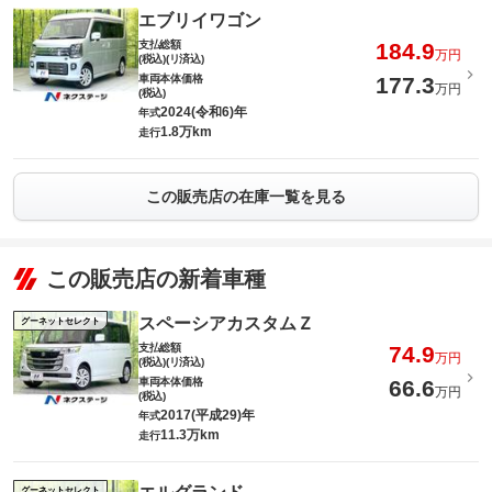
エブリイワゴン
支払総額
184.9
万円
(税込)(リ済込)
車両本体価格
177.3
万円
(税込)
2024(令和6)年
年式
1.8万km
走行
この販売店の在庫一覧を見る
この販売店の新着車種
スペーシアカスタムＺ
グーネットセレクト
支払総額
74.9
万円
(税込)(リ済込)
車両本体価格
66.6
万円
(税込)
2017(平成29)年
年式
11.3万km
走行
グーネットセレクト