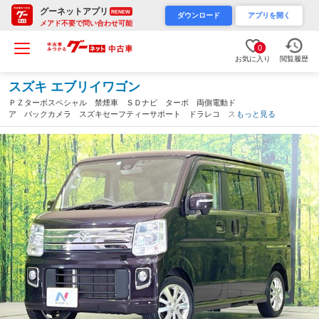
グーネットアプリ
RENEW
ダウンロード
アプリを開く
メアド不要で問い合わせ可能
0
お気に入り
閲覧履歴
スズキ エブリイワゴン
ＰＺターボスペシャル 禁煙車 ＳＤナビ ターボ 両側電動ド
ア バックカメラ スズキセーフティーサポート ドラレコ スマ
もっと見る
ートキー ＨＩＤヘッド ＥＴＣ 純正１４インチアルミ オー
トエアコン Ｂｌｕｅｔｏｏｔｈ（三重県）