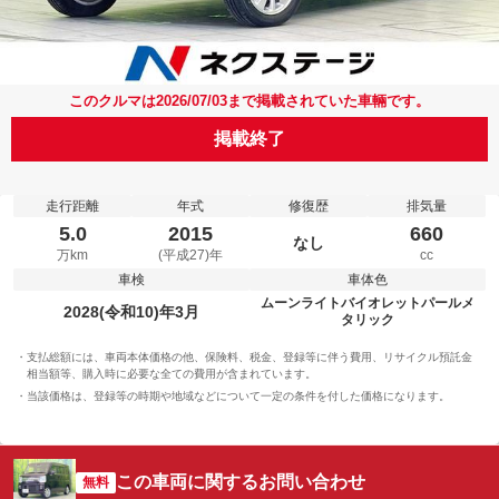
このクルマは2026/07/03まで掲載されていた車輛です。
掲載終了
走行距離
年式
修復歴
排気量
5.0
2015
660
なし
万km
(平成27)年
cc
車検
車体色
ムーンライトバイオレットパールメ
2028(令和10)年3月
タリック
支払総額には、車両本体価格の他、保険料、税金、登録等に伴う費用、リサイクル預託金
相当額等、購入時に必要な全ての費用が含まれています。
当該価格は、登録等の時期や地域などについて一定の条件を付した価格になります。
この車両に関するお問い合わせ
無料