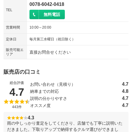
0078-6042-0418
TEL
無料電話
営業時間
10:00～20:00
定休日
毎月第三水曜日（祝日除く）
販売可能エ
直接お問合せください
リア
販売店の口コミ
総合評価
4.7
お問い合わせ（見積り）
（5点満点中）
4.7
4.8
納車までの対応
4.7
説明の分かりやすさ
4.7
オススメ度
443件
4.3
雨の中しっかり査定をしてくださり、店舗でも丁寧に説明いた
だきました。下取りアップで納得するクルマ選びができまし