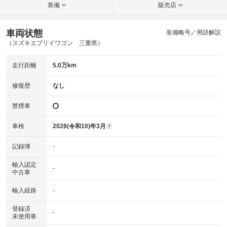
装備
販売店
車両状態
装備略号／用語解説
（スズキエブリイワゴン 三重県）
走行距離
5.0万km
修復歴
なし
禁煙車
車検
2028(令和10)年3月
?
記録簿
-
輸入認定
-
中古車
輸入経路
-
登録済
-
未使用車