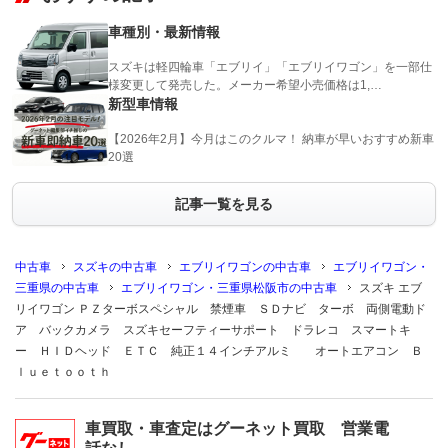
車種別・最新情報
スズキは軽四輪車「エブリイ」「エブリイワゴン」を一部仕
様変更して発売した。メーカー希望小売価格は1,…
新型車情報
【2026年2月】今月はこのクルマ！ 納車が早いおすすめ新車
20選
記事一覧を見る
中古車
スズキの中古車
エブリイワゴンの中古車
エブリイワゴン・
三重県の中古車
エブリイワゴン・三重県松阪市の中古車
スズキ エブ
リイワゴン ＰＺターボスペシャル 禁煙車 ＳＤナビ ターボ 両側電動ド
ア バックカメラ スズキセーフティーサポート ドラレコ スマートキ
ー ＨＩＤヘッド ＥＴＣ 純正１４インチアルミ オートエアコン Ｂ
ｌｕｅｔｏｏｔｈ
車買取・車査定はグーネット買取 営業電