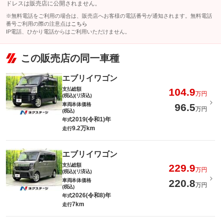
ドレスは販売店に公開されません。
※無料電話をご利用の場合は、販売店へお客様の電話番号が通知されます。無料電話
番号ご利用の際の注意点は
こちら
IP電話、ひかり電話からはご利用いただけません。
この販売店の同一車種
エブリイワゴン
支払総額
104.9
万円
(税込)(リ済込)
車両本体価格
96.5
万円
(税込)
2019(令和1)年
年式
9.2万km
走行
エブリイワゴン
支払総額
229.9
万円
(税込)(リ済込)
車両本体価格
220.8
万円
(税込)
2026(令和8)年
年式
7km
走行