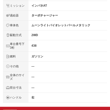
ミッション
インパネAT
過給器
ターボチャージャー
車体色
ムーンライトバイオレットパールメタリック
駆動方式
2WD
車台番号下
438
3桁
燃料
ガソリン
その他
―
全体のサイ
―
ズ
荷台寸法
―
ハンドル
右