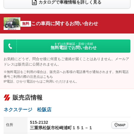
電動リアゲート
フロントカメラ
カタログで車種情報を詳しく見る
：装備なし
：装備なし
シートエアコン
全周囲カメラ
：装備なし
：装備なし
サイドカメラ
ルーフレール
この車両に関するお問い合わせ
：装備なし
無料
：装備なし
エアサスペンション
ヘッドライトウォッシャー
：装備なし
：装備なし
装備略号／用語解説
まずは在庫確認・見積り依頼
無料電話でお問い合わせ
お気軽にどうぞ。問合せ後に何度もご連絡が届くことはありません。メールア
ドレスは販売店に公開されません。
※無料電話をご利用の場合は、販売店へお客様の電話番号が通知されます。無料電話
番号ご利用の際の注意点は
こちら
IP電話、ひかり電話からはご利用いただけません。
販売店情報
ネクステージ 松阪店
515-2132
住所
MAP
三重県松阪市松崎浦町１５１－１