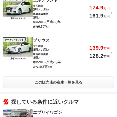
エルグランド
支払総額
174.9
万円
(税込)(リ済込)
車両本体価格
161.9
万円
(税込)
2018(平成30)年
年式
6.5万km
走行
プリウス
グーネットセレクト
支払総額
139.9
万円
(税込)(リ済込)
車両本体価格
128.2
万円
(税込)
2016(平成28)年
年式
10.7万km
走行
この販売店の在庫一覧を見る
探している条件に近いクルマ
エブリイワゴン