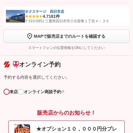
ネクステージ 四日市店
4.7
181件
【STEP1】
認証画面でグーネットを友だち追加してから「許可する」ボタンを押
〒510-0951 三重県四日市市小古曽東１丁目４－３０
します
MAPで販売店までのルートを確認する
【STEP2】
トーク画面で
ボタンをタップして問い合わせを
完了してください。
スマートフォンの位置情報をONにしてください
こちら
オンライン予約
予約する内容を選択してください。
来店
オンライン商談予約
?
販売店からのお知らせ！
★オプション１０，０００円分プレ