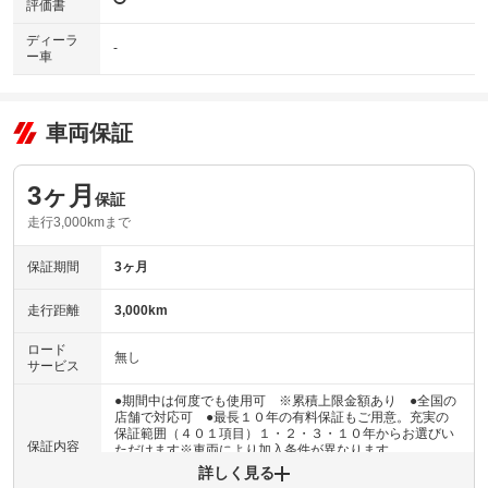
評価書
ディーラ
-
ー車
車両保証
3ヶ月
保証
走行3,000kmまで
保証期間
3ヶ月
走行距離
3,000km
ロード
無し
サービス
●期間中は何度でも使用可 ※累積上限金額あり ●全国の
店舗で対応可 ●最長１０年の有料保証もご用意。充実の
保証範囲（４０１項目）１・２・３・１０年からお選びい
保証内容
ただけます※車両により加入条件が異なります
詳しく見る