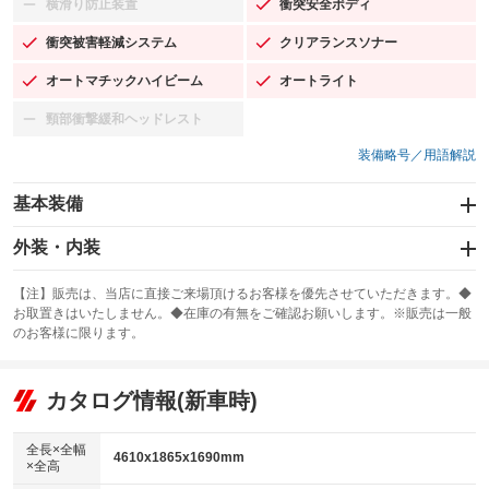
横滑り防止装置
衝突安全ボディ
：装備なし
：装備あり
衝突被害軽減システム
クリアランスソナー
：装備あり
：装備あり
オートマチックハイビーム
オートライト
：装備あり
：装備あり
頸部衝撃緩和ヘッドレスト
：装備なし
装備略号／用語解説
基本装備
エアバッグ：運転席/助手席/サイド
外装・内装
：装備あり
スライドドア
カーナビ
：装備なし
：装備なし
【注】販売は、当店に直接ご来場頂けるお客様を優先させていただきます。◆
お取置きはいたしません。◆在庫の有無をご確認お願いします。※販売は一般
サンルーフ
ABS
TV
：装備なし
：装備あり
：装備なし
のお客様に限ります。
エアコン
Wエアコン
オーディオ
：装備あり
：装備なし
：装備なし
リフトアップ
パワーステアリング
カタログ情報(新車時)
ビジュアル
：装備なし
：装備あり
：装備なし
ダウンヒルアシストコントロール
アルミホイール：19インチ
：装備なし
：装備あり
全長×全幅
4610x1865x1690mm
×全高
パワーウィンドウ
盗難防止システム
革シート
ハーフレザーシート
：装備あり
：装備あり
：装備なし
：装備なし