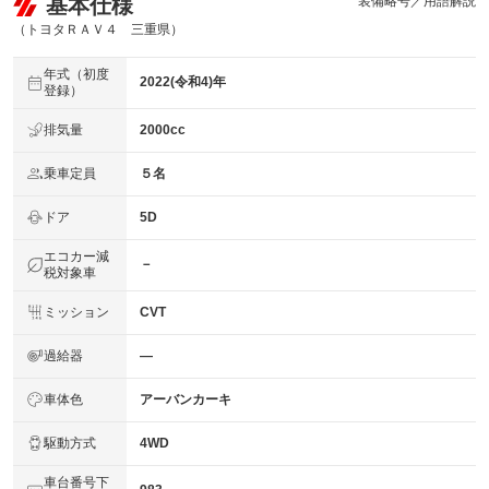
基本仕様
装備略号／用語解説
（トヨタＲＡＶ４ 三重県）
年式（初度
2022(令和4)年
登録）
排気量
2000cc
乗車定員
５名
ドア
5D
エコカー減
－
税対象車
ミッション
CVT
過給器
―
車体色
アーバンカーキ
駆動方式
4WD
車台番号下