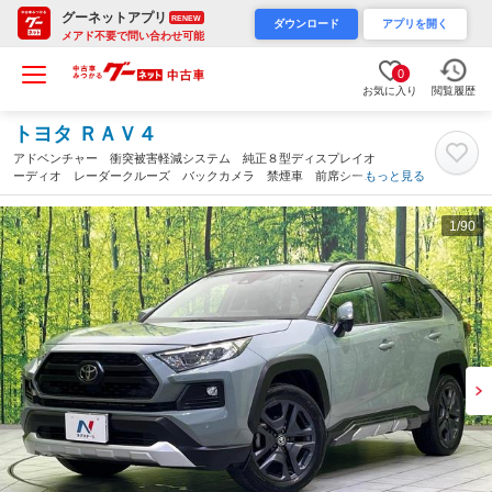
グーネットアプリ
RENEW
ダウンロード
アプリを開く
メアド不要で問い合わせ可能
0
お気に入り
閲覧履歴
トヨタ ＲＡＶ４
アドベンチャー 衝突被害軽減システム 純正８型ディスプレイオ
ーディオ レーダークルーズ バックカメラ 禁煙車 前席シート
もっと見る
エアコン パワーシート ドラレコ コーナーセンサー スマート
キー ルーフレール ＥＴＣ（三重県）
1
/90