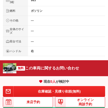
983
3桁
燃料
ガソリン
その他
―
全体のサイ
―
ズ
荷台寸法
―
ハンドル
右
この車両に関するお問い合わせ
無料
現在
0
人
が検討中
在庫確認・見積り依頼(無料)
オンライン
来店予約
商談予約