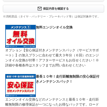
保証内容について問い合わせる
３ヶ月・３０００ｋｍ以内ならエンジン、トランスミッシ
保証内容を確認する
保証項目
ョン、ハイブリッド、ステアリング、ブレーキの各機構に
おける主要項目を無償修理（または交換）いたします。
※消耗部品（タイヤ・バッテリー・ブレーキパッド等）は保証対象外です。
修理回数
無制限
無料エンジンオイル交換
車両本体価格
期間中は何度でも修理可能！修理金額は車両本体価格の１
上限金額
００％までしっかり保証します。車両本体価格５０万円以
下の場合は５０万円まで保証します。
オプション【安心保証付きメンテナンスパック（サービスサポ
無し
ート）】の加入プランに合わせて最大３年分（６回）のエンジ
免責金
保証修理の対象となる場合は、お客様の費用負担は一切ご
ざいません。
ンオイル交換が付帯！アフターサービスもお任せください！※
詳細や各種条件はスタッフまでお問い合わせください
全国のネクステージで受付可能！ご遠方でネクステージに
保証修理
持ち込めないお客様も保証修理はお受け頂けます。詳細
受付先
は、スタッフまでお気軽にお尋ねください。
最長１０年！走行距離無制限の安心保証付
整備付 法定12ヶ月または法定24ヶ月点検整備付
きメンテナンスパック！
法定整備
※車検なし・車検整備付の場合は法定24ヶ月点検整備付
※商用車は6ヶ月または12ヶ月点検整備付
１．契約後～納車までに法定点検を実施致します。 ２．
法定整備
エンジンオイル交換などのメンテナンスと最長１０年・走行距
支払総額に整備代金を含んでおります。 ３．点検記録簿
について
が発行されます。
離無制限の修理保証が一つになったお得なパックです。ロード