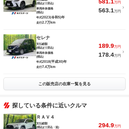
581.1
万円
(税込)(リ済込)
車両本体価格
563.1
万円
(税込)
2023(令和5)年
年式
2.7万km
走行
セレナ
支払総額
189.9
万円
(税込)(リ済込)
車両本体価格
178.4
万円
(税込)
2018(平成30)年
年式
7.4万km
走行
この販売店の在庫一覧を見る
探している条件に近いクルマ
ＲＡＶ４
支払総額
294.9
万円
(税込)(リ済込・追)