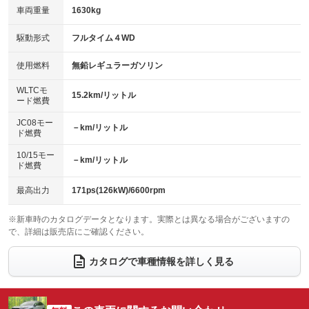
車両重量
1630kg
アイドリングストップ
ドライブレコーダー
キーレス
LEDヘッドランプ
：装備なし
：装備あり
：装備あり
：装備あり
USB入力端子
Bluetooth接続
駆動形式
フルタイム４WD
HID(キセノンライト)
ポータブルナビ
：装備あり
：装備あり
：装備なし
：装備なし
100V電源
クリーンディーゼル
バックカメラ
ETC
使用燃料
無鉛レギュラーガソリン
：装備なし
：装備なし
：装備あり
：装備あり
センターデフロック
エアロ
スマートキー
：装備なし
WLTCモ
：装備なし
：装備あり
15.2km/リットル
ード燃費
レンタカーアップ
展示・試乗車
ローダウン
ランフラットタイヤ
：装備なし
：装備なし
：装備なし
：装備なし
JC08モー
－km/リットル
ド燃費
電動格納ミラー
パワーシート
3列シート
：装備あり
：装備あり
：装備なし
10/15モー
装備略号／用語解説
－km/リットル
ベンチシート
フルフラットシート
ド燃費
：装備なし
：装備なし
チップアップシート
オットマン
：装備なし
：装備なし
最高出力
171ps(126kW)/6600rpm
電動格納サードシート
シートヒーター
：装備なし
：装備あり
※新車時のカタログデータとなります。実際とは異なる場合がございますの
で、詳細は販売店にご確認ください。
ウォークスルー
後席モニター
：装備なし
：装備なし
電動リアゲート
フロントカメラ
カタログで車種情報を詳しく見る
：装備なし
：装備なし
シートエアコン
全周囲カメラ
：装備あり
：装備なし
サイドカメラ
ルーフレール