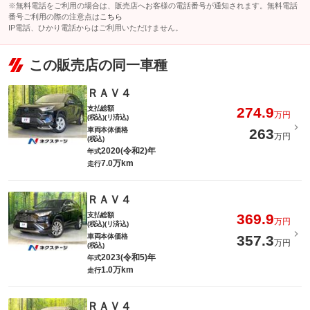
※無料電話をご利用の場合は、販売店へお客様の電話番号が通知されます。無料電話
番号ご利用の際の注意点は
こちら
IP電話、ひかり電話からはご利用いただけません。
この販売店の同一車種
ＲＡＶ４
支払総額
274.9
万円
(税込)(リ済込)
車両本体価格
263
万円
(税込)
2020(令和2)年
年式
7.0万km
走行
ＲＡＶ４
支払総額
369.9
万円
(税込)(リ済込)
車両本体価格
357.3
万円
(税込)
2023(令和5)年
年式
1.0万km
走行
ＲＡＶ４