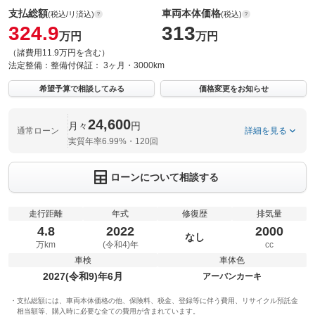
支払総額
車両本体価格
(税込/リ済込)
(税込)
324.9
313
万円
万円
（諸費用11.9万円を含む）
法定整備：
整備付
保証：
3ヶ月・3000km
希望予算で相談してみる
価格変更をお知らせ
24,600
月々
円
通常ローン
詳細を見る
実質年率6.99%・120回
ローンについて相談する
走行距離
年式
修復歴
排気量
4.8
2022
2000
なし
万km
(令和4)年
cc
車検
車体色
2027(令和9)年6月
アーバンカーキ
支払総額には、車両本体価格の他、保険料、税金、登録等に伴う費用、リサイクル預託金
相当額等、購入時に必要な全ての費用が含まれています。