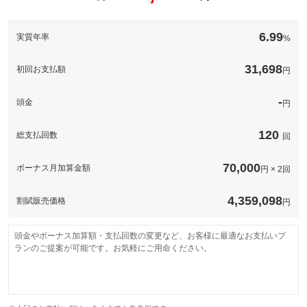
このパックの見積もり依頼（無料）
備考
－
6.99
実質年率
%
このパックの見積もり依頼（無料）
31,698
初回お支払額
円
-
頭金
円
120
総支払回数
回
70,000
ボーナス月加算金額
円 × 2回
4,359,098
割賦販売価格
円
頭金やボーナス加算額・支払回数の変更など、お客様に最適なお支払いプ
ランのご提案が可能です。お気軽にご用命ください。