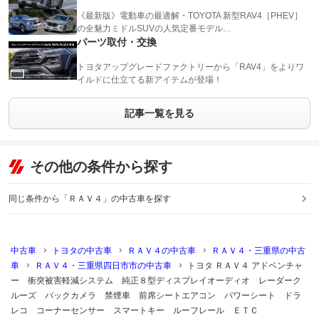
《最新版》電動車の最適解・TOYOTA 新型RAV4［PHEV］
の全魅力ミドルSUVの人気定番モデル…
パーツ取付・交換
トヨタアップグレードファクトリーから「RAV4」をよりワ
イルドに仕立てる新アイテムが登場！
記事一覧を見る
その他の条件から探す
同じ条件から「ＲＡＶ４」の中古車を探す
中古車
トヨタの中古車
ＲＡＶ４の中古車
ＲＡＶ４・三重県の中古
車
ＲＡＶ４・三重県四日市市の中古車
トヨタ ＲＡＶ４ アドベンチャ
ー 衝突被害軽減システム 純正８型ディスプレイオーディオ レーダーク
ルーズ バックカメラ 禁煙車 前席シートエアコン パワーシート ドラ
レコ コーナーセンサー スマートキー ルーフレール ＥＴＣ