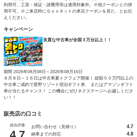
利用可。工賃・保証・諸費用等は適用対象外。※他クーポンとの併
用不可。※ご来店時にＧｏｏネットの来店クーポンを見た、とお伝
えください。
キャンペーン
良質な中古車が全国３万台以上！！
期間 2026年08月08日～2026年08月16日
８月８日～１６日は中古車夏トクフェア開催！ 総額５０万円以上の
中古車ご成約で星野リゾート宿泊ギフト券、 またはアマゾンギフト
券が当たるチャンス！ この機会にぜひネクステージへお越しくださ
い！！
販売店の口コミ
総合評価
4.7
お問い合わせ（見積り）
（5点満点中）
4.7
4.8
納車までの対応