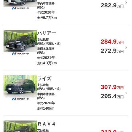
車両本体価格
282.9
万円
(税込)
2020年
年式
6.7万km
走行
ハリアー
支払総額
284.9
万円
(税込)(リ済込・追)
車両本体価格
272.9
万円
(税込)
2021年
年式
4.3万km
走行
ライズ
支払総額
307.9
万円
(税込)(リ済込・追)
車両本体価格
295.4
万円
(税込)
2026年
年式
140km
走行
ＲＡＶ４
支払総額