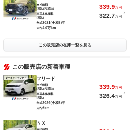
支払総額
339.9
万円
(税込)(リ済込)
車両本体価格
322.7
万円
(税込)
2021(令和3)年
年式
4.0万km
走行
この販売店の在庫一覧を見る
この販売店の新着車種
フリード
グーネットセレクト
支払総額
339.9
万円
(税込)(リ済込)
車両本体価格
326.4
万円
(税込)
2026(令和8)年
年式
6km
走行
ＮＸ
支払総額