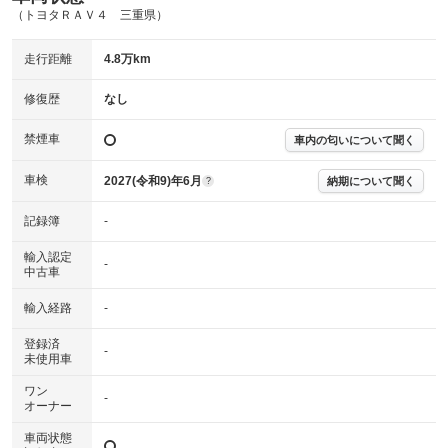
（トヨタＲＡＶ４ 三重県）
主要機関に不具合はありません。
機関
走行距離
4.8万km
詳細は鑑定書をご確認ください。
修復歴
修復歴
なし
※グー鑑定は保証サービスではございません。購入時は必ず現車をご確認
下さい。
禁煙車
車内の匂いについて聞く
※実際にお渡しするコンディションチェックシートにつきましては、形式
および表示項目が異なる場合がございます。
※グー鑑定の評価はあくまでも記載している鑑定日の鑑定結果となりま
車検
2027(令和9)年6月
納期について聞く
?
す。車両情報等の詳細は各販売店へお問い合わせ下さい。
記録簿
-
輸入認定
-
中古車
輸入経路
-
登録済
-
未使用車
ワン
-
オーナー
車両状態