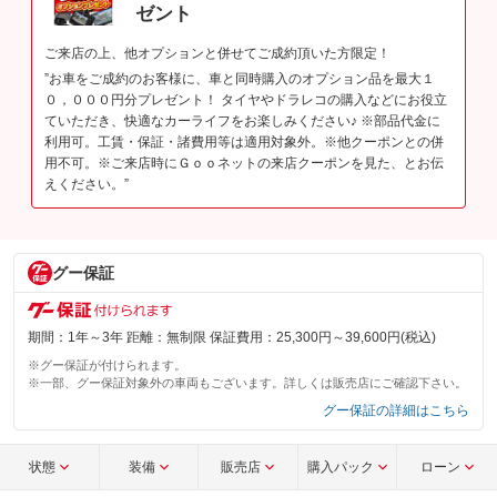
ゼント
ご来店の上、他オプションと併せてご成約頂いた方限定！
”お車をご成約のお客様に、車と同時購入のオプション品を最大１
０，０００円分プレゼント！ タイヤやドラレコの購入などにお役立
ていただき、快適なカーライフをお楽しみください♪ ※部品代金に
利用可。工賃・保証・諸費用等は適用対象外。※他クーポンとの併
用不可。※ご来店時にＧｏｏネットの来店クーポンを見た、とお伝
えください。”
グー保証
期間：1年～3年 距離：無制限 保証費用：25,300円～39,600円(税込)
※グー保証が付けられます。
※一部、グー保証対象外の車両もございます。詳しくは販売店にご確認下さい。
グー保証の詳細はこちら
状態
装備
販売店
購入パック
ローン