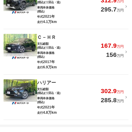
312.9
万円
(税込)(リ済込・追)
車両本体価格
295.7
万円
(税込)
2021年
年式
4.1万km
走行
Ｃ－ＨＲ
支払総額
167.9
万円
(税込)(リ済込・追)
車両本体価格
156
万円
(税込)
2017年
年式
6.9万km
走行
ハリアー
支払総額
302.9
万円
(税込)(リ済込・追)
車両本体価格
285.8
万円
(税込)
2021年
年式
4.8万km
走行