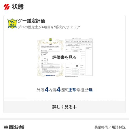
状態
グー鑑定評価
プロの鑑定士が4項目を5段階でチェック
評価書を見る
4
4
外装
内装
機関
修復歴
正常
無
気になるキズやヘコミは補修済みですが、小さなキズやヘ
外装
コミが残っています。
詳しく見る
(車両外装)
キズ・へこみについて問い合わせる
内装
気になる汚れ等が、部分的にあります。
(内装状態)
車両状態
装備略号／用語解説