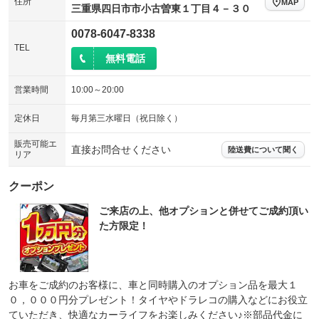
住所
MAP
三重県四日市市小古曽東１丁目４－３０
0078-6047-8338
TEL
無料電話
営業時間
10:00～20:00
定休日
毎月第三水曜日（祝日除く）
販売可能エ
直接お問合せください
陸送費について聞く
リア
クーポン
ご来店の上、他オプションと併せてご成約頂い
た方限定！
お車をご成約のお客様に、車と同時購入のオプション品を最大１
０，０００円分プレゼント！タイヤやドラレコの購入などにお役立
ていただき、快適なカーライフをお楽しみください♪※部品代金に