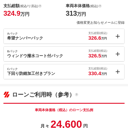
支払総額
車両本体価格
(税込/リ済込)
(税込)
324.9
313
万円
万円
価格変更お知らせメールに登録
支払総額(税込)
Aパック
326.6
希望ナンバーパック
万円
内：オプシ
1.7
ョン価格
支払総額(税込)
Bパック
万円
326.5
(税込)
ウィンドウ撥水コート付パック
万円
車両本体価
313
万円
内：オプシ
格
1.6
ョン価格
支払総額(税込)
Cパック
万円
330.4
(税込)
下回り防錆加工付きプラン
万円
車両本体価
313
万円
内：オプシ
格
パック内容
5.5
ョン価格
万円
(税込)
ローンご利用時（参考）
車両本体価
313
万円
格
パック内容
備考
－
車両本体価格（税込）のローン支払例
パック内容
24,600
このパックの見積もり依頼（無料）
備考
－
月々
円