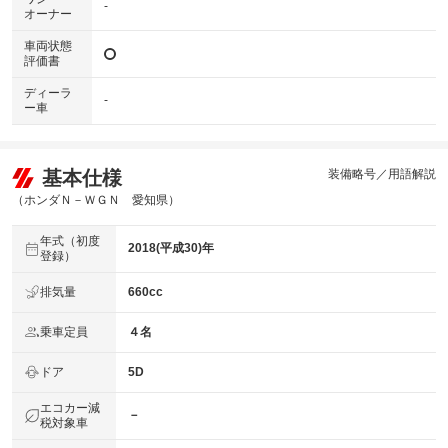
-
オーナー
車両状態
評価書
ディーラ
-
ー車
基本仕様
装備略号／用語解説
（ホンダＮ－ＷＧＮ 愛知県）
年式（初度
2018(平成30)年
登録）
排気量
660cc
乗車定員
４名
ドア
5D
エコカー減
－
税対象車