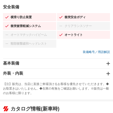
安全装備
横滑り防止装置
衝突安全ボディ
：装備あり
：装備あり
衝突被害軽減システム
クリアランスソナー
：装備あり
：装備なし
オートマチックハイビーム
オートライト
：装備なし
：装備あり
頸部衝撃緩和ヘッドレスト
：装備なし
装備略号／用語解説
基本装備
エアバッグ：運転席/助手席
外装・内装
：装備あり
スライドドア
カーナビ：SDナビ
：装備なし
：装備あり
【注】販売は、当店に直接ご来場頂けるお客様を優先させていただきます。◆
お取置きはいたしません。◆在庫の有無をご確認お願いします。※販売は一般
サンルーフ
ABS
TV
：装備なし
：装備あり
：装備なし
のお客様に限ります。
エアコン
Wエアコン
オーディオ：CDまたはCDチェンジャー
：装備あり
：装備なし
：装備あり
リフトアップ
パワーステアリング
カタログ情報(新車時)
ビジュアル
：装備なし
：装備あり
：装備なし