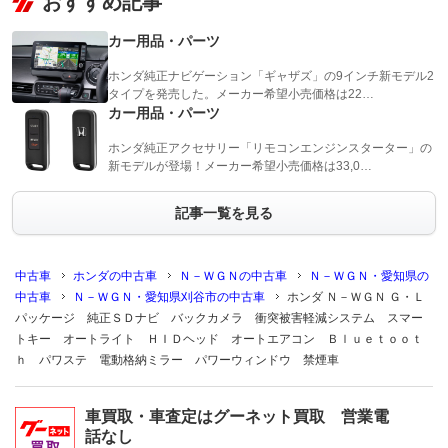
おすすめ記事
カー用品・パーツ
ホンダ純正ナビゲーション「ギャザズ」の9インチ新モデル2
タイプを発売した。メーカー希望小売価格は22…
カー用品・パーツ
ホンダ純正アクセサリー「リモコンエンジンスターター」の
新モデルが登場！メーカー希望小売価格は33,0…
記事一覧を見る
中古車
ホンダの中古車
Ｎ－ＷＧＮの中古車
Ｎ－ＷＧＮ・愛知県の
中古車
Ｎ－ＷＧＮ・愛知県刈谷市の中古車
ホンダ Ｎ－ＷＧＮ Ｇ・Ｌ
パッケージ 純正ＳＤナビ バックカメラ 衝突被害軽減システム スマー
トキー オートライト ＨＩＤヘッド オートエアコン Ｂｌｕｅｔｏｏｔ
ｈ パワステ 電動格納ミラー パワーウィンドウ 禁煙車
車買取・車査定はグーネット買取 営業電
話なし