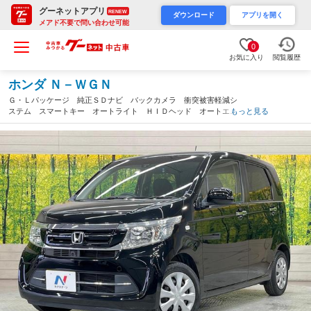
グーネットアプリ
RENEW
ダウンロード
アプリを開く
メアド不要で問い合わせ可能
0
お気に入り
閲覧履歴
ホンダ Ｎ－ＷＧＮ
Ｇ・Ｌパッケージ 純正ＳＤナビ バックカメラ 衝突被害軽減シ
ステム スマートキー オートライト ＨＩＤヘッド オートエア
もっと見る
コン Ｂｌｕｅｔｏｏｔｈ パワステ 電動格納ミラー パワーウ
ィンドウ 禁煙車（愛知県）