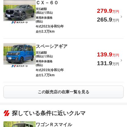
ＣＸ－６０
支払総額
279.9
万円
(税込)(リ済込)
車両本体価格
265.9
万円
(税込)
2023(令和5)年
年式
2.3万km
走行
スペーシアギア
支払総額
139.9
万円
(税込)(リ済込)
車両本体価格
131.9
万円
(税込)
2019(令和1)年
年式
1.7万km
走行
この販売店の在庫一覧を見る
探している条件に近いクルマ
ワゴンＲスマイル