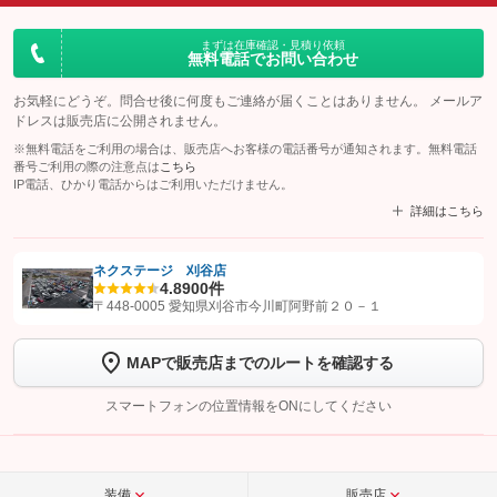
まずは在庫確認・見積り依頼
無料電話でお問い合わせ
お気軽にどうぞ。問合せ後に何度もご連絡が届くことはありません。 メールア
ドレスは販売店に公開されません。
※無料電話をご利用の場合は、販売店へお客様の電話番号が通知されます。無料電話
番号ご利用の際の注意点は
こちら
IP電話、ひかり電話からはご利用いただけません。
詳細はこちら
ネクステージ 刈谷店
4.8
900件
【STEP1】
認証画面でグーネットを友だち追加してから「許可する」ボタンを押
〒448-0005 愛知県刈谷市今川町阿野前２０－１
します
MAPで販売店までのルートを確認する
【STEP2】
トーク画面で
ボタンをタップして問い合わせを
完了してください。
スマートフォンの位置情報をONにしてください
こちら
装備
販売店