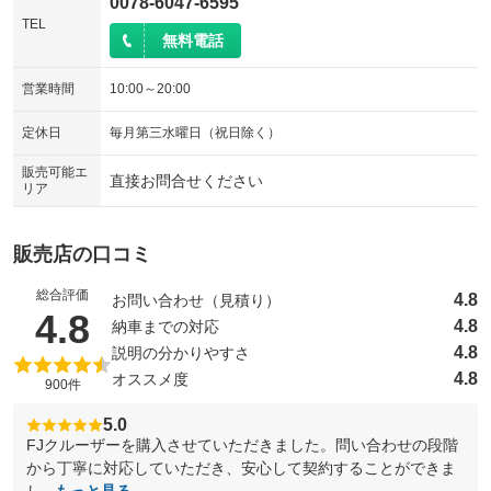
0078-6047-6595
TEL
無料電話
営業時間
10:00～20:00
定休日
毎月第三水曜日（祝日除く）
販売可能エ
直接お問合せください
リア
販売店の口コミ
総合評価
4.8
お問い合わせ（見積り）
（5点満点中）
4.8
4.8
納車までの対応
4.8
説明の分かりやすさ
4.8
オススメ度
900件
5.0
FJクルーザーを購入させていただきました。問い合わせの段階
から丁寧に対応していただき、安心して契約することができま