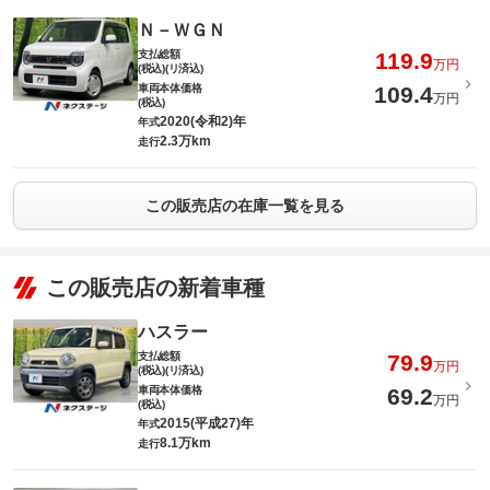
Ｎ－ＷＧＮ
支払総額
119.9
万円
(税込)(リ済込)
車両本体価格
109.4
万円
(税込)
2020(令和2)年
年式
2.3万km
走行
この販売店の在庫一覧を見る
この販売店の新着車種
ハスラー
支払総額
79.9
万円
(税込)(リ済込)
車両本体価格
69.2
万円
(税込)
2015(平成27)年
年式
8.1万km
走行