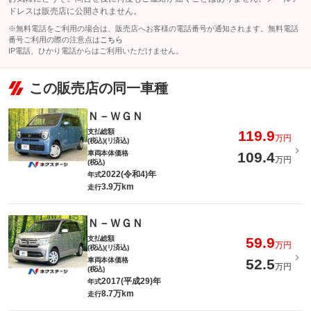
ドレスは販売店に公開されません。
※無料電話をご利用の場合は、販売店へお客様の電話番号が通知されます。無料電話
番号ご利用の際の注意点は
こちら
IP電話、ひかり電話からはご利用いただけません。
この販売店の同一車種
Ｎ－ＷＧＮ
支払総額
119.9
万円
(税込)(リ済込)
車両本体価格
109.4
万円
(税込)
2022(令和4)年
年式
3.9万km
走行
Ｎ－ＷＧＮ
支払総額
59.9
万円
(税込)(リ済込)
車両本体価格
52.5
万円
(税込)
2017(平成29)年
年式
8.7万km
走行