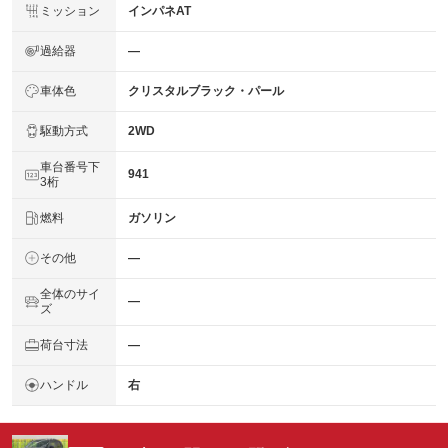
ミッション
インパネAT
過給器
―
車体色
クリスタルブラック・パール
駆動方式
2WD
車台番号下
941
3桁
燃料
ガソリン
その他
―
全体のサイ
―
ズ
荷台寸法
―
ハンドル
右