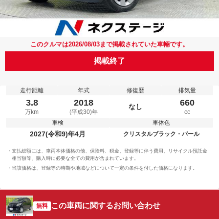
このクルマは2026/08/03まで掲載されていた車輛です。
掲載終了
走行距離
年式
修復歴
排気量
3.8
2018
660
なし
万km
(平成30)年
cc
車検
車体色
2027(令和9)年4月
クリスタルブラック・パール
支払総額には、車両本体価格の他、保険料、税金、登録等に伴う費用、リサイクル預託金
相当額等、購入時に必要な全ての費用が含まれています。
当該価格は、登録等の時期や地域などについて一定の条件を付した価格になります。
この車両に関するお問い合わせ
無料