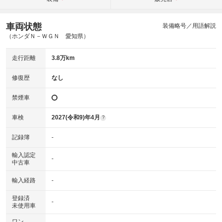
車両状態
装備略号／用語解説
（ホンダＮ－ＷＧＮ 愛知県）
走行距離
3.8万km
修復歴
なし
禁煙車
車検
2027(令和9)年4月
?
記録簿
-
輸入認定
-
中古車
輸入経路
-
登録済
-
未使用車
ワン