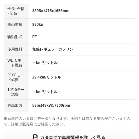
ダウンヒルアシストコントロール
アルミホイール
：装備なし
：装備なし
全長×全幅
3395x1475x1655mm
×全高
パワーウィンドウ
盗難防止システム
革シート
ハーフレザーシート
：装備あり
：装備あり
：装備なし
：装備なし
車両重量
830kg
アイドリングストップ
ドライブレコーダー
キーレス
LEDヘッドランプ
：装備なし
：装備なし
：装備あり
：装備なし
USB入力端子
Bluetooth接続
駆動形式
FF
HID(キセノンライト)
ポータブルナビ
：装備なし
：装備あり
：装備あり
：装備なし
100V電源
クリーンディーゼル
バックカメラ
ETC
使用燃料
無鉛レギュラーガソリン
：装備なし
：装備なし
：装備あり
：装備なし
センターデフロック
エアロ
スマートキー
：装備なし
WLTCモ
：装備なし
：装備あり
－km/リットル
ード燃費
レンタカーアップ
展示・試乗車
ローダウン
ランフラットタイヤ
：装備なし
：装備なし
：装備なし
：装備なし
JC08モー
29.4km/リットル
ド燃費
電動格納ミラー
パワーシート
3列シート
：装備なし
：装備なし
：装備なし
10/15モー
装備略号／用語解説
－km/リットル
ベンチシート
フルフラットシート
ド燃費
：装備あり
：装備なし
チップアップシート
オットマン
：装備なし
：装備なし
最高出力
58ps(43kW)/7300rpm
電動格納サードシート
シートヒーター
：装備なし
：装備なし
※新車時のカタログデータとなります。実際とは異なる場合がございますの
で、詳細は販売店にご確認ください。
ウォークスルー
後席モニター
：装備なし
：装備なし
電動リアゲート
フロントカメラ
カタログで車種情報を詳しく見る
：装備なし
：装備なし