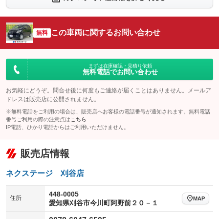
シートエアコン
全周囲カメラ
：装備なし
：装備なし
サイドカメラ
ルーフレール
この車両に関するお問い合わせ
：装備なし
無料
：装備なし
エアサスペンション
ヘッドライトウォッシャー
：装備なし
：装備なし
装備略号／用語解説
まずは在庫確認・見積り依頼
無料電話でお問い合わせ
お気軽にどうぞ。問合せ後に何度もご連絡が届くことはありません。メールア
ドレスは販売店に公開されません。
※無料電話をご利用の場合は、販売店へお客様の電話番号が通知されます。無料電話
番号ご利用の際の注意点は
こちら
IP電話、ひかり電話からはご利用いただけません。
販売店情報
ネクステージ 刈谷店
448-0005
住所
MAP
愛知県刈谷市今川町阿野前２０－１