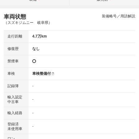
車両状態
装備略号／用語解説
（スズキジムニー 岐阜県）
走行距離
4.7万km
修復歴
なし
禁煙車
車検
車検整備付
?
記録簿
-
輸入認定
-
中古車
輸入経路
-
登録済
-
未使用車
ワン