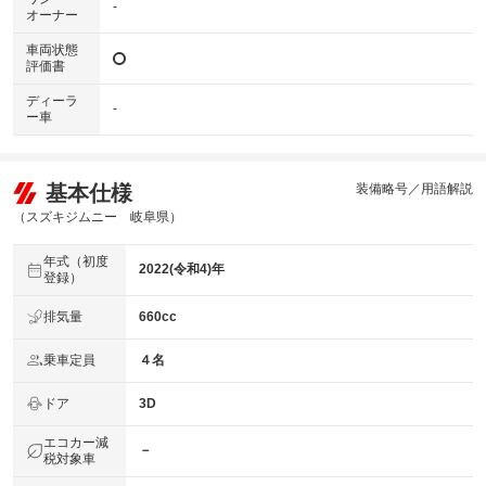
-
オーナー
車両状態
評価書
ディーラ
-
ー車
基本仕様
装備略号／用語解説
（スズキジムニー 岐阜県）
年式（初度
2022(令和4)年
登録）
排気量
660cc
乗車定員
４名
ドア
3D
エコカー減
－
税対象車