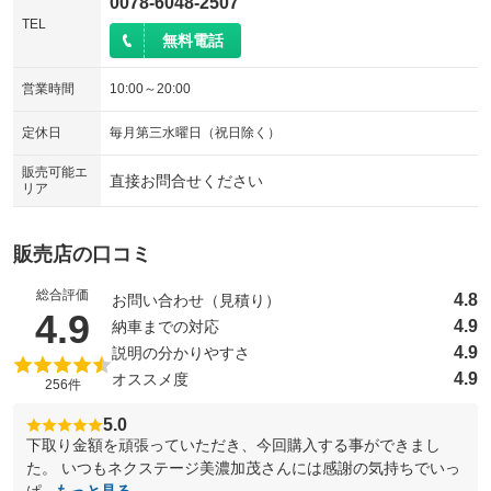
0078-6048-2507
TEL
無料電話
営業時間
10:00～20:00
定休日
毎月第三水曜日（祝日除く）
販売可能エ
直接お問合せください
リア
販売店の口コミ
総合評価
4.8
お問い合わせ（見積り）
（5点満点中）
4.9
4.9
納車までの対応
4.9
説明の分かりやすさ
4.9
オススメ度
256件
5.0
下取り金額を頑張っていただき、今回購入する事ができまし
た。 いつもネクステージ美濃加茂さんには感謝の気持ちでいっ