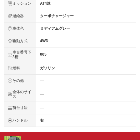
ミッション
AT4速
過給器
ターボチャージャー
車体色
ミディアムグレー
駆動方式
4WD
車台番号下
005
3桁
燃料
ガソリン
その他
―
全体のサイ
―
ズ
荷台寸法
―
ハンドル
右