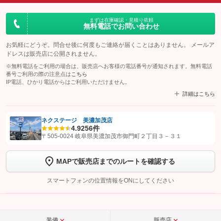
まずは在庫確認・見積り依頼
無料電話でお問い合わせ
お気軽にどうぞ。問合せ後に何度もご連絡が届くことはありません。 メールア
ドレスは販売店に公開されません。
※無料電話をご利用の場合は、販売店へお客様の電話番号が通知されます。無料電話
番号ご利用の際の注意点は
こちら
IP電話、ひかり電話からはご利用いただけません。
詳細はこちら
ネクステージ 美濃加茂店
4.9
256件
【STEP1】
認証画面でグーネットを友だち追加してから「許可する」ボタンを押
〒505-0024 岐阜県美濃加茂市御門町２丁目３－３１
します
MAPで販売店までのルートを確認する
【STEP2】
トーク画面で
ボタンをタップして問い合わせを
完了してください。
スマートフォンの位置情報をONにしてください
こちら
装備
販売店