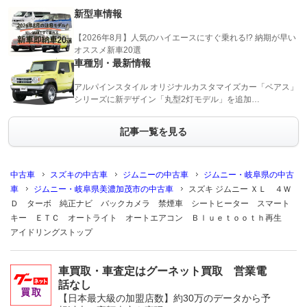
新型車情報
【2026年8月】人気のハイエースにすぐ乗れる!? 納期が早い
オススメ新車20選
車種別・最新情報
アルパインスタイル オリジナルカスタマイズカー「ベアス」
シリーズに新デザイン「丸型2灯モデル」を追加…
記事一覧を見る
中古車
スズキの中古車
ジムニーの中古車
ジムニー・岐阜県の中古
車
ジムニー・岐阜県美濃加茂市の中古車
スズキ ジムニー ＸＬ ４Ｗ
Ｄ ターボ 純正ナビ バックカメラ 禁煙車 シートヒーター スマート
キー ＥＴＣ オートライト オートエアコン Ｂｌｕｅｔｏｏｔｈ再生
アイドリングストップ
車買取・車査定はグーネット買取 営業電
話なし
【日本最大級の加盟店数】約30万のデータから予