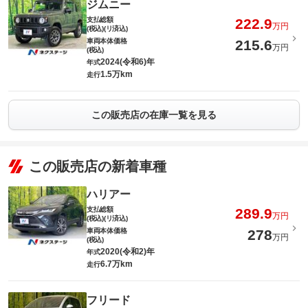
ジムニー
支払総額
222.9
万円
(税込)(リ済込)
車両本体価格
215.6
万円
(税込)
2024(令和6)年
年式
1.5万km
走行
この販売店の在庫一覧を見る
この販売店の新着車種
ハリアー
支払総額
289.9
万円
(税込)(リ済込)
車両本体価格
278
万円
(税込)
2020(令和2)年
年式
6.7万km
走行
フリード