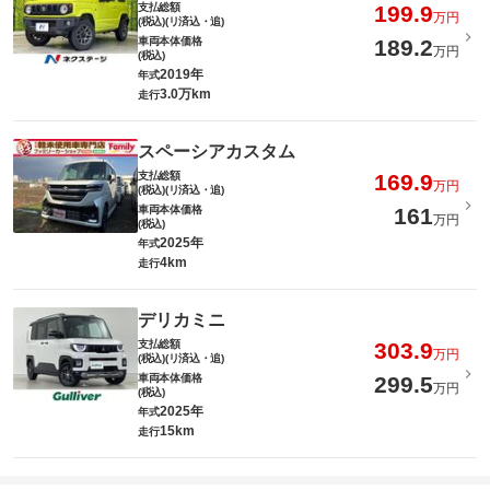
支払総額
199.9
万円
(税込)(リ済込・追)
車両本体価格
189.2
万円
(税込)
2019年
年式
3.0万km
走行
スペーシアカスタム
支払総額
169.9
万円
(税込)(リ済込・追)
車両本体価格
161
万円
(税込)
2025年
年式
4km
走行
デリカミニ
支払総額
303.9
万円
(税込)(リ済込・追)
車両本体価格
299.5
万円
(税込)
2025年
年式
15km
走行