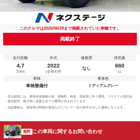
このクルマは2026/06/29まで掲載されていた車輛です。
掲載終了
走行距離
年式
修復歴
排気量
4.7
2022
660
なし
万km
(令和4)年
cc
車検
車体色
車検整備付
ミディアムグレー
支払総額には、車両本体価格の他、保険料、税金、登録等に伴う費用、リサイクル預託金
相当額等、購入時に必要な全ての費用が含まれています。
当該価格は、登録等の時期や地域などについて一定の条件を付した価格になります。
この車両に関するお問い合わせ
無料