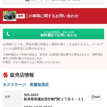
シートエアコン
全周囲カメラ
：装備なし
：装備なし
サイドカメラ
ルーフレール
この車両に関するお問い合わせ
：装備なし
無料
：装備なし
エアサスペンション
ヘッドライトウォッシャー
：装備なし
：装備なし
装備略号／用語解説
まずは在庫確認・見積り依頼
無料電話でお問い合わせ
お気軽にどうぞ。問合せ後に何度もご連絡が届くことはありません。メールア
ドレスは販売店に公開されません。
※無料電話をご利用の場合は、販売店へお客様の電話番号が通知されます。無料電話
番号ご利用の際の注意点は
こちら
IP電話、ひかり電話からはご利用いただけません。
販売店情報
ネクステージ 美濃加茂店
505-0024
住所
MAP
岐阜県美濃加茂市御門町２丁目３－３１