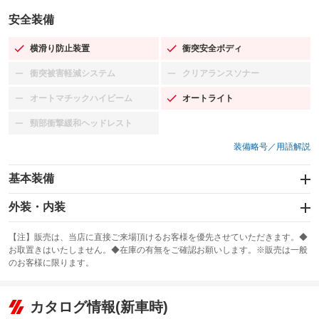
安全装備
横滑り防止装置
衝突安全ボディ
：装備あり
：装備あり
衝突被害軽減システム
クリアランスソナー
：装備なし
：装備なし
オートマチックハイビーム
オートライト
：装備なし
：装備あり
頸部衝撃緩和ヘッドレスト
：装備なし
装備略号／用語解説
基本装備
エアバッグ：運転席/助手席/サイド
外装・内装
：装備あり
スライドドア
カーナビ：SDナビ
：装備なし
：装備あり
【注】販売は、当店に直接ご来場頂けるお客様を優先させていただきます。◆
お取置きはいたしません。◆在庫の有無をご確認お願いします。※販売は一般
サンルーフ
ABS
TV：フルセグ
：装備なし
：装備あり
：装備あり
のお客様に限ります。
エアコン
Wエアコン
オーディオ：CDまたはCDチェンジャー／ミュージックサーバー
：装備あり
：装備なし
：装備あり
リフトアップ
パワーステアリング
カタログ情報(新車時)
ビジュアル：-／DVD再生
：装備なし
：装備なし
：装備あり