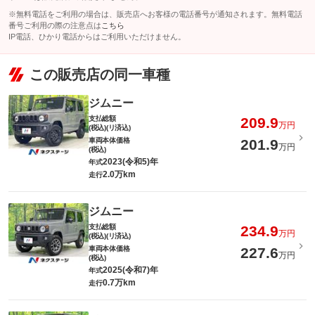
※無料電話をご利用の場合は、販売店へお客様の電話番号が通知されます。無料電話
番号ご利用の際の注意点は
こちら
IP電話、ひかり電話からはご利用いただけません。
この販売店の同一車種
ジムニー
支払総額
209.9
万円
(税込)(リ済込)
車両本体価格
201.9
万円
(税込)
2023(令和5)年
年式
2.0万km
走行
ジムニー
支払総額
234.9
万円
(税込)(リ済込)
車両本体価格
227.6
万円
(税込)
2025(令和7)年
年式
0.7万km
走行