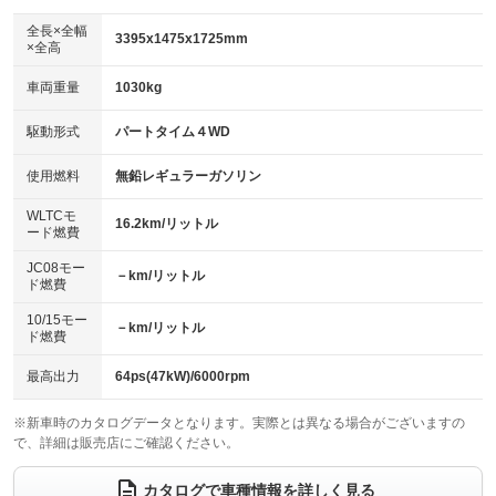
ダウンヒルアシストコントロール
アルミホイール
：装備あり
：装備なし
全長×全幅
3395x1475x1725mm
×全高
パワーウィンドウ
盗難防止システム
革シート
ハーフレザーシート
：装備あり
：装備あり
：装備なし
：装備なし
車両重量
1030kg
アイドリングストップ
ドライブレコーダー
キーレス
LEDヘッドランプ
：装備あり
：装備なし
：装備あり
：装備なし
USB入力端子
Bluetooth接続
駆動形式
パートタイム４WD
HID(キセノンライト)
ポータブルナビ
：装備なし
：装備あり
：装備なし
：装備なし
100V電源
クリーンディーゼル
バックカメラ
ETC
使用燃料
無鉛レギュラーガソリン
：装備なし
：装備なし
：装備あり
：装備あり
センターデフロック
エアロ
スマートキー
：装備なし
WLTCモ
：装備なし
：装備あり
16.2km/リットル
ード燃費
レンタカーアップ
展示・試乗車
ローダウン
ランフラットタイヤ
：装備なし
：装備なし
：装備なし
：装備なし
JC08モー
－km/リットル
ド燃費
電動格納ミラー
パワーシート
3列シート
：装備あり
：装備なし
：装備なし
10/15モー
装備略号／用語解説
－km/リットル
ベンチシート
フルフラットシート
ド燃費
：装備なし
：装備なし
チップアップシート
オットマン
：装備なし
：装備なし
最高出力
64ps(47kW)/6000rpm
電動格納サードシート
シートヒーター
：装備なし
：装備あり
※新車時のカタログデータとなります。実際とは異なる場合がございますの
で、詳細は販売店にご確認ください。
ウォークスルー
後席モニター
：装備なし
：装備なし
電動リアゲート
フロントカメラ
カタログで車種情報を詳しく見る
：装備なし
：装備なし