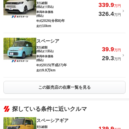
支払総額
339.9
万円
(税込)(リ済込)
車両本体価格
326.4
万円
(税込)
2026(令和8)年
年式
10km
走行
スペーシア
支払総額
39.9
万円
(税込)(リ済込)
車両本体価格
29.3
万円
(税込)
2015(平成27)年
年式
9.9万km
走行
この販売店の在庫一覧を見る
探している条件に近いクルマ
スペーシアギア
支払総額
139.9