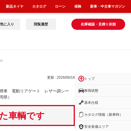
新品タイヤ
カタログ
ローン
保険
新車・中古車マガジン
気に入り
閲覧履歴
在庫確認・見積り依頼
 レ
更新 : 2026/06/18
トップ
車両状態
煙車 電動リアゲート レザー調シー
岡県）
基本仕様
いた車輌です
カタログ情報（新車時）
安全装備エリア