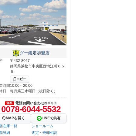
グー鑑定加盟店
所
〒432-8067
静岡県浜松市中央区西鴨江町６５
６
コピー
業時間
10:00～20:00
休日
毎月第三水曜日（祝日除く）
電話お問い合わせ
無料
携帯可
0078-6044-5532
MAPを開く
LINEで共有
舗在庫一覧
ショールーム
舗詳細
査定・売却相談