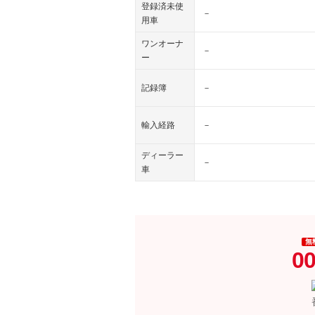
登録済未使
－
用車
ワンオーナ
－
ー
記録簿
－
輸入経路
－
ディーラー
－
車
無
00