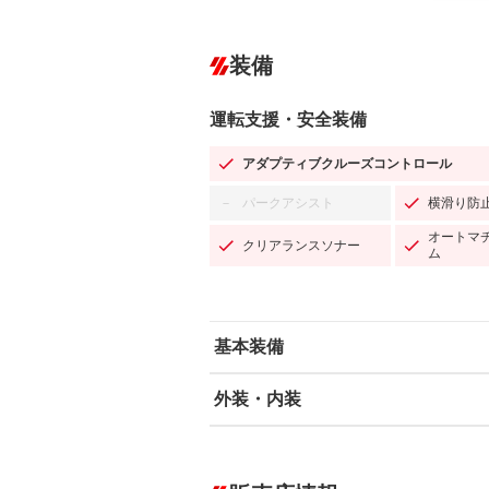
装備
運転支援・安全装備
アダプティブクルーズコントロール
パークアシスト
横滑り防
－
オートマ
クリアランスソナー
ム
基本装備
外装・内装
エアバッグ：運転席/助手席/サイド
ABS
エアコン
カーナビ：メモリーナビ他
ダウンヒルアシストコントロール
－