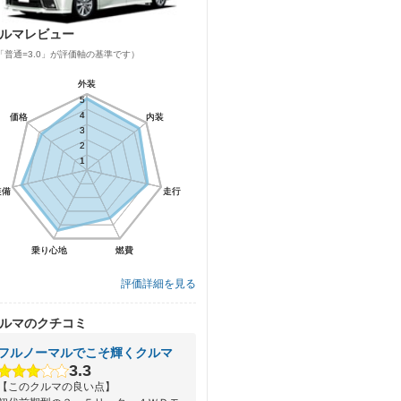
ルマレビュー
「普通=3.0」が評価軸の基準です）
外装
外装
5
5
4
4
価格
価格
内装
内装
3
3
2
2
1
1
装備
装備
走行
走行
乗り心地
乗り心地
燃費
燃費
評価詳細を見る
ルマのクチコミ
フルノーマルでこそ輝くクルマ
3.3
【このクルマの良い点】