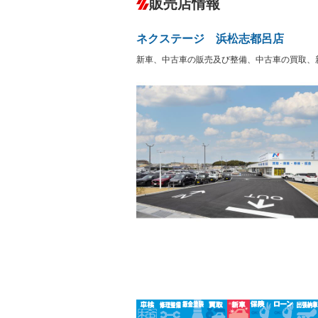
販売店情報
オーディオ：CDまたはCDチェンジャー
プレイヤー接続可
盗難防止システム
アイドリ
－
ヘッドライトウォッシャ
革シート
－
－
ネクステージ 浜松志都呂店
ー
Bluetooth接続
100V電源
－
新車、中古車の販売及び整備、中古車の買取、
LEDヘッドランプ
HID(キ
－
レンタカーアップ
展示・試
－
－
ETC
エアロ
－
ランフラットタイヤ
パワーシ
－
フルフラットシート
チップア
－
－
シートヒーター
ウォーク
フロントカメラ
シートエ
－
ルーフレール
エアサス
－
－