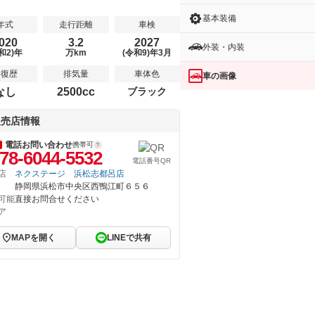
基本装備
年式
走行距離
車検
020
3.2
2027
外装・内装
和2)年
万km
(令和9)年3月
修復歴
排気量
車体色
車の画像
なし
2500cc
ブラック
販売店情報
電話お問い合わせ
携帯可
78-6044-5532
電話番号QR
店
ネクステージ 浜松志都呂店
静岡県浜松市中央区西鴨江町６５６
可能
直接お問合せください
ア
MAPを開く
LINEで共有