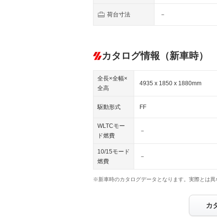
荷台寸法
－
カタログ情報（新車時）
全長×全幅×
4935 x 1850 x 1880mm
全高
駆動形式
FF
WLTCモー
－
ド燃費
10/15モード
－
燃費
※新車時のカタログデータとなります。実際とは異
カ