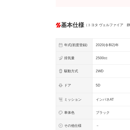
基本仕様
（トヨタ ヴェルファイア 
年式(初度登録)
2020(令和2)年
排気量
2500cc
駆動方式
2WD
ドア
5D
ミッション
インパネAT
車体色
ブラック
その他仕様
－