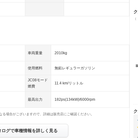
ク
（
車両重量
2010kg
使用燃料
無鉛レギュラーガソリン
JC08モード
11.4 km/リットル
燃費
最高出力
182ps(134kW)/6000rpm
ク
なる場合がございますので、詳細は販売店にご確認ください。
タログで車種情報を詳しく見る