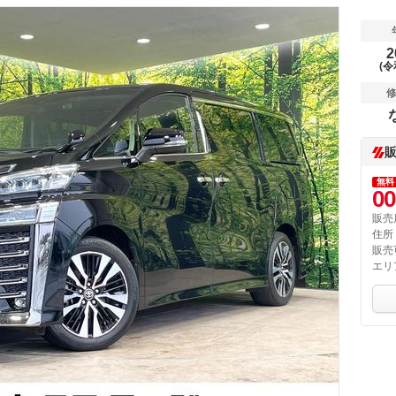
2
(令
無料
00
販売
住所
販売
エリ