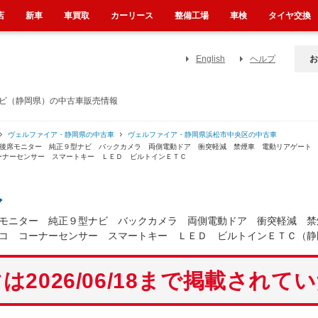
店
新車
車買取
カーリース
整備工場
車検
タイヤ交換
English
ヘルプ
お
ナビ（静岡県）の中古車販売情報
ヴェルファイア・静岡県の中古車
ヴェルファイア・静岡県浜松市中央区の中古車
 後席モニター 純正９型ナビ バックカメラ 両側電動ドア 衝突軽減 禁煙車 電動リアゲート
ーナーセンサー スマートキー ＬＥＤ ビルトインＥＴＣ
ア
モニター 純正９型ナビ バックカメラ 両側電動ドア 衝突軽減 禁
コ コーナーセンサー スマートキー ＬＥＤ ビルトインＥＴＣ（静
は2026/06/18まで掲載されて