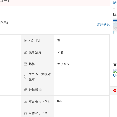
販
販
静岡県）
用語解説
ハンドル
右
乗車定員
７名
燃料
ガソリン
車
エコカー減税対
－
象車
過給器
－
車台番号下３桁
847
全体のサイズ
－