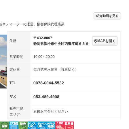
／ミュージック
ビジュアル：-／DVD再
アルミホイール：18イ
生
ンチ
ングストップ
ドライブレコーダー
USB入力端子
ハーフレザーシート
キーレス
－
紹介動画を見る
クリーンディーゼル
センターデフロック
－
－
新車ディーラーの運営、損害保険代理店業
セノンライト)
ポータブルナビ
バックカメラ
－
乗車
電動格納ミラー
スマートキー
ローダウン
－
〒432-8067
MAPを開く
住所
装備略号／用語解説
静岡県浜松市中央区西鴨江町６５６
ート
3列シート
ベンチシート
－
営業時間
10:00～20:00
ップシート
オットマン
電動格納サードシート
－
スルー
後席モニター
電動リアゲート
定休日
毎月第三水曜日（祝日除く）
アコン
全周囲カメラ
サイドカメラ
－
－
0078-6044-5532
TEL
ペンション
053-489-4908
FAX
装備略号／用語解説
販売可能
直接お問合せください
エリア