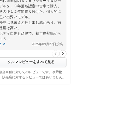
初代前期型の３．５リッター４ＷＤモ
デルを、３年落ち認定中古車で購入。
その後１２年間乗り続けた、個人的に
思い出深いモデル。
外見は見栄えと押し出し感があり、満
足度は高い。
ボディ自体も頑健で、初年度登録から
１５…
Z-M
2025年09月27日投稿
クルマレビューをすべて見る
該当車種に対してのレビューです。表示物
、販売店に対するレビューではありません。