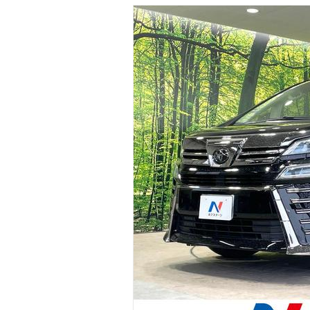
マガジン
車カタログ
自動車ローン
保険
レビュー
価格相場
教習所
用語集