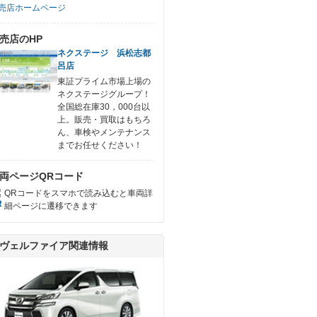
売店ホームページ
売店のHP
ネクステージ 浜松志都
呂店
東証プライム市場上場の
ネクステージグループ！
全国総在庫30，000台以
上。販売・買取はもちろ
ん、車検やメンテナンス
までお任せください！
両ページQRコード
QRコードをスマホで読み込むと車両詳
細ページに遷移できます
ヴェルファイア関連情報