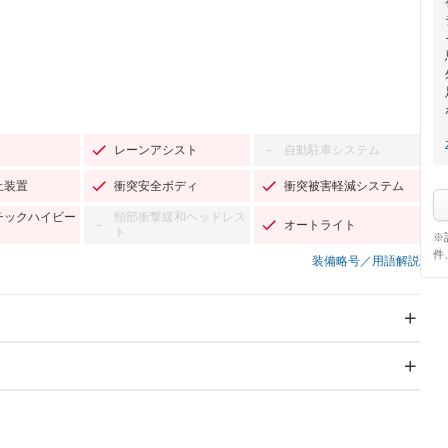
レーンアシスト
自動駐車システム
－
止装置
衝突安全ボディ
衝突被害軽減システム
チックハイビー
頸部衝撃緩和ヘッドレス
オートライト
－
ト
※
件
装備略号／用語解説
スライドドア：両面電動
サンルーフ
－
Wエアコン
リフトアップ
－
TV：フルセグ
パワーステアリング
パワーウィンドウ