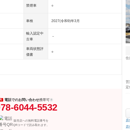
禁煙車
○
車検
2027(令和9)年3月
輸入認定中
－
古車
車両状態評
○
価書
住
営
定
電話でのお問い合わせ
携帯可
料
78-6044-5532
店
販売店への無料電話番号を
QRコードで読み取れます。
店