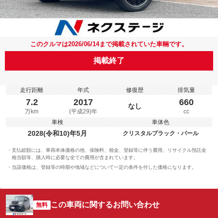
このクルマは2026/06/14まで掲載されていた車輛です。
掲載終了
走行距離
年式
修復歴
排気量
7.2
2017
660
なし
万km
(平成29)年
cc
車検
車体色
2028(令和10)年5月
クリスタルブラック・パール
支払総額には、車両本体価格の他、保険料、税金、登録等に伴う費用、リサイクル預託金
相当額等、購入時に必要な全ての費用が含まれています。
当該価格は、登録等の時期や地域などについて一定の条件を付した価格になります。
この車両に関するお問い合わせ
無料