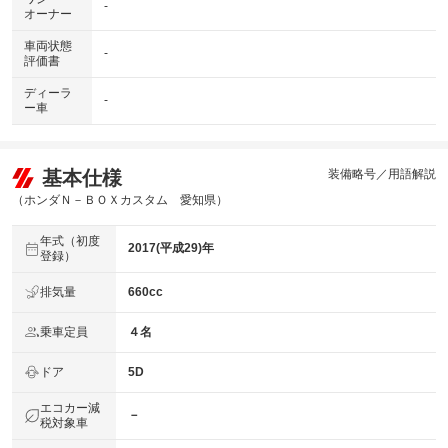
-
オーナー
車両状態
-
評価書
ディーラ
-
ー車
基本仕様
装備略号／用語解説
（ホンダＮ－ＢＯＸカスタム 愛知県）
年式（初度
2017(平成29)年
登録）
排気量
660cc
乗車定員
４名
ドア
5D
エコカー減
－
税対象車