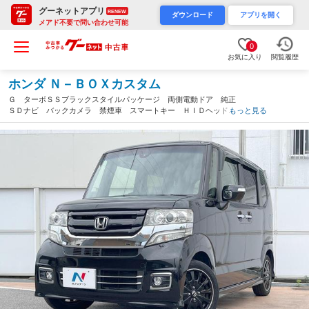
グーネットアプリ
RENEW
ダウンロード
アプリを開く
メアド不要で問い合わせ可能
0
お気に入り
閲覧履歴
ホンダ Ｎ－ＢＯＸカスタム
Ｇ ターボＳＳブラックスタイルパッケージ 両側電動ドア 純正
ＳＤナビ バックカメラ 禁煙車 スマートキー ＨＩＤヘッドラ
もっと見る
イト ＥＴＣ クルコン 純正１５インチアルミホイール オート
ライト オートエアコン Ｂｌｕｅｔｏｏｔｈ ＣＤ（愛知県）