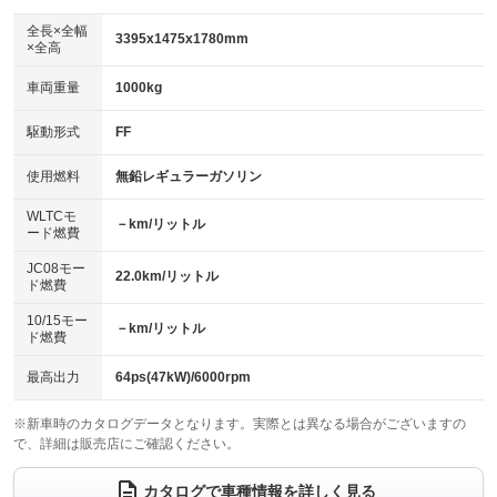
ダウンヒルアシストコントロール
：装備なし
アルミホイール：15インチ
全長×全幅
：装備あり
3395x1475x1780mm
×全高
パワーウィンドウ
盗難防止システム
：装備あり
：装備あり
革シート
ハーフレザーシート
：装備なし
：装備あり
車両重量
1000kg
アイドリングストップ
ドライブレコーダー
：装備なし
：装備なし
キーレス
LEDヘッドランプ
：装備あり
：装備なし
USB入力端子
Bluetooth接続
駆動形式
FF
：装備なし
：装備あり
HID(キセノンライト)
ポータブルナビ
：装備あり
：装備なし
100V電源
クリーンディーゼル
使用燃料
無鉛レギュラーガソリン
：装備なし
：装備なし
バックカメラ
ETC
：装備あり
：装備あり
センターデフロック
：装備なし
WLTCモ
エアロ
スマートキー
－km/リットル
：装備なし
：装備あり
ード燃費
レンタカーアップ
展示・試乗車
：装備なし
：装備なし
ローダウン
ランフラットタイヤ
：装備なし
：装備なし
JC08モー
22.0km/リットル
ド燃費
電動格納ミラー
：装備あり
パワーシート
3列シート
：装備なし
：装備なし
10/15モー
装備略号／用語解説
－km/リットル
ド燃費
ベンチシート
フルフラットシート
：装備なし
：装備あり
チップアップシート
オットマン
最高出力
64ps(47kW)/6000rpm
：装備なし
：装備なし
電動格納サードシート
シートヒーター
：装備なし
：装備あり
※新車時のカタログデータとなります。実際とは異なる場合がございますの
で、詳細は販売店にご確認ください。
ウォークスルー
後席モニター
：装備なし
：装備なし
カタログで車種情報を詳しく見る
電動リアゲート
フロントカメラ