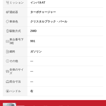
ミッション
インパネAT
過給器
ターボチャージャー
車体色
クリスタルブラック・パール
駆動方式
2WD
車台番号下
991
3桁
燃料
ガソリン
その他
―
全体のサイ
―
ズ
荷台寸法
―
ハンドル
右