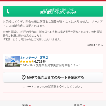
まずは在庫確認・見積り依頼
無料電話でお問い合わせ
お気軽にどうぞ。問合せ後に何度もご連絡が届くことはありません。 メールア
ドレスは販売店に公開されません。
※無料電話をご利用の場合は、販売店へお客様の電話番号が通知されます。無料電話
番号ご利用の際の注意点は
こちら
IP電話、ひかり電話からはご利用いただけません。
詳細はこちら
ネクステージ 西尾店
4.7
23件
【STEP1】
認証画面でグーネットを友だち追加してから「許可する」ボタンを押
〒445-0872 愛知県西尾市矢曽根町赤地６３－１
します
MAPで販売店までのルートを確認する
【STEP2】
トーク画面で
ボタンをタップして問い合わせを
完了してください。
スマートフォンの位置情報をONにしてください
こちら
装備
販売店