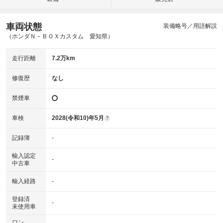
車両状態
装備略号／用語解説
（ホンダＮ－ＢＯＸカスタム 愛知県）
走行距離
7.2万km
修復歴
なし
禁煙車
車検
2028(令和10)年5月
?
記録簿
-
輸入認定
-
中古車
輸入経路
-
登録済
-
未使用車
ワン