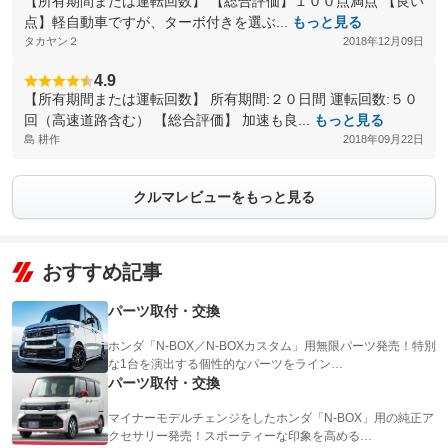
【所有期間または運転回数】 【総合評価】１００点満点 【良い
点】軽自動車ですが、ターボ付きを選ぶ...
もっと見る
タカヤン２
2018年12月09日
4.9
【所有期間または運転回数】 所有期間:２０日間 運転回数:５０
回（高速道路含む） 【総合評価】 加速も良...
もっと見る
島 耕作
2018年09月22日
クルマレビューをもっと見る
おすすめ記事
パーツ取付・交換
ホンダ「N-BOX／N-BOXカスタム」用無限パーツ発売！特別
な1台を演出する個性的なパーツをライン…
パーツ取付・交換
マイナーモデルチェンジをしたホンダ「N-BOX」用の純正ア
クセサリー発売！スポーティーな印象を高める…