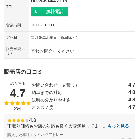
0078-6044-7113
TEL
無料電話
営業時間
10:00～19:00
定休日
毎月第二水曜日（祝日除く）
販売可能エ
直接お問合せください
リア
販売店の口コミ
総合評価
4.7
お問い合わせ（見積り）
（5点満点中）
4.7
4.8
納車までの対応
4.8
説明の分かりやすさ
4.7
オススメ度
23件
4.3
下取り価格もお店の対応も良く大変満足してます。
もっと見る
購入した車種：ダイハツアトレー