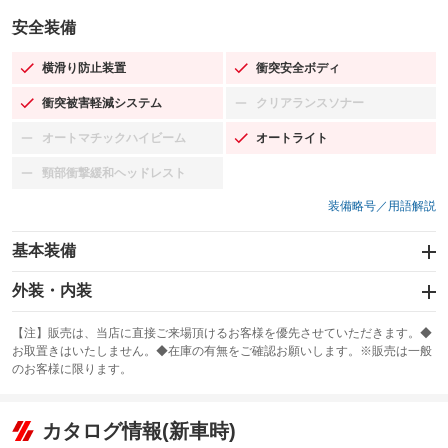
安全装備
横滑り防止装置
衝突安全ボディ
：装備あり
：装備あり
衝突被害軽減システム
クリアランスソナー
：装備あり
：装備なし
オートマチックハイビーム
オートライト
：装備なし
：装備あり
頸部衝撃緩和ヘッドレスト
：装備なし
装備略号／用語解説
基本装備
エアバッグ：運転席/助手席/サイド
外装・内装
：装備あり
スライドドア：両面電動
カーナビ：SDナビ
：装備あり
：装備あり
【注】販売は、当店に直接ご来場頂けるお客様を優先させていただきます。◆
お取置きはいたしません。◆在庫の有無をご確認お願いします。※販売は一般
サンルーフ
ABS
TV：フルセグ
：装備なし
：装備あり
：装備あり
のお客様に限ります。
エアコン
Wエアコン
オーディオ：CDまたはCDチェンジャー／ミュージックプレイヤー接続
：装備あり
：装備なし
：装備あり
可／ミュージックサーバー
リフトアップ
パワーステアリング
カタログ情報(新車時)
：装備なし
：装備あり
ビジュアル：-／DVD再生
：装備あり