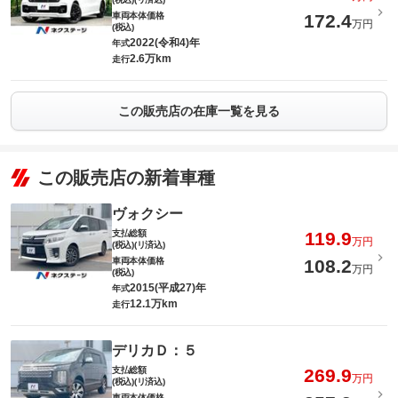
車両本体価格
172.4
万円
(税込)
2022(令和4)年
年式
2.6万km
走行
この販売店の在庫一覧を見る
この販売店の新着車種
ヴォクシー
支払総額
119.9
万円
(税込)(リ済込)
車両本体価格
108.2
万円
(税込)
2015(平成27)年
年式
12.1万km
走行
デリカＤ：５
支払総額
269.9
万円
(税込)(リ済込)
車両本体価格