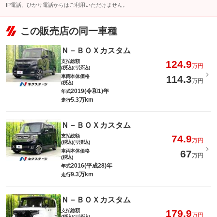
IP電話、ひかり電話からはご利用いただけません。
この販売店の同一車種
Ｎ－ＢＯＸカスタム
支払総額
124.9
万円
(税込)(リ済込)
車両本体価格
114.3
万円
(税込)
2019(令和1)年
年式
5.3万km
走行
Ｎ－ＢＯＸカスタム
支払総額
74.9
万円
(税込)(リ済込)
車両本体価格
67
万円
(税込)
2016(平成28)年
年式
9.3万km
走行
Ｎ－ＢＯＸカスタム
支払総額
179.9
万円
(税込)(リ済込)