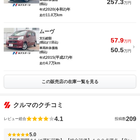
257.3
万円
(税込)
2020(令和2)年
年式
11.0万km
走行
ムーヴ
支払総額
57.9
万円
(税込)(リ済込)
車両本体価格
50.5
万円
(税込)
2015(平成27)年
年式
4.7万km
走行
この販売店の在庫一覧を見る
クルマのクチコミ
4.1
209
レビュー総合
投稿数
5.0