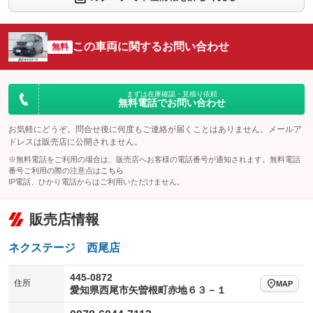
：装備なし
：装備なし
シートエアコン
全周囲カメラ
：装備なし
：装備なし
この車両に関するお問い合わせ
サイドカメラ
無料
ルーフレール
：装備なし
：装備なし
エアサスペンション
ヘッドライトウォッシャー
：装備なし
：装備なし
装備略号／用語解説
まずは在庫確認・見積り依頼
無料電話でお問い合わせ
お気軽にどうぞ。問合せ後に何度もご連絡が届くことはありません。メールア
ドレスは販売店に公開されません。
※無料電話をご利用の場合は、販売店へお客様の電話番号が通知されます。無料電話
番号ご利用の際の注意点は
こちら
IP電話、ひかり電話からはご利用いただけません。
販売店情報
ネクステージ 西尾店
445-0872
住所
MAP
愛知県西尾市矢曽根町赤地６３－１