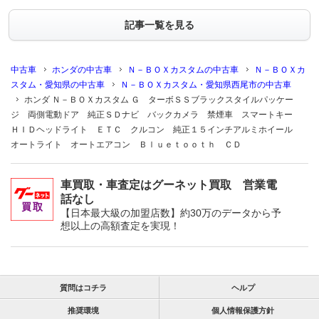
記事一覧を見る
中古車
ホンダの中古車
Ｎ－ＢＯＸカスタムの中古車
Ｎ－ＢＯＸカ
スタム・愛知県の中古車
Ｎ－ＢＯＸカスタム・愛知県西尾市の中古車
ホンダ Ｎ－ＢＯＸカスタム Ｇ ターボＳＳブラックスタイルパッケー
ジ 両側電動ドア 純正ＳＤナビ バックカメラ 禁煙車 スマートキー
ＨＩＤヘッドライト ＥＴＣ クルコン 純正１５インチアルミホイール
オートライト オートエアコン Ｂｌｕｅｔｏｏｔｈ ＣＤ
車買取・車査定はグーネット買取 営業電
話なし
【日本最大級の加盟店数】約30万のデータから予
想以上の高額査定を実現！
質問はコチラ
ヘルプ
推奨環境
個人情報保護方針