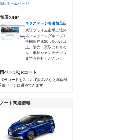
売店ホームページ
売店のHP
ネクステージ美濃加茂店
東証プライム市場上場の
ネクステージグループ！
全国総在庫30，000台以
上。販売・買取はもちろ
ん、車検やメンテナンス
までお任せください！
両ページQRコード
QRコードをスマホで読み込むと車両詳
細ページに遷移できます
ノート関連情報