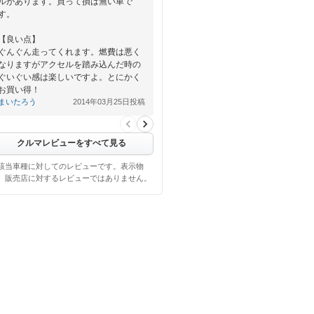
ルがあります。買って損は無い車で
す。
【良い点】
ぐんぐん走ってくれます。燃費は悪く
なりますがアクセルを踏み込んだ時の
ぐいぐい感は楽しいですよ。とにかく
お買い得！
まいたろう
2014年03月25日投稿
【悪い点】…
クルマレビューをすべて見る
該当車種に対してのレビューです。表示物
、販売店に対するレビューではありません。