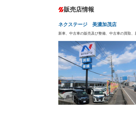
ダウンヒルアシストコントロール
－
販売店情報
オーディオ：CDまたはCDチェンジャー
サーバー
盗難防止システム
アイドリ
－
ヘッドライトウォッシャ
革シート
－
－
ネクステージ 美濃加茂店
ー
Bluetooth接続
100V電源
－
新車、中古車の販売及び整備、中古車の買取、
LEDヘッドランプ
HID(キ
－
－
レンタカーアップ
展示・試
－
－
ETC
エアロ
－
ランフラットタイヤ
パワーシ
－
－
フルフラットシート
チップア
－
－
シートヒーター
ウォーク
－
フロントカメラ
シートエ
－
ルーフレール
エアサス
－
－