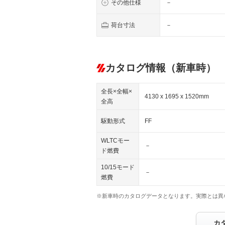
その他仕様
－
荷台寸法
－
カタログ情報（新車時）
全長×全幅×
4130 x 1695 x 1520mm
全高
駆動形式
FF
WLTCモー
－
ド燃費
10/15モード
－
燃費
※新車時のカタログデータとなります。実際とは異
カ