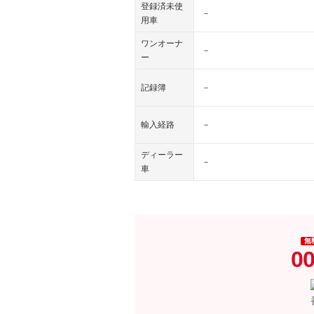
登録済未使
－
用車
ワンオーナ
－
ー
記録簿
－
輸入経路
－
ディーラー
－
車
無
00