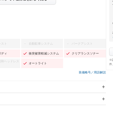
シスト
自動駐車システム
パークアシスト
－
－
ボディ
衝突被害軽減システム
クリアランスソナー
※
緩和ヘッドレス
オートライト
件
装備略号／用語解説
スライドドア
サンルーフ
－
－
Wエアコン
リフトアップ
－
－
TV：ワンセグ