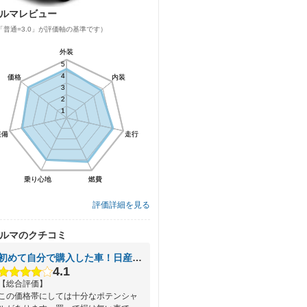
ルマレビュー
「普通=3.0」が評価軸の基準です）
外装
外装
5
5
4
4
価格
価格
内装
内装
3
3
2
2
1
1
装備
装備
走行
走行
乗り心地
乗り心地
燃費
燃費
評価詳細を見る
ルマのクチコミ
初めて自分で購入した車！日産ノート！
4.1
【総合評価】
この価格帯にしては十分なポテンシャ