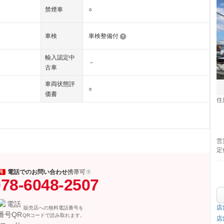
禁煙車
○
車検
車検整備付
輸入認定中
－
古車
車両状態評
○
価書
住
営
定
電話でのお問い合わせ
携帯可
料
78-6048-2507
店
販売店への無料電話番号を
QRコードで読み取れます。
店