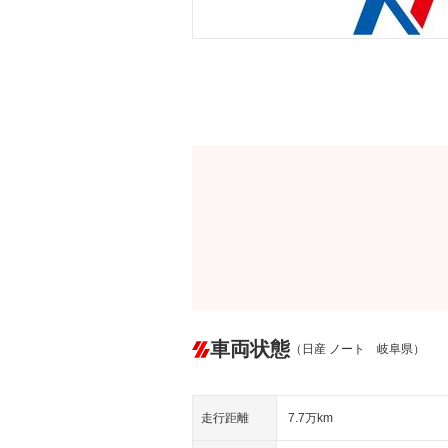
車両状態
（日産 ノート 岐阜県）
走行距離
7.7万km