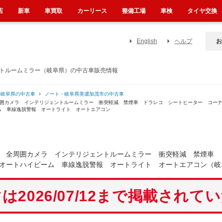
店
新車
車買取
カーリース
整備工場
車検
タイヤ交換
English
ヘルプ
お
ントルームミラー（岐阜県）の中古車販売情報
・岐阜県の中古車
ノート・岐阜県美濃加茂市の中古車
周囲カメラ インテリジェントルームミラー 衝突軽減 禁煙車 ドラレコ シートヒーター コー
ム 車線逸脱警報 オートライト オートエアコン
 全周囲カメラ インテリジェントルームミラー 衝突軽減 禁煙車 
オートハイビーム 車線逸脱警報 オートライト オートエアコン（岐
は2026/07/12まで掲載されて