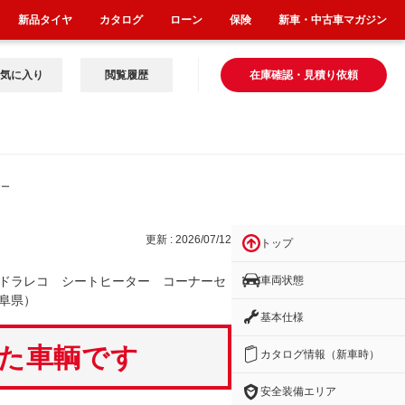
新品タイヤ
カタログ
ローン
保険
新車・中古車マガジン
気に入り
閲覧履歴
在庫確認・見積り依頼
ナー
更新 : 2026/07/12
トップ
車両状態
ドラレコ シートヒーター コーナーセ
阜県）
基本仕様
いた車輌です
カタログ情報（新車時）
安全装備エリア