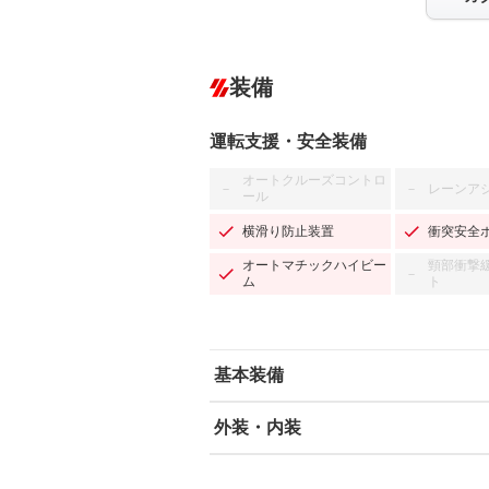
装備
運転支援・安全装備
オートクルーズコントロ
レーンア
－
－
ール
横滑り防止装置
衝突安全
オートマチックハイビー
頸部衝撃
－
ム
ト
基本装備
外装・内装
エアバッグ：運転席/助手席
ABS
エアコン
カーナビ：SDナビ