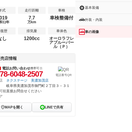
基本装備
年式
走行距離
車検
019
7.7
車検整備付
外装・内装
和1)年
万km
修復歴
排気量
車体色
車の画像
なし
1200cc
オーロラフレ
アブルーパー
ル（Ｐ）
販売店情報
電話お問い合わせ
携帯可
78-6048-2507
電話番号QR
店
ネクステージ 美濃加茂店
岐阜県美濃加茂市御門町２丁目３－３１
可能
直接お問合せください
ア
MAPを開く
LINEで共有