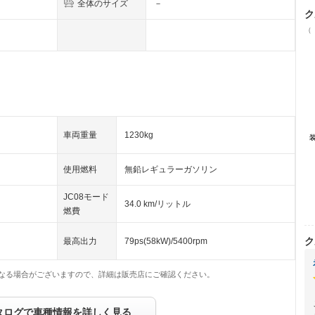
全体のサイズ
－
ク
（
車両重量
1230kg
使用燃料
無鉛レギュラーガソリン
JC08モード
34.0 km/リットル
燃費
ク
最高出力
79ps(58kW)/5400rpm
なる場合がございますので、詳細は販売店にご確認ください。
タログで車種情報を詳しく見る