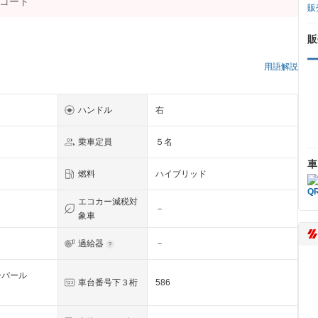
販
販
用語解説
ハンドル
右
乗車定員
５名
車
燃料
ハイブリッド
エコカー減税対
－
象車
過給器
－
ーパール
車台番号下３桁
586