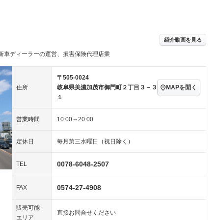
パワーステアリング
パワーウィンドウ
／ミュージック
ビジュアル：-／DVD再
アルミホイール：15イ
生
ンチ
ングストップ
ドライブレコーダー
USB入力端子
－
ハーフレザーシート
キーレス
－
紹介動画を見る
クリーンディーゼル
センターデフロック
－
－
新車ディーラーの運営、損害保険代理店業
セノンライト)
ポータブルナビ
バックカメラ
－
乗車
電動格納ミラー
スマートキー
ローダウン
－
〒505-0024
装備略号／用語解説
MAPを開く
住所
岐阜県美濃加茂市御門町２丁目３－３
ート
3列シート
ベンチシート
－
－
１
ップシート
オットマン
電動格納サードシート
－
－
営業時間
10:00～20:00
スルー
後席モニター
電動リアゲート
－
－
定休日
毎月第三水曜日（祝日除く）
アコン
全周囲カメラ
サイドカメラ
ペンション
0078-6048-2507
TEL
0574-27-4908
装備略号／用語解説
FAX
販売可能
直接お問合せください
エリア