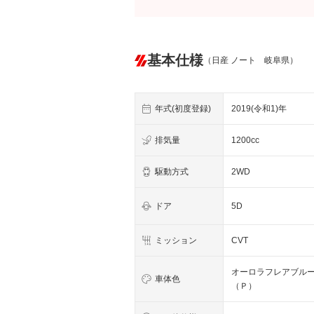
基本仕様
（日産 ノート 岐阜県）
年式(初度登録)
2019(令和1)年
排気量
1200cc
駆動方式
2WD
ドア
5D
ミッション
CVT
オーロラフレアブル
車体色
（Ｐ）