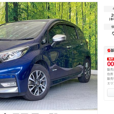
2
(令
無料
00
販売
住所
販売
エリ