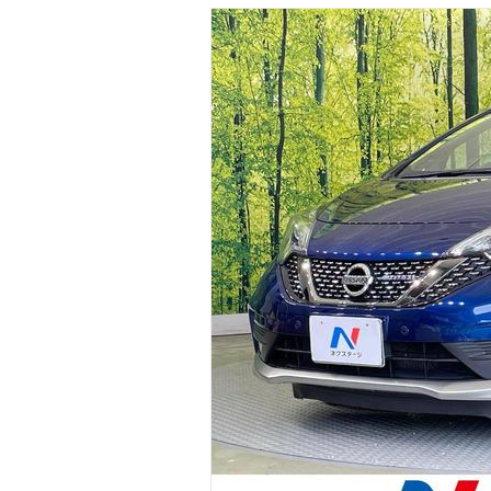
マガジン
車カタログ
自動車ローン
保険
レビュー
価格相場
教習所
用語集