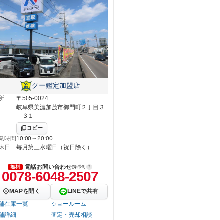
グー鑑定加盟店
所
〒505-0024
岐阜県美濃加茂市御門町２丁目３
－３１
コピー
業時間
10:00～20:00
休日
毎月第三水曜日（祝日除く）
電話お問い合わせ
無料
携帯可
0078-6048-2507
MAPを開く
LINEで共有
舗在庫一覧
ショールーム
舗詳細
査定・売却相談