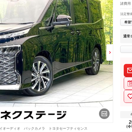
諸費用 
法定整
希望
通常
2
(令
レイオーディオ バックカメラ トヨタセーフティセンス