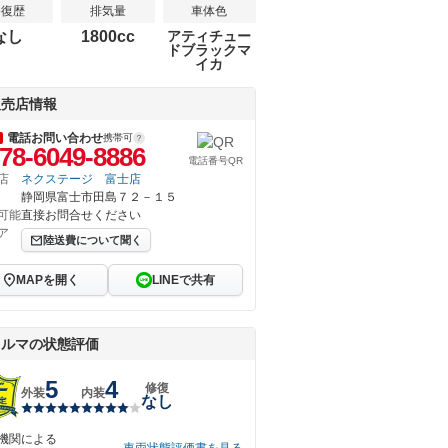
修復歴
排気量
車体色
なし
1800cc
アティチュー
ドブラックマ
イカ
販売店情報
電話お問い合わせ
携帯可
78-6049-8886
電話番号QR
店
ネクステージ 富士店
静岡県富士市田島７２－１５
可能
直接お問合せください
ア
陸送費について聞く
MAPを開く
LINEで共有
クルマの状態評価
5
4
修復
外装
内装
なし
機関による