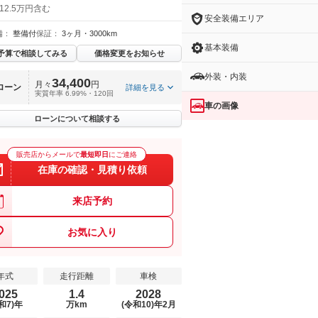
12.5万円含む
安全装備エリア
備：
整備付
保証：
3ヶ月・3000km
基本装備
予算で相談してみる
価格変更をお知らせ
外装・内装
34,400
月々
円
ローン
詳細を見る
実質年率 6.99%・120回
車の画像
ローンについて相談する
販売店からメールで
最短即日
にご連絡
在庫の確認・見積り依頼
来店予約
お気に入り
年式
走行距離
車検
025
1.4
2028
和7)年
万km
(令和10)年2月