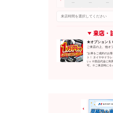
★オプション１
ご来店の上、他オ
”お車をご成約のお
ト！ タイヤやドラ
い♪ ※部品代金に
可。※ご来店時にＧ