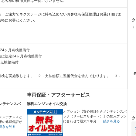
、お客様の費用負担は一切ございません。
能！ご遠方でネクステージに持ち込めないお客様も保証修理はお受け頂けま
ク
気軽にお尋ねください。
（
24ヶ月点検整備付
は法定24ヶ月点検整備付
月点検整備付
点検を実施致します。 ２．支払総額に整備代金を含んでおります。 ３．
車両保証・アフターサービス
ンテナンスパ
無料エンジンオイル交換
オプション【安心保証付きメンテナンスパ
ック（サービスサポート）】の加入プラン
メンテナンスと
ク
に合わせて最大３年分…
…続きを見る
限の修理保証が
続きを見る