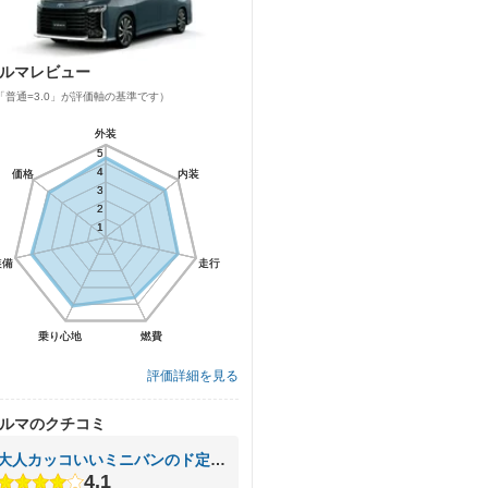
ルマレビュー
「普通=3.0」が評価軸の基準です）
外装
外装
5
5
4
4
価格
価格
内装
内装
3
3
2
2
1
1
装備
装備
走行
走行
乗り心地
乗り心地
燃費
燃費
評価詳細を見る
ルマのクチコミ
大人カッコいいミニバンのド定番！
4.1