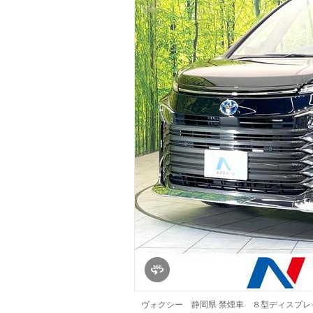
マガジン
車カタログ
自動車ローン
保険
レビュー
価格相場
教習所
用語集
ヴォクシー 静岡県 禁煙車 ８型ディスプ