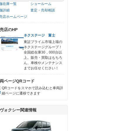
舗在庫一覧
ショールーム
舗詳細
査定・売却相談
売店ホームページ
売店のHP
ネクステージ 富士
東証プライム市場上場の
ネクステージグループ！
全国総在庫30，000台以
上。販売・買取はもちろ
ん、車検やメンテナンス
までお任せください！
両ページQRコード
QRコードをスマホで読み込むと車両詳
細ページに遷移できます
ヴォクシー関連情報