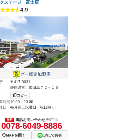
クステージ 富士店
4.9
グー鑑定加盟店
所
〒417-0031
静岡県富士市田島７２－１５
コピー
業時間
10:00～20:00
休日
毎月第三水曜日（祝日除く）
電話お問い合わせ
無料
携帯可
0078-6049-8886
MAPを開く
LINEで共有