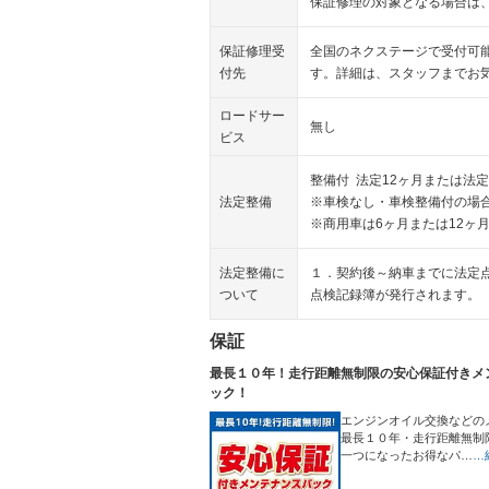
保証修理の対象となる場合は
保証修理受
全国のネクステージで受付可
付先
す。詳細は、スタッフまでお
ロードサー
無し
ビス
整備付 法定12ヶ月または法定
法定整備
※車検なし・車検整備付の場合
※商用車は6ヶ月または12ヶ
法定整備に
１．契約後～納車までに法定
ついて
点検記録簿が発行されます。
保証
最長１０年！走行距離無制限の安心保証付きメ
ック！
エンジンオイル交換などの
最長１０年・走行距離無制
一つになったお得なパ…
…