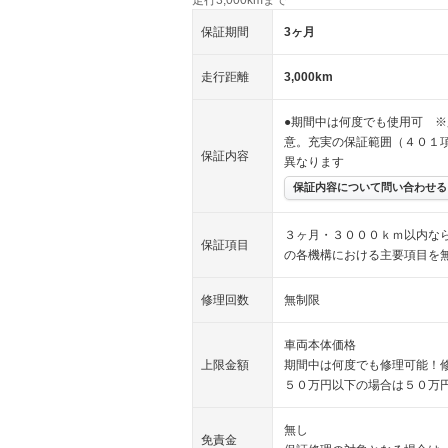
保証期間
3ヶ月
走行距離
3,000km
●期間中は何度でも使用可 ※
意。充実の保証範囲（４０１
保証内容
異なります
保証内容について問い合わせる
３ヶ月・３０００ｋｍ以内な
保証項目
の各機構における主要項目を
修理回数
無制限
車両本体価格
上限金額
期間中は何度でも修理可能！
５０万円以下の場合は５０万
無し
免責金