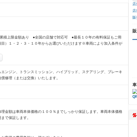
店
店
販
販
累積上限金額あり ●全国の店舗で対応可 ●最長１０年の有料保証もご用
項目）１・２・３・１０年からお選びいただけます※車両により加入条件が
らエンジン、トランスミッション、ハイブリッド、ステアリング、ブレーキ
無償修理（または交換）いたします。
車
修理金額は車両本体価格の１００％までしっかり保証します。車両本体価格
円まで保証します。