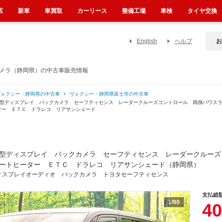
店
新車
車買取
カーリース
整備工場
車検
タイヤ交換
English
ヘルプ
お
カメラ（静岡県）の中古車販売情報
ヴォクシー・静岡県の中古車
ヴォクシー・静岡県富士市の中古車
 ８型ディスプレイ バックカメラ セーフティセンス レーダークルーズコントロール 両側パワ
ター ＥＴＣ ドラレコ リアサンシェード
型ディスプレイ バックカメラ セーフティセンス レーダークルーズ
ートヒーター ＥＴＣ ドラレコ リアサンシェード（静岡県）
ィスプレイオーディオ バックカメラ トヨタセーフティセンス
支払総
1
/90
40