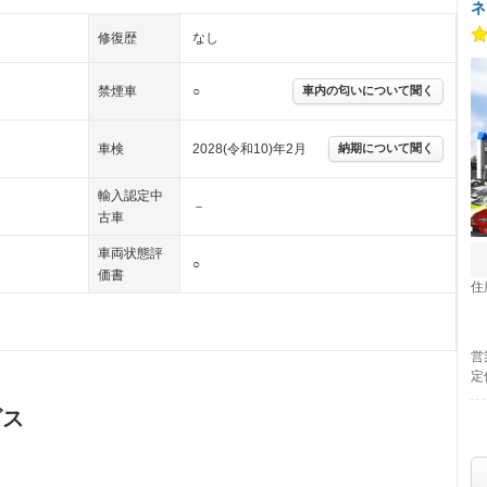
ネ
修復歴
なし
禁煙車
○
車内の匂いについて聞く
車検
2028(令和10)年2月
納期について聞く
輸入認定中
－
古車
車両状態評
○
価書
住
営
定
ビス