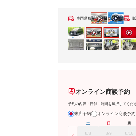
車両動画
販
オンライン商談予約
予約の内容・日付・時間を選択してくだ
来店予約
オンライン商談予
土
日
月
8/8
8/9
8/10