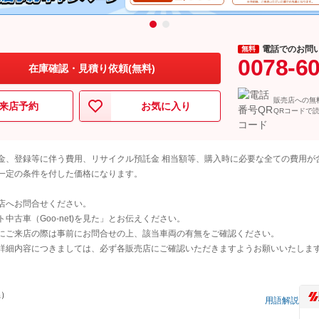
電話でのお問
無料
0078-6
在庫確認・見積り依頼(無料)
販売店への無
来店予約
お気に入り
QRコードで
金、登録等に伴う費用、リサイクル預託金 相当額等、購入時に必要な全ての費用が
一定の条件を付した価格になります。
店へお問合せください。
古車（Goo-net)を見た」とお伝えください。
にご来店の際は事前にお問合せの上、該当車両の有無をご確認ください。
詳細内容につきましては、必ず各販売店にご確認いただきますようお願いいたしま
県）
用語解説