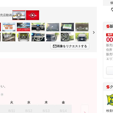
売店動画
無料
00
販売
画像をリクエストする
住所
販売
エリ
さい。
約
火
水
木
金
8/11
8/12
8/13
8/14
検査