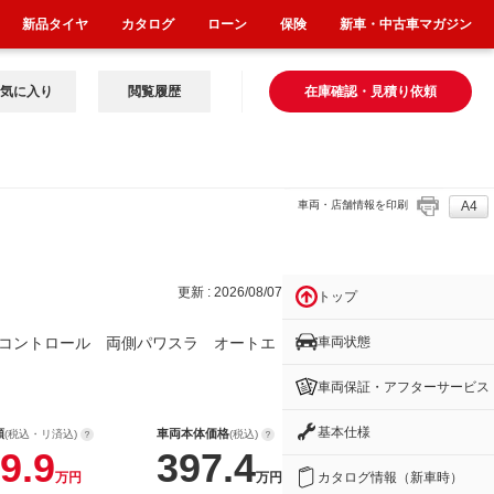
新品タイヤ
カタログ
ローン
保険
新車・中古車マガジン
気に入り
閲覧履歴
在庫確認・見積り依頼
車両・店舗情報を印刷
A4
スラ
更新 : 2026/08/07
トップ
車両状態
コントロール 両側パワスラ オートエ
車両保証・アフターサービス
基本仕様
額
車両本体価格
(税込・リ済込)
(税込)
9.9
397.4
カタログ情報（新車時）
万円
万円