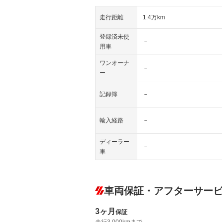
走行距離
1.4万km
登録済未使
－
用車
ワンオーナ
－
ー
記録簿
－
輸入経路
－
ディーラー
－
車
車両保証・アフターサー
3ヶ月
保証
走行3,000kmまで