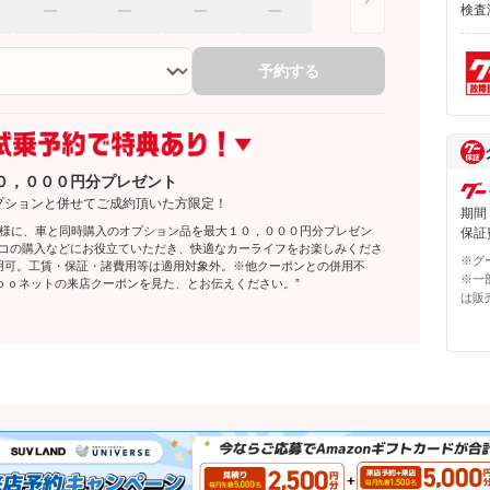
検査
予約する
０，０００円分プレゼント
プションと併せてご成約頂いた方限定！
期間
客様に、車と同時購入のオプション品を最大１０，０００円分プレゼン
保証費
レコの購入などにお役立ていただき、快適なカーライフをお楽しみくださ
※グ
利用可。工賃・保証・諸費用等は適用対象外。※他クーポンとの併用不
※一
ｏｏネットの来店クーポンを見た、とお伝えください。”
は販