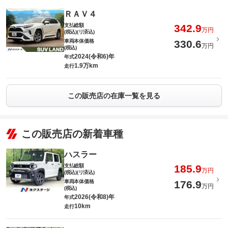
ＲＡＶ４
支払総額
342.9
万円
(税込)(リ済込)
車両本体価格
330.6
万円
(税込)
2024(令和6)年
年式
1.9万km
走行
この販売店の在庫一覧を見る
この販売店の新着車種
ハスラー
支払総額
185.9
万円
(税込)(リ済込)
車両本体価格
176.9
万円
(税込)
2026(令和8)年
年式
10km
走行