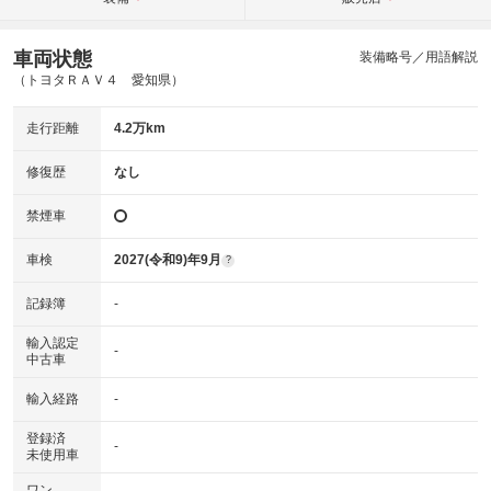
車両状態
装備略号／用語解説
（トヨタＲＡＶ４ 愛知県）
走行距離
4.2万km
修復歴
なし
禁煙車
車検
2027(令和9)年9月
?
記録簿
-
輸入認定
-
中古車
輸入経路
-
登録済
-
未使用車
ワン