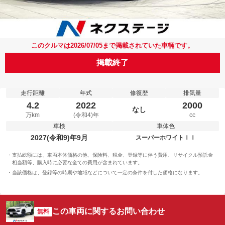
このクルマは2026/07/05まで掲載されていた車輛です。
掲載終了
走行距離
年式
修復歴
排気量
4.2
2022
2000
なし
万km
(令和4)年
cc
車検
車体色
2027(令和9)年9月
スーパーホワイトＩＩ
支払総額には、車両本体価格の他、保険料、税金、登録等に伴う費用、リサイクル預託金
相当額等、購入時に必要な全ての費用が含まれています。
当該価格は、登録等の時期や地域などについて一定の条件を付した価格になります。
この車両に関するお問い合わせ
無料