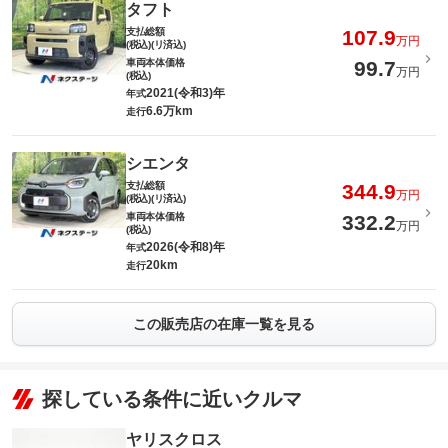
タフト
支払総額
107.9
万円
(税込)(リ済込)
車両本体価格
99.7
万円
(税込)
2021(令和3)年
年式
6.6万km
走行
シエンタ
支払総額
344.9
万円
(税込)(リ済込)
車両本体価格
332.2
万円
(税込)
2026(令和8)年
年式
20km
走行
この販売店の在庫一覧を見る
探している条件に近いクルマ
ヤリスクロス