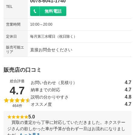
0078-6041-1740
TEL
無料電話
営業時間
10:00～20:00
定休日
毎月第三水曜日（祝日除く）
販売可能エ
直接お問合せください
リア
販売店の口コミ
総合評価
4.7
お問い合わせ（見積り）
（5点満点中）
4.7
4.7
納車までの対応
4.8
説明の分かりやすさ
4.7
オススメ度
464件
5.0
買取の査定から丁寧に対応していただきました。ネクステー
ジさんの欲しかった車が予算が合わず一旦はお流れになりまし