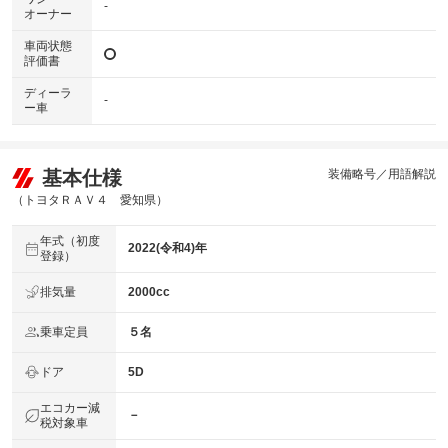
-
オーナー
車両状態
評価書
ディーラ
-
ー車
基本仕様
装備略号／用語解説
（トヨタＲＡＶ４ 愛知県）
年式（初度
2022(令和4)年
登録）
排気量
2000cc
乗車定員
５名
ドア
5D
エコカー減
－
税対象車