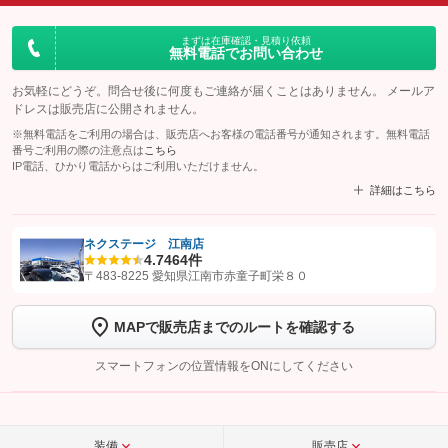
まずは在庫確認・見積り依頼
無料電話でお問い合わせ
お気軽にどうぞ。問合せ後に何度もご連絡が届くことはありません。 メールア
ドレスは販売店に公開されません。
※無料電話をご利用の場合は、販売店へお客様の電話番号が通知されます。無料電話
番号ご利用の際の注意点は
こちら
IP電話、ひかり電話からはご利用いただけません。
詳細はこちら
ネクステージ 江南店
4.7
464件
【STEP1】
認証画面でグーネットを友だち追加してから「許可する」ボタンを押
〒483-8225 愛知県江南市赤童子町栄８０
します
MAPで販売店までのルートを確認する
【STEP2】
トーク画面で
ボタンをタップして問い合わせを
完了してください。
スマートフォンの位置情報をONにしてください
こちら
装備
販売店