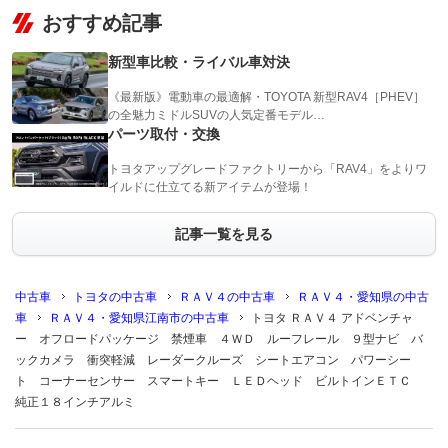
おすすめ記事
新型車比較・ライバル車対決
《最新版》電動車の最適解・TOYOTA 新型RAV4［PHEV］
の全魅力ミドルSUVの人気定番モデル…
パーツ取付・交換
トヨタアップグレードファクトリーから「RAV4」をよりワ
イルドに仕立てる新アイテムが登場！
記事一覧を見る
中古車
トヨタの中古車
ＲＡＶ４の中古車
ＲＡＶ４・愛知県の中古
車
ＲＡＶ４・愛知県江南市の中古車
トヨタ ＲＡＶ４ アドベンチャ
ー オフロードパッケージ 禁煙車 ４ＷＤ ルーフレール ９型ナビ バ
ックカメラ 衝突軽減 レーダークルーズ シートエアコン パワーシー
ト コーナーセンサー スマートキー ＬＥＤヘッド ビルトインＥＴＣ
純正１８インチアルミ