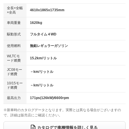
ダウンヒルアシストコントロール
：装備あり
アルミホイール：18インチ
全長×全幅
：装備あり
4610x1865x1735mm
×全高
パワーウィンドウ
盗難防止システム
：装備あり
：装備あり
革シート
ハーフレザーシート
：装備なし
：装備なし
車両重量
1620kg
アイドリングストップ
ドライブレコーダー
：装備なし
：装備なし
キーレス
LEDヘッドランプ
：装備あり
：装備あり
USB入力端子
Bluetooth接続
駆動形式
フルタイム４WD
：装備あり
：装備あり
HID(キセノンライト)
ポータブルナビ
：装備なし
：装備なし
100V電源
クリーンディーゼル
使用燃料
無鉛レギュラーガソリン
：装備なし
：装備なし
バックカメラ
ETC
：装備あり
：装備あり
センターデフロック
：装備なし
WLTCモ
エアロ
スマートキー
15.2km/リットル
：装備なし
：装備あり
ード燃費
レンタカーアップ
展示・試乗車
：装備なし
：装備なし
ローダウン
ランフラットタイヤ
：装備なし
：装備なし
JC08モー
－km/リットル
ド燃費
電動格納ミラー
：装備あり
パワーシート
3列シート
：装備あり
：装備なし
10/15モー
装備略号／用語解説
－km/リットル
ド燃費
ベンチシート
フルフラットシート
：装備あり
：装備なし
チップアップシート
オットマン
最高出力
171ps(126kW)/6600rpm
：装備なし
：装備なし
電動格納サードシート
シートヒーター
：装備なし
：装備あり
※新車時のカタログデータとなります。実際とは異なる場合がございますの
で、詳細は販売店にご確認ください。
ウォークスルー
後席モニター
：装備なし
：装備なし
カタログで車種情報を詳しく見る
電動リアゲート
フロントカメラ