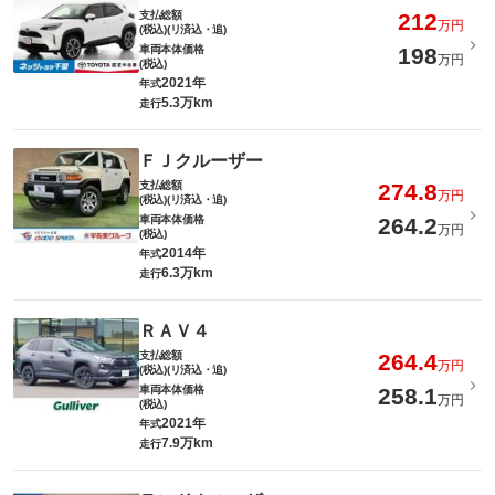
支払総額
212
万円
(税込)(リ済込・追)
車両本体価格
198
万円
(税込)
2021年
年式
5.3万km
走行
ＦＪクルーザー
支払総額
274.8
万円
(税込)(リ済込・追)
車両本体価格
264.2
万円
(税込)
2014年
年式
6.3万km
走行
ＲＡＶ４
支払総額
264.4
万円
(税込)(リ済込・追)
車両本体価格
258.1
万円
(税込)
2021年
年式
7.9万km
走行