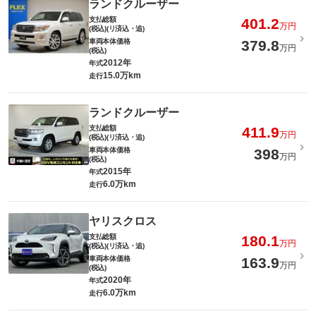
ランドクルーザー
支払総額
401.2
万円
(税込)(リ済込・追)
車両本体価格
379.8
万円
(税込)
2012年
年式
15.0万km
走行
ランドクルーザー
支払総額
411.9
万円
(税込)(リ済込・追)
車両本体価格
398
万円
(税込)
2015年
年式
6.0万km
走行
ヤリスクロス
支払総額
180.1
万円
(税込)(リ済込・追)
車両本体価格
163.9
万円
(税込)
2020年
年式
6.0万km
走行