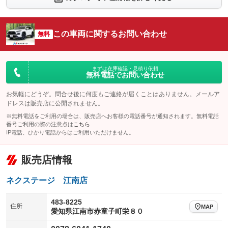
：装備なし
：装備なし
シートエアコン
全周囲カメラ
：装備あり
：装備なし
この車両に関するお問い合わせ
サイドカメラ
無料
ルーフレール
：装備なし
：装備なし
エアサスペンション
ヘッドライトウォッシャー
：装備なし
：装備なし
装備略号／用語解説
まずは在庫確認・見積り依頼
無料電話でお問い合わせ
お気軽にどうぞ。問合せ後に何度もご連絡が届くことはありません。メールア
ドレスは販売店に公開されません。
※無料電話をご利用の場合は、販売店へお客様の電話番号が通知されます。無料電話
番号ご利用の際の注意点は
こちら
IP電話、ひかり電話からはご利用いただけません。
販売店情報
ネクステージ 江南店
483-8225
住所
MAP
愛知県江南市赤童子町栄８０