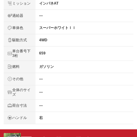
ミッション
インパネAT
過給器
―
車体色
スーパーホワイトＩＩ
駆動方式
4WD
車台番号下
659
3桁
燃料
ガソリン
その他
―
全体のサイ
―
ズ
荷台寸法
―
ハンドル
右