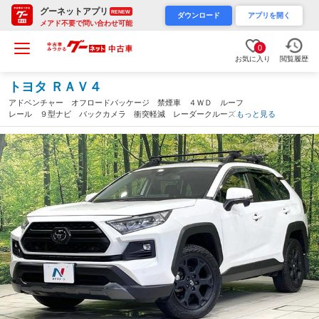
グーネットアプリ
RENEW
ダウンロード
アプリを開く
メアド不要で問い合わせ可能
0
お気に入り
閲覧履歴
トヨタ ＲＡＶ４
アドベンチャー オフロードパッケージ 禁煙車 ４ＷＤ ルーフ
レール ９型ナビ バックカメラ 衝突軽減 レーダークルーズ
もっと見る
シートエアコン パワーシート コーナーセンサー スマートキ
ー ＬＥＤヘッド ビルトインＥＴＣ 純正１８インチアルミ（愛
知県）