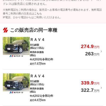
ドレスは販売店に公開されません。
※無料電話をご利用の場合は、販売店へお客様の電話番号が通知されます。無料電話
番号ご利用の際の注意点は
こちら
IP電話、ひかり電話からはご利用いただけません。
この販売店の同一車種
ＲＡＶ４
支払総額
274.9
万円
(税込)(リ済込)
車両本体価格
263
万円
(税込)
2020(令和2)年
年式
7.0万km
走行
ＲＡＶ４
支払総額
339.9
万円
(税込)(リ済込)
車両本体価格
322.7
万円
(税込)
2021(令和3)年
年式
4.0万km
走行