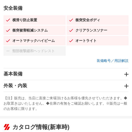
安全装備
横滑り防止装置
衝突安全ボディ
：装備あり
：装備あり
衝突被害軽減システム
クリアランスソナー
：装備あり
：装備あり
オートマチックハイビーム
オートライト
：装備あり
：装備あり
頸部衝撃緩和ヘッドレスト
：装備なし
装備略号／用語解説
基本装備
エアバッグ：運転席/助手席/サイド
外装・内装
：装備あり
スライドドア
カーナビ：メモリーナビ他
：装備なし
：装備あり
【注】販売は、当店に直接ご来場頂けるお客様を優先させていただきます。◆
お取置きはいたしません。◆在庫の有無をご確認お願いします。※販売は一般
サンルーフ
ABS
TV：フルセグ
：装備なし
：装備あり
：装備あり
のお客様に限ります。
エアコン
Wエアコン
オーディオ：CDまたはCDチェンジャー／ミュージックプレイヤー接続
：装備あり
：装備なし
：装備あり
可／ミュージックサーバー
リフトアップ
パワーステアリング
カタログ情報(新車時)
：装備なし
：装備あり
ビジュアル：-／DVD再生
：装備あり