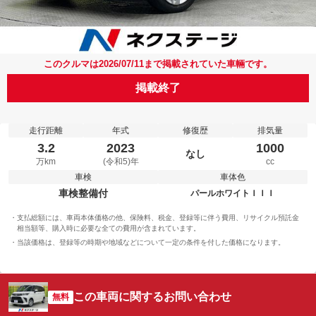
このクルマは2026/07/11まで掲載されていた車輛です。
掲載終了
走行距離
年式
修復歴
排気量
3.2
2023
1000
なし
万km
(令和5)年
cc
車検
車体色
車検整備付
パールホワイトＩＩＩ
支払総額には、車両本体価格の他、保険料、税金、登録等に伴う費用、リサイクル預託金
相当額等、購入時に必要な全ての費用が含まれています。
当該価格は、登録等の時期や地域などについて一定の条件を付した価格になります。
この車両に関するお問い合わせ
無料