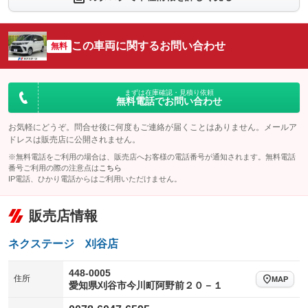
シートエアコン
全周囲カメラ
：装備なし
：装備あり
サイドカメラ
ルーフレール
この車両に関するお問い合わせ
：装備あり
無料
：装備なし
エアサスペンション
ヘッドライトウォッシャー
：装備なし
：装備なし
装備略号／用語解説
まずは在庫確認・見積り依頼
無料電話でお問い合わせ
お気軽にどうぞ。問合せ後に何度もご連絡が届くことはありません。メールア
ドレスは販売店に公開されません。
※無料電話をご利用の場合は、販売店へお客様の電話番号が通知されます。無料電話
番号ご利用の際の注意点は
こちら
IP電話、ひかり電話からはご利用いただけません。
販売店情報
ネクステージ 刈谷店
448-0005
住所
MAP
愛知県刈谷市今川町阿野前２０－１