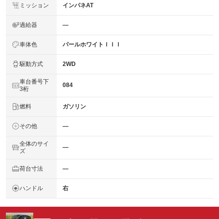
ミッション
インパネAT
過給器
―
車体色
パールホワイトＩＩＩ
駆動方式
2WD
車台番号下
084
3桁
燃料
ガソリン
その他
―
全体のサイ
―
ズ
荷台寸法
―
ハンドル
右