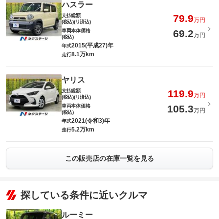
ハスラー
支払総額
79.9
万円
(税込)(リ済込)
車両本体価格
69.2
万円
(税込)
2015(平成27)年
年式
8.1万km
走行
ヤリス
支払総額
119.9
万円
(税込)(リ済込)
車両本体価格
105.3
万円
(税込)
2021(令和3)年
年式
5.2万km
走行
この販売店の在庫一覧を見る
探している条件に近いクルマ
ルーミー