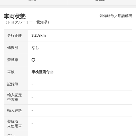
車両状態
装備略号／用語解説
（トヨタルーミー 愛知県）
走行距離
3.2万km
修復歴
なし
禁煙車
車検
車検整備付
?
記録簿
-
輸入認定
-
中古車
輸入経路
-
登録済
-
未使用車
ワン