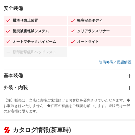
安全装備
横滑り防止装置
衝突安全ボディ
：装備あり
：装備あり
衝突被害軽減システム
クリアランスソナー
：装備あり
：装備あり
オートマチックハイビーム
オートライト
：装備あり
：装備あり
頸部衝撃緩和ヘッドレスト
：装備なし
装備略号／用語解説
基本装備
エアバッグ：運転席/助手席
外装・内装
：装備あり
スライドドア：両面電動
カーナビ：SDナビ
：装備あり
：装備あり
【注】販売は、当店に直接ご来場頂けるお客様を優先させていただきます。◆
お取置きはいたしません。◆在庫の有無をご確認お願いします。※販売は一般
サンルーフ
ABS
TV：フルセグ
：装備なし
：装備あり
：装備あり
のお客様に限ります。
エアコン
Wエアコン
オーディオ：CDまたはCDチェンジャー
：装備あり
：装備なし
：装備あり
リフトアップ
パワーステアリング
カタログ情報(新車時)
ビジュアル：-／DVD再生
：装備なし
：装備あり
：装備あり