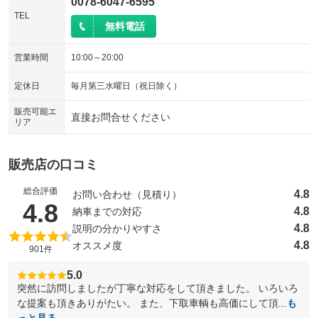
0078-6047-6595
TEL
無料電話
営業時間
10:00～20:00
定休日
毎月第三水曜日（祝日除く）
販売可能エ
直接お問合せください
リア
販売店の口コミ
総合評価
4.8
お問い合わせ（見積り）
（5点満点中）
4.8
4.8
納車までの対応
4.8
説明の分かりやすさ
4.8
オススメ度
901件
5.0
突然に訪問しましたが丁寧な対応をして頂きました。 いろいろ
な提案も頂きありがたい。 また、下取車輌も高価にして頂...
も