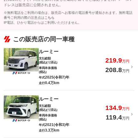
ドレスは販売店に公開されません。
※無料電話をご利用の場合は、販売店へお客様の電話番号が通知されます。無料電話
番号ご利用の際の注意点は
こちら
IP電話、ひかり電話からはご利用いただけません。
この販売店の同一車種
ルーミー
支払総額
219.9
万円
(税込)(リ済込)
車両本体価格
208.8
万円
(税込)
2025(令和7)年
年式
0.4万km
走行
ルーミー
支払総額
134.9
万円
(税込)(リ済込)
車両本体価格
119.4
万円
(税込)
2021(令和3)年
年式
3.3万km
走行