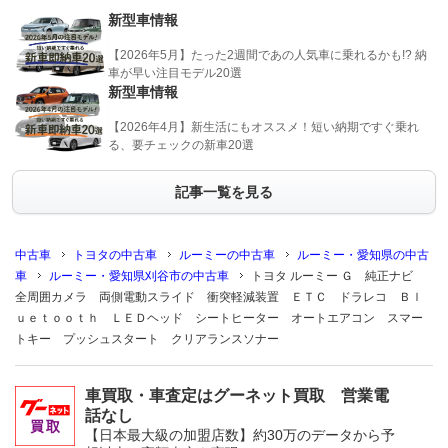
新型車情報
【2026年5月】たった2週間であの人気車に乗れるかも!? 納
車が早い注目モデル20選
新型車情報
【2026年4月】新生活にもオススメ！短い納期ですぐ乗れ
る、要チェックの新車20選
記事一覧を見る
中古車
トヨタの中古車
ルーミーの中古車
ルーミー・愛知県の中古
車
ルーミー・愛知県刈谷市の中古車
トヨタ ルーミー Ｇ 純正ナビ
全周囲カメラ 両側電動スライド 衝突軽減装置 ＥＴＣ ドラレコ Ｂｌ
ｕｅｔｏｏｔｈ ＬＥＤヘッド シートヒーター オートエアコン スマー
トキー プッシュスタート クリアランスソナー
車買取・車査定はグーネット買取 営業電
話なし
【日本最大級の加盟店数】約30万のデータから予