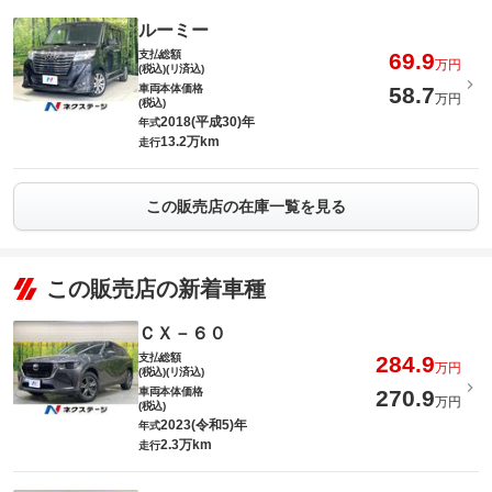
ルーミー
支払総額
69.9
万円
(税込)(リ済込)
車両本体価格
58.7
万円
(税込)
2018(平成30)年
年式
13.2万km
走行
この販売店の在庫一覧を見る
この販売店の新着車種
ＣＸ－６０
支払総額
284.9
万円
(税込)(リ済込)
車両本体価格
270.9
万円
(税込)
2023(令和5)年
年式
2.3万km
走行