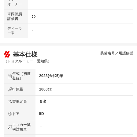
-
オーナー
車両状態
評価書
ディーラ
-
ー車
基本仕様
装備略号／用語解説
（トヨタルーミー 愛知県）
年式（初度
2023(令和5)年
登録）
排気量
1000cc
乗車定員
５名
ドア
5D
エコカー減
－
税対象車