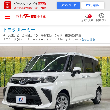
グーネットアプリ
RENEW
ダウンロード
アプリを開く
メアド不要で問い合わせ可能
0
お気に入り
閲覧履歴
トヨタ ルーミー
Ｇ 純正ナビ 全周囲カメラ 両側電動スライド 衝突軽減装置
ＥＴＣ ドラレコ Ｂｌｕｅｔｏｏｔｈ ＬＥＤヘッド シートヒ
もっと見る
ーター オートエアコン スマートキー プッシュスタート クリ
アランスソナー（愛知県）