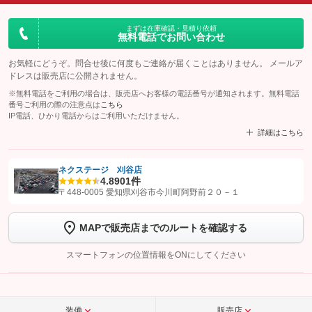
まずは在庫確認・見積り依頼
無料電話でお問い合わせ
お気軽にどうぞ。問合せ後に何度もご連絡が届くことはありません。 メールア
ドレスは販売店に公開されません。
※無料電話をご利用の場合は、販売店へお客様の電話番号が通知されます。無料電話
番号ご利用の際の注意点は
こちら
IP電話、ひかり電話からはご利用いただけません。
詳細はこちら
ネクステージ 刈谷店
4.8
901件
【STEP1】
認証画面でグーネットを友だち追加してから「許可する」ボタンを押
〒448-0005 愛知県刈谷市今川町阿野前２０－１
します
MAPで販売店までのルートを確認する
【STEP2】
トーク画面で
ボタンをタップして問い合わせを
完了してください。
スマートフォンの位置情報をONにしてください
こちら
装備
販売店