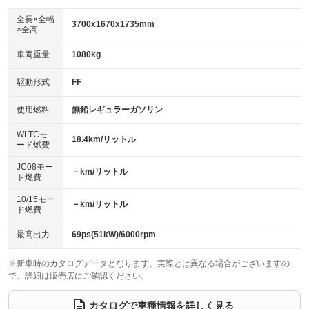
ダウンヒルアシストコントロール
アルミホイール
：装備なし
：装備なし
全長×全幅
3700x1670x1735mm
×全高
パワーウィンドウ
盗難防止システム
革シート
ハーフレザーシート
：装備あり
：装備あり
：装備なし
：装備なし
車両重量
1080kg
アイドリングストップ
ドライブレコーダー
キーレス
LEDヘッドランプ
：装備あり
：装備あり
：装備あり
：装備あり
USB入力端子
Bluetooth接続
駆動形式
FF
HID(キセノンライト)
ポータブルナビ
：装備あり
：装備あり
：装備なし
：装備なし
100V電源
クリーンディーゼル
バックカメラ
ETC
使用燃料
無鉛レギュラーガソリン
：装備なし
：装備なし
：装備あり
：装備あり
センターデフロック
エアロ
スマートキー
：装備なし
WLTCモ
：装備なし
：装備あり
18.4km/リットル
ード燃費
レンタカーアップ
展示・試乗車
ローダウン
ランフラットタイヤ
：装備なし
：装備なし
：装備なし
：装備なし
JC08モー
－km/リットル
ド燃費
電動格納ミラー
パワーシート
3列シート
：装備あり
：装備なし
：装備なし
10/15モー
装備略号／用語解説
－km/リットル
ベンチシート
フルフラットシート
ド燃費
：装備なし
：装備なし
チップアップシート
オットマン
：装備なし
：装備なし
最高出力
69ps(51kW)/6000rpm
電動格納サードシート
シートヒーター
：装備なし
：装備あり
※新車時のカタログデータとなります。実際とは異なる場合がございますの
で、詳細は販売店にご確認ください。
ウォークスルー
後席モニター
：装備なし
：装備なし
電動リアゲート
フロントカメラ
カタログで車種情報を詳しく見る
：装備なし
：装備あり