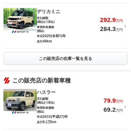
デリカミニ
支払総額
292.9
万円
(税込)(リ済込)
車両本体価格
284.3
万円
(税込)
2025(令和7)年
年式
48km
走行
この販売店の在庫一覧を見る
この販売店の新着車種
ハスラー
支払総額
79.9
万円
(税込)(リ済込)
車両本体価格
69.2
万円
(税込)
2015(平成27)年
年式
8.1万km
走行