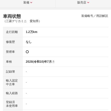
装備
販売店
車両状態
装備略号／用語解説
（三菱デリカミニ 愛知県）
走行距離
1.2万km
修復歴
なし
禁煙車
車検
2028(令和10)年7月
?
記録簿
-
輸入認定
-
中古車
輸入経路
-
登録済
-
未使用車