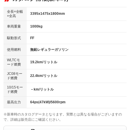
：装備なし
ダウンヒルアシストコントロール
アルミホイール：15インチ
：装備なし
：装備あり
全長×全幅
3395x1475x1800mm
×全高
パワーウィンドウ
盗難防止システム
革シート
ハーフレザーシート
：装備あり
：装備あり
：装備なし
：装備あり
車両重量
1000kg
アイドリングストップ
ドライブレコーダー
キーレス
LEDヘッドランプ
：装備あり
：装備あり
：装備あり
：装備あり
USB入力端子
Bluetooth接続
駆動形式
FF
HID(キセノンライト)
ポータブルナビ
：装備あり
：装備あり
：装備なし
：装備なし
100V電源
クリーンディーゼル
バックカメラ
ETC
使用燃料
無鉛レギュラーガソリン
：装備なし
：装備なし
：装備あり
：装備あり
センターデフロック
エアロ
スマートキー
：装備なし
WLTCモ
：装備なし
：装備あり
19.2km/リットル
ード燃費
レンタカーアップ
展示・試乗車
ローダウン
ランフラットタイヤ
：装備なし
：装備なし
：装備なし
：装備なし
JC08モー
22.4km/リットル
ド燃費
電動格納ミラー
パワーシート
3列シート
：装備あり
：装備なし
：装備なし
10/15モー
装備略号／用語解説
－km/リットル
ベンチシート
フルフラットシート
ド燃費
：装備あり
：装備なし
チップアップシート
オットマン
：装備なし
：装備なし
最高出力
64ps(47kW)/5600rpm
電動格納サードシート
シートヒーター
：装備なし
：装備あり
※新車時のカタログデータとなります。実際とは異なる場合がございますの
で、詳細は販売店にご確認ください。
ウォークスルー
後席モニター
：装備なし
：装備なし