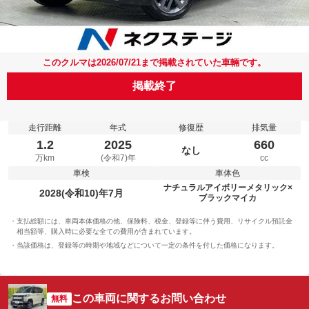
このクルマは2026/07/21まで掲載されていた車輛です。
掲載終了
走行距離
年式
修復歴
排気量
1.2
2025
660
なし
万km
(令和7)年
cc
車検
車体色
ナチュラルアイボリーメタリック×
2028(令和10)年7月
ブラックマイカ
支払総額には、車両本体価格の他、保険料、税金、登録等に伴う費用、リサイクル預託金
相当額等、購入時に必要な全ての費用が含まれています。
当該価格は、登録等の時期や地域などについて一定の条件を付した価格になります。
この車両に関するお問い合わせ
無料