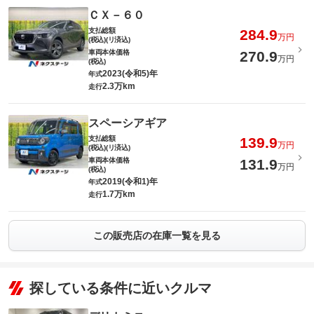
ＣＸ－６０
支払総額
284.9
万円
(税込)(リ済込)
車両本体価格
270.9
万円
(税込)
2023(令和5)年
年式
2.3万km
走行
スペーシアギア
支払総額
139.9
万円
(税込)(リ済込)
車両本体価格
131.9
万円
(税込)
2019(令和1)年
年式
1.7万km
走行
この販売店の在庫一覧を見る
探している条件に近いクルマ