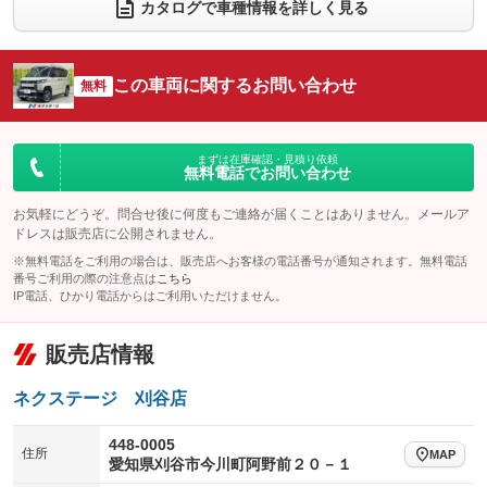
電動リアゲート
フロントカメラ
カタログで車種情報を詳しく見る
：装備なし
：装備あり
シートエアコン
全周囲カメラ
：装備なし
：装備あり
サイドカメラ
ルーフレール
この車両に関するお問い合わせ
：装備あり
無料
：装備なし
エアサスペンション
ヘッドライトウォッシャー
：装備なし
：装備なし
装備略号／用語解説
まずは在庫確認・見積り依頼
無料電話でお問い合わせ
お気軽にどうぞ。問合せ後に何度もご連絡が届くことはありません。メールア
ドレスは販売店に公開されません。
※無料電話をご利用の場合は、販売店へお客様の電話番号が通知されます。無料電話
番号ご利用の際の注意点は
こちら
IP電話、ひかり電話からはご利用いただけません。
販売店情報
ネクステージ 刈谷店
448-0005
住所
MAP
愛知県刈谷市今川町阿野前２０－１