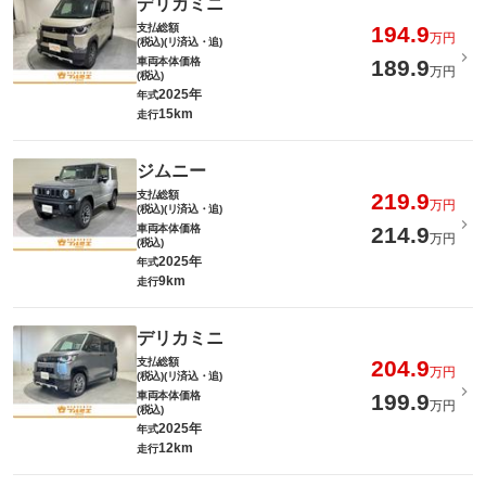
デリカミニ
支払総額
194.9
万円
(税込)(リ済込・追)
車両本体価格
189.9
万円
(税込)
2025年
年式
15km
走行
ジムニー
支払総額
219.9
万円
(税込)(リ済込・追)
車両本体価格
214.9
万円
(税込)
2025年
年式
9km
走行
デリカミニ
支払総額
204.9
万円
(税込)(リ済込・追)
車両本体価格
199.9
万円
(税込)
2025年
年式
12km
走行