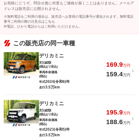
お気軽にどうぞ。問合せ後に何度もご連絡が届くことはありません。メールア
ドレスは販売店に公開されません。
※無料電話をご利用の場合は、販売店へお客様の電話番号が通知されます。無料電話
番号ご利用の際の注意点は
こちら
IP電話、ひかり電話からはご利用いただけません。
この販売店の同一車種
デリカミニ
支払総額
169.9
万円
(税込)(リ済込)
車両本体価格
159.4
万円
(税込)
2024(令和6)年
年式
3.5万km
走行
デリカミニ
支払総額
195.9
万円
(税込)(リ済込)
車両本体価格
188.6
万円
(税込)
2023(令和5)年
年式
3.5万km
走行