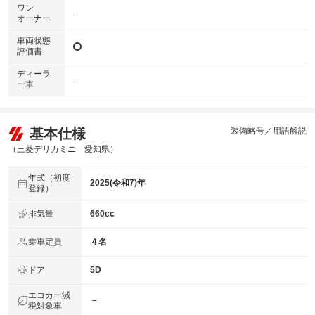
ワン
-
オーナー
車両状態
評価書
ディーラ
-
ー車
基本仕様
装備略号／用語解説
（三菱デリカミニ 愛知県）
年式（初度
2025(令和7)年
登録）
排気量
660cc
乗車定員
４名
ドア
5D
エコカー減
－
税対象車