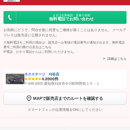
まずは在庫確認・見積り依頼
無料電話でお問い合わせ
お気軽にどうぞ。問合せ後に何度もご連絡が届くことはありません。 メールア
ドレスは販売店に公開されません。
※無料電話をご利用の場合は、販売店へお客様の電話番号が通知されます。無料電話
番号ご利用の際の注意点は
こちら
IP電話、ひかり電話からはご利用いただけません。
詳細はこちら
ネクステージ 刈谷店
4.8
900件
【STEP1】
認証画面でグーネットを友だち追加してから「許可する」ボタンを押
〒448-0005 愛知県刈谷市今川町阿野前２０－１
します
MAPで販売店までのルートを確認する
【STEP2】
トーク画面で
ボタンをタップして問い合わせを
完了してください。
スマートフォンの位置情報をONにしてください
こちら