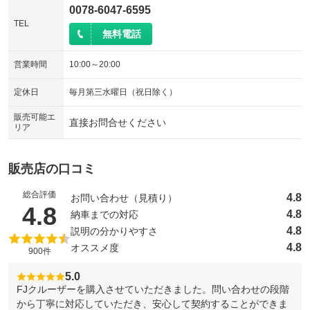
0078-6047-6595
TEL
無料電話
営業時間
10:00～20:00
定休日
毎月第三水曜日（祝日除く）
販売可能エ
直接お問合せください
リア
販売店の口コミ
総合評価
4.8
お問い合わせ（見積り）
（5点満点中）
4.8
4.8
納車までの対応
4.8
説明の分かりやすさ
4.8
オススメ度
900件
5.0
FJクルーザーを購入させていただきました。問い合わせの段階
から丁寧に対応していただき、安心して契約することができま