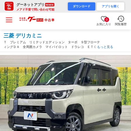
グーネットアプリ
RENEW
ダウンロード
アプリを開く
メアド不要で問い合わせ可能
0
お気に入り
閲覧履歴
三菱 デリカミニ
Ｔ プレミアム リミテッドエディション ターボ ９型フローテ
ィングＤＡ 全周囲カメラ マイパイロット ドラレコ ＥＴＣ
もっと見る
Ｂｌｕｅｔｏｏｔｈ 両側電動スライド スマートキー ステアリ
ングヒーター 電動パーキング オートエアコン（愛知県）