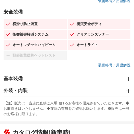
装備略号／用語解説
安全装備
横滑り防止装置
衝突安全ボディ
：装備あり
：装備あり
衝突被害軽減システム
クリアランスソナー
：装備あり
：装備あり
オートマチックハイビーム
オートライト
：装備あり
：装備あり
頸部衝撃緩和ヘッドレスト
：装備なし
装備略号／用語解説
基本装備
エアバッグ：運転席/助手席/サイド
外装・内装
：装備あり
スライドドア：両面電動
カーナビ
：装備あり
：装備なし
【注】販売は、当店に直接ご来場頂けるお客様を優先させていただきます。◆
お取置きはいたしません。◆在庫の有無をご確認お願いします。※販売は一般
サンルーフ
ABS
TV
：装備なし
：装備あり
：装備なし
のお客様に限ります。
エアコン
Wエアコン
オーディオ：ミュージックプレイヤー接続可
：装備あり
：装備なし
：装備あり
リフトアップ
パワーステアリング
カタログ情報(新車時)
ビジュアル
：装備なし
：装備あり