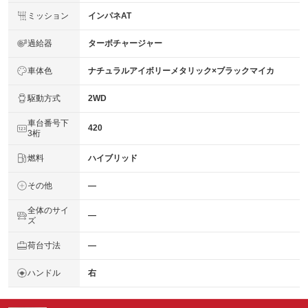
ミッション
インパネAT
過給器
ターボチャージャー
車体色
ナチュラルアイボリーメタリック×ブラックマイカ
駆動方式
2WD
車台番号下
420
3桁
燃料
ハイブリッド
その他
―
全体のサイ
―
ズ
荷台寸法
―
ハンドル
右