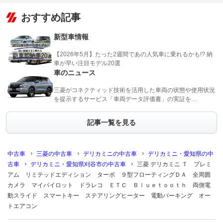
おすすめ記事
新型車情報
【2026年5月】たった2週間であの人気車に乗れるかも!? 納
車が早い注目モデル20選
車のニュース
三菱がコネクティッド技術を活用した車両の状態や使用状況
を提示するサービス「車両データ評価書」の実証を…
記事一覧を見る
中古車
三菱の中古車
デリカミニの中古車
デリカミニ・愛知県の中
古車
デリカミニ・愛知県刈谷市の中古車
三菱 デリカミニ Ｔ プレミ
アム リミテッドエディション ターボ ９型フローティングＤＡ 全周囲
カメラ マイパイロット ドラレコ ＥＴＣ Ｂｌｕｅｔｏｏｔｈ 両側電
動スライド スマートキー ステアリングヒーター 電動パーキング オー
トエアコン