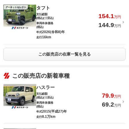
タフト
グーネットセレクト
支払総額
154.1
万円
(税込)(リ済込)
車両本体価格
144.9
万円
(税込)
2026(令和8)年
年式
16km
走行
この販売店の在庫一覧を見る
この販売店の新着車種
ハスラー
支払総額
79.9
万円
(税込)(リ済込)
車両本体価格
69.2
万円
(税込)
2015(平成27)年
年式
8.1万km
走行