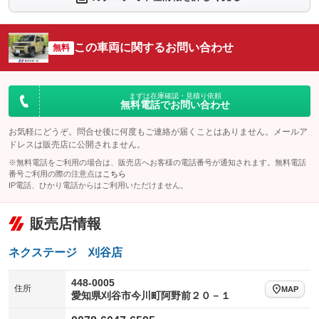
シートエアコン
全周囲カメラ
：装備なし
：装備なし
サイドカメラ
ルーフレール
この車両に関するお問い合わせ
：装備なし
無料
：装備なし
エアサスペンション
ヘッドライトウォッシャー
：装備なし
：装備なし
装備略号／用語解説
まずは在庫確認・見積り依頼
無料電話でお問い合わせ
お気軽にどうぞ。問合せ後に何度もご連絡が届くことはありません。メールア
ドレスは販売店に公開されません。
※無料電話をご利用の場合は、販売店へお客様の電話番号が通知されます。無料電話
番号ご利用の際の注意点は
こちら
IP電話、ひかり電話からはご利用いただけません。
販売店情報
ネクステージ 刈谷店
448-0005
住所
MAP
愛知県刈谷市今川町阿野前２０－１