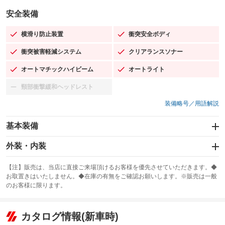
安全装備
横滑り防止装置
衝突安全ボディ
：装備あり
：装備あり
衝突被害軽減システム
クリアランスソナー
：装備あり
：装備あり
オートマチックハイビーム
オートライト
：装備あり
：装備あり
頸部衝撃緩和ヘッドレスト
：装備なし
装備略号／用語解説
基本装備
エアバッグ：運転席/助手席/サイド
外装・内装
：装備あり
スライドドア
カーナビ
：装備なし
：装備なし
【注】販売は、当店に直接ご来場頂けるお客様を優先させていただきます。◆
お取置きはいたしません。◆在庫の有無をご確認お願いします。※販売は一般
サンルーフ
ABS
TV：フルセグ
：装備なし
：装備あり
：装備あり
のお客様に限ります。
エアコン
Wエアコン
オーディオ：ミュージックプレイヤー接続可
：装備あり
：装備なし
：装備あり
リフトアップ
パワーステアリング
カタログ情報(新車時)
ビジュアル
：装備なし
：装備あり
：装備なし