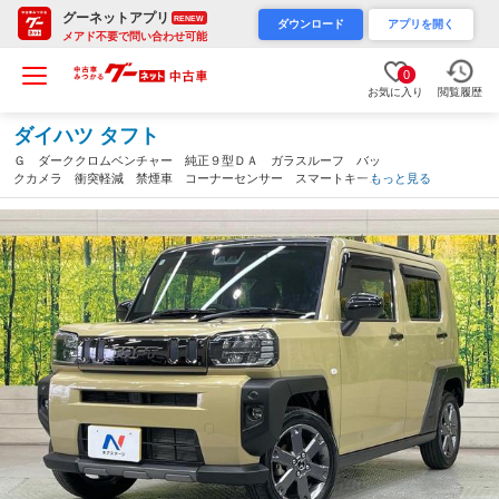
グーネットアプリ
RENEW
ダウンロード
アプリを開く
メアド不要で問い合わせ可能
0
お気に入り
閲覧履歴
ダイハツ タフト
Ｇ ダーククロムベンチャー 純正９型ＤＡ ガラスルーフ バッ
クカメラ 衝突軽減 禁煙車 コーナーセンサー スマートキー
もっと見る
ＬＥＤヘッド ＥＴＣ 純正１５インチアルミ オートハイビー
ム オートライト デュアルエアコン（愛知県）