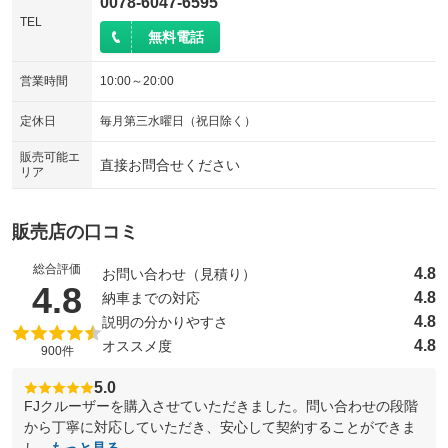
0078-6047-6595
TEL
無料電話
営業時間
10:00～20:00
定休日
毎月第三水曜日（祝日除く）
販売可能エ
直接お問合せください
リア
販売店の口コミ
総合評価
4.8
お問い合わせ（見積り）
（5点満点中）
4.8
4.8
納車までの対応
4.8
説明の分かりやすさ
4.8
オススメ度
900件
5.0
FJクルーザーを購入させていただきました。問い合わせの段階
から丁寧に対応していただき、安心して契約することができま