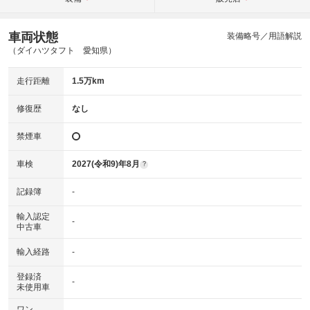
車両状態
装備略号／用語解説
（ダイハツタフト 愛知県）
走行距離
1.5万km
修復歴
なし
禁煙車
車検
2027(令和9)年8月
?
記録簿
-
輸入認定
-
中古車
輸入経路
-
登録済
-
未使用車
ワン