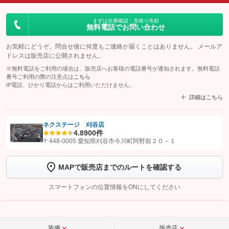
まずは在庫確認・見積り依頼
無料電話でお問い合わせ
お気軽にどうぞ。問合せ後に何度もご連絡が届くことはありません。 メールア
ドレスは販売店に公開されません。
※無料電話をご利用の場合は、販売店へお客様の電話番号が通知されます。無料電話
番号ご利用の際の注意点は
こちら
IP電話、ひかり電話からはご利用いただけません。
詳細はこちら
ネクステージ 刈谷店
4.8
900件
【STEP1】
認証画面でグーネットを友だち追加してから「許可する」ボタンを押
〒448-0005 愛知県刈谷市今川町阿野前２０－１
します
MAPで販売店までのルートを確認する
【STEP2】
トーク画面で
ボタンをタップして問い合わせを
完了してください。
スマートフォンの位置情報をONにしてください
こちら
装備
販売店