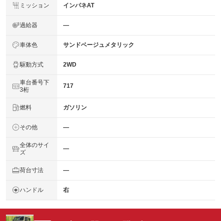
ミッション
インパネAT
過給器
―
車体色
サンドベージュメタリック
駆動方式
2WD
車台番号下
717
3桁
燃料
ガソリン
その他
―
全体のサイ
―
ズ
荷台寸法
―
ハンドル
右