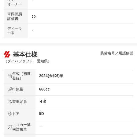
-
オーナー
車両状態
評価書
ディーラ
-
ー車
基本仕様
装備略号／用語解説
（ダイハツタフト 愛知県）
年式（初度
2024(令和6)年
登録）
排気量
660cc
乗車定員
４名
ドア
5D
エコカー減
－
税対象車