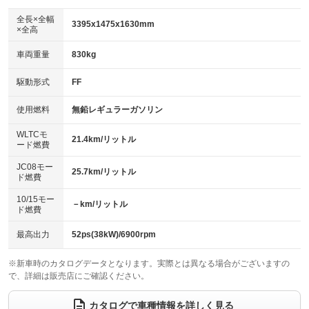
ダウンヒルアシストコントロール
アルミホイール：15インチ
：装備なし
：装備あり
全長×全幅
3395x1475x1630mm
×全高
パワーウィンドウ
盗難防止システム
革シート
ハーフレザーシート
：装備あり
：装備あり
：装備なし
：装備なし
車両重量
830kg
アイドリングストップ
ドライブレコーダー
キーレス
LEDヘッドランプ
：装備あり
：装備なし
：装備あり
：装備あり
USB入力端子
Bluetooth接続
駆動形式
FF
HID(キセノンライト)
ポータブルナビ
：装備なし
：装備あり
：装備なし
：装備なし
100V電源
クリーンディーゼル
バックカメラ
ETC
使用燃料
無鉛レギュラーガソリン
：装備なし
：装備なし
：装備あり
：装備あり
センターデフロック
エアロ
スマートキー
：装備なし
WLTCモ
：装備なし
：装備あり
21.4km/リットル
ード燃費
レンタカーアップ
展示・試乗車
ローダウン
ランフラットタイヤ
：装備なし
：装備なし
：装備なし
：装備なし
JC08モー
25.7km/リットル
ド燃費
電動格納ミラー
パワーシート
3列シート
：装備あり
：装備なし
：装備なし
10/15モー
装備略号／用語解説
－km/リットル
ベンチシート
フルフラットシート
ド燃費
：装備なし
：装備なし
チップアップシート
オットマン
：装備なし
：装備なし
最高出力
52ps(38kW)/6900rpm
電動格納サードシート
シートヒーター
：装備なし
：装備あり
※新車時のカタログデータとなります。実際とは異なる場合がございますの
で、詳細は販売店にご確認ください。
ウォークスルー
後席モニター
：装備なし
：装備なし
電動リアゲート
フロントカメラ
カタログで車種情報を詳しく見る
：装備なし
：装備なし