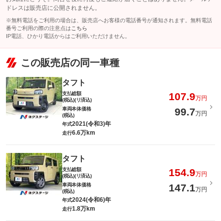
ドレスは販売店に公開されません。
※無料電話をご利用の場合は、販売店へお客様の電話番号が通知されます。無料電話
番号ご利用の際の注意点は
こちら
IP電話、ひかり電話からはご利用いただけません。
この販売店の同一車種
タフト
支払総額
107.9
万円
(税込)(リ済込)
車両本体価格
99.7
万円
(税込)
2021(令和3)年
年式
6.6万km
走行
タフト
支払総額
154.9
万円
(税込)(リ済込)
車両本体価格
147.1
万円
(税込)
2024(令和6)年
年式
1.8万km
走行