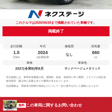
このクルマは2026/06/28まで掲載されていた車輛です。
掲載終了
走行距離
年式
修復歴
排気量
1.5
2024
660
なし
万km
(令和6)年
cc
車検
車体色
2027(令和9)年8月
サンドベージュメタリック
支払総額には、車両本体価格の他、保険料、税金、登録等に伴う費用、リサイクル預託金
相当額等、購入時に必要な全ての費用が含まれています。
当該価格は、登録等の時期や地域などについて一定の条件を付した価格になります。
この車両に関するお問い合わせ
無料