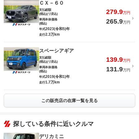
ＣＸ－６０
支払総額
279.9
万円
(税込)(リ済込)
車両本体価格
265.9
万円
(税込)
2023(令和5)年
年式
2.3万km
走行
スペーシアギア
支払総額
139.9
万円
(税込)(リ済込)
車両本体価格
131.9
万円
(税込)
2019(令和1)年
年式
1.7万km
走行
この販売店の在庫一覧を見る
探している条件に近いクルマ
デリカミニ