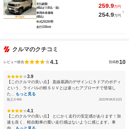
支払総額
259.9
万円
(税込)(リ済込・追)
車両本体価格
254.9
万円
(税込)
2026年
年式
10km
走行
クルマのクチコミ
4.1
10
レビュー総合
投稿数
3.9
【このクルマの良い点】 直線基調のデザインに５ドアのボディ
という、ライバルの軽ＳＵＶとは違ったアプローチで登場し
た...
もっと見る
龍之介466
2022年08月22日
4.1
【このクルマの良い点】 とにかく走行の安定感があります！加
速も良く、軽自動車の重い走行感はないように感じます。車
内...
もっと見る