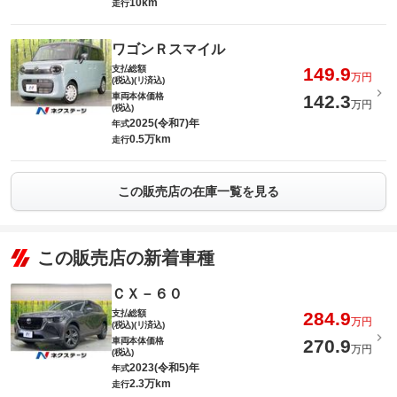
10km
走行
ワゴンＲスマイル
支払総額
149.9
万円
(税込)(リ済込)
車両本体価格
142.3
万円
(税込)
2025(令和7)年
年式
0.5万km
走行
この販売店の在庫一覧を見る
この販売店の新着車種
ＣＸ－６０
支払総額
284.9
万円
(税込)(リ済込)
車両本体価格
270.9
万円
(税込)
2023(令和5)年
年式
2.3万km
走行