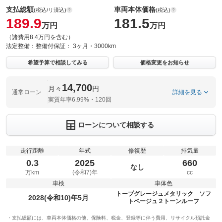
支払総額
車両本体価格
(税込/リ済込)
(税込)
189.9
181.5
万円
万円
（諸費用8.4万円を含む）
法定整備：
整備付
保証：
3ヶ月・3000km
希望予算で相談してみる
価格変更をお知らせ
14,700
月々
円
通常ローン
詳細を見る
実質年率6.99%・120回
ローンについて相談する
走行距離
年式
修復歴
排気量
0.3
2025
660
なし
万km
(令和7)年
cc
車検
車体色
トープグレージュメタリック ソフ
2028(令和10)年5月
トベージュ２トーンルーフ
支払総額には、車両本体価格の他、保険料、税金、登録等に伴う費用、リサイクル預託金