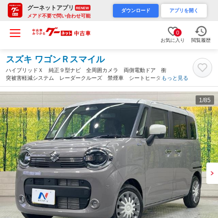
グーネットアプリ
RENEW
ダウンロード
アプリを開く
メアド不要で問い合わせ可能
0
お気に入り
閲覧履歴
スズキ ワゴンＲスマイル
ハイブリッドＸ 純正９型ナビ 全周囲カメラ 両側電動ドア 衝
突被害軽減システム レーダークルーズ 禁煙車 シートヒータ
もっと見る
ー ドラレコ コーナーセンサー スマートキー ＬＥＤヘッド
車線逸脱警報（愛知県）
1
/85