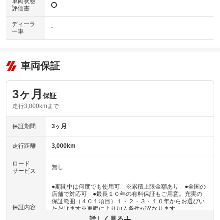
車両状態
評価書
ディーラ
-
ー車
車両保証
3ヶ月
保証
走行3,000kmまで
保証期間
3ヶ月
走行距離
3,000km
ロード
無し
サービス
●期間中は何度でも使用可 ※累積上限金額あり ●全国の
店舗で対応可 ●最長１０年の有料保証もご用意。充実の
保証範囲（４０１項目）１・２・３・１０年からお選びい
保証内容
ただけます※車両により加入条件が異なります
詳しく見る