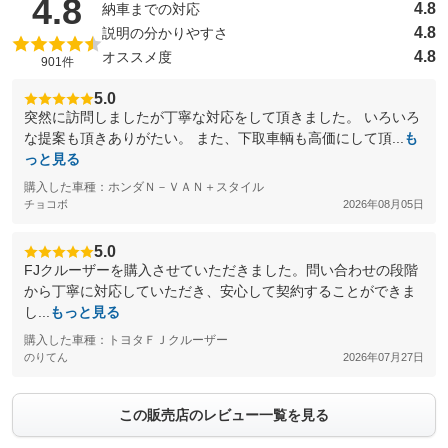
（5点満点中）
4.8
4.8
納車までの対応
4.8
説明の分かりやすさ
4.8
オススメ度
901件
5.0
突然に訪問しましたが丁寧な対応をして頂きました。 いろいろ
な提案も頂きありがたい。 また、下取車輌も高価にして頂...
も
っと見る
購入した車種：ホンダＮ－ＶＡＮ＋スタイル
チョコボ
2026年08月05日
5.0
FJクルーザーを購入させていただきました。問い合わせの段階
から丁寧に対応していただき、安心して契約することができま
し...
もっと見る
購入した車種：トヨタＦＪクルーザー
のりてん
2026年07月27日
この販売店のレビュー一覧を見る