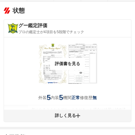
状態
グー鑑定評価
プロの鑑定士が4項目を5段階でチェック
評価書を見る
5
5
外装
内装
機関
修復歴
正常
無
気になるようなキズやへこみがあった場合は綺麗に補修済
みですが、 小さなキズやヘコミが残っている場合もありま
詳しく見る
外装
す。
(車両外装)
キズ・へこみについて問い合わせる