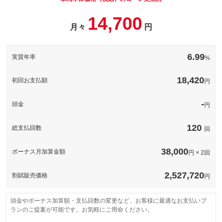
パック内容
14,700
このパックの見積もり依頼（無料）
備考
－
月々
円
このパックの見積もり依頼（無料）
備考
－
6.99
実質年率
%
このパックの見積もり依頼（無料）
18,420
初回お支払額
円
-
頭金
円
120
総支払回数
回
38,000
ボーナス月加算金額
円 × 2回
2,527,720
割賦販売価格
円
頭金やボーナス加算額・支払回数の変更など、お客様に最適なお支払いプ
ランのご提案が可能です。お気軽にご用命ください。