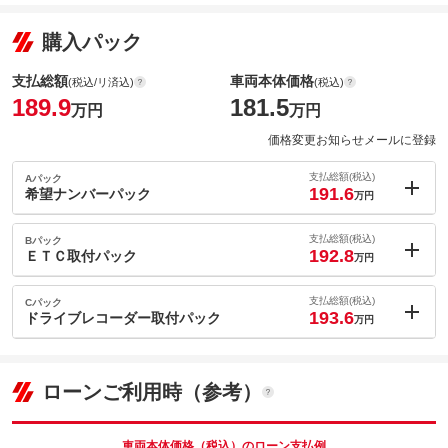
購入パック
支払総額
車両本体価格
(税込/リ済込)
(税込)
189.9
181.5
万円
万円
価格変更お知らせメールに登録
支払総額(税込)
Aパック
191.6
希望ナンバーパック
万円
内：オプシ
1.7
ョン価格
支払総額(税込)
Bパック
万円
192.8
(税込)
ＥＴＣ取付パック
万円
車両本体価
181.5
万円
内：オプシ
格
2.9
ョン価格
支払総額(税込)
Cパック
万円
193.6
(税込)
ドライブレコーダー取付パック
万円
車両本体価
181.5
万円
内：オプシ
格
パック内容
3.7
ョン価格
万円
(税込)
ローンご利用時（参考）
車両本体価
181.5
万円
格
パック内容
備考
－
車両本体価格（税込）のローン支払例