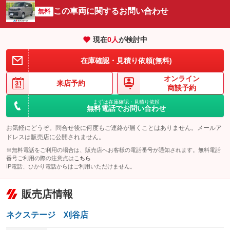
サイドカメラ
ルーフレール
この車両に関するお問い合わせ
：装備あり
無料
：装備なし
エアサスペンション
ヘッドライトウォッシャー
：装備なし
：装備なし
現在
0
人
が検討中
装備略号／用語解説
在庫確認・見積り依頼(無料)
オンライン
来店予約
商談予約
まずは在庫確認・見積り依頼
無料電話でお問い合わせ
お気軽にどうぞ。問合せ後に何度もご連絡が届くことはありません。メールア
ドレスは販売店に公開されません。
※無料電話をご利用の場合は、販売店へお客様の電話番号が通知されます。無料電話
番号ご利用の際の注意点は
こちら
IP電話、ひかり電話からはご利用いただけません。
販売店情報
ネクステージ 刈谷店