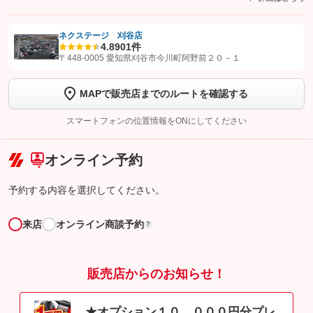
ネクステージ 刈谷店
4.8
901件
【STEP1】
認証画面でグーネットを友だち追加してから「許可する」ボタンを押
〒448-0005 愛知県刈谷市今川町阿野前２０－１
します
MAPで販売店までのルートを確認する
【STEP2】
トーク画面で
ボタンをタップして問い合わせを
完了してください。
スマートフォンの位置情報をONにしてください
こちら
オンライン予約
予約する内容を選択してください。
来店
オンライン商談予約
?
販売店からのお知らせ！
★オプション１０，０００円分プレ