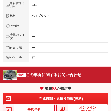
車台番号下
031
3桁
燃料
ハイブリッド
その他
―
全体のサイ
―
ズ
荷台寸法
―
ハンドル
右
この車両に関するお問い合わせ
無料
現在
0
人
が検討中
在庫確認・見積り依頼(無料)
オンライン
来店予約