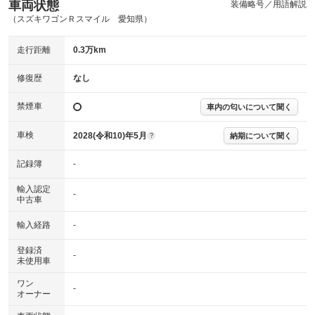
内装
車両状態
装備略号／用語解説
気になる汚れ等がない綺麗な室内を保っています。
(内装状態)
（スズキワゴンＲスマイル 愛知県）
主要機関に不具合はありません。
機関
走行距離
0.3万km
詳細は鑑定書をご確認ください。
修復歴
修復歴
なし
※グー鑑定は保証サービスではございません。購入時は必ず現車をご確認
禁煙車
下さい。
車内の匂いについて聞く
※実際にお渡しするコンディションチェックシートにつきましては、形式
および表示項目が異なる場合がございます。
車検
2028(令和10)年5月
納期について聞く
?
※グー鑑定の評価はあくまでも記載している鑑定日の鑑定結果となりま
す。車両情報等の詳細は各販売店へお問い合わせ下さい。
記録簿
-
輸入認定
-
中古車
輸入経路
-
登録済
-
未使用車
ワン
-
オーナー