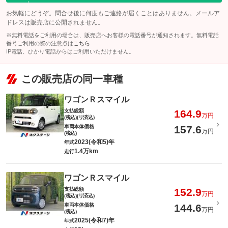
お気軽にどうぞ。問合せ後に何度もご連絡が届くことはありません。メールア
ドレスは販売店に公開されません。
※無料電話をご利用の場合は、販売店へお客様の電話番号が通知されます。無料電話
番号ご利用の際の注意点は
こちら
IP電話、ひかり電話からはご利用いただけません。
この販売店の同一車種
ワゴンＲスマイル
支払総額
164.9
万円
(税込)(リ済込)
車両本体価格
157.6
万円
(税込)
2023(令和5)年
年式
1.4万km
走行
ワゴンＲスマイル
支払総額
152.9
万円
(税込)(リ済込)
車両本体価格
144.6
万円
(税込)
2025(令和7)年
年式