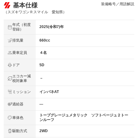
基本仕様
装備略号／用語解説
（スズキワゴンＲスマイル 愛知県）
年式（初度
2025(令和7)年
登録）
排気量
660cc
乗車定員
４名
ドア
5D
エコカー減
－
税対象車
ミッション
インパネAT
過給器
―
トープグレージュメタリック ソフトベージュ２トー
車体色
ンルーフ
駆動方式
2WD