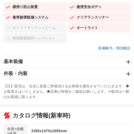
横滑り防止装置
衝突安全ボディ
：装備あり
：装備あり
衝突被害軽減システム
クリアランスソナー
：装備あり
：装備あり
オートマチックハイビーム
オートライト
：装備なし
：装備あり
頸部衝撃緩和ヘッドレスト
：装備なし
装備略号／用語解説
基本装備
エアバッグ：運転席/助手席/サイド
外装・内装
：装備あり
スライドドア：両面電動
カーナビ：SDナビ
：装備あり
：装備あり
【注】販売は、当店に直接ご来場頂けるお客様を優先させていただきます。◆
お取置きはいたしません。◆在庫の有無をご確認お願いします。※販売は一般
サンルーフ
ABS
TV：フルセグ
：装備なし
：装備あり
：装備あり
のお客様に限ります。
エアコン
Wエアコン
オーディオ
：装備あり
：装備なし
：装備なし
リフトアップ
パワーステアリング
カタログ情報(新車時)
ビジュアル：-／DVD再生
：装備なし
：装備あり
：装備あり
ダウンヒルアシストコントロール
アルミホイール
：装備なし
：装備なし
全長×全幅
3395x1475x1695mm
×全高