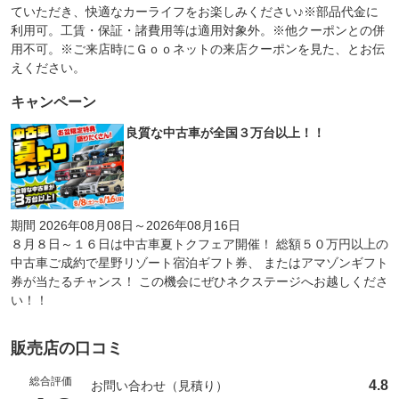
ていただき、快適なカーライフをお楽しみください♪※部品代金に
利用可。工賃・保証・諸費用等は適用対象外。※他クーポンとの併
用不可。※ご来店時にＧｏｏネットの来店クーポンを見た、とお伝
えください。
キャンペーン
良質な中古車が全国３万台以上！！
期間 2026年08月08日～2026年08月16日
８月８日～１６日は中古車夏トクフェア開催！ 総額５０万円以上の
中古車ご成約で星野リゾート宿泊ギフト券、 またはアマゾンギフト
券が当たるチャンス！ この機会にぜひネクステージへお越しくださ
い！！
販売店の口コミ
総合評価
4.8
お問い合わせ（見積り）