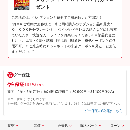
ゼント
ご来店の上、他オプションと併せてご成約頂いた方限定！
”お車をご成約のお客様に、車と同時購入のオプション品を最大１
０，０００円分プレゼント！ タイヤやドラレコの購入などにお役立
ていただき、快適なカーライフをお楽しみください♪ ※部品代金に
利用可。工賃・保証・諸費用等は適用対象外。※他クーポンとの併
用不可。※ご来店時にＧｏｏネットの来店クーポンを見た、とお伝
えください。”
グー保証
期間：1年～3年 距離：無制限 保証費用：20,900円～34,100円(税込)
※グー保証が付けられます。
※一部、グー保証対象外の車両もございます。詳しくは販売店にご確認下さい。
グー保証の詳細はこちら
状態
装備
販売店
購入パック
ローン