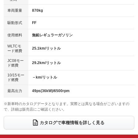
パワーウィンドウ
盗難防止システム
革シート
ハーフレザーシート
：装備あり
：装備あり
：装備なし
：装備なし
車両重量
870kg
アイドリングストップ
ドライブレコーダー
キーレス
LEDヘッドランプ
：装備あり
：装備あり
：装備あり
：装備あり
USB入力端子
Bluetooth接続
駆動形式
FF
HID(キセノンライト)
ポータブルナビ
：装備あり
：装備あり
：装備なし
：装備なし
100V電源
クリーンディーゼル
バックカメラ
ETC
使用燃料
無鉛レギュラーガソリン
：装備なし
：装備なし
：装備あり
：装備なし
センターデフロック
エアロ
スマートキー
：装備なし
WLTCモ
：装備なし
：装備あり
25.1km/リットル
ード燃費
レンタカーアップ
展示・試乗車
ローダウン
ランフラットタイヤ
：装備なし
：装備なし
：装備なし
：装備なし
JC08モー
29.2km/リットル
ド燃費
電動格納ミラー
パワーシート
3列シート
：装備あり
：装備なし
：装備なし
10/15モー
装備略号／用語解説
－km/リットル
ベンチシート
フルフラットシート
ド燃費
：装備あり
：装備なし
チップアップシート
オットマン
：装備なし
：装備なし
最高出力
49ps(36kW)/6500rpm
電動格納サードシート
シートヒーター
：装備なし
：装備あり
※新車時のカタログデータとなります。実際とは異なる場合がございますの
で、詳細は販売店にご確認ください。
ウォークスルー
後席モニター
：装備なし
：装備なし
電動リアゲート
フロントカメラ
カタログで車種情報を詳しく見る
：装備なし
：装備あり
シートエアコン
全周囲カメラ
：装備なし
：装備あり