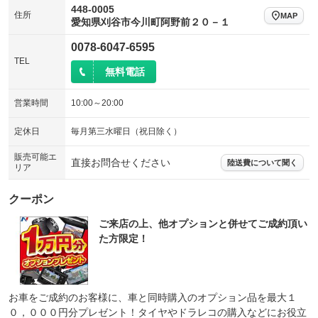
448-0005
住所
MAP
愛知県刈谷市今川町阿野前２０－１
0078-6047-6595
TEL
無料電話
営業時間
10:00～20:00
定休日
毎月第三水曜日（祝日除く）
販売可能エ
直接お問合せください
陸送費について聞く
リア
クーポン
ご来店の上、他オプションと併せてご成約頂い
た方限定！
お車をご成約のお客様に、車と同時購入のオプション品を最大１
０，０００円分プレゼント！タイヤやドラレコの購入などにお役立