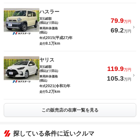
ハスラー
支払総額
79.9
万円
(税込)(リ済込)
車両本体価格
69.2
万円
(税込)
2015(平成27)年
年式
8.1万km
走行
ヤリス
支払総額
119.9
万円
(税込)(リ済込)
車両本体価格
105.3
万円
(税込)
2021(令和3)年
年式
5.2万km
走行
この販売店の在庫一覧を見る
探している条件に近いクルマ