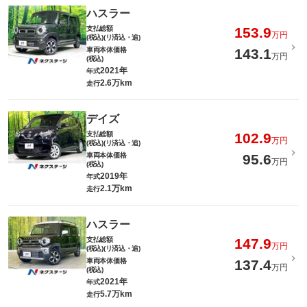
ハスラー
支払総額
153.9
万円
(税込)(リ済込・追)
車両本体価格
143.1
万円
(税込)
2021年
年式
2.6万km
走行
デイズ
支払総額
102.9
万円
(税込)(リ済込・追)
車両本体価格
95.6
万円
(税込)
2019年
年式
2.1万km
走行
ハスラー
支払総額
147.9
万円
(税込)(リ済込・追)
車両本体価格
137.4
万円
(税込)
2021年
年式
5.7万km
走行