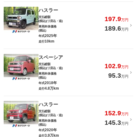
ハスラー
支払総額
197.9
万円
(税込)(リ済込・追)
車両本体価格
189.6
万円
(税込)
2025年
年式
10km
走行
スペーシア
支払総額
102.9
万円
(税込)(リ済込・追)
車両本体価格
95.3
万円
(税込)
2018年
年式
4.8万km
走行
ハスラー
支払総額
152.9
万円
(税込)(リ済込・追)
車両本体価格
145.3
万円
(税込)
2020年
年式
3.9万km
走行