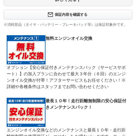
保証内容について問い合わせる
３ヶ月・３０００ｋｍ以内ならエンジン、トランスミッシ
保証内容を確認する
保証項目
ョン、ハイブリッド、ステアリング、ブレーキの各機構に
おける主要項目を無償修理（または交換）いたします。
※消耗部品（タイヤ・バッテリー・ブレーキパッド等）は保証対象外です。
修理回数
無制限
無料エンジンオイル交換
車両本体価格
期間中は何度でも修理可能！修理金額は車両本体価格の１
上限金額
００％までしっかり保証します。車両本体価格５０万円以
下の場合は５０万円まで保証します。
オプション【安心保証付きメンテナンスパック（サービスサポ
無し
ート）】の加入プランに合わせて最大３年分（６回）のエンジ
免責金
保証修理の対象となる場合は、お客様の費用負担は一切ご
ざいません。
ンオイル交換が付帯！アフターサービスもお任せください！※
詳細や各種条件はスタッフまでお問い合わせください
全国のネクステージで受付可能！ご遠方でネクステージに
保証修理
持ち込めないお客様も保証修理はお受け頂けます。詳細
受付先
は、スタッフまでお気軽にお尋ねください。
最長１０年！走行距離無制限の安心保証付
整備付 法定12ヶ月または法定24ヶ月点検整備付
きメンテナンスパック！
法定整備
※車検なし・車検整備付の場合は法定24ヶ月点検整備付
※商用車は6ヶ月または12ヶ月点検整備付
１．契約後～納車までに法定点検を実施致します。 ２．
法定整備
エンジンオイル交換などのメンテナンスと最長１０年・走行距
支払総額に整備代金を含んでおります。 ３．点検記録簿
について
が発行されます。