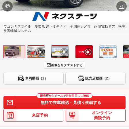
ワゴンＲスマイル 愛知県 純正９型ナビ 全周囲カメラ 両側電動ドア 衝突
被害軽減システム
画像をリクエストする
車両動画（2）
販売店動画（2）
販売店からメールで
最短即日
にご連絡
無料で在庫確認・見積り依頼する
オンライン
来店予約
商談予約