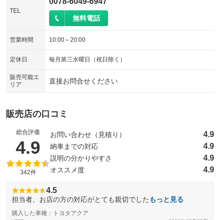
0078-6049-6947
TEL
無料電話
営業時間
10:00～20:00
定休日
毎月第三水曜日（祝日除く）
販売可能エ
直接お問合せください
リア
販売店の口コミ
総合評価
4.9
お問い合わせ（見積り）
（5点満点中）
4.9
4.9
納車までの対応
4.9
説明の分かりやすさ
4.9
オススメ度
342件
4.5
担当者、お店の方の対応がとても親切でした
もっと見る
購入した車種：トヨタアクア