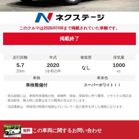
このクルマは2026/07/08まで掲載されていた車輛です。
掲載終了
走行距離
年式
修復歴
排気量
5.7
2020
1000
なし
万km
(令和2)年
cc
車検
車体色
車検整備付
スーパーホワイトＩＩ
支払総額には、車両本体価格の他、保険料、税金、登録等に伴う費用、リサイクル預託金
相当額等、購入時に必要な全ての費用が含まれています。
当該価格は、登録等の時期や地域などについて一定の条件を付した価格になります。
この車両に関するお問い合わせ
無料