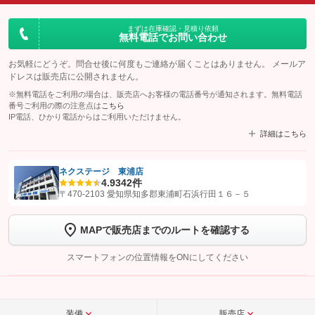
まずは在庫確認・見積り依頼
無料電話でお問い合わせ
お気軽にどうぞ。問合せ後に何度もご連絡が届くことはありません。 メールア
ドレスは販売店に公開されません。
※無料電話をご利用の場合は、販売店へお客様の電話番号が通知されます。無料電話
番号ご利用の際の注意点は
こちら
IP電話、ひかり電話からはご利用いただけません。
詳細はこちら
ネクステージ 東浦店
4.9
342件
【STEP1】
認証画面でグーネットを友だち追加してから「許可する」ボタンを押
〒470-2103 愛知県知多郡東浦町石浜行田１６－５
します
MAPで販売店までのルートを確認する
【STEP2】
トーク画面で
ボタンをタップして問い合わせを
完了してください。
スマートフォンの位置情報をONにしてください
こちら
装備
販売店