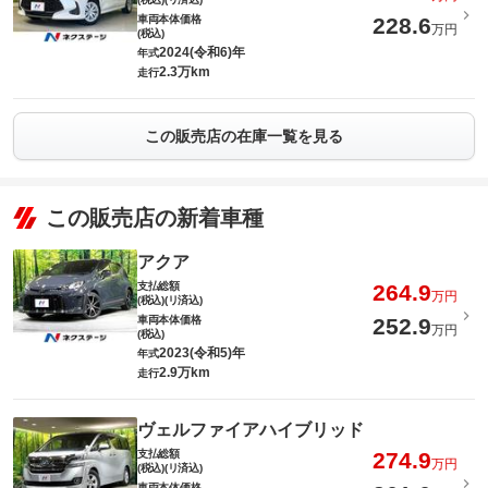
車両本体価格
228.6
万円
(税込)
2024(令和6)年
年式
2.3万km
走行
この販売店の在庫一覧を見る
この販売店の新着車種
アクア
支払総額
264.9
万円
(税込)(リ済込)
車両本体価格
252.9
万円
(税込)
2023(令和5)年
年式
2.9万km
走行
ヴェルファイアハイブリッド
支払総額
274.9
万円
(税込)(リ済込)
車両本体価格