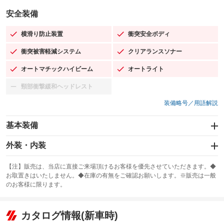
安全装備
横滑り防止装置
衝突安全ボディ
：装備あり
：装備あり
衝突被害軽減システム
クリアランスソナー
：装備あり
：装備あり
オートマチックハイビーム
オートライト
：装備あり
：装備あり
頸部衝撃緩和ヘッドレスト
：装備なし
装備略号／用語解説
基本装備
エアバッグ：運転席/助手席/サイド
外装・内装
：装備あり
スライドドア
カーナビ：メモリーナビ他
：装備なし
：装備あり
【注】販売は、当店に直接ご来場頂けるお客様を優先させていただきます。◆
お取置きはいたしません。◆在庫の有無をご確認お願いします。※販売は一般
サンルーフ
ABS
TV
：装備なし
：装備あり
：装備なし
のお客様に限ります。
エアコン
Wエアコン
オーディオ：ミュージックプレイヤー接続可
：装備あり
：装備なし
：装備あり
リフトアップ
パワーステアリング
カタログ情報(新車時)
ビジュアル
：装備なし
：装備あり
：装備なし