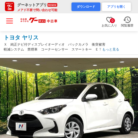
グーネットアプリ
RENEW
ダウンロード
アプリを開く
メアド不要で問い合わせ可能
0
お気に入り
閲覧履歴
トヨタ ヤリス
Ｘ 純正ナビ付ディスプレイオーディオ バックカメラ 衝突被害
軽減システム 禁煙車 コーナーセンサー スマートキー ＥＴ
もっと見る
Ｃ オートハイビーム オートライト Ｂｌｕｅｔｏｏｔｈ（愛知
県）