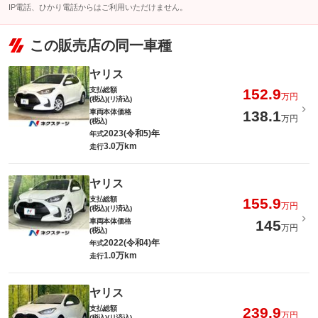
IP電話、ひかり電話からはご利用いただけません。
この販売店の同一車種
ヤリス
支払総額
152.9
万円
(税込)(リ済込)
車両本体価格
138.1
万円
(税込)
2023(令和5)年
年式
3.0万km
走行
ヤリス
支払総額
155.9
万円
(税込)(リ済込)
車両本体価格
145
万円
(税込)
2022(令和4)年
年式
1.0万km
走行
ヤリス
支払総額
239.9
万円
(税込)(リ済込)