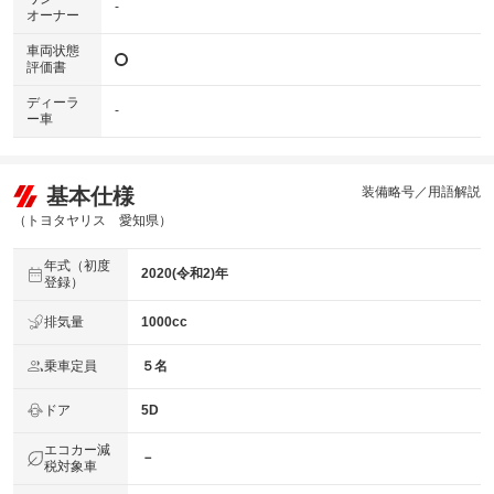
-
オーナー
車両状態
評価書
ディーラ
-
ー車
基本仕様
装備略号／用語解説
（トヨタヤリス 愛知県）
年式（初度
2020(令和2)年
登録）
排気量
1000cc
乗車定員
５名
ドア
5D
エコカー減
－
税対象車