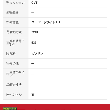
ミッション
CVT
過給器
―
車体色
スーパーホワイトＩＩ
駆動方式
2WD
車台番号下
533
3桁
燃料
ガソリン
その他
―
全体のサイ
―
ズ
荷台寸法
―
ハンドル
右