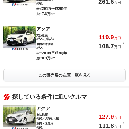
261.6
万円
(税込)
2017(平成29)年
年式
7.6万km
走行
アクア
支払総額
119.9
万円
(税込)(リ済込)
車両本体価格
108.7
万円
(税込)
2018(平成30)年
年式
8.9万km
走行
この販売店の在庫一覧を見る
探している条件に近いクルマ
アクア
支払総額
127.9
万円
(税込)(リ済込・追)
車両本体価格
111.8
万円
(税込)