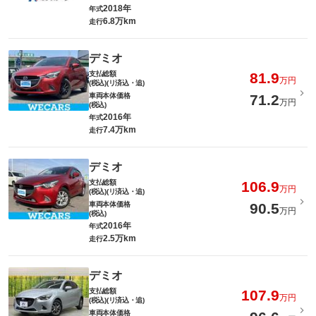
2018年
年式
6.8万km
走行
デミオ
支払総額
81.9
万円
(税込)(リ済込・追)
車両本体価格
71.2
万円
(税込)
2016年
年式
7.4万km
走行
デミオ
支払総額
106.9
万円
(税込)(リ済込・追)
車両本体価格
90.5
万円
(税込)
2016年
年式
2.5万km
走行
デミオ
支払総額
107.9
万円
(税込)(リ済込・追)
車両本体価格