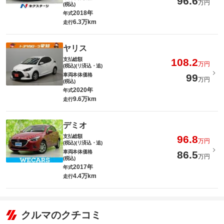
96.6
万円
(税込)
2018年
年式
6.3万km
走行
ヤリス
支払総額
108.2
万円
(税込)(リ済込・追)
車両本体価格
99
万円
(税込)
2020年
年式
9.6万km
走行
デミオ
支払総額
96.8
万円
(税込)(リ済込・追)
車両本体価格
86.5
万円
(税込)
2017年
年式
4.4万km
走行
クルマのクチコミ