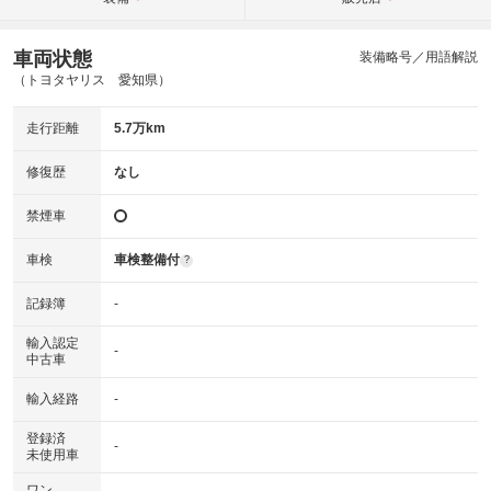
車両状態
装備略号／用語解説
（トヨタヤリス 愛知県）
走行距離
5.7万km
修復歴
なし
禁煙車
車検
車検整備付
?
記録簿
-
輸入認定
-
中古車
輸入経路
-
登録済
-
未使用車
ワン