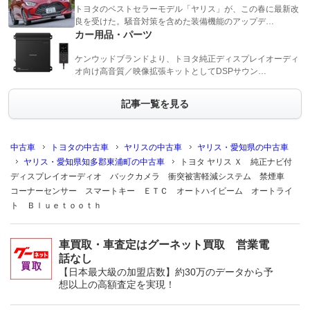
トヨタのベストセラーモデル「ヤリス」が、この春に最新改
良を受けた。騒音対策を含めた装備機能のアップデ…
カー用品・パーツ
ケンウッドブランドより、トヨタ純正ディスプレイオーディ
オ向け高音質／映像拡張キットとしてDSPサウン…
記事一覧を見る
中古車
トヨタの中古車
ヤリスの中古車
ヤリス・愛知県の中古車
ヤリス・愛知県知多郡東浦町の中古車
トヨタ ヤリス Ｘ 純正ナビ付
ディスプレイオーディオ バックカメラ 衝突被害軽減システム 禁煙車
コーナーセンサー スマートキー ＥＴＣ オートハイビーム オートライ
ト Ｂｌｕｅｔｏｏｔｈ
車買取・車査定はグーネット買取 営業電
話なし
【日本最大級の加盟店数】約30万のデータから予
想以上の高額査定を実現！