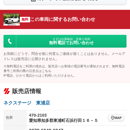
シートエアコン
全周囲カメラ
：装備なし
：装備なし
サイドカメラ
ルーフレール
この車両に関するお問い合わせ
：装備なし
無料
：装備なし
エアサスペンション
ヘッドライトウォッシャー
：装備なし
：装備なし
装備略号／用語解説
まずは在庫確認・見積り依頼
無料電話でお問い合わせ
お気軽にどうぞ。問合せ後に何度もご連絡が届くことはありません。メールア
ドレスは販売店に公開されません。
※無料電話をご利用の場合は、販売店へお客様の電話番号が通知されます。無料電話
番号ご利用の際の注意点は
こちら
IP電話、ひかり電話からはご利用いただけません。
販売店情報
ネクステージ 東浦店
470-2103
住所
MAP
愛知県知多郡東浦町石浜行田１６－５