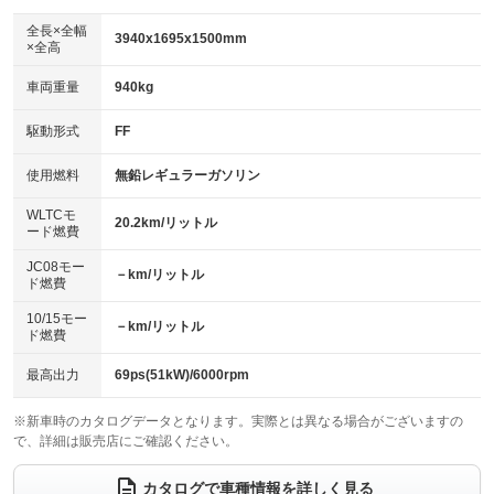
ダウンヒルアシストコントロール
アルミホイール
：装備なし
：装備なし
全長×全幅
3940x1695x1500mm
×全高
パワーウィンドウ
盗難防止システム
革シート
ハーフレザーシート
：装備あり
：装備あり
：装備なし
：装備なし
車両重量
940kg
アイドリングストップ
ドライブレコーダー
キーレス
LEDヘッドランプ
：装備なし
：装備なし
：装備あり
：装備なし
USB入力端子
Bluetooth接続
駆動形式
FF
HID(キセノンライト)
ポータブルナビ
：装備あり
：装備あり
：装備なし
：装備なし
100V電源
クリーンディーゼル
バックカメラ
ETC
使用燃料
無鉛レギュラーガソリン
：装備なし
：装備なし
：装備あり
：装備あり
センターデフロック
エアロ
スマートキー
：装備なし
WLTCモ
：装備なし
：装備あり
20.2km/リットル
ード燃費
レンタカーアップ
展示・試乗車
ローダウン
ランフラットタイヤ
：装備あり
：装備なし
：装備なし
：装備なし
JC08モー
－km/リットル
ド燃費
電動格納ミラー
パワーシート
3列シート
：装備あり
：装備なし
：装備なし
10/15モー
装備略号／用語解説
－km/リットル
ベンチシート
フルフラットシート
ド燃費
：装備なし
：装備なし
チップアップシート
オットマン
：装備なし
：装備なし
最高出力
69ps(51kW)/6000rpm
電動格納サードシート
シートヒーター
：装備なし
：装備なし
※新車時のカタログデータとなります。実際とは異なる場合がございますの
で、詳細は販売店にご確認ください。
ウォークスルー
後席モニター
：装備なし
：装備なし
電動リアゲート
フロントカメラ
カタログで車種情報を詳しく見る
：装備なし
：装備なし