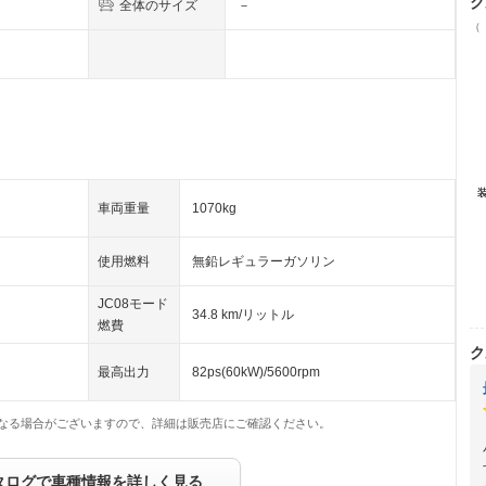
ク
全体のサイズ
－
（
車両重量
1070kg
使用燃料
無鉛レギュラーガソリン
JC08モード
34.8 km/リットル
燃費
ク
最高出力
82ps(60kW)/5600rpm
なる場合がございますので、詳細は販売店にご確認ください。
タログで車種情報を詳しく見る