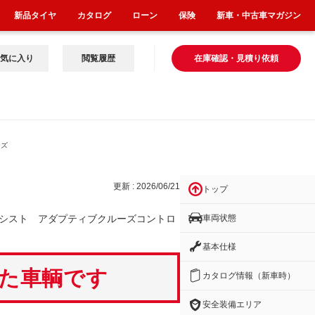
新品タイヤ
カタログ
ローン
保険
新車・中古車マガジン
気に入り
閲覧履歴
在庫確認・見積り依頼
ーズ
更新 : 2026/06/21
トップ
車両状態
シスト アダプティブクルーズコントロ
基本仕様
いた車輌です
カタログ情報（新車時）
安全装備エリア