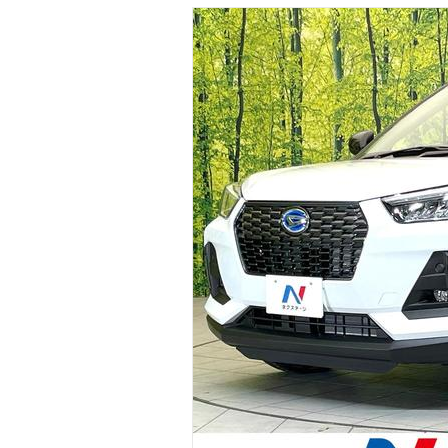
マガジン
車カタログ
自動車ローン
保険
レビュー
価格相場
教習所
用語集