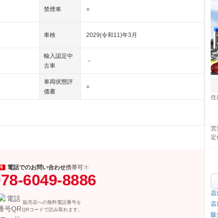
禁煙車
○
車検
2029(令和11)年3月
輸入認定中
－
古車
車両状態評
○
価書
住
営
定
電話でのお問い合わせ
携帯可
料
78-6049-8886
店
販売店への無料電話番号を
店
QRコードで読み取れます。
販