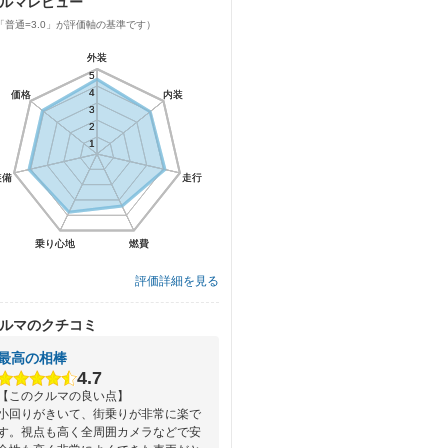
ルマレビュー
「普通=3.0」が評価軸の基準です）
外装
外装
5
5
4
4
価格
価格
内装
内装
3
3
2
2
1
1
装備
装備
走行
走行
乗り心地
乗り心地
燃費
燃費
評価詳細を見る
ルマのクチコミ
最高の相棒
4.7
【このクルマの良い点】
小回りがきいて、街乗りが非常に楽で
す。視点も高く全周囲カメラなどで安