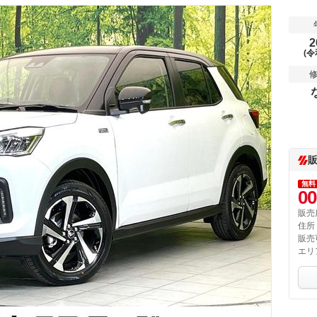
2
(令
無料
00
販売
住所
販売
エリ