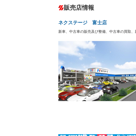
ダウンヒルアシストコントロール
－
販売店情報
オーディオ
－
盗難防止システム
アイドリ
－
ヘッドライトウォッシャ
革シート
－
－
ネクステージ 富士店
ー
Bluetooth接続
100V電源
－
新車、中古車の販売及び整備、中古車の買取、
LEDヘッドランプ
HID(キ
－
レンタカーアップ
展示・試
－
－
ETC
エアロ
－
－
ランフラットタイヤ
パワーシ
－
－
フルフラットシート
チップア
－
－
シートヒーター
ウォーク
－
フロントカメラ
シートエ
－
－
ルーフレール
エアサス
－
－