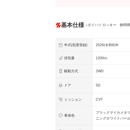
基本仕様
（ダイハツ ロッキー 静岡
年式(初度登録)
2026(令和8)年
排気量
1200cc
駆動方式
2WD
ドア
5D
ミッション
CVT
ブラックマイカメタリ
車体色
ニングホワイトパー