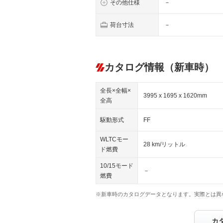
その他仕様
－
荷台寸法
－
カタログ情報（新車時）
全長×全幅×
3995 x 1695 x 1620mm
全高
駆動形式
FF
WLTCモー
28 km/リットル
ド燃費
10/15モード
－
燃費
※新車時のカタログデータとなります。実際とは異
カ