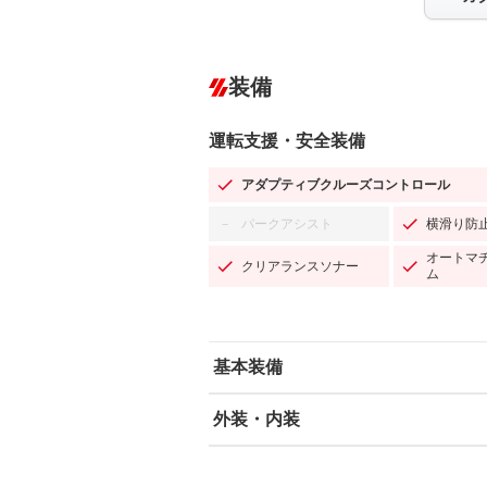
装備
運転支援・安全装備
アダプティブクルーズコントロール
パークアシスト
横滑り防
－
オートマ
クリアランスソナー
ム
基本装備
外装・内装
エアバッグ：運転席/助手席/サイド
ABS
エアコン
カーナビ
－