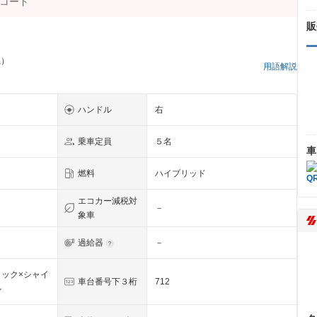
販
県）
用語解説
ハンドル
右
乗車定員
５名
車
燃料
ハイブリッド
エコカー減税対
－
象車
過給器
－
ック×シャイ
車台番号下３桁
712
ル