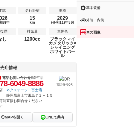
基本装備
年式
走行距離
車検
026
15
2029
外装・内装
和8)年
km
(令和11)年3月
修復歴
排気量
車体色
車の画像
なし
1200cc
ブラックマイ
カメタリック×
シャイニング
ホワイトパー
ル
販売店情報
電話お問い合わせ
携帯可
78-6049-8886
電話番号QR
店
ネクステージ 富士店
静岡県富士市田島７２－１５
可能
直接お問合せください
ア
MAPを開く
LINEで共有