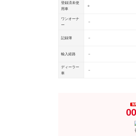
登録済未使
○
用車
ワンオーナ
－
ー
記録簿
－
輸入経路
－
ディーラー
－
車
無
00