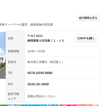
パワーステアリング
パワーウィンドウ
アルミホイール：17イ
－ビジュアル
－
ンチ
ングストップ
ドライブレコーダー
USB入力端子
－
ハーフレザーシート
キーレス
紹介動画を見る
クリーンディーゼル
センターデフロック
－
－
新車ディーラーの運営、損害保険代理店業
セノンライト)
ポータブルナビ
バックカメラ
－
乗車
電動格納ミラー
スマートキー
ローダウン
－
〒417-0031
MAPを開く
住所
装備略号／用語解説
静岡県富士市田島７２－１５
ート
3列シート
ベンチシート
－
－
営業時間
10:00～20:00
ップシート
オットマン
電動格納サードシート
－
－
スルー
後席モニター
電動リアゲート
－
－
定休日
毎月第三水曜日（祝日除く）
アコン
全周囲カメラ
サイドカメラ
－
－
0078-6049-8886
TEL
ペンション
0545-55-4909
FAX
装備略号／用語解説
販売可能
直接お問合せください
エリア