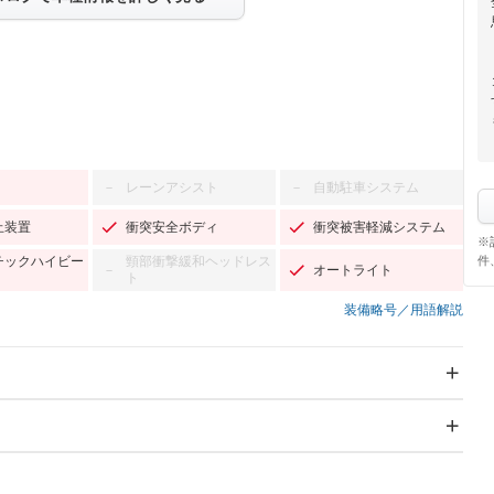
レーンアシスト
自動駐車システム
－
－
止装置
衝突安全ボディ
衝突被害軽減システム
※
件
チックハイビー
頸部衝撃緩和ヘッドレス
オートライト
－
ト
装備略号／用語解説
スライドドア
サンルーフ
－
－
Wエアコン
リフトアップ
－
－
TV：フルセグ