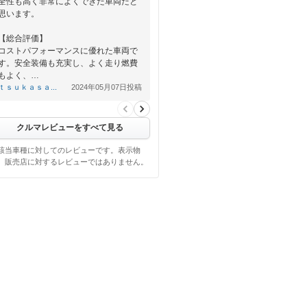
全性も高く非常によくできた車両だと
思います。
【総合評価】
コストパフォーマンスに優れた車両で
す。安全装備も充実し、よく走り燃費
もよく、…
ｔｓｕｋａｓａ...
2024年05月07日投稿
クルマレビューをすべて見る
該当車種に対してのレビューです。表示物
、販売店に対するレビューではありません。