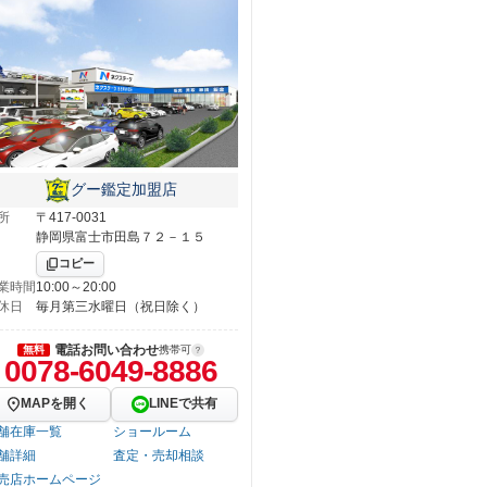
グー鑑定加盟店
所
〒417-0031
静岡県富士市田島７２－１５
コピー
業時間
10:00～20:00
休日
毎月第三水曜日（祝日除く）
電話お問い合わせ
無料
携帯可
0078-6049-8886
MAPを開く
LINEで共有
舗在庫一覧
ショールーム
舗詳細
査定・売却相談
売店ホームページ