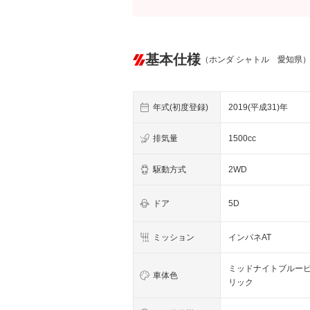
基本仕様
（ホンダ シャトル 愛知県
年式(初度登録)
2019(平成31)年
排気量
1500cc
駆動方式
2WD
ドア
5D
ミッション
インパネAT
ミッドナイトブルー
車体色
リック