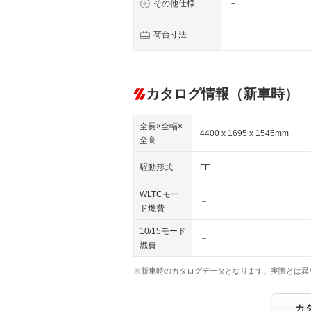
その他仕様
－
荷台寸法
－
カタログ情報（新車時）
全長×全幅×
4400 x 1695 x 1545mm
全高
駆動形式
FF
WLTCモー
－
ド燃費
10/15モード
－
燃費
※新車時のカタログデータとなります。実際とは異
カ