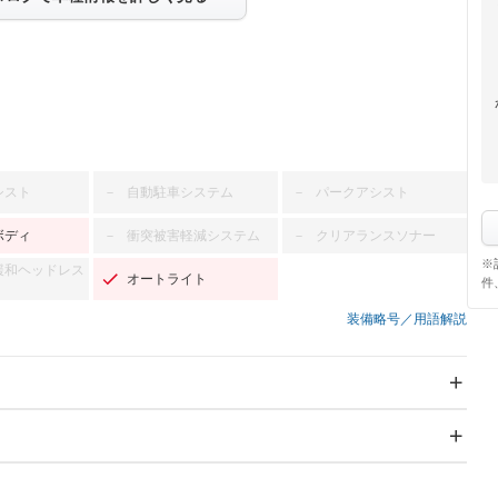
シスト
自動駐車システム
パークアシスト
－
－
ボディ
衝突被害軽減システム
クリアランスソナー
－
－
※
緩和ヘッドレス
オートライト
件
装備略号／用語解説
スライドドア
サンルーフ
－
－
Wエアコン
リフトアップ
－
－
TV：フルセグ