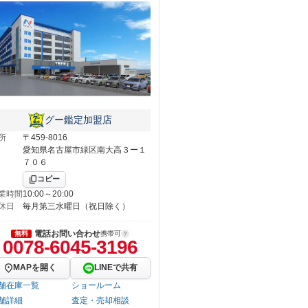
グー鑑定加盟店
所
〒459-8016
愛知県名古屋市緑区南大高３ー１
７０６
コピー
業時間
10:00～20:00
休日
毎月第三水曜日（祝日除く）
電話お問い合わせ
無料
携帯可
0078-6045-3196
MAPを開く
LINEで共有
舗在庫一覧
ショールーム
舗詳細
査定・売却相談