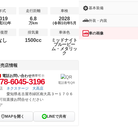
基本装備
年式
走行距離
車検
019
6.8
2028
外装・内装
成31)年
万km
(令和10)年5月
修復歴
排気量
車体色
車の画像
なし
1500cc
ミッドナイト
ブルービー
ム・メタリッ
ク
販売店情報
電話お問い合わせ
携帯可
78-6045-3196
電話番号QR
店
ネクステージ 大高店
愛知県名古屋市緑区南大高３ー１７０６
可能
直接お問合せください
ア
MAPを開く
LINEで共有