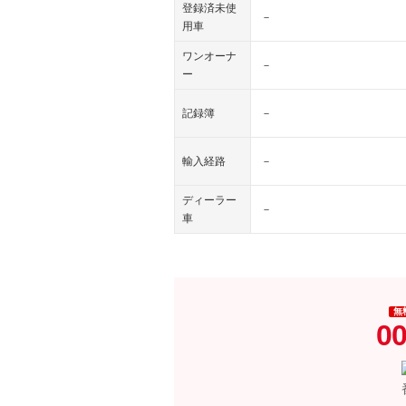
登録済未使
－
用車
ワンオーナ
－
ー
記録簿
－
輸入経路
－
ディーラー
－
車
無
00