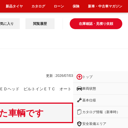
新品タイヤ
カタログ
ローン
保険
新車・中古車マガジン
気に入り
閲覧履歴
在庫確認・見積り依頼
ＴＣ
更新 : 2026/07/03
トップ
車両状態
ＥＤヘッド ビルトインＥＴＣ オート
基本仕様
いた車輌です
カタログ情報（新車時）
安全装備エリア