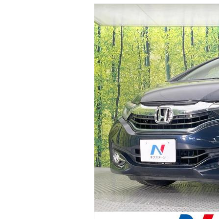
マガジン
車カタログ
自動車ローン
保険
レビュー
価格相場
教習所
用語集