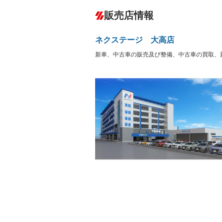
ダウンヒルアシストコントロール
－
販売店情報
オーディオ：CDまたはCDチェンジャー
盗難防止システム
アイドリ
－
ヘッドライトウォッシャ
革シート
－
－
ネクステージ 大高店
ー
Bluetooth接続
100V電源
－
新車、中古車の販売及び整備、中古車の買取、
LEDヘッドランプ
HID(キ
－
レンタカーアップ
展示・試
－
－
ETC
エアロ
－
ランフラットタイヤ
パワーシ
－
－
フルフラットシート
チップア
－
－
シートヒーター
ウォーク
－
－
フロントカメラ
シートエ
－
－
ルーフレール
エアサス
－
－