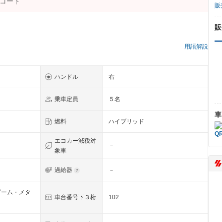
販
販
）
用語解説
ハンドル
右
乗車定員
５名
車
燃料
ハイブリッド
エコカー減税対
－
象車
過給器
－
ビーム・メタ
車台番号下３桁
102