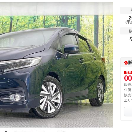
2
(平
無料
00
販売
住所
販売
エリ