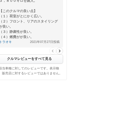
３，８００キロを購入。
【このクルマの良い点】
（１）荷室がとにかく広い。
（２）フロント、リアのスタイリング
が良い。
（３）静粛性が良い。
（４）燃費がが良い。
…
トラオキ
2021年07月27日投稿
クルマレビューをすべて見る
該当車種に対してのレビューです。表示物
、販売店に対するレビューではありません。