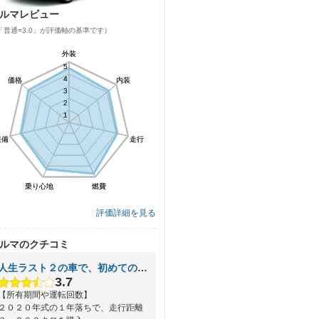
ルマレビュー
「普通=3.0」が評価軸の基準です）
外装
外装
5
5
4
4
価格
価格
内装
内装
3
3
2
2
1
1
装備
装備
走行
走行
乗り心地
乗り心地
燃費
燃費
評価詳細を見る
ルマのクチコミ
人生ラスト２の車で、初めてのダウンサイザー。
3.7
【所有期間や運転回数】
２０２０年式の１年落ちで、走行距離