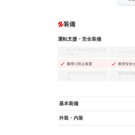
装備
運転支援・安全装備
オートクルーズコントロ
レーンア
－
－
ール
横滑り防止装置
衝突安全
オートマチックハイビー
頸部衝撃
－
－
ム
ト
基本装備
外装・内装
エアバッグ：運転席/助手席
ABS
エアコン
カーナビ：SDナビ