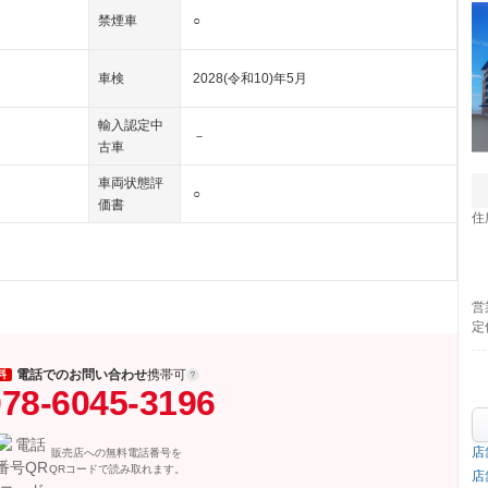
禁煙車
○
車検
2028(令和10)年5月
輸入認定中
－
古車
車両状態評
○
価書
住
営
定
電話でのお問い合わせ
携帯可
料
78-6045-3196
店
販売店への無料電話番号を
QRコードで読み取れます。
店