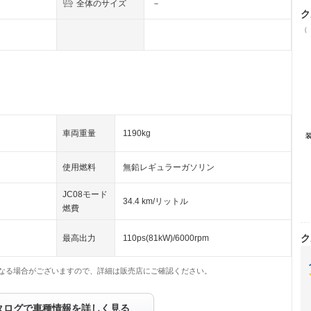
全体のサイズ
－
ク
（
車両重量
1190kg
使用燃料
無鉛レギュラーガソリン
JC08モード
34.4 km/リットル
燃費
ク
最高出力
110ps(81kW)/6000rpm
なる場合がございますので、詳細は販売店にご確認ください。
タログで車種情報を詳しく見る