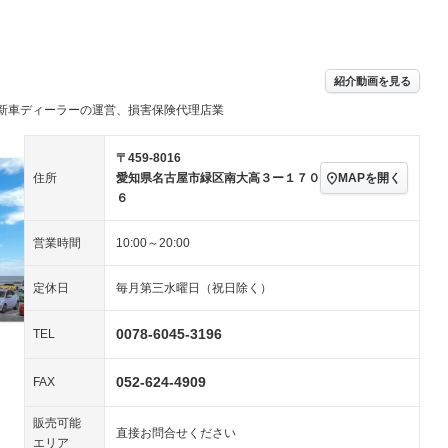
パワーステアリング
パワーウィンドウ
ビジュアル：-／DVD再
アルミホイール
－
生
ングストップ
ドライブレコーダー
USB入力端子
－
ハーフレザーシート
キーレス
－
紹介動画を見る
クリーンディーゼル
センターデフロック
－
－
新車ディーラーの運営、損害保険代理店業
セノンライト)
ポータブルナビ
バックカメラ
－
乗車
電動格納ミラー
スマートキー
ローダウン
－
〒459-8016
装備略号／用語解説
MAPを開く
住所
愛知県名古屋市緑区南大高３ー１７０
ート
3列シート
ベンチシート
－
－
６
ップシート
オットマン
電動格納サードシート
－
－
営業時間
10:00～20:00
スルー
後席モニター
電動リアゲート
－
－
定休日
毎月第三水曜日（祝日除く）
アコン
全周囲カメラ
サイドカメラ
－
－
ペンション
0078-6045-3196
TEL
052-624-4909
装備略号／用語解説
FAX
販売可能
直接お問合せください
エリア