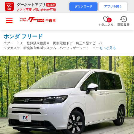
グーネットアプリ
RENEW
ダウンロード
アプリを開く
メアド不要で問い合わせ可能
0
お気に入り
閲覧履歴
ホンダ フリード
エアー ＥＸ 登録済未使用車 両側電動ドア 純正９型ナビ バ
ックカメラ 衝突被害軽減システム ハーフレザーシート コーナ
もっと見る
ーセンサー スマートキー ＬＥＤヘッド 純正１５インチアル
ミ オートハイビーム オートライト（三重県）