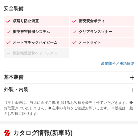
安全装備
横滑り防止装置
衝突安全ボディ
：装備あり
：装備あり
衝突被害軽減システム
クリアランスソナー
：装備あり
：装備あり
オートマチックハイビーム
オートライト
：装備あり
：装備あり
頸部衝撃緩和ヘッドレスト
：装備なし
装備略号／用語解説
基本装備
エアバッグ：運転席/助手席/サイド
外装・内装
：装備あり
スライドドア：両面電動
カーナビ：SDナビ
：装備あり
：装備あり
【注】販売は、当店に直接ご来場頂けるお客様を優先させていただきます。◆
お取置きはいたしません。◆在庫の有無をご確認お願いします。※販売は一般
サンルーフ
ABS
TV：フルセグ
：装備なし
：装備あり
：装備あり
のお客様に限ります。
エアコン
Wエアコン
オーディオ
：装備あり
：装備なし
：装備なし
リフトアップ
パワーステアリング
カタログ情報(新車時)
ビジュアル
：装備なし
：装備あり
：装備なし