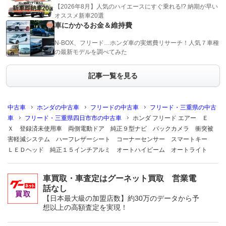
【2026年8月】人気のハイエースにすぐ乗れる!? 納期が早い
オススメ新車20選
車にかかるお金＆維持費
N-BOX、フリード…ホンダ車の実燃費リサーチ！人気７車種
の最新モデルを調べてみた
記事一覧を見る
中古車
ホンダの中古車
フリードの中古車
フリード・三重県の中古
車
フリード・三重県四日市市の中古車
ホンダ フリード エアー Ｅ
Ｘ 登録済未使用車 両側電動ドア 純正９型ナビ バックカメラ 衝突被
害軽減システム ハーフレザーシート コーナーセンサー スマートキー
ＬＥＤヘッド 純正１５インチアルミ オートハイビーム オートライト
車買取・車査定はグーネット買取 営業電
話なし
【日本最大級の加盟店数】約30万のデータから予
想以上の高額査定を実現！