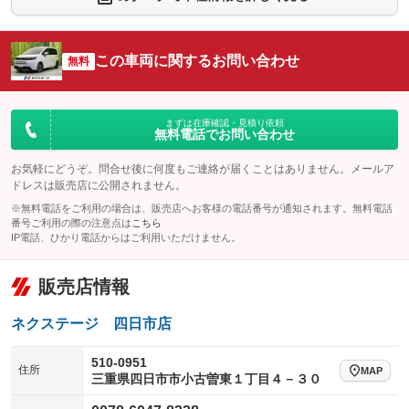
シートエアコン
全周囲カメラ
：装備なし
：装備なし
サイドカメラ
ルーフレール
この車両に関するお問い合わせ
：装備なし
無料
：装備なし
エアサスペンション
ヘッドライトウォッシャー
：装備なし
：装備なし
装備略号／用語解説
まずは在庫確認・見積り依頼
無料電話でお問い合わせ
お気軽にどうぞ。問合せ後に何度もご連絡が届くことはありません。メールア
ドレスは販売店に公開されません。
※無料電話をご利用の場合は、販売店へお客様の電話番号が通知されます。無料電話
番号ご利用の際の注意点は
こちら
IP電話、ひかり電話からはご利用いただけません。
販売店情報
ネクステージ 四日市店
510-0951
住所
MAP
三重県四日市市小古曽東１丁目４－３０