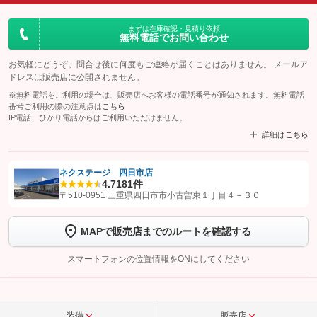
まずは在庫確認・見積り依頼
無料電話でお問い合わせ
お気軽にどうぞ。問合せ後に何度もご連絡が届くことはありません。 メールア
ドレスは販売店に公開されません。
※無料電話をご利用の場合は、販売店へお客様の電話番号が通知されます。無料電話
番号ご利用の際の注意点は
こちら
IP電話、ひかり電話からはご利用いただけません。
詳細はこちら
ネクステージ 四日市店
4.7
181件
【STEP1】
認証画面でグーネットを友だち追加してから「許可する」ボタンを押
〒510-0951 三重県四日市市小古曽東１丁目４－３０
します
MAPで販売店までのルートを確認する
【STEP2】
トーク画面で
ボタンをタップして問い合わせを
完了してください。
スマートフォンの位置情報をONにしてください
こちら
装備
販売店