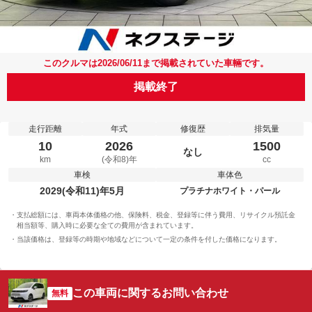
このクルマは2026/06/11まで掲載されていた車輛です。
掲載終了
走行距離
年式
修復歴
排気量
10
2026
1500
なし
km
(令和8)年
cc
車検
車体色
2029(令和11)年5月
プラチナホワイト・パール
支払総額には、車両本体価格の他、保険料、税金、登録等に伴う費用、リサイクル預託金
相当額等、購入時に必要な全ての費用が含まれています。
当該価格は、登録等の時期や地域などについて一定の条件を付した価格になります。
この車両に関するお問い合わせ
無料