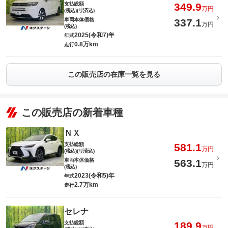
支払総額
349.9
万円
(税込)(リ済込)
車両本体価格
337.1
万円
(税込)
2025(令和7)年
年式
0.8万km
走行
この販売店の在庫一覧を見る
この販売店の新着車種
ＮＸ
支払総額
581.1
万円
(税込)(リ済込)
車両本体価格
563.1
万円
(税込)
2023(令和5)年
年式
2.7万km
走行
セレナ
支払総額
189.9
万円