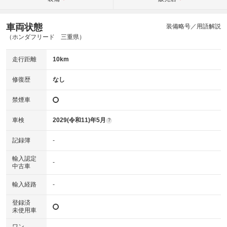
車両状態
装備略号／用語解説
（ホンダフリード 三重県）
走行距離
10km
修復歴
なし
禁煙車
車検
2029(令和11)年5月
?
記録簿
-
輸入認定
-
中古車
輸入経路
-
登録済
未使用車
ワン