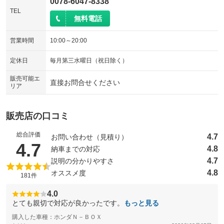
0078-6047-8338
TEL
無料電話
営業時間
10:00～20:00
定休日
毎月第三水曜日（祝日除く）
販売可能エ
直接お問合せください
リア
販売店の口コミ
総合評価
4.7
お問い合わせ（見積り）
（5点満点中）
4.7
4.8
納車までの対応
4.7
説明の分かりやすさ
4.8
オススメ度
181件
4.0
とても親切で対応が良かったです。
もっと見る
購入した車種：ホンダＮ－ＢＯＸ