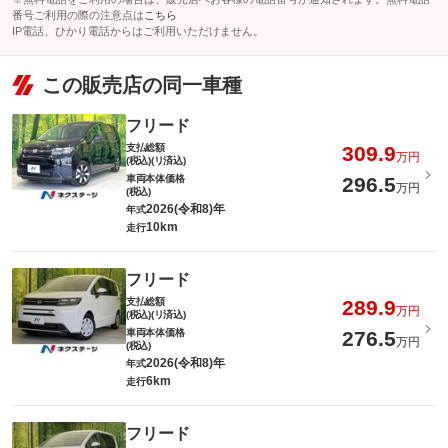
番号ご利用の際の注意点は
こちら
IP電話、ひかり電話からはご利用いただけません。
この販売店の同一車種
フリード
支払総額
309.9
万円
(税込)(リ済込)
車両本体価格
296.5
万円
(税込)
2026(令和8)年
年式
10km
走行
フリード
支払総額
289.9
万円
(税込)(リ済込)
車両本体価格
276.5
万円
(税込)
2026(令和8)年
年式
6km
走行
フリード