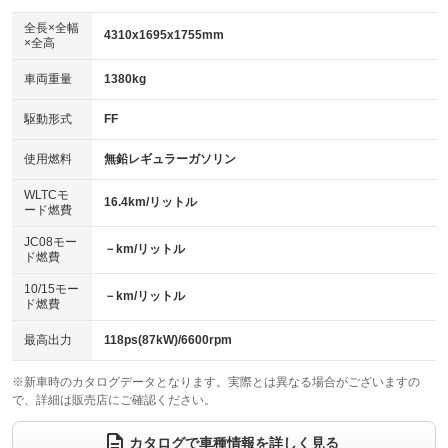
ダウンヒルアシストコントロール
アルミホイール：15インチ
：装備なし
：装備あり
全長×全幅
4310x1695x1755mm
×全高
パワーウィンドウ
盗難防止システム
革シート
ハーフレザーシート
：装備あり
：装備あり
：装備なし
：装備あり
車両重量
1380kg
アイドリングストップ
ドライブレコーダー
キーレス
LEDヘッドランプ
：装備なし
：装備なし
：装備あり
：装備あり
USB入力端子
Bluetooth接続
駆動形式
FF
HID(キセノンライト)
ポータブルナビ
：装備なし
：装備あり
：装備なし
：装備なし
100V電源
クリーンディーゼル
バックカメラ
ETC
使用燃料
無鉛レギュラーガソリン
：装備なし
：装備なし
：装備あり
：装備なし
センターデフロック
エアロ
スマートキー
：装備なし
WLTCモ
：装備なし
：装備あり
16.4km/リットル
ード燃費
レンタカーアップ
展示・試乗車
ローダウン
ランフラットタイヤ
：装備なし
：装備なし
：装備なし
：装備なし
JC08モー
－km/リットル
ド燃費
電動格納ミラー
パワーシート
3列シート
：装備あり
：装備なし
：装備あり
10/15モー
装備略号／用語解説
－km/リットル
ベンチシート
フルフラットシート
ド燃費
：装備なし
：装備なし
チップアップシート
オットマン
：装備なし
：装備なし
最高出力
118ps(87kW)/6600rpm
電動格納サードシート
シートヒーター
：装備なし
：装備あり
※新車時のカタログデータとなります。実際とは異なる場合がございますの
で、詳細は販売店にご確認ください。
ウォークスルー
後席モニター
：装備なし
：装備なし
電動リアゲート
フロントカメラ
カタログで車種情報を詳しく見る
：装備なし
：装備なし