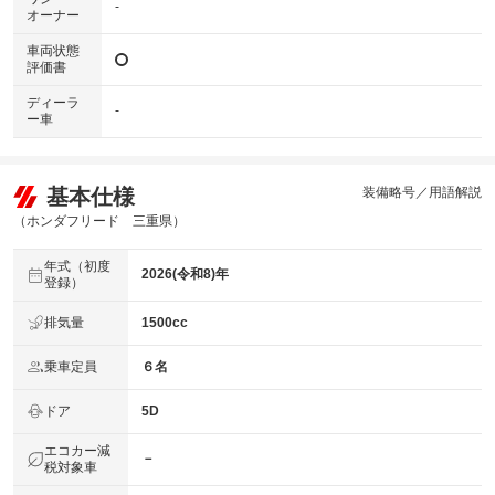
-
オーナー
車両状態
評価書
ディーラ
-
ー車
基本仕様
装備略号／用語解説
（ホンダフリード 三重県）
年式（初度
2026(令和8)年
登録）
排気量
1500cc
乗車定員
６名
ドア
5D
エコカー減
－
税対象車