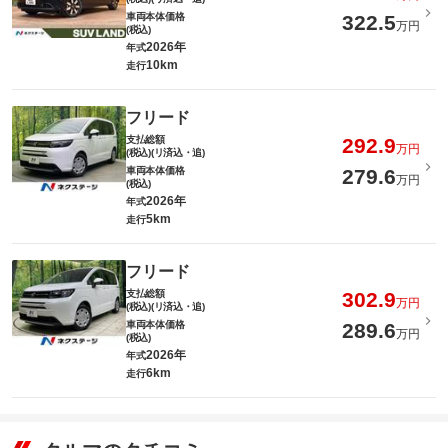
車両本体価格
322.5
万円
(税込)
2026年
年式
10km
走行
フリード
支払総額
292.9
万円
(税込)(リ済込・追)
車両本体価格
279.6
万円
(税込)
2026年
年式
5km
走行
フリード
支払総額
302.9
万円
(税込)(リ済込・追)
車両本体価格
289.6
万円
(税込)
2026年
年式
6km
走行