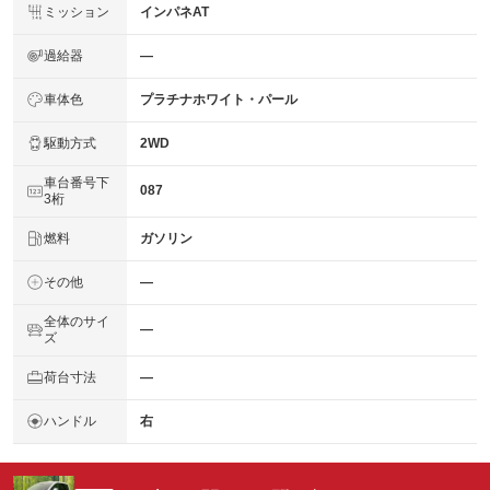
ミッション
インパネAT
過給器
―
車体色
プラチナホワイト・パール
駆動方式
2WD
車台番号下
087
3桁
燃料
ガソリン
その他
―
全体のサイ
―
ズ
荷台寸法
―
ハンドル
右