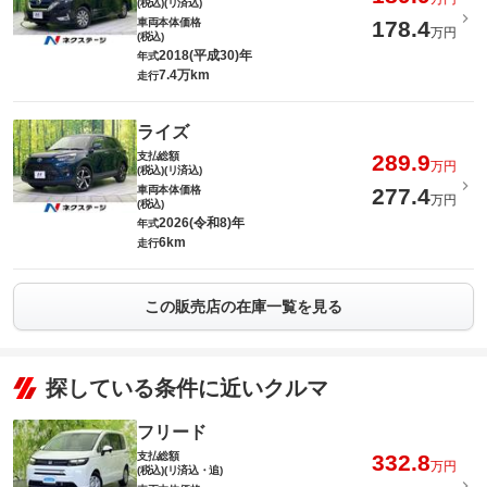
(税込)(リ済込)
車両本体価格
178.4
万円
(税込)
2018(平成30)年
年式
7.4万km
走行
ライズ
支払総額
289.9
万円
(税込)(リ済込)
車両本体価格
277.4
万円
(税込)
2026(令和8)年
年式
6km
走行
この販売店の在庫一覧を見る
探している条件に近いクルマ
フリード
支払総額
332.8
万円
(税込)(リ済込・追)