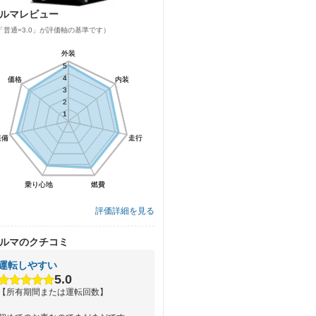
ルマレビュー
「普通=3.0」が評価軸の基準です）
外装
外装
5
5
4
4
価格
価格
内装
内装
3
3
2
2
1
1
装備
装備
走行
走行
乗り心地
乗り心地
燃費
燃費
評価詳細を見る
ルマのクチコミ
運転しやすい
5.0
【所有期間または運転回数】