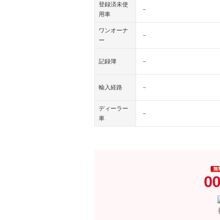
登録済未使
－
用車
ワンオーナ
－
ー
記録簿
－
輸入経路
－
ディーラー
－
車
無
00