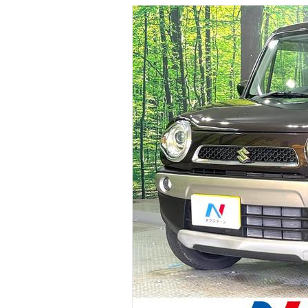
マガジン
車カタログ
自動車ローン
保険
レビュー
価格相場
教習所
用語集