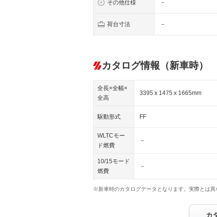
その他仕様
－
荷台寸法
－
カタログ情報（新車時）
全長×全幅×
3395 x 1475 x 1665mm
全高
駆動形式
FF
WLTCモー
－
ド燃費
10/15モード
－
燃費
※新車時のカタログデータとなります。実際とは異
カ