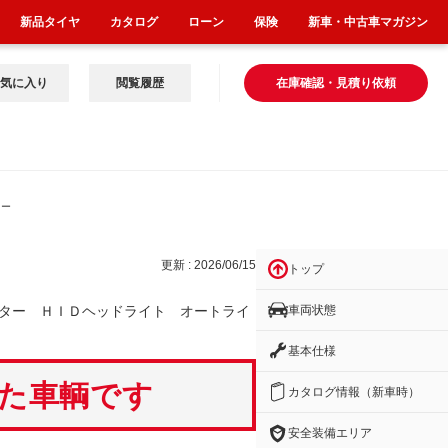
新品タイヤ
カタログ
ローン
保険
新車・中古車マガジン
気に入り
閲覧履歴
在庫確認・見積り依頼
オー
更新 : 2026/06/15
トップ
車両状態
ター ＨＩＤヘッドライト オートライ
基本仕様
いた車輌です
カタログ情報（新車時）
安全装備エリア