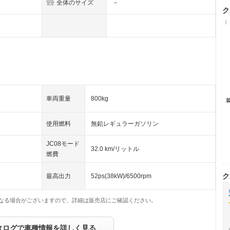
全体のサイズ
－
ク
（
車両重量
800kg
使用燃料
無鉛レギュラーガソリン
JC08モード
32.0 km/リットル
燃費
ク
最高出力
52ps(38kW)/6500rpm
なる場合がございますので、詳細は販売店にご確認ください。
タログで車種情報を詳しく見る