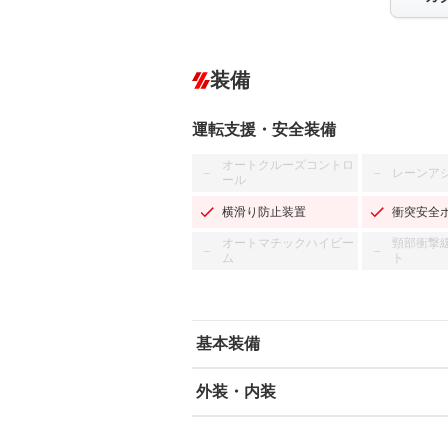
装備
運転支援・安全装備
オートクルーズコントロ
レーンア
－
－
ール
横滑り防止装置
衝突安全
オートマチックハイビー
頸部衝撃
－
－
ム
ト
基本装備
外装・内装
エアバッグ：運転席/助手席
ABS
エアコン
カーナビ：SDナビ