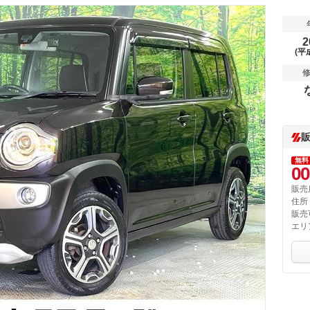
2
(平
無料
00
販売
住所
販売
エリ