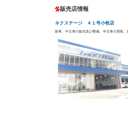
ダウンヒルアシストコントロール
－
販売店情報
オーディオ：CDまたはCDチェンジャー
プレイヤー接続可／ミュージックサーバ
盗難防止システム
アイドリ
ヘッドライトウォッシャ
革シート
－
－
ネクステージ ４１号小牧店
ー
Bluetooth接続
100V電源
－
新車、中古車の販売及び整備、中古車の買取、
LEDヘッドランプ
HID(キ
－
レンタカーアップ
展示・試
－
－
ETC
エアロ
－
ランフラットタイヤ
パワーシ
－
－
フルフラットシート
チップア
－
－
シートヒーター
ウォーク
－
フロントカメラ
シートエ
－
－
ルーフレール
エアサス
－
－