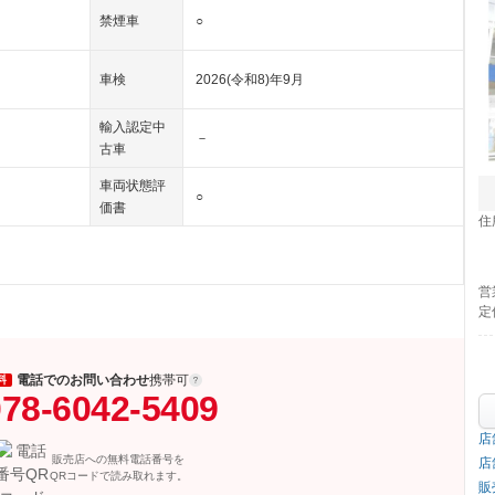
禁煙車
○
車検
2026(令和8)年9月
輸入認定中
－
古車
車両状態評
○
価書
住
営
定
電話でのお問い合わせ
携帯可
料
78-6042-5409
店
販売店への無料電話番号を
店
QRコードで読み取れます。
販