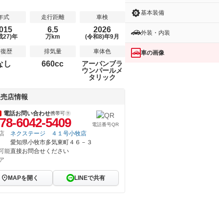
基本装備
年式
走行距離
車検
015
6.5
2026
外装・内装
成27)年
万km
(令和8)年9月
修復歴
排気量
車体色
車の画像
なし
660cc
アーバンブラ
ウンパールメ
タリック
販売店情報
電話お問い合わせ
携帯可
78-6042-5409
電話番号QR
店
ネクステージ ４１号小牧店
愛知県小牧市多気東町４６－３
可能
直接お問合せください
ア
MAPを開く
LINEで共有