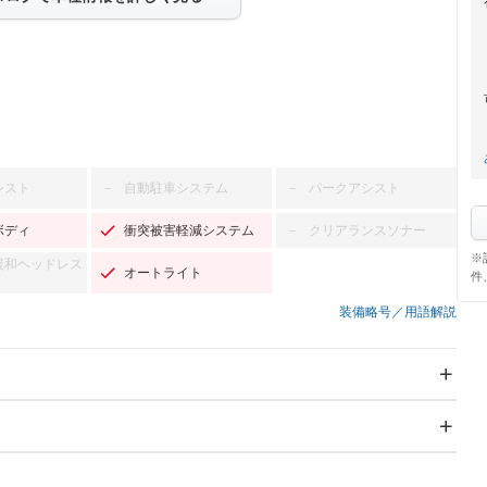
シスト
自動駐車システム
パークアシスト
－
－
ボディ
衝突被害軽減システム
クリアランスソナー
－
※
緩和ヘッドレス
オートライト
件
装備略号／用語解説
スライドドア
サンルーフ
－
－
Wエアコン
リフトアップ
－
－
TV：ワンセグ