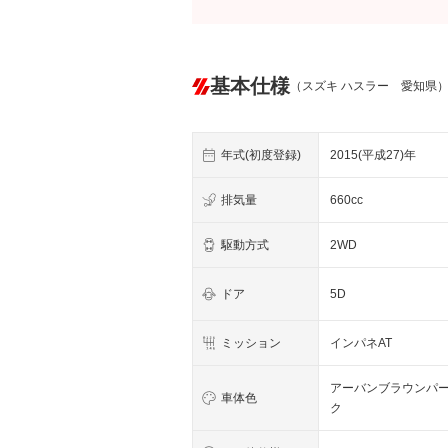
基本仕様
（スズキ ハスラー 愛知県
年式(初度登録)
2015(平成27)年
排気量
660cc
駆動方式
2WD
ドア
5D
ミッション
インパネAT
アーバンブラウンパ
車体色
ク