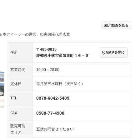
パワーステアリング
パワーウィンドウ
／ミュージック
アルミホイール：15イ
－ビジュアル
－
ー
ンチ
ングストップ
ドライブレコーダー
USB入力端子
－
－
ハーフレザーシート
キーレス
－
紹介動画を見る
クリーンディーゼル
センターデフロック
－
－
新車ディーラーの運営、損害保険代理店業
セノンライト)
ポータブルナビ
バックカメラ
－
乗車
電動格納ミラー
スマートキー
ローダウン
－
〒485-0035
MAPを開く
住所
装備略号／用語解説
愛知県小牧市多気東町４６－３
ート
3列シート
ベンチシート
－
営業時間
10:00～20:00
ップシート
オットマン
電動格納サードシート
－
－
スルー
後席モニター
電動リアゲート
－
－
定休日
毎月第三水曜日（祝日除く）
アコン
全周囲カメラ
サイドカメラ
－
－
0078-6042-5409
TEL
ペンション
0568-77-4908
FAX
装備略号／用語解説
販売可能
直接お問合せください
エリア