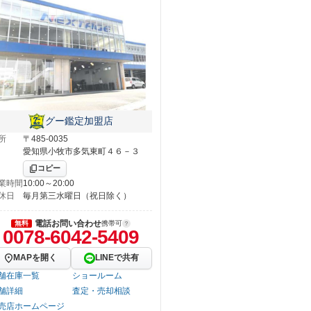
グー鑑定加盟店
所
〒485-0035
愛知県小牧市多気東町４６－３
コピー
業時間
10:00～20:00
休日
毎月第三水曜日（祝日除く）
電話お問い合わせ
無料
携帯可
0078-6042-5409
MAPを開く
LINEで共有
舗在庫一覧
ショールーム
舗詳細
査定・売却相談
売店ホームページ