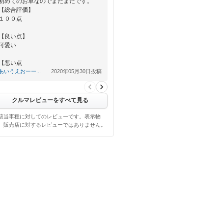
初めてのお車なのでまだまだです。
【総合評価】
１００点
【良い点】
可愛い
【悪い点
ない
あいうえおーー...
2020年05月30日投稿
クルマレビューをすべて見る
該当車種に対してのレビューです。表示物
、販売店に対するレビューではありません。