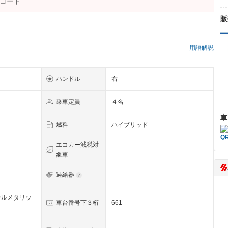
販
）
用語解説
ハンドル
右
乗車定員
４名
車
燃料
ハイブリッド
エコカー減税対
－
象車
過給器
－
ールメタリッ
車台番号下３桁
661