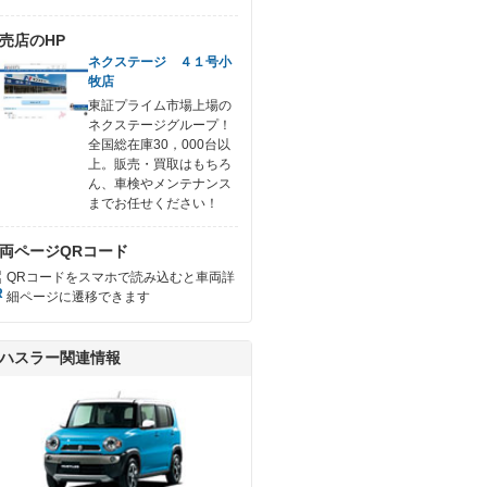
売店のHP
ネクステージ ４１号小
牧店
東証プライム市場上場の
ネクステージグループ！
全国総在庫30，000台以
上。販売・買取はもちろ
ん、車検やメンテナンス
までお任せください！
両ページQRコード
QRコードをスマホで読み込むと車両詳
細ページに遷移できます
ハスラー関連情報