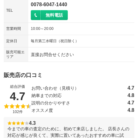
0078-6047-1440
TEL
無料電話
営業時間
10:00～20:00
定休日
毎月第三水曜日（祝日除く）
販売可能エ
直接お問合せください
リア
販売店の口コミ
総合評価
4.7
お問い合わせ（見積り）
（5点満点中）
4.7
4.8
納車までの対応
4.7
説明の分かりやすさ
4.8
オススメ度
102件
4.3
今までの車の査定のために、初めて来店しました。 店長さんの
対応が感じが良くて、実際に置いてあったおすすめの車に試