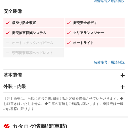
装備略号／用語解説
安全装備
横滑り防止装置
衝突安全ボディ
：装備あり
：装備あり
衝突被害軽減システム
クリアランスソナー
：装備あり
：装備あり
オートマチックハイビーム
オートライト
：装備なし
：装備あり
頸部衝撃緩和ヘッドレスト
：装備なし
装備略号／用語解説
基本装備
エアバッグ：運転席/助手席
外装・内装
：装備あり
スライドドア：両面電動
カーナビ：SDナビ
：装備あり
：装備あり
【注】販売は、当店に直接ご来場頂けるお客様を優先させていただきます。◆
お取置きはいたしません。◆在庫の有無をご確認お願いします。※販売は一般
サンルーフ
ABS
TV：フルセグ
：装備なし
：装備あり
：装備あり
のお客様に限ります。
エアコン
Wエアコン
オーディオ：ミュージックプレイヤー接続可／ミュージックサーバー
：装備あり
：装備あり
：装備あり
リフトアップ
パワーステアリング
カタログ情報(新車時)
ビジュアル：-／DVD再生
：装備なし
：装備あり