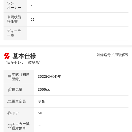
ワン
-
オーナー
車両状態
評価書
ディーラ
-
ー車
基本仕様
装備略号／用語解説
（日産セレナ 岐阜県）
年式（初度
2022(令和4)年
登録）
排気量
2000cc
乗車定員
８名
ドア
5D
エコカー減
－
税対象車