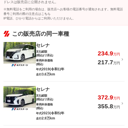
ドレスは販売店に公開されません。
※無料電話をご利用の場合は、販売店へお客様の電話番号が通知されます。無料電話
番号ご利用の際の注意点は
こちら
IP電話、ひかり電話からはご利用いただけません。
この販売店の同一車種
セレナ
支払総額
234.9
万円
(税込)(リ済込)
車両本体価格
217.7
万円
(税込)
2019(令和1)年
年式
3.6万km
走行
セレナ
支払総額
372.9
万円
(税込)(リ済込)
車両本体価格
355.8
万円
(税込)
2023(令和5)年
年式
2.9万km
走行