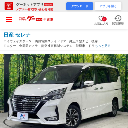
グーネットアプリ
RENEW
ダウンロード
アプリを開く
メアド不要で問い合わせ可能
0
お気に入り
閲覧履歴
日産 セレナ
ハイウェイスターＶ 両側電動スライドドア 純正９型ナビ 後席
モニター 全周囲カメラ 衝突被害軽減システム 禁煙車 ドラレ
もっと見る
コ プロパイロット ブラインドスポットモニター コーナーセン
サー ＥＴＣ 純正１６インチアルミ（岐阜県）