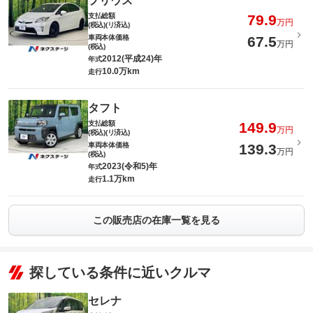
プリウス
支払総額
79.9
万円
(税込)(リ済込)
車両本体価格
67.5
万円
(税込)
2012(平成24)年
年式
10.0万km
走行
タフト
支払総額
149.9
万円
(税込)(リ済込)
車両本体価格
139.3
万円
(税込)
2023(令和5)年
年式
1.1万km
走行
この販売店の在庫一覧を見る
探している条件に近いクルマ
セレナ