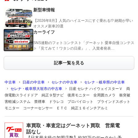
新型車情報
【2026年8月】人気のハイエースにすぐ乗れる!? 納期が早い
オススメ新車20選
カーライフ
SNS連動のフォトコンテスト「グーネット 愛車自慢コンテス
ト『見てみて！ワタシの日産』」、入賞者発表…
記事一覧を見る
中古車
日産の中古車
セレナの中古車
セレナ・岐阜県の中古車
セレナ・岐阜県大垣市の中古車
日産 セレナ ハイウェイスターＶ 両
側電動スライドドア 純正９型ナビ 後席モニター 全周囲カメラ 衝突被
害軽減システム 禁煙車 ドラレコ プロパイロット ブラインドスポット
モニター コーナーセンサー ＥＴＣ 純正１６インチアルミ
車買取・車査定はグーネット買取 営業電
話なし
【日本最大級の加盟店数】約30万のデータから予