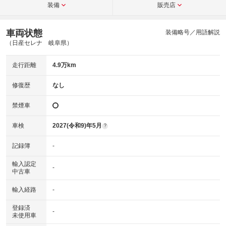
装備
販売店
車両状態
装備略号／用語解説
（日産セレナ 岐阜県）
走行距離
4.9万km
修復歴
なし
禁煙車
車検
2027(令和9)年5月
?
記録簿
-
輸入認定
-
中古車
輸入経路
-
登録済
-
未使用車