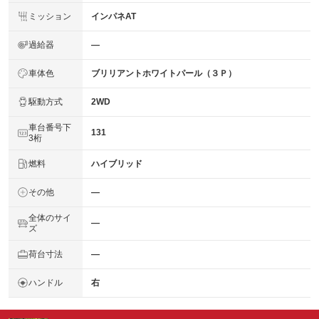
ミッション
インパネAT
過給器
―
車体色
ブリリアントホワイトパール（３Ｐ）
駆動方式
2WD
車台番号下
131
3桁
燃料
ハイブリッド
その他
―
全体のサイ
―
ズ
荷台寸法
―
ハンドル
右