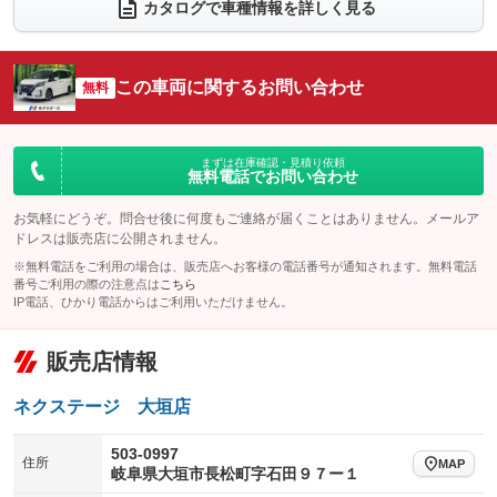
電動リアゲート
フロントカメラ
カタログで車種情報を詳しく見る
：装備なし
：装備あり
シートエアコン
全周囲カメラ
：装備なし
：装備あり
サイドカメラ
ルーフレール
この車両に関するお問い合わせ
：装備あり
無料
：装備なし
エアサスペンション
ヘッドライトウォッシャー
：装備なし
：装備なし
装備略号／用語解説
まずは在庫確認・見積り依頼
無料電話でお問い合わせ
お気軽にどうぞ。問合せ後に何度もご連絡が届くことはありません。メールア
ドレスは販売店に公開されません。
※無料電話をご利用の場合は、販売店へお客様の電話番号が通知されます。無料電話
番号ご利用の際の注意点は
こちら
IP電話、ひかり電話からはご利用いただけません。
販売店情報
ネクステージ 大垣店
503-0997
住所
MAP
岐阜県大垣市長松町字石田９７ー１