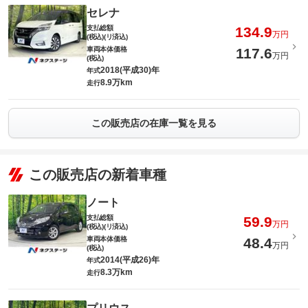
セレナ
支払総額
134.9
万円
(税込)(リ済込)
車両本体価格
117.6
万円
(税込)
2018(平成30)年
年式
8.9万km
走行
この販売店の在庫一覧を見る
この販売店の新着車種
ノート
支払総額
59.9
万円
(税込)(リ済込)
車両本体価格
48.4
万円
(税込)
2014(平成26)年
年式
8.3万km
走行