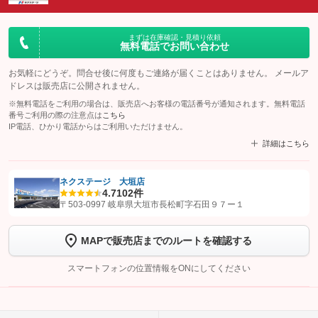
まずは在庫確認・見積り依頼
無料電話でお問い合わせ
お気軽にどうぞ。問合せ後に何度もご連絡が届くことはありません。 メールア
ドレスは販売店に公開されません。
※無料電話をご利用の場合は、販売店へお客様の電話番号が通知されます。無料電話
番号ご利用の際の注意点は
こちら
IP電話、ひかり電話からはご利用いただけません。
詳細はこちら
ネクステージ 大垣店
4.7
102件
【STEP1】
認証画面でグーネットを友だち追加してから「許可する」ボタンを押
〒503-0997 岐阜県大垣市長松町字石田９７ー１
します
MAPで販売店までのルートを確認する
【STEP2】
トーク画面で
ボタンをタップして問い合わせを
完了してください。
スマートフォンの位置情報をONにしてください
こちら