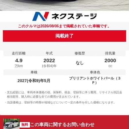
このクルマは2026/08/06まで掲載されていた車輛です。
掲載終了
走行距離
年式
修復歴
排気量
4.9
2022
2000
なし
万km
(令和4)年
cc
車検
車体色
ブリリアントホワイトパール（３
2027(令和9)年5月
Ｐ）
支払総額には、車両本体価格の他、保険料、税金、登録等に伴う費用、リサイクル預託金
相当額等、購入時に必要な全ての費用が含まれています。
当該価格は、登録等の時期や地域などについて一定の条件を付した価格になります。
この車両に関するお問い合わせ
無料