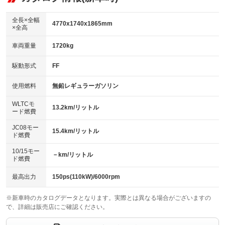
：装備あり
ダウンヒルアシストコントロール
アルミホイール：16インチ
：装備なし
：装備あり
全長×全幅
4770x1740x1865mm
×全高
パワーウィンドウ
盗難防止システム
革シート
ハーフレザーシート
：装備あり
：装備あり
：装備なし
：装備なし
車両重量
1720kg
アイドリングストップ
ドライブレコーダー
キーレス
LEDヘッドランプ
：装備あり
：装備あり
：装備あり
：装備あり
USB入力端子
Bluetooth接続
駆動形式
FF
HID(キセノンライト)
ポータブルナビ
：装備あり
：装備あり
：装備なし
：装備なし
100V電源
クリーンディーゼル
バックカメラ
ETC2.0
使用燃料
無鉛レギュラーガソリン
：装備なし
：装備なし
：装備あり
：装備あり
センターデフロック
エアロ
スマートキー
：装備なし
WLTCモ
：装備なし
：装備あり
13.2km/リットル
ード燃費
レンタカーアップ
展示・試乗車
ローダウン
ランフラットタイヤ
：装備なし
：装備なし
：装備なし
：装備なし
JC08モー
15.4km/リットル
ド燃費
電動格納ミラー
パワーシート
3列シート
：装備なし
：装備なし
：装備あり
10/15モー
装備略号／用語解説
－km/リットル
ベンチシート
フルフラットシート
ド燃費
：装備なし
：装備なし
チップアップシート
オットマン
：装備なし
：装備なし
最高出力
150ps(110kW)/6000rpm
電動格納サードシート
シートヒーター
：装備なし
：装備なし
※新車時のカタログデータとなります。実際とは異なる場合がございますの
で、詳細は販売店にご確認ください。
ウォークスルー
後席モニター
：装備あり
：装備あり