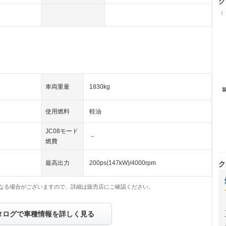
ク
（
車両重量
1830kg
使用燃料
軽油
JC08モード
－
燃費
最高出力
200ps(147kW)/4000rpm
ク
なる場合がございますので、詳細は販売店にご確認ください。
タログで車種情報を詳しく見る