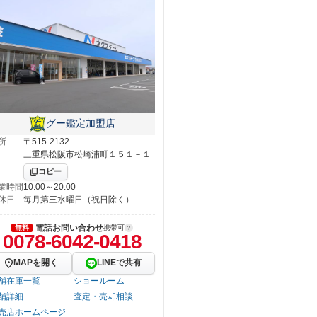
グー鑑定加盟店
所
〒515-2132
三重県松阪市松崎浦町１５１－１
コピー
業時間
10:00～20:00
休日
毎月第三水曜日（祝日除く）
電話お問い合わせ
無料
携帯可
0078-6042-0418
MAPを開く
LINEで共有
舗在庫一覧
ショールーム
舗詳細
査定・売却相談
売店ホームページ