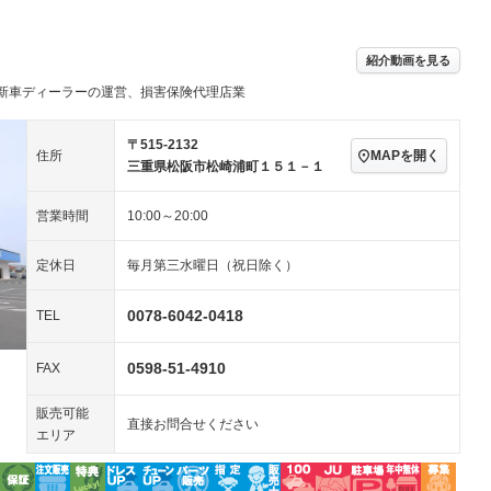
ビジュアル：-／DVD再
アルミホイール：19イ
生
ンチ
ングストップ
ドライブレコーダー
USB入力端子
－
ハーフレザーシート
キーレス
－
紹介動画を見る
クリーンディーゼル
センターデフロック
－
－
新車ディーラーの運営、損害保険代理店業
セノンライト)
ポータブルナビ
バックカメラ
－
乗車
電動格納ミラー
スマートキー
ローダウン
－
〒515-2132
MAPを開く
住所
装備略号／用語解説
三重県松阪市松崎浦町１５１－１
ート
3列シート
ベンチシート
－
営業時間
10:00～20:00
ップシート
オットマン
電動格納サードシート
－
－
スルー
後席モニター
電動リアゲート
定休日
毎月第三水曜日（祝日除く）
アコン
全周囲カメラ
サイドカメラ
0078-6042-0418
TEL
ペンション
0598-51-4910
FAX
装備略号／用語解説
販売可能
直接お問合せください
エリア