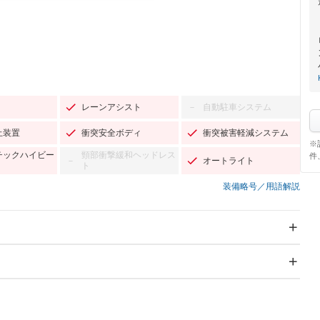
レーンアシスト
自動駐車システム
－
止装置
衝突安全ボディ
衝突被害軽減システム
※
チックハイビー
頸部衝撃緩和ヘッドレス
件
オートライト
－
ト
装備略号／用語解説
スライドドア
サンルーフ
－
－
Wエアコン
リフトアップ
－
－
TV：フルセグ
パワーステアリング
パワーウィンドウ