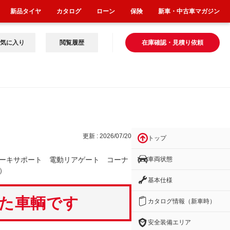
新品タイヤ
カタログ
ローン
保険
新車・中古車マガジン
気に入り
閲覧履歴
在庫確認・見積り依頼
ート
更新 : 2026/07/20
トップ
車両状態
ーキサポート 電動リアゲート コーナ
）
基本仕様
いた車輌です
カタログ情報（新車時）
安全装備エリア