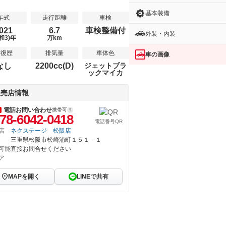
基本装備
年式
走行距離
車検
021
6.7
車検整備付
外装・内装
和3)年
万km
修復歴
排気量
車体色
車の画像
なし
2200cc(D)
ジェットブラ
ックマイカ
販売店情報
電話お問い合わせ
携帯可
78-6042-0418
電話番号QR
店
ネクステージ 松阪店
三重県松阪市松崎浦町１５１－１
可能
直接お問合せください
ア
MAPを開く
LINEで共有