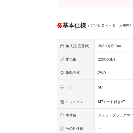
基本仕様
（マツダ ＣＸ－８ 三重県
年式(初度登録)
2021(令和3)年
排気量
2200cc(D)
駆動方式
2WD
ドア
5D
ミッション
MTモード付きAT
車体色
ジェットブラックマ
その他仕様
－