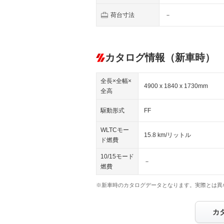
荷台寸法
－
カタログ情報（新車時）
全長×全幅×
4900 x 1840 x 1730mm
全高
駆動形式
FF
WLTCモー
15.8 km/リットル
ド燃費
10/15モード
－
燃費
※新車時のカタログデータとなります。実際とは異
カ