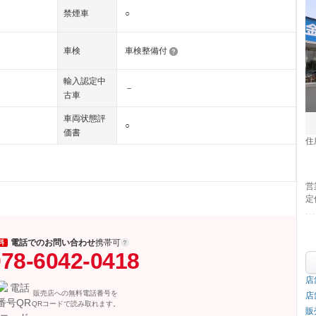
禁煙車
○
車検
車検整備付
輸入認定中
－
古車
車両状態評
○
価書
住
営
定
電話でのお問い合わせ
携帯可
料
78-6042-0418
店
販売店への無料電話番号を
店
QRコードで読み取れます。
販