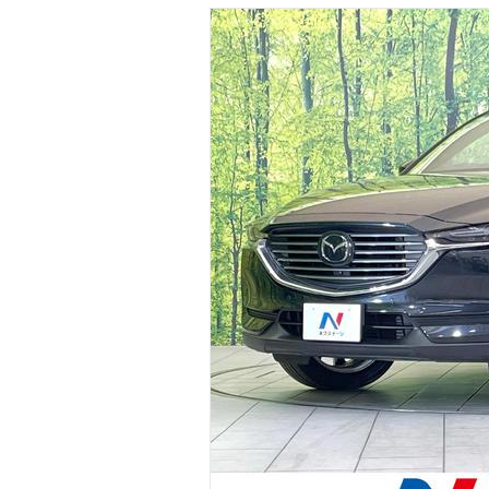
マガジン
車カタログ
自動車ローン
保険
レビュー
価格相場
教習所
用語集