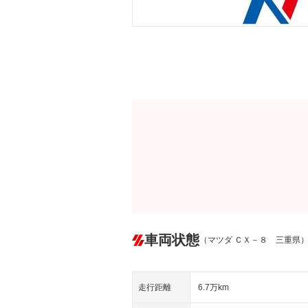
車両状態
（マツダ ＣＸ－８ 三重県
走行距離
6.7万km