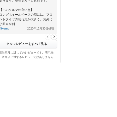
走ります。現在３万キロ直前です。
【このクルマの良い点】
ロングホイールベースの割には、フロ
ントタイヤの切れ角が大きく、意外に
小回りが利…
Kiwamu
2020年12月30日投稿
クルマレビューをすべて見る
該当車種に対してのレビューです。表示物
、販売店に対するレビューではありません。