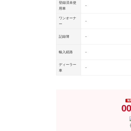
登録済未使
－
用車
ワンオーナ
－
ー
記録簿
－
輸入経路
－
ディーラー
－
車
無
00