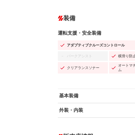
装備
運転支援・安全装備
アダプティブクルーズコントロール
パークアシスト
横滑り防
－
オートマ
クリアランスソナー
ム
基本装備
外装・内装
エアバッグ：運転席/助手席/サイド
ABS
エアコン
カーナビ：メモリーナビ他
ダウンヒルアシストコントロール
－