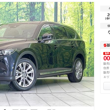
2
(令
無料
00
販売
住所
販売
エリ