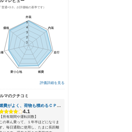
ルマレビュー
「普通=3.0」が評価軸の基準です）
外装
外装
5
5
4
4
価格
価格
内装
内装
3
3
2
2
1
1
装備
装備
走行
走行
乗り心地
乗り心地
燃費
燃費
評価詳細を見る
ルマのクチコミ
燃費がよく、荷物も積めるＣＰの高い実用車
4.1
【所有期間や運転回数】
この車ん乗って、１年半ほどになりま
す。毎日通勤に使用し、たまに長距離