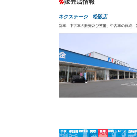
販売店情報
オーディオ：CDまたはCDチェンジャー
盗難防止システム
アイドリ
ヘッドライトウォッシャ
革シート
－
－
ネクステージ 松阪店
ー
Bluetooth接続
100V電源
－
新車、中古車の販売及び整備、中古車の買取、
LEDヘッドランプ
HID(キ
－
レンタカーアップ
展示・試
－
－
ETC
エアロ
－
ランフラットタイヤ
パワーシ
－
フルフラットシート
チップア
－
－
シートヒーター
ウォーク
－
フロントカメラ
シートエ
－
ルーフレール
エアサス
－
－