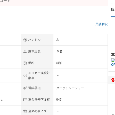
販
）
用語解説
ハンドル
右
乗車定員
６名
車
燃料
軽油
エコカー減税対
－
象車
過給器
ターボチャージャー
イカ
車台番号下３桁
047
全体のサイズ
－