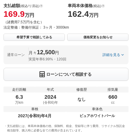
支払総額
車両本体価格
(税込/リ済込)
(税込)
169.9
162.4
万円
万円
（諸費用7.5万円を含む）
法定整備：
整備付
保証：
3ヶ月・3000km
希望予算で相談してみる
価格変更をお知らせ
12,500
月々
円
通常ローン
詳細を見る
実質年率6.99%・120回
ローンについて相談する
走行距離
年式
修復歴
排気量
6.3
2024
660
なし
万km
(令和6)年
cc
車検
車体色
2027(令和9)年4月
ピュアホワイトパール
支払総額には、車両本体価格の他、保険料、税金、登録等に伴う費用、リサイクル預託金
相当額等、購入時に必要な全ての費用が含まれています。