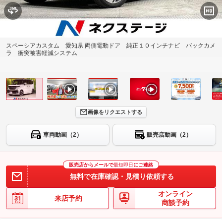
スペーシアカスタム 愛知県 両側電動ドア 純正１０インチナビ バックカメ
ラ 衝突被害軽減システム
画像をリクエストする
車両動画（2）
販売店動画（2）
販売店からメールで
最短即日
にご連絡
無料で在庫確認・見積り依頼する
オンライン
来店予約
商談予約