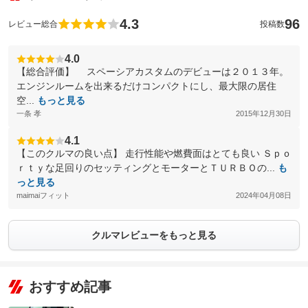
4.3
96
レビュー総合
投稿数
4.0
【総合評価】 スペーシアカスタムのデビューは２０１３年。
エンジンルームを出来るだけコンパクトにし、最大限の居住
空...
もっと見る
一条 孝
2015年12月30日
4.1
【このクルマの良い点】 走行性能や燃費面はとても良い Ｓｐｏ
ｒｔｙな足回りのセッティングとモーターとＴＵＲＢＯの...
も
っと見る
maimaiフィット
2024年04月08日
クルマレビューをもっと見る
おすすめ記事