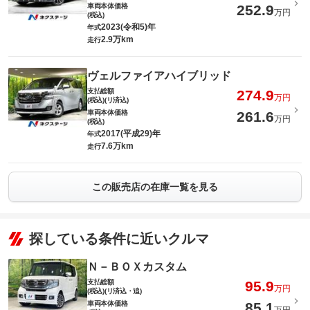
車両本体価格
252.9
万円
(税込)
2023(令和5)年
年式
2.9万km
走行
ヴェルファイアハイブリッド
支払総額
274.9
万円
(税込)(リ済込)
車両本体価格
261.6
万円
(税込)
2017(平成29)年
年式
7.6万km
走行
この販売店の在庫一覧を見る
探している条件に近いクルマ
Ｎ－ＢＯＸカスタム
支払総額
95.9
万円
(税込)(リ済込・追)
車両本体価格
85.1