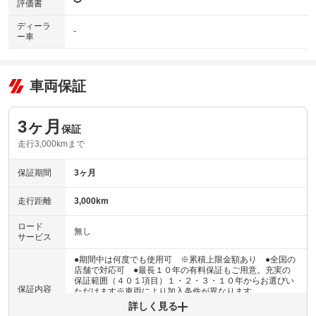
評価書
ディーラ
-
ー車
車両保証
3ヶ月
保証
走行3,000kmまで
保証期間
3ヶ月
走行距離
3,000km
ロード
無し
サービス
●期間中は何度でも使用可 ※累積上限金額あり ●全国の
店舗で対応可 ●最長１０年の有料保証もご用意。充実の
保証範囲（４０１項目）１・２・３・１０年からお選びい
保証内容
ただけます※車両により加入条件が異なります
詳しく見る