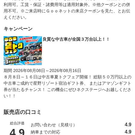
利用可。工賃・保証・諸費用等は適用対象外。※他クーポンとの併
用不可。※ご来店時にＧｏｏネットの来店クーポンを見た、とお伝
えください。
キャンペーン
良質な中古車が全国３万台以上！！
期間 2026年08月08日～2026年08月16日
８月８日～１６日は中古車夏トクフェア開催！ 総額５０万円以上の
中古車ご成約で星野リゾート宿泊ギフト券、 またはアマゾンギフト
券が当たるチャンス！ この機会にぜひネクステージへお越しくださ
い！！
販売店の口コミ
総合評価
4.9
お問い合わせ（見積り）
（5点満点中）
4.9
4.9
納車までの対応