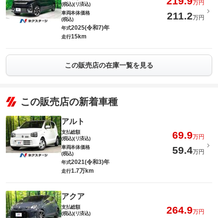
219.9
万円
(税込)(リ済込)
車両本体価格
211.2
万円
(税込)
2025(令和7)年
年式
15km
走行
この販売店の在庫一覧を見る
この販売店の新着車種
アルト
支払総額
69.9
万円
(税込)(リ済込)
車両本体価格
59.4
万円
(税込)
2021(令和3)年
年式
1.7万km
走行
アクア
支払総額
264.9
万円
(税込)(リ済込)