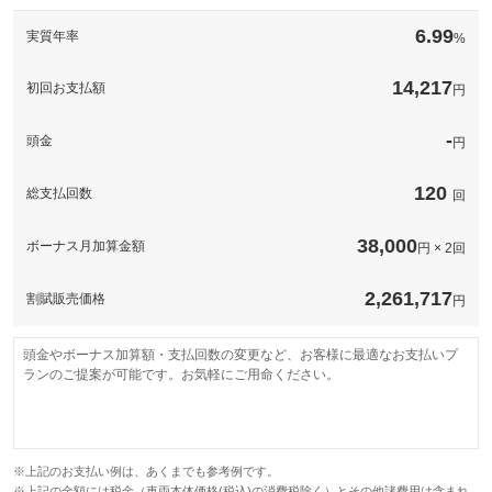
このパックの見積もり依頼（無料）
備考
－
6.99
実質年率
%
このパックの見積もり依頼（無料）
14,217
初回お支払額
円
-
頭金
円
120
総支払回数
回
38,000
ボーナス月加算金額
円 × 2回
2,261,717
割賦販売価格
円
頭金やボーナス加算額・支払回数の変更など、お客様に最適なお支払いプ
ランのご提案が可能です。お気軽にご用命ください。
※上記のお支払い例は、あくまでも参考例です。
※上記の金額には税金（車両本体価格(税込)の消費税除く）とその他諸費用は含まれ