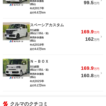
車両本体価格
99.5
万円
(税込)
2017年
年式
6.6万km
走行
スペーシアカスタム
支払総額
169.9
万円
(税込)(リ済込・追)
車両本体価格
162
万円
(税込)
2018年
年式
4.0万km
走行
Ｎ－ＢＯＸ
支払総額
169.9
万円
(税込)(リ済込・追)
車両本体価格
160.8
万円
(税込)
2025年
年式
0.2万km
走行
クルマのクチコミ