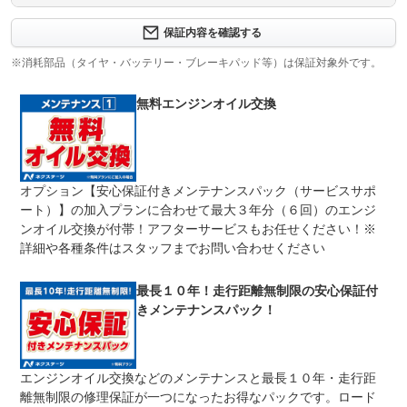
保証内容について問い合わせる
３ヶ月・３０００ｋｍ以内ならエンジン、トランスミッシ
保証内容を確認する
保証項目
ョン、ハイブリッド、ステアリング、ブレーキの各機構に
おける主要項目を無償修理（または交換）いたします。
※消耗部品（タイヤ・バッテリー・ブレーキパッド等）は保証対象外です。
修理回数
無制限
無料エンジンオイル交換
車両本体価格
期間中は何度でも修理可能！修理金額は車両本体価格の１
上限金額
００％までしっかり保証します。車両本体価格５０万円以
下の場合は５０万円まで保証します。
オプション【安心保証付きメンテナンスパック（サービスサポ
無し
ート）】の加入プランに合わせて最大３年分（６回）のエンジ
免責金
保証修理の対象となる場合は、お客様の費用負担は一切ご
ざいません。
ンオイル交換が付帯！アフターサービスもお任せください！※
詳細や各種条件はスタッフまでお問い合わせください
全国のネクステージで受付可能！ご遠方でネクステージに
保証修理
持ち込めないお客様も保証修理はお受け頂けます。詳細
受付先
は、スタッフまでお気軽にお尋ねください。
最長１０年！走行距離無制限の安心保証付
整備付 法定12ヶ月または法定24ヶ月点検整備付
きメンテナンスパック！
法定整備
※車検なし・車検整備付の場合は法定24ヶ月点検整備付
※商用車は6ヶ月または12ヶ月点検整備付
１．契約後～納車までに法定点検を実施致します。 ２．
法定整備
エンジンオイル交換などのメンテナンスと最長１０年・走行距
支払総額に整備代金を含んでおります。 ３．点検記録簿
について
が発行されます。
離無制限の修理保証が一つになったお得なパックです。ロード