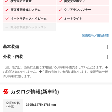
横滑り防止装置
衝突安全ボディ
：装備あり
：装備あり
衝突被害軽減システム
クリアランスソナー
：装備あり
：装備あり
オートマチックハイビーム
オートライト
：装備あり
：装備あり
頸部衝撃緩和ヘッドレスト
：装備なし
装備略号／用語解説
基本装備
エアバッグ：運転席/助手席/サイド
外装・内装
：装備あり
スライドドア：両面電動
カーナビ：SDナビ
：装備あり
：装備あり
【注】販売は、当店に直接ご来場頂けるお客様を優先させていただきます。◆
お取置きはいたしません。◆在庫の有無をご確認お願いします。※販売は一般
サンルーフ
ABS
TV：フルセグ
：装備なし
：装備あり
：装備あり
のお客様に限ります。
エアコン
Wエアコン
オーディオ：CDまたはCDチェンジャー／ミュージックサーバー
：装備あり
：装備なし
：装備あり
リフトアップ
パワーステアリング
カタログ情報(新車時)
ビジュアル：-／DVD再生
：装備なし
：装備あり
：装備あり
ダウンヒルアシストコントロール
アルミホイール：15インチ
：装備なし
：装備あり
全長×全幅
3395x1475x1785mm
×全高
パワーウィンドウ
盗難防止システム
革シート
ハーフレザーシート
：装備あり
：装備あり
：装備なし
：装備あり