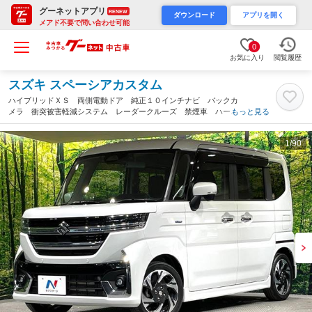
グーネットアプリ
RENEW
ダウンロード
アプリを開く
メアド不要で問い合わせ可能
0
お気に入り
閲覧履歴
スズキ スペーシアカスタム
ハイブリッドＸＳ 両側電動ドア 純正１０インチナビ バックカ
メラ 衝突被害軽減システム レーダークルーズ 禁煙車 ハーフ
もっと見る
レザーシート ドラレコ コーナーセンサー スマートキー ＬＥ
Ｄヘッド ビルトインＥＴＣ（愛知県）
1
/90