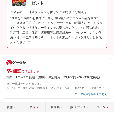
ゼント
ご来店の上、他オプションと併せてご成約頂いた方限定！
”お車をご成約のお客様に、車と同時購入のオプション品を最大１
０，０００円分プレゼント！ タイヤやドラレコの購入などにお役立
ていただき、快適なカーライフをお楽しみください♪ ※部品代金に
利用可。工賃・保証・諸費用等は適用対象外。※他クーポンとの併
用不可。※ご来店時にＧｏｏネットの来店クーポンを見た、とお伝
えください。”
グー保証
期間：1年～3年 距離：無制限 保証費用：23,100円～39,600円(税込)
※グー保証が付けられます。
※一部、グー保証対象外の車両もございます。詳しくは販売店にご確認下さい。
グー保証の詳細はこちら
状態
装備
販売店
購入パック
ローン