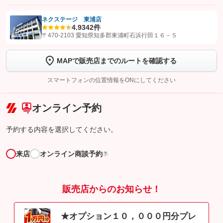
ネクステージ 東浦店
4.9
342件
【STEP1】
認証画面でグーネットを友だち追加してから「許可する」ボタンを押
〒470-2103 愛知県知多郡東浦町石浜行田１６－５
します
MAPで販売店までのルートを確認する
【STEP2】
トーク画面で
ボタンをタップして問い合わせを
完了してください。
スマートフォンの位置情報をONにしてください
こちら
オンライン予約
予約する内容を選択してください。
来店
オンライン商談予約
?
販売店からのお知らせ！
★オプション１０，０００円分プレ