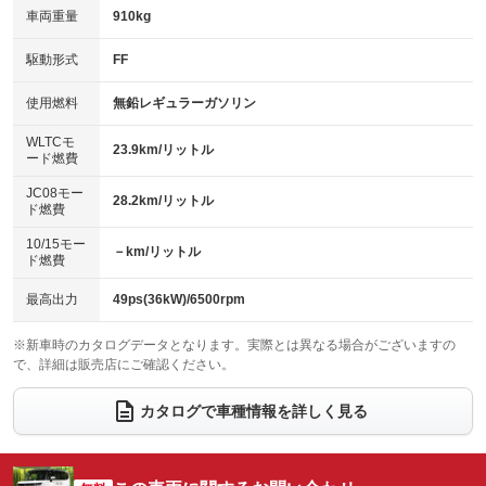
車両重量
910kg
アイドリングストップ
ドライブレコーダー
キーレス
LEDヘッドランプ
：装備あり
：装備あり
：装備あり
：装備あり
USB入力端子
Bluetooth接続
駆動形式
FF
HID(キセノンライト)
ポータブルナビ
：装備なし
：装備あり
：装備なし
：装備なし
100V電源
クリーンディーゼル
バックカメラ
ETC
使用燃料
無鉛レギュラーガソリン
：装備なし
：装備なし
：装備あり
：装備あり
センターデフロック
エアロ
スマートキー
：装備なし
WLTCモ
：装備なし
：装備あり
23.9km/リットル
ード燃費
レンタカーアップ
展示・試乗車
ローダウン
ランフラットタイヤ
：装備なし
：装備なし
：装備なし
：装備なし
JC08モー
28.2km/リットル
ド燃費
電動格納ミラー
パワーシート
3列シート
：装備あり
：装備なし
：装備なし
10/15モー
装備略号／用語解説
－km/リットル
ベンチシート
フルフラットシート
ド燃費
：装備あり
：装備なし
チップアップシート
オットマン
：装備なし
：装備あり
最高出力
49ps(36kW)/6500rpm
電動格納サードシート
シートヒーター
：装備なし
：装備あり
※新車時のカタログデータとなります。実際とは異なる場合がございますの
で、詳細は販売店にご確認ください。
ウォークスルー
後席モニター
：装備なし
：装備なし
電動リアゲート
フロントカメラ
カタログで車種情報を詳しく見る
：装備なし
：装備なし
シートエアコン
全周囲カメラ
：装備なし
：装備なし
サイドカメラ
ルーフレール