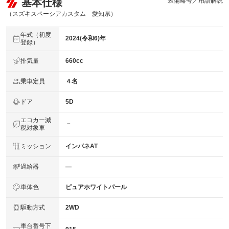
基本仕様
装備略号／用語解説
（スズキスペーシアカスタム 愛知県）
年式（初度
2024(令和6)年
登録）
排気量
660cc
乗車定員
４名
ドア
5D
エコカー減
－
税対象車
ミッション
インパネAT
過給器
―
車体色
ピュアホワイトパール
駆動方式
2WD
車台番号下