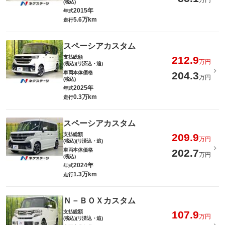
万円
(税込)
2015年
年式
5.6万km
走行
スペーシアカスタム
支払総額
212.9
万円
(税込)(リ済込・追)
車両本体価格
204.3
万円
(税込)
2025年
年式
0.3万km
走行
スペーシアカスタム
支払総額
209.9
万円
(税込)(リ済込・追)
車両本体価格
202.7
万円
(税込)
2024年
年式
1.3万km
走行
Ｎ－ＢＯＸカスタム
支払総額
107.9
万円
(税込)(リ済込・追)