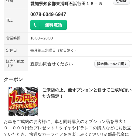
住所
MAP
愛知県知多郡東浦町石浜行田１６－５
0078-6049-6947
TEL
無料電話
営業時間
10:00～20:00
定休日
毎月第三水曜日（祝日除く）
販売可能エ
直接お問合せください
陸送費について聞く
リア
クーポン
ご来店の上、他オプションと併せてご成約頂い
た方限定！
お車をご成約のお客様に、車と同時購入のオプション品を最大１
０，０００円分プレゼント！タイヤやドラレコの購入などにお役立
ていただき、快適なカーライフをお楽しみください♪※部品代金に