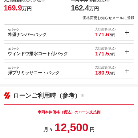
169.9
162.4
万円
万円
価格変更お知らせメールに登録
支払総額(税込)
Aパック
171.6
希望ナンバーパック
万円
内：オプシ
1.7
ョン価格
支払総額(税込)
Bパック
万円
171.5
(税込)
ウィンドウ撥水コート付パック
万円
車両本体価
162.4
万円
内：オプシ
格
1.6
ョン価格
支払総額(税込)
Cパック
万円
180.9
(税込)
弾プリミッサコートパック
万円
車両本体価
162.4
万円
内：オプシ
格
パック内容
11
ョン価格
万円
(税込)
ローンご利用時（参考）
車両本体価
162.4
万円
格
パック内容
備考
－
車両本体価格（税込）のローン支払例
パック内容
12,500
このパックの見積もり依頼（無料）
備考
－
月々
円