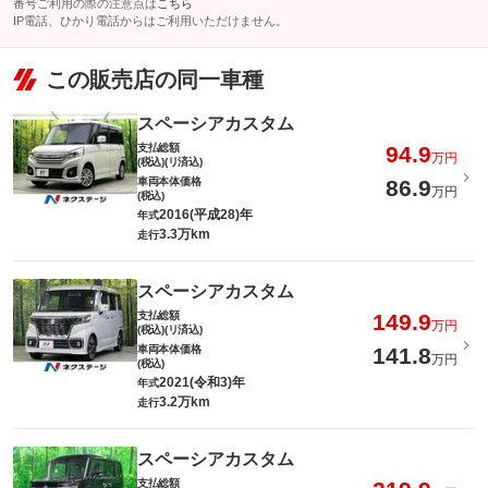
番号ご利用の際の注意点は
こちら
IP電話、ひかり電話からはご利用いただけません。
この販売店の同一車種
スペーシアカスタム
支払総額
94.9
万円
(税込)(リ済込)
車両本体価格
86.9
万円
(税込)
2016(平成28)年
年式
3.3万km
走行
スペーシアカスタム
支払総額
149.9
万円
(税込)(リ済込)
車両本体価格
141.8
万円
(税込)
2021(令和3)年
年式
3.2万km
走行
スペーシアカスタム
支払総額