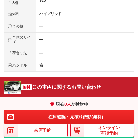
915
3桁
燃料
ハイブリッド
その他
―
全体のサイ
―
ズ
荷台寸法
―
ハンドル
右
この車両に関するお問い合わせ
無料
現在
0
人
が検討中
在庫確認・見積り依頼(無料)
オンライン
来店予約
商談予約