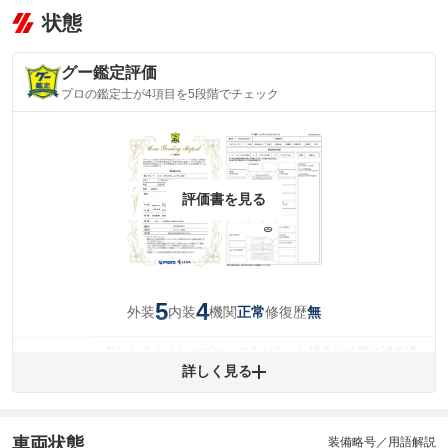
状態
グー鑑定評価
プロの鑑定士が4項目を5段階でチェック
評価書を見る
5
4
外装
内装
機関
修復歴
正常
無
気になるようなキズやへこみがあった場合は綺麗に補修済
みですが、 小さなキズやヘコミが残っている場合もありま
詳しく見る
外装
す。
(車両外装)
キズ・へこみについて問い合わせる
内装
車両状態
装備略号／用語解説
気になる汚れ等が、部分的にあります。