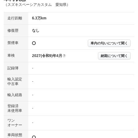
(内装状態)
（スズキスペーシアカスタム 愛知県）
主要機関に不具合はありません。
機関
走行距離
6.3万km
詳細は鑑定書をご確認ください。
修復歴
修復歴
なし
※グー鑑定は保証サービスではございません。購入時は必ず現車をご確認
禁煙車
下さい。
車内の匂いについて聞く
※実際にお渡しするコンディションチェックシートにつきましては、形式
および表示項目が異なる場合がございます。
車検
2027(令和9)年4月
納期について聞く
?
※グー鑑定の評価はあくまでも記載している鑑定日の鑑定結果となりま
す。車両情報等の詳細は各販売店へお問い合わせ下さい。
記録簿
-
輸入認定
-
中古車
輸入経路
-
登録済
-
未使用車
ワン
-
オーナー
車両状態