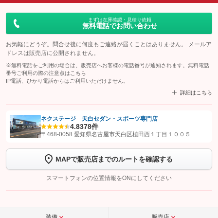
まずは在庫確認・見積り依頼
無料電話でお問い合わせ
お気軽にどうぞ。問合せ後に何度もご連絡が届くことはありません。 メールア
ドレスは販売店に公開されません。
※無料電話をご利用の場合は、販売店へお客様の電話番号が通知されます。無料電話
番号ご利用の際の注意点は
こちら
IP電話、ひかり電話からはご利用いただけません。
詳細はこちら
ネクステージ 天白セダン・スポーツ専門店
4.8
378件
【STEP1】
認証画面でグーネットを友だち追加してから「許可する」ボタンを押
〒468-0058 愛知県名古屋市天白区植田西１丁目１００５
します
MAPで販売店までのルートを確認する
【STEP2】
トーク画面で
ボタンをタップして問い合わせを
完了してください。
スマートフォンの位置情報をONにしてください
こちら
装備
販売店