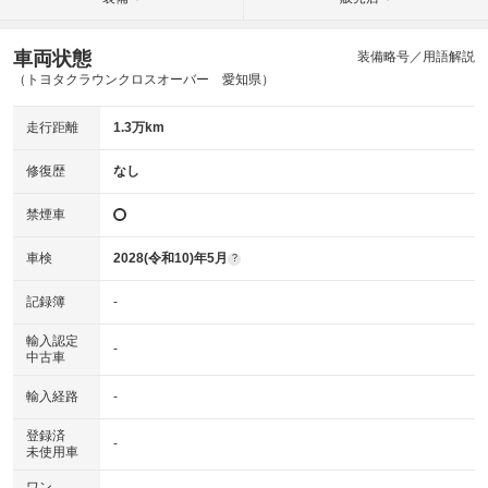
車両状態
装備略号／用語解説
（トヨタクラウンクロスオーバー 愛知県）
走行距離
1.3万km
修復歴
なし
禁煙車
車検
2028(令和10)年5月
?
記録簿
-
輸入認定
-
中古車
輸入経路
-
登録済
-
未使用車
ワン