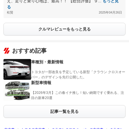
え、走りと乗り心地は、最高！！ 【総合評価】 ９...
もっと見
る
松賢
2025年04月26日
クルマレビューをもっと見る
おすすめ記事
車種別・最新情報
トヨタが一部改良を予定している新型「クラウン クロスオー
バー」のデザインを先行公開した。
新型車情報
【2026年3月】この春イチ推し！短い納期ですぐ乗れる、注
目の新車20選
記事一覧を見る