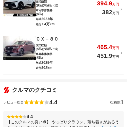
支払総額
394.9
万円
(税込)(リ済込・追)
車両本体価格
382
万円
(税込)
2023年
年式
7.4万km
走行
ＣＸ－８０
支払総額
465.4
万円
(税込)(リ済込・追)
車両本体価格
451.9
万円
(税込)
2025年
年式
302km
走行
クルマのクチコミ
4.4
1
レビュー総合
投稿数
4.4
【このクルマの良い点】 やっぱりクラウン、落ち着きがあるう