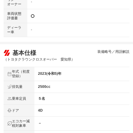
-
オーナー
車両状態
評価書
ディーラ
-
ー車
基本仕様
装備略号／用語解説
（トヨタクラウンクロスオーバー 愛知県）
年式（初度
2023(令和5)年
登録）
排気量
2500cc
乗車定員
５名
ドア
4D
エコカー減
－
税対象車