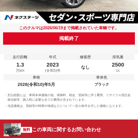
このクルマは2026/06/19まで掲載されていた車輛です。
掲載終了
走行距離
年式
修復歴
排気量
1.3
2023
2500
なし
万km
(令和5)年
cc
車検
車体色
2028(令和10)年5月
ブラック
支払総額には、車両本体価格の他、保険料、税金、登録等に伴う費用、リサイクル預託金
相当額等、購入時に必要な全ての費用が含まれています。
当該価格は、登録等の時期や地域などについて一定の条件を付した価格になります。
この車両に関するお問い合わせ
無料