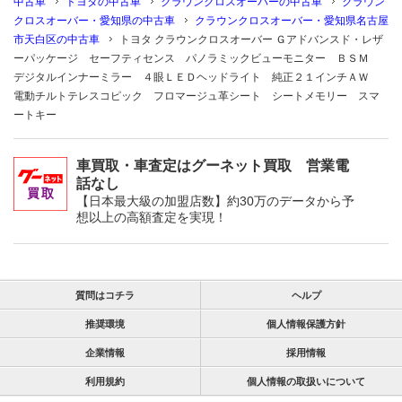
中古車
トヨタの中古車
クラウンクロスオーバーの中古車
クラウン
クロスオーバー・愛知県の中古車
クラウンクロスオーバー・愛知県名古屋
市天白区の中古車
トヨタ クラウンクロスオーバー Ｇアドバンスド・レザ
ーパッケージ セーフティセンス パノラミックビューモニター ＢＳＭ
デジタルインナーミラー ４眼ＬＥＤヘッドライト 純正２１インチＡＷ
電動チルトテレスコピック フロマージュ革シート シートメモリー スマ
ートキー
車買取・車査定はグーネット買取 営業電
話なし
【日本最大級の加盟店数】約30万のデータから予
想以上の高額査定を実現！
質問はコチラ
ヘルプ
推奨環境
個人情報保護方針
企業情報
採用情報
利用規約
個人情報の取扱いについて