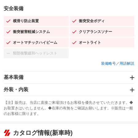
安全装備
横滑り防止装置
衝突安全ボディ
：装備あり
：装備あり
衝突被害軽減システム
クリアランスソナー
：装備あり
：装備あり
オートマチックハイビーム
オートライト
：装備あり
：装備あり
頸部衝撃緩和ヘッドレスト
：装備なし
装備略号／用語解説
基本装備
エアバッグ：運転席/助手席/サイド
外装・内装
：装備あり
スライドドア
カーナビ：メモリーナビ他
：装備なし
：装備あり
【注】販売は、当店に直接ご来場頂けるお客様を優先させていただきます。◆
お取置きはいたしません。◆在庫の有無をご確認お願いします。※販売は一般
サンルーフ
ABS
TV：フルセグ
：装備なし
：装備あり
：装備あり
のお客様に限ります。
エアコン
Wエアコン
オーディオ
：装備あり
：装備なし
：装備なし
リフトアップ
パワーステアリング
カタログ情報(新車時)
ビジュアル
：装備なし
：装備あり
：装備なし