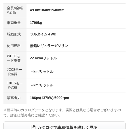
ダウンヒルアシストコントロール
アルミホイール：21インチ
：装備なし
：装備あり
全長×全幅
4930x1840x1540mm
×全高
パワーウィンドウ
盗難防止システム
革シート
ハーフレザーシート
：装備あり
：装備あり
：装備あり
：装備なし
車両重量
1790kg
アイドリングストップ
ドライブレコーダー
キーレス
LEDヘッドランプ
：装備あり
：装備あり
：装備あり
：装備あり
USB入力端子
Bluetooth接続
駆動形式
フルタイム４WD
HID(キセノンライト)
ポータブルナビ
：装備あり
：装備あり
：装備なし
：装備なし
100V電源
クリーンディーゼル
バックカメラ
ETC2.0
使用燃料
無鉛レギュラーガソリン
：装備あり
：装備なし
：装備あり
：装備あり
センターデフロック
エアロ
スマートキー
：装備なし
WLTCモ
：装備なし
：装備あり
22.4km/リットル
ード燃費
レンタカーアップ
展示・試乗車
ローダウン
ランフラットタイヤ
：装備なし
：装備なし
：装備なし
：装備なし
JC08モー
－km/リットル
ド燃費
電動格納ミラー
パワーシート
3列シート
：装備あり
：装備あり
：装備なし
10/15モー
装備略号／用語解説
－km/リットル
ベンチシート
フルフラットシート
ド燃費
：装備なし
：装備なし
チップアップシート
オットマン
：装備なし
：装備なし
最高出力
186ps(137kW)/6000rpm
電動格納サードシート
シートヒーター
：装備なし
：装備あり
※新車時のカタログデータとなります。実際とは異なる場合がございますの
で、詳細は販売店にご確認ください。
ウォークスルー
後席モニター
：装備なし
：装備なし
電動リアゲート
フロントカメラ
カタログで車種情報を詳しく見る
：装備あり
：装備あり