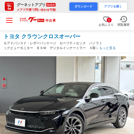
グーネットアプリ
RENEW
ダウンロード
アプリを開く
メアド不要で問い合わせ可能
0
お気に入り
閲覧履歴
トヨタ クラウンクロスオーバー
Ｇアドバンスド・レザーパッケージ セーフティセンス パノラミ
ックビューモニター ＢＳＭ デジタルインナーミラー ４眼ＬＥ
もっと見る
Ｄヘッドライト 純正２１インチＡＷ 電動チルトテレスコピッ
ク フロマージュ革シート シートメモリー スマートキー（愛知
県）