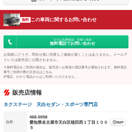
シートエアコン
全周囲カメラ
：装備あり
：装備あり
サイドカメラ
ルーフレール
この車両に関するお問い合わせ
：装備あり
無料
：装備なし
エアサスペンション
ヘッドライトウォッシャー
：装備なし
：装備なし
装備略号／用語解説
まずは在庫確認・見積り依頼
無料電話でお問い合わせ
お気軽にどうぞ。問合せ後に何度もご連絡が届くことはありません。メールア
ドレスは販売店に公開されません。
※無料電話をご利用の場合は、販売店へお客様の電話番号が通知されます。無料電話
番号ご利用の際の注意点は
こちら
IP電話、ひかり電話からはご利用いただけません。
販売店情報
ネクステージ 天白セダン・スポーツ専門店
468-0058
住所
愛知県名古屋市天白区植田西１丁目１００
MAP
５