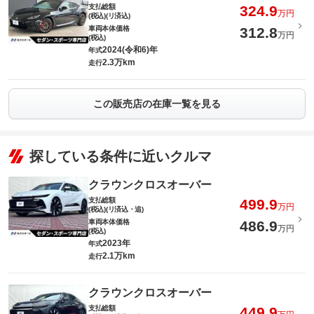
支払総額
324.9
万円
(税込)(リ済込)
車両本体価格
312.8
万円
(税込)
2024(令和6)年
年式
2.3万km
走行
この販売店の在庫一覧を見る
探している条件に近いクルマ
クラウンクロスオーバー
支払総額
499.9
万円
(税込)(リ済込・追)
車両本体価格
486.9
万円
(税込)
2023年
年式
2.1万km
走行
クラウンクロスオーバー
支払総額
449.9