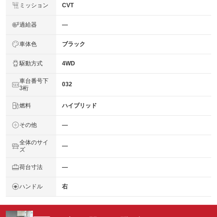
ミッション
CVT
過給器
―
車体色
ブラック
駆動方式
4WD
車台番号下
032
3桁
燃料
ハイブリッド
その他
―
全体のサイ
―
ズ
荷台寸法
―
ハンドル
右