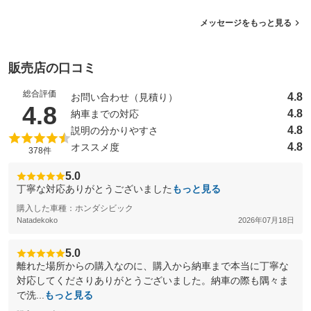
メッセージをもっと見る
販売店の口コミ
総合評価
4.8
お問い合わせ（見積り）
（5点満点中）
4.8
4.8
納車までの対応
4.8
説明の分かりやすさ
4.8
オススメ度
378件
5.0
丁寧な対応ありがとうございました
もっと見る
購入した車種：ホンダシビック
Natadekoko
2026年07月18日
5.0
離れた場所からの購入なのに、購入から納車まで本当に丁寧な
対応してくださりありがとうございました。納車の際も隅々ま
で洗...
もっと見る