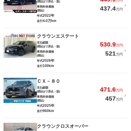
万円
(税込)(リ済込・追)
車両本体価格
437.4
万円
(税込)
2022年
年式
4.0万km
走行
クラウンエステート
支払総額
530.9
万円
(税込)(リ済込・追)
車両本体価格
521
万円
(税込)
2026年
年式
100km
走行
ＣＸ－８０
支払総額
471.6
万円
(税込)(リ済込・追)
車両本体価格
457
万円
(税込)
2025年
年式
960km
走行
クラウンクロスオーバー