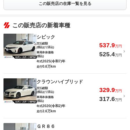
この販売店の在庫一覧を見る
この販売店の新着車種
シビック
支払総額
537.9
万円
(税込)(リ済込)
車両本体価格
525.4
万円
(税込)
2025(令和7)年
年式
0.6万km
走行
クラウンハイブリッド
支払総額
329.9
万円
(税込)(リ済込)
車両本体価格
317.6
万円
(税込)
2020(令和2)年
年式
2.6万km
走行
ＧＲ８６