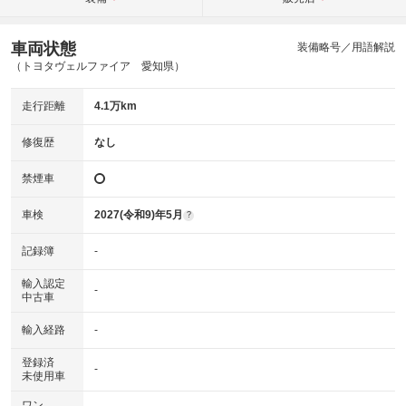
車両状態
装備略号／用語解説
（トヨタヴェルファイア 愛知県）
走行距離
4.1万km
修復歴
なし
禁煙車
車検
2027(令和9)年5月
?
記録簿
-
輸入認定
-
中古車
輸入経路
-
登録済
-
未使用車
ワン