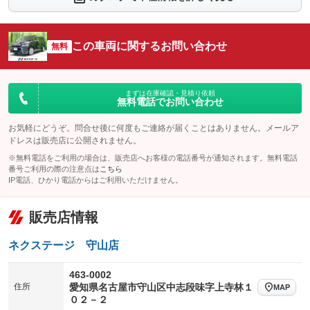
：装備なし
：装備なし
シートエアコン
全周囲カメラ
：装備なし
：装備なし
この車両に関するお問い合わせ
サイドカメラ
無料
ルーフレール
：装備なし
：装備なし
エアサスペンション
ヘッドライトウォッシャー
：装備なし
：装備なし
装備略号／用語解説
まずは在庫確認・見積り依頼
無料電話でお問い合わせ
お気軽にどうぞ。問合せ後に何度もご連絡が届くことはありません。メールア
ドレスは販売店に公開されません。
※無料電話をご利用の場合は、販売店へお客様の電話番号が通知されます。無料電話
番号ご利用の際の注意点は
こちら
IP電話、ひかり電話からはご利用いただけません。
販売店情報
ネクステージ 守山店
463-0002
住所
愛知県名古屋市守山区中志段味字上寺林１
MAP
０２－２