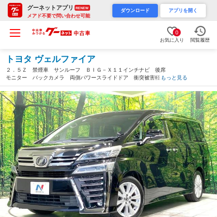
グーネットアプリ
RENEW
ダウンロード
アプリを開く
メアド不要で問い合わせ可能
0
お気に入り
閲覧履歴
トヨタ ヴェルファイア
２．５Ｚ 禁煙車 サンルーフ ＢＩＧ－Ｘ１１インチナビ 後席
モニター バックカメラ 両側パワースライドドア 衝突被害軽減
もっと見る
システム レーダークルーズ コーナーセンサー スマートキー
ＬＥＤヘッド ＥＴＣ（愛知県）