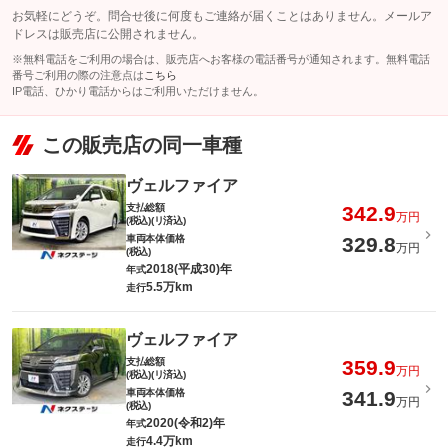
お気軽にどうぞ。問合せ後に何度もご連絡が届くことはありません。メールア
ドレスは販売店に公開されません。
※無料電話をご利用の場合は、販売店へお客様の電話番号が通知されます。無料電話
番号ご利用の際の注意点は
こちら
IP電話、ひかり電話からはご利用いただけません。
この販売店の同一車種
ヴェルファイア
支払総額
342.9
万円
(税込)(リ済込)
車両本体価格
329.8
万円
(税込)
2018(平成30)年
年式
5.5万km
走行
ヴェルファイア
支払総額
359.9
万円
(税込)(リ済込)
車両本体価格
341.9
万円
(税込)
2020(令和2)年
年式
4.4万km
走行