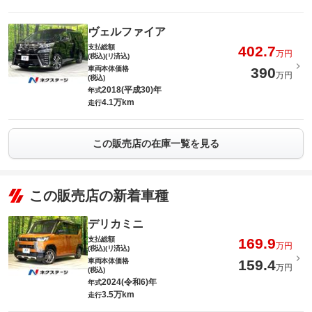
ヴェルファイア
支払総額
402.7
万円
(税込)(リ済込)
車両本体価格
390
万円
(税込)
2018(平成30)年
年式
4.1万km
走行
この販売店の在庫一覧を見る
この販売店の新着車種
デリカミニ
支払総額
169.9
万円
(税込)(リ済込)
車両本体価格
159.4
万円
(税込)
2024(令和6)年
年式
3.5万km
走行