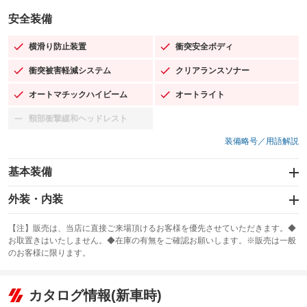
安全装備
横滑り防止装置
衝突安全ボディ
：装備あり
：装備あり
衝突被害軽減システム
クリアランスソナー
：装備あり
：装備あり
オートマチックハイビーム
オートライト
：装備あり
：装備あり
頸部衝撃緩和ヘッドレスト
：装備なし
装備略号／用語解説
基本装備
エアバッグ：運転席/助手席/サイド
外装・内装
：装備あり
スライドドア：両面電動
カーナビ：メモリーナビ他
：装備あり
：装備あり
【注】販売は、当店に直接ご来場頂けるお客様を優先させていただきます。◆
お取置きはいたしません。◆在庫の有無をご確認お願いします。※販売は一般
サンルーフ
ABS
TV：フルセグ
：装備あり
：装備あり
：装備あり
のお客様に限ります。
エアコン
Wエアコン
オーディオ：CDまたはCDチェンジャー／ミュージックプレイヤー接続
：装備あり
：装備あり
：装備あり
可
リフトアップ
パワーステアリング
カタログ情報(新車時)
：装備なし
：装備あり
ビジュアル：-／DVD再生
：装備あり