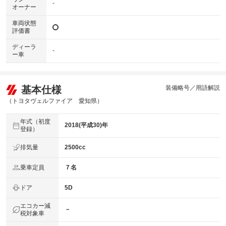
-
オーナー
車両状態
評価書
ディーラ
-
ー車
基本仕様
装備略号／用語解説
（トヨタヴェルファイア 愛知県）
年式（初度
2018(平成30)年
登録）
排気量
2500cc
乗車定員
７名
ドア
5D
エコカー減
－
税対象車