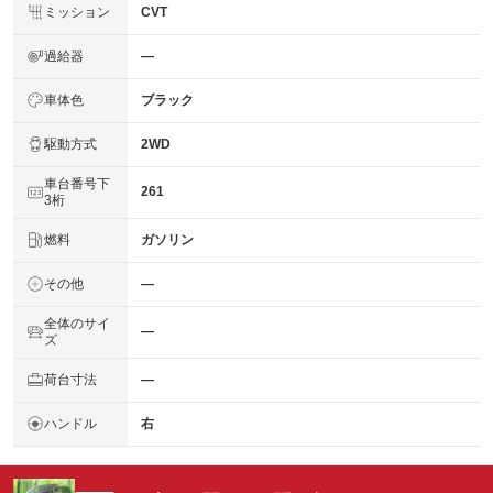
ミッション
CVT
過給器
―
車体色
ブラック
駆動方式
2WD
車台番号下
261
3桁
燃料
ガソリン
その他
―
全体のサイ
―
ズ
荷台寸法
―
ハンドル
右