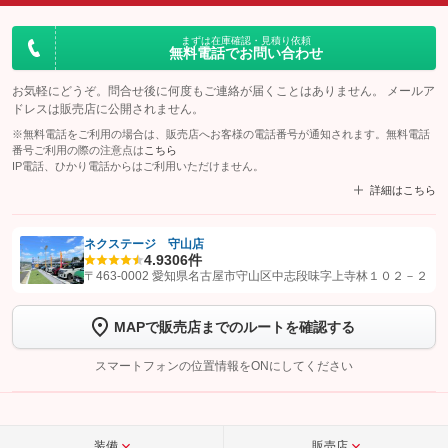
まずは在庫確認・見積り依頼
無料電話でお問い合わせ
お気軽にどうぞ。問合せ後に何度もご連絡が届くことはありません。 メールア
ドレスは販売店に公開されません。
※無料電話をご利用の場合は、販売店へお客様の電話番号が通知されます。無料電話
番号ご利用の際の注意点は
こちら
IP電話、ひかり電話からはご利用いただけません。
詳細はこちら
ネクステージ 守山店
4.9
306件
【STEP1】
認証画面でグーネットを友だち追加してから「許可する」ボタンを押
〒463-0002 愛知県名古屋市守山区中志段味字上寺林１０２－２
します
MAPで販売店までのルートを確認する
【STEP2】
トーク画面で
ボタンをタップして問い合わせを
完了してください。
スマートフォンの位置情報をONにしてください
こちら
装備
販売店