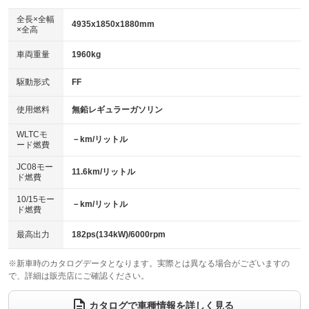
ダウンヒルアシストコントロール
：装備なし
アルミホイール：18インチ
全長×全幅
：装備あり
4935x1850x1880mm
×全高
パワーウィンドウ
盗難防止システム
：装備あり
：装備あり
革シート
ハーフレザーシート
：装備なし
：装備なし
車両重量
1960kg
アイドリングストップ
ドライブレコーダー
：装備なし
：装備なし
キーレス
LEDヘッドランプ
：装備あり
：装備あり
USB入力端子
Bluetooth接続
駆動形式
FF
：装備なし
：装備あり
HID(キセノンライト)
ポータブルナビ
：装備なし
：装備なし
100V電源
クリーンディーゼル
使用燃料
無鉛レギュラーガソリン
：装備なし
：装備なし
バックカメラ
ETC
：装備あり
：装備あり
センターデフロック
：装備なし
WLTCモ
エアロ
スマートキー
－km/リットル
：装備なし
：装備あり
ード燃費
レンタカーアップ
展示・試乗車
：装備なし
：装備なし
ローダウン
ランフラットタイヤ
：装備なし
：装備なし
JC08モー
11.6km/リットル
ド燃費
電動格納ミラー
：装備あり
パワーシート
3列シート
：装備なし
：装備あり
10/15モー
装備略号／用語解説
－km/リットル
ド燃費
ベンチシート
フルフラットシート
：装備なし
：装備なし
チップアップシート
オットマン
最高出力
182ps(134kW)/6000rpm
：装備あり
：装備あり
電動格納サードシート
シートヒーター
：装備なし
：装備なし
※新車時のカタログデータとなります。実際とは異なる場合がございますの
で、詳細は販売店にご確認ください。
ウォークスルー
後席モニター
：装備あり
：装備あり
カタログで車種情報を詳しく見る
電動リアゲート
フロントカメラ