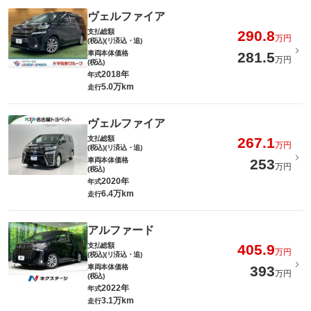
ヴェルファイア
支払総額
290.8
万円
(税込)(リ済込・追)
車両本体価格
281.5
万円
(税込)
2018年
年式
5.0万km
走行
ヴェルファイア
支払総額
267.1
万円
(税込)(リ済込・追)
車両本体価格
253
万円
(税込)
2020年
年式
6.4万km
走行
アルファード
支払総額
405.9
万円
(税込)(リ済込・追)
車両本体価格
393
万円
(税込)
2022年
年式
3.1万km
走行