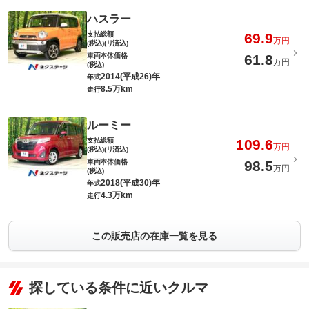
ハスラー
支払総額
69.9
万円
(税込)(リ済込)
車両本体価格
61.8
万円
(税込)
2014(平成26)年
年式
8.5万km
走行
ルーミー
支払総額
109.6
万円
(税込)(リ済込)
車両本体価格
98.5
万円
(税込)
2018(平成30)年
年式
4.3万km
走行
この販売店の在庫一覧を見る
探している条件に近いクルマ