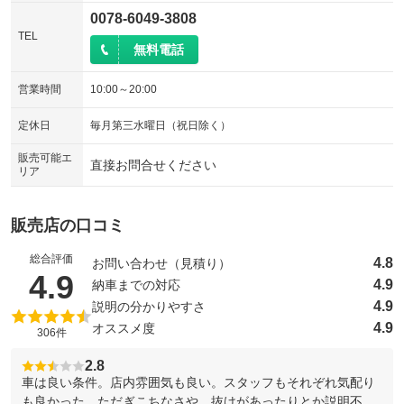
0078-6049-3808
TEL
無料電話
営業時間
10:00～20:00
定休日
毎月第三水曜日（祝日除く）
販売可能エ
直接お問合せください
リア
販売店の口コミ
総合評価
4.8
お問い合わせ（見積り）
（5点満点中）
4.9
4.9
納車までの対応
4.9
説明の分かりやすさ
4.9
オススメ度
306件
2.8
車は良い条件。店内雰囲気も良い。スタッフもそれぞれ気配り
も良かった。ただぎこちなさや、抜けがあったりとか説明不