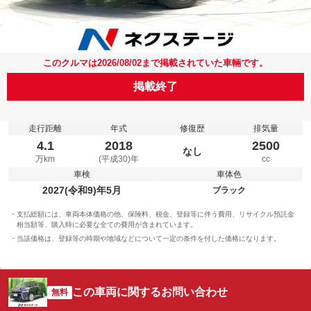
このクルマは2026/08/02まで掲載されていた車輛です。
掲載終了
走行距離
年式
修復歴
排気量
4.1
2018
2500
なし
万km
(平成30)年
cc
車検
車体色
2027(令和9)年5月
ブラック
支払総額には、車両本体価格の他、保険料、税金、登録等に伴う費用、リサイクル預託金
相当額等、購入時に必要な全ての費用が含まれています。
当該価格は、登録等の時期や地域などについて一定の条件を付した価格になります。
この車両に関するお問い合わせ
無料