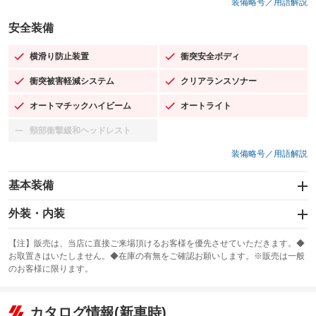
装備略号／用語解説
安全装備
横滑り防止装置
衝突安全ボディ
：装備あり
：装備あり
衝突被害軽減システム
クリアランスソナー
：装備あり
：装備あり
オートマチックハイビーム
オートライト
：装備あり
：装備あり
頸部衝撃緩和ヘッドレスト
：装備なし
装備略号／用語解説
基本装備
エアバッグ：運転席/助手席
外装・内装
：装備あり
スライドドア：両面電動
カーナビ：SDナビ
：装備あり
：装備あり
【注】販売は、当店に直接ご来場頂けるお客様を優先させていただきます。◆
お取置きはいたしません。◆在庫の有無をご確認お願いします。※販売は一般
サンルーフ
ABS
TV：フルセグ
：装備なし
：装備あり
：装備あり
のお客様に限ります。
エアコン
Wエアコン
オーディオ：CDまたはCDチェンジャー／ミュージックプレイヤー接続
：装備あり
：装備あり
：装備あり
可
リフトアップ
パワーステアリング
カタログ情報(新車時)
：装備なし
：装備あり