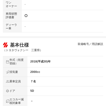
ワン
-
オーナー
車両状態
評価書
ディーラ
-
ー車
基本仕様
装備略号／用語解説
（トヨタヴォクシー 三重県）
年式（初度
2018(平成30)年
登録）
排気量
2000cc
乗車定員
７名
ドア
5D
エコカー減
－
税対象車