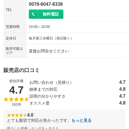
0078-6047-8338
TEL
無料電話
営業時間
10:00～20:00
定休日
毎月第三水曜日（祝日除く）
販売可能エ
直接お問合せください
リア
販売店の口コミ
総合評価
4.7
お問い合わせ（見積り）
（5点満点中）
4.7
4.8
納車までの対応
4.7
説明の分かりやすさ
4.8
オススメ度
181件
4.0
とても親切で対応が良かったです。
もっと見る
購入した車種：ホンダＮ－ＢＯＸ