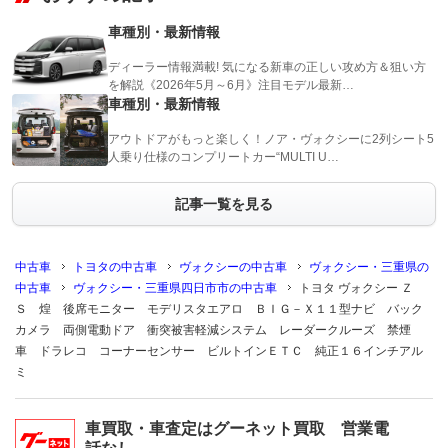
車種別・最新情報
ディーラー情報満載! 気になる新車の正しい攻め方＆狙い方
を解説《2026年5月～6月》注目モデル最新…
車種別・最新情報
アウトドアがもっと楽しく！ノア・ヴォクシーに2列シート5
人乗り仕様のコンプリートカー“MULTI U…
記事一覧を見る
中古車
トヨタの中古車
ヴォクシーの中古車
ヴォクシー・三重県の
中古車
ヴォクシー・三重県四日市市の中古車
トヨタ ヴォクシー Ｚ
Ｓ 煌 後席モニター モデリスタエアロ ＢＩＧ－Ｘ１１型ナビ バック
カメラ 両側電動ドア 衝突被害軽減システム レーダークルーズ 禁煙
車 ドラレコ コーナーセンサー ビルトインＥＴＣ 純正１６インチアル
ミ
車買取・車査定はグーネット買取 営業電