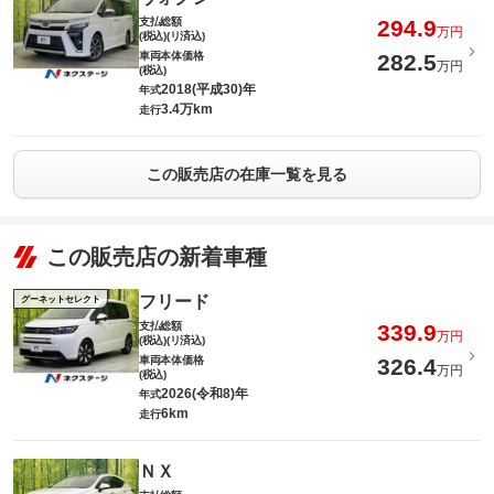
支払総額
294.9
万円
(税込)(リ済込)
車両本体価格
282.5
万円
(税込)
2018(平成30)年
年式
3.4万km
走行
この販売店の在庫一覧を見る
この販売店の新着車種
フリード
グーネットセレクト
支払総額
339.9
万円
(税込)(リ済込)
車両本体価格
326.4
万円
(税込)
2026(令和8)年
年式
6km
走行
ＮＸ