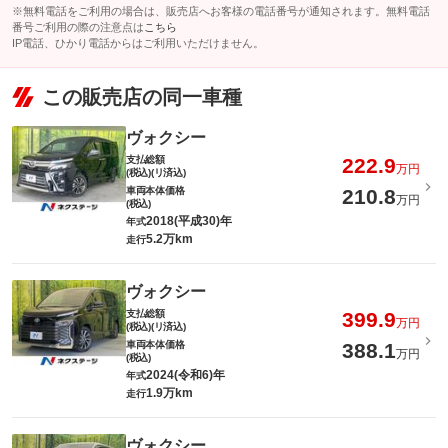
※無料電話をご利用の場合は、販売店へお客様の電話番号が通知されます。無料電話
番号ご利用の際の注意点は
こちら
IP電話、ひかり電話からはご利用いただけません。
この販売店の同一車種
ヴォクシー
支払総額
222.9
万円
(税込)(リ済込)
車両本体価格
210.8
万円
(税込)
2018(平成30)年
年式
5.2万km
走行
ヴォクシー
支払総額
399.9
万円
(税込)(リ済込)
車両本体価格
388.1
万円
(税込)
2024(令和6)年
年式
1.9万km
走行
ヴォクシー