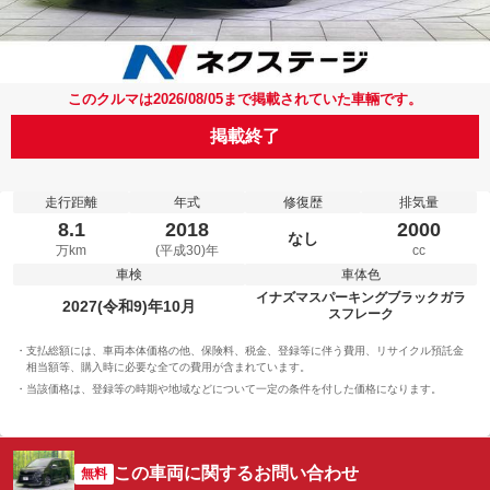
このクルマは2026/08/05まで掲載されていた車輛です。
掲載終了
走行距離
年式
修復歴
排気量
8.1
2018
2000
なし
万km
(平成30)年
cc
車検
車体色
イナズマスパーキングブラックガラ
2027(令和9)年10月
スフレーク
支払総額には、車両本体価格の他、保険料、税金、登録等に伴う費用、リサイクル預託金
相当額等、購入時に必要な全ての費用が含まれています。
当該価格は、登録等の時期や地域などについて一定の条件を付した価格になります。
この車両に関するお問い合わせ
無料