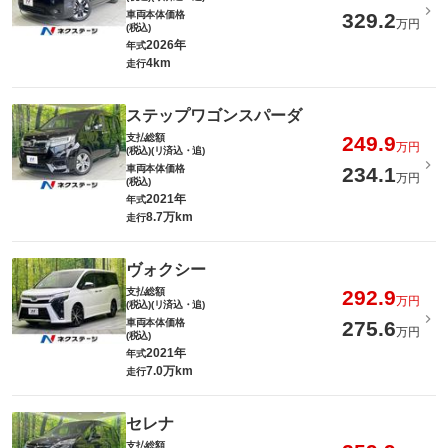
車両本体価格
329.2
万円
(税込)
2026年
年式
4km
走行
ステップワゴンスパーダ
支払総額
249.9
万円
(税込)(リ済込・追)
車両本体価格
234.1
万円
(税込)
2021年
年式
8.7万km
走行
ヴォクシー
支払総額
292.9
万円
(税込)(リ済込・追)
車両本体価格
275.6
万円
(税込)
2021年
年式
7.0万km
走行
セレナ
支払総額