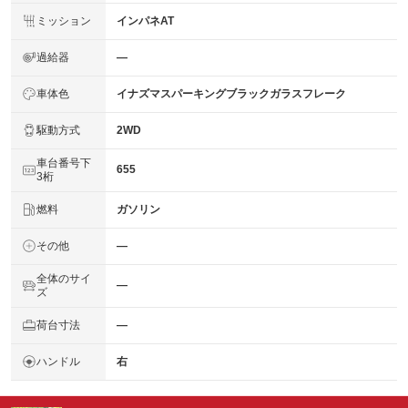
ミッション
インパネAT
過給器
―
車体色
イナズマスパーキングブラックガラスフレーク
駆動方式
2WD
車台番号下
655
3桁
燃料
ガソリン
その他
―
全体のサイ
―
ズ
荷台寸法
―
ハンドル
右