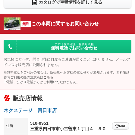
カタログで車種情報を詳しく見る
電動リアゲート
フロントカメラ
：装備なし
：装備なし
シートエアコン
全周囲カメラ
：装備なし
：装備なし
この車両に関するお問い合わせ
サイドカメラ
無料
ルーフレール
：装備なし
：装備なし
エアサスペンション
ヘッドライトウォッシャー
：装備なし
：装備なし
装備略号／用語解説
まずは在庫確認・見積り依頼
無料電話でお問い合わせ
お気軽にどうぞ。問合せ後に何度もご連絡が届くことはありません。メールア
ドレスは販売店に公開されません。
※無料電話をご利用の場合は、販売店へお客様の電話番号が通知されます。無料電話
番号ご利用の際の注意点は
こちら
IP電話、ひかり電話からはご利用いただけません。
販売店情報
ネクステージ 四日市店
510-0951
住所
MAP
三重県四日市市小古曽東１丁目４－３０