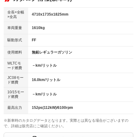
ビジュアル：-／DVD再生
：装備あり
ダウンヒルアシストコントロール
：装備なし
アルミホイール：16インチ
全長×全幅
：装備あり
4710x1735x1825mm
×全高
パワーウィンドウ
盗難防止システム
：装備あり
：装備あり
革シート
ハーフレザーシート
：装備なし
：装備なし
車両重量
1610kg
アイドリングストップ
ドライブレコーダー
：装備あり
：装備あり
キーレス
LEDヘッドランプ
：装備あり
：装備あり
USB入力端子
Bluetooth接続
駆動形式
FF
：装備あり
：装備あり
HID(キセノンライト)
ポータブルナビ
：装備なし
：装備なし
100V電源
クリーンディーゼル
使用燃料
無鉛レギュラーガソリン
：装備なし
：装備なし
バックカメラ
ETC
：装備あり
：装備あり
センターデフロック
：装備なし
WLTCモ
エアロ
スマートキー
－km/リットル
：装備あり
：装備あり
ード燃費
レンタカーアップ
展示・試乗車
：装備なし
：装備なし
ローダウン
ランフラットタイヤ
：装備なし
：装備なし
JC08モー
16.0km/リットル
ド燃費
電動格納ミラー
：装備あり
パワーシート
3列シート
：装備なし
：装備あり
10/15モー
装備略号／用語解説
－km/リットル
ド燃費
ベンチシート
フルフラットシート
：装備なし
：装備なし
チップアップシート
オットマン
最高出力
152ps(112kW)/6100rpm
：装備なし
：装備なし
電動格納サードシート
シートヒーター
：装備なし
：装備なし
※新車時のカタログデータとなります。実際とは異なる場合がございますの
で、詳細は販売店にご確認ください。
ウォークスルー
後席モニター
：装備なし
：装備あり