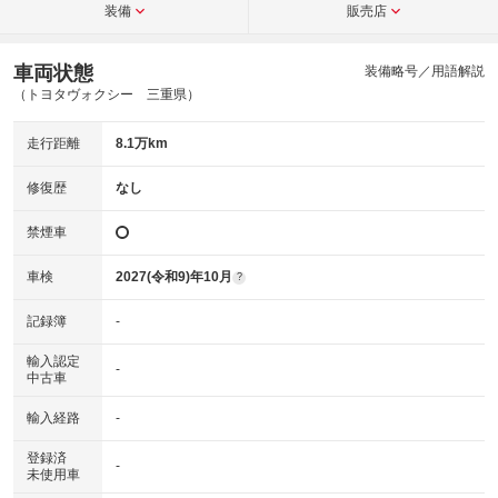
装備
販売店
車両状態
装備略号／用語解説
（トヨタヴォクシー 三重県）
走行距離
8.1万km
修復歴
なし
禁煙車
車検
2027(令和9)年10月
?
記録簿
-
輸入認定
-
中古車
輸入経路
-
登録済
-
未使用車