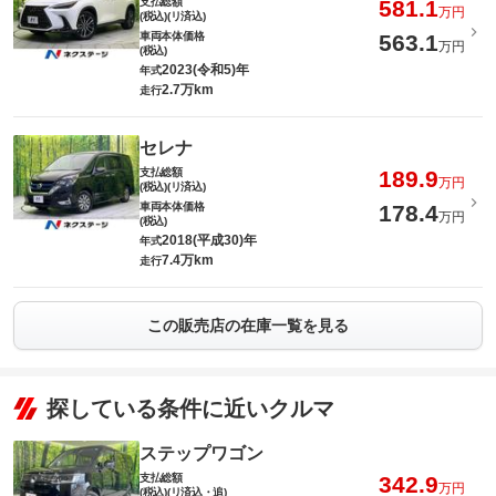
支払総額
581.1
万円
(税込)(リ済込)
車両本体価格
563.1
万円
(税込)
2023(令和5)年
年式
2.7万km
走行
セレナ
支払総額
189.9
万円
(税込)(リ済込)
車両本体価格
178.4
万円
(税込)
2018(平成30)年
年式
7.4万km
走行
この販売店の在庫一覧を見る
探している条件に近いクルマ
ステップワゴン
支払総額
342.9
万円
(税込)(リ済込・追)