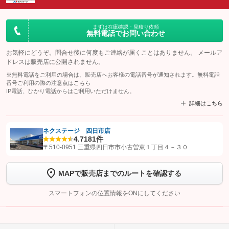
まずは在庫確認・見積り依頼
無料電話でお問い合わせ
お気軽にどうぞ。問合せ後に何度もご連絡が届くことはありません。 メールア
ドレスは販売店に公開されません。
※無料電話をご利用の場合は、販売店へお客様の電話番号が通知されます。無料電話
番号ご利用の際の注意点は
こちら
IP電話、ひかり電話からはご利用いただけません。
詳細はこちら
ネクステージ 四日市店
4.7
181件
【STEP1】
認証画面でグーネットを友だち追加してから「許可する」ボタンを押
〒510-0951 三重県四日市市小古曽東１丁目４－３０
します
MAPで販売店までのルートを確認する
【STEP2】
トーク画面で
ボタンをタップして問い合わせを
完了してください。
スマートフォンの位置情報をONにしてください
こちら