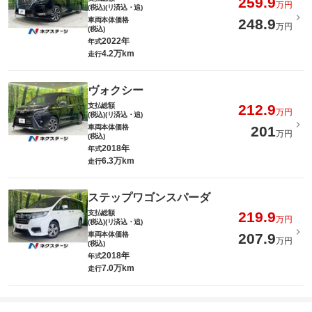
259.9
万円
(税込)(リ済込・追)
車両本体価格
248.9
万円
(税込)
2022年
年式
4.2万km
走行
ヴォクシー
支払総額
212.9
万円
(税込)(リ済込・追)
車両本体価格
201
万円
(税込)
2018年
年式
6.3万km
走行
ステップワゴンスパーダ
支払総額
219.9
万円
(税込)(リ済込・追)
車両本体価格
207.9
万円
(税込)
2018年
年式
7.0万km
走行