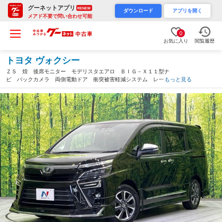
グーネットアプリ
RENEW
ダウンロード
アプリを開く
メアド不要で問い合わせ可能
0
お気に入り
閲覧履歴
トヨタ ヴォクシー
ＺＳ 煌 後席モニター モデリスタエアロ ＢＩＧ－Ｘ１１型ナ
ビ バックカメラ 両側電動ドア 衝突被害軽減システム レーダ
もっと見る
ークルーズ 禁煙車 ドラレコ コーナーセンサー ビルトインＥ
ＴＣ 純正１６インチアルミ（三重県）