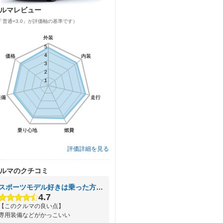
ルマレビュー
「普通=3.0」が評価軸の基準です）
外装
外装
5
5
4
4
価格
価格
内装
内装
3
3
2
2
1
1
装備
装備
走行
走行
乗り心地
乗り心地
燃費
燃費
評価詳細を見る
ルマのクチコミ
スポーツモデル好きは乗った方がいい
4.7
【このクルマの良い点】
専用装備などがかっこいい