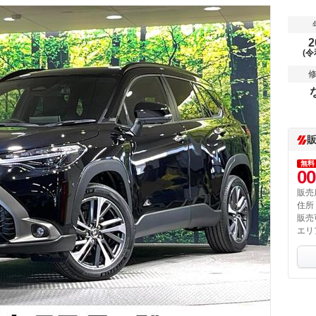
2
(令
無料
00
販売
住所
販売
エリ