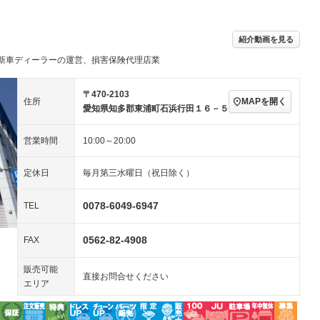
アルミホイール：18イ
続可
－ビジュアル
－
ンチ
ングストップ
ドライブレコーダー
USB入力端子
ハーフレザーシート
キーレス
紹介動画を見る
クリーンディーゼル
センターデフロック
－
－
新車ディーラーの運営、損害保険代理店業
セノンライト)
ポータブルナビ
バックカメラ
－
乗車
電動格納ミラー
スマートキー
ローダウン
－
〒470-2103
MAPを開く
住所
装備略号／用語解説
愛知県知多郡東浦町石浜行田１６－５
ート
3列シート
ベンチシート
－
－
営業時間
10:00～20:00
ップシート
オットマン
電動格納サードシート
－
－
スルー
後席モニター
電動リアゲート
－
定休日
毎月第三水曜日（祝日除く）
アコン
全周囲カメラ
サイドカメラ
0078-6049-6947
TEL
ペンション
0562-82-4908
FAX
装備略号／用語解説
販売可能
直接お問合せください
エリア