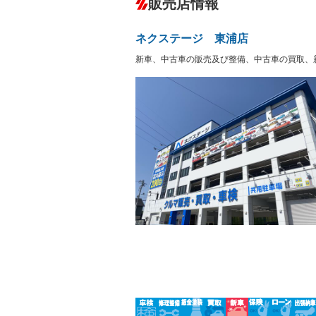
販売店情報
オーディオ：ミュージックプレイヤー接
盗難防止システム
アイドリ
－
ヘッドライトウォッシャ
革シート
－
－
ネクステージ 東浦店
ー
Bluetooth接続
100V電源
－
新車、中古車の販売及び整備、中古車の買取、
LEDヘッドランプ
HID(キ
－
レンタカーアップ
展示・試
－
－
ETC2.0
エアロ
－
ランフラットタイヤ
パワーシ
－
フルフラットシート
チップア
－
－
シートヒーター
ウォーク
－
フロントカメラ
シートエ
－
ルーフレール
エアサス
－