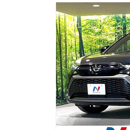
マガジン
車カタログ
自動車ローン
保険
レビュー
価格相場
教習所
用語集