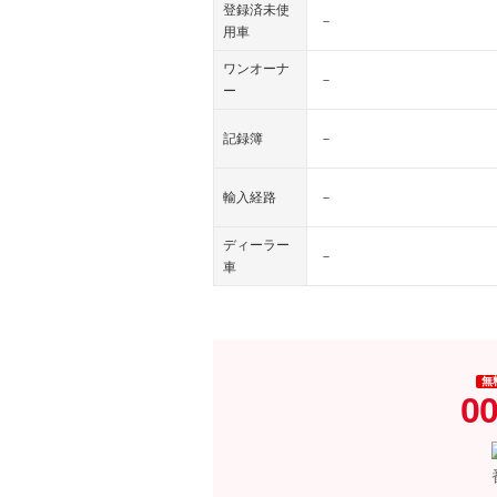
登録済未使
－
用車
ワンオーナ
－
ー
記録簿
－
輸入経路
－
ディーラー
－
車
無
00