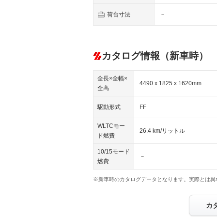
荷台寸法
－
カタログ情報（新車時）
全長×全幅×
4490 x 1825 x 1620mm
全高
駆動形式
FF
WLTCモー
26.4 km/リットル
ド燃費
10/15モード
－
燃費
※新車時のカタログデータとなります。実際とは異
カ