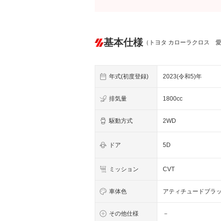
基本仕様
（トヨタ カローラクロス 
年式(初度登録)
2023(令和5)年
排気量
1800cc
駆動方式
2WD
ドア
5D
ミッション
CVT
車体色
アティチュードブラ
その他仕様
－