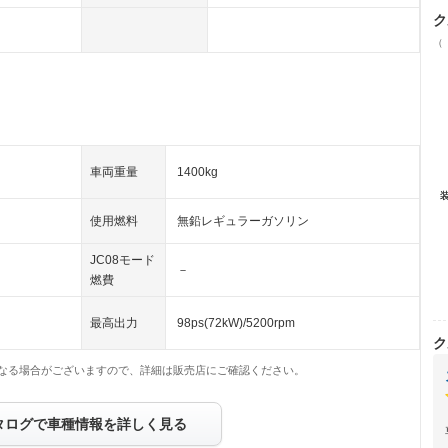
ク
（
車両重量
1400kg
使用燃料
無鉛レギュラーガソリン
JC08モード
－
燃費
最高出力
98ps(72kW)/5200rpm
ク
なる場合がございますので、詳細は販売店にご確認ください。
タログで車種情報を詳しく見る