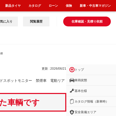
新品タイヤ
カタログ
ローン
保険
新車・中古車マガジン
気に入り
閲覧履歴
在庫確認・見積り依頼
禁煙
更新 : 2026/06/21
トップ
車両状態
ドスポットモニター 禁煙車 電動リア
基本仕様
いた車輌です
カタログ情報（新車時）
安全装備エリア