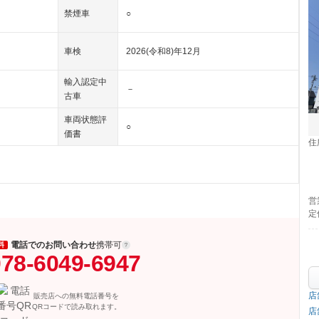
禁煙車
○
車検
2026(令和8)年12月
輸入認定中
－
古車
車両状態評
○
価書
住
営
定
電話でのお問い合わせ
携帯可
料
78-6049-6947
店
販売店への無料電話番号を
QRコードで読み取れます。
店