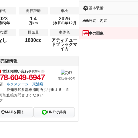
基本装備
年式
走行距離
車検
023
1.4
2026
外装・内装
和5)年
万km
(令和8)年12月
修復歴
排気量
車体色
車の画像
なし
1800cc
アティチュー
ドブラックマ
イカ
販売店情報
電話お問い合わせ
携帯可
78-6049-6947
電話番号QR
店
ネクステージ 東浦店
愛知県知多郡東浦町石浜行田１６－５
可能
直接お問合せください
ア
MAPを開く
LINEで共有