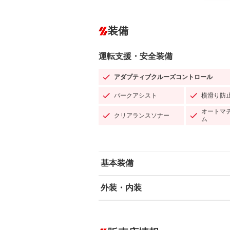
装備
運転支援・安全装備
アダプティブクルーズコントロール
パークアシスト
横滑り防
オートマ
クリアランスソナー
ム
基本装備
外装・内装
エアバッグ：運転席/助手席/サイド
ABS
エアコン
カーナビ：メモリーナビ他
ダウンヒルアシストコントロール
－