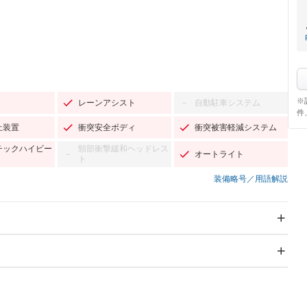
※
レーンアシスト
自動駐車システム
－
件
止装置
衝突安全ボディ
衝突被害軽減システム
チックハイビー
頸部衝撃緩和ヘッドレス
オートライト
－
ト
装備略号／用語解説
スライドドア
サンルーフ
－
－
Wエアコン
リフトアップ
－
－
TV：フルセグ
パワーステアリング
パワーウィンドウ