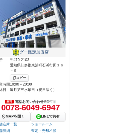
グー鑑定加盟店
所
〒470-2103
愛知県知多郡東浦町石浜行田１６
－５
コピー
業時間
10:00～20:00
休日
毎月第三水曜日（祝日除く）
電話お問い合わせ
無料
携帯可
0078-6049-6947
MAPを開く
LINEで共有
舗在庫一覧
ショールーム
舗詳細
査定・売却相談