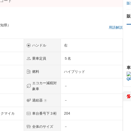
販
販
愛知県）
用語解説
ハンドル
右
乗車定員
５名
車
燃料
ハイブリッド
エコカー減税対
－
象車
過給器
－
ックマイカ
車台番号下３桁
204
全体のサイズ
－