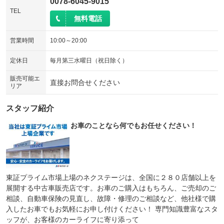
0078-6045-9015
TEL
無料電話
営業時間
10:00～20:00
定休日
毎月第三水曜日（祝日除く）
販売可能エ
直接お問合せください
リア
スタッフ紹介
お車のことなら何でもお任せください！
東証プライム市場上場のネクステージは、全国に２８０店舗以上を
展開する中古車販売店です。お車のご購入はもちろん、ご売却のご
相談、自動車保険の見直し、故障・修理のご相談など、他社様で購
入したお車でもお気軽にお申し付けください！ 専門知識豊富なスタ
ッフが、お客様のカーライフに寄り添って