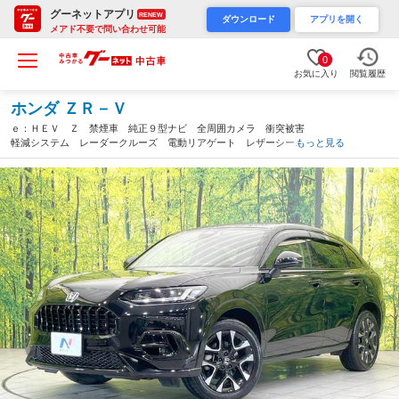
グーネットアプリ
RENEW
ダウンロード
アプリを開く
メアド不要で問い合わせ可能
0
お気に入り
閲覧履歴
ホンダ ＺＲ－Ｖ
ｅ：ＨＥＶ Ｚ 禁煙車 純正９型ナビ 全周囲カメラ 衝突被害
軽減システム レーダークルーズ 電動リアゲート レザーシー
もっと見る
ト ドラレコ コーナーセンサー スマートキー ＬＥＤヘッド
ＥＴＣ２．０ 純正１８インチアルミ（岐阜県）