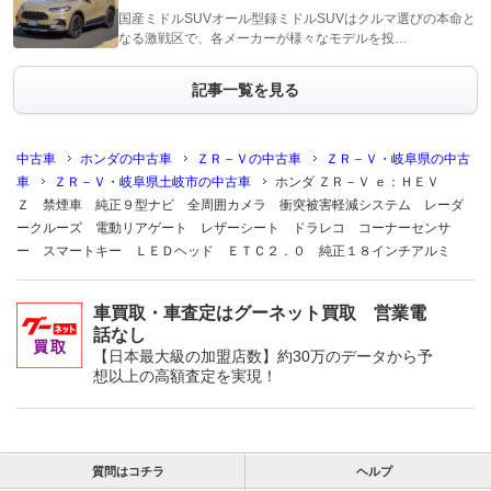
国産ミドルSUVオール型録ミドルSUVはクルマ選びの本命と
なる激戦区で、各メーカーが様々なモデルを投…
記事一覧を見る
中古車
ホンダの中古車
ＺＲ－Ｖの中古車
ＺＲ－Ｖ・岐阜県の中古
車
ＺＲ－Ｖ・岐阜県土岐市の中古車
ホンダ ＺＲ－Ｖ ｅ：ＨＥＶ
Ｚ 禁煙車 純正９型ナビ 全周囲カメラ 衝突被害軽減システム レーダ
ークルーズ 電動リアゲート レザーシート ドラレコ コーナーセンサ
ー スマートキー ＬＥＤヘッド ＥＴＣ２．０ 純正１８インチアルミ
車買取・車査定はグーネット買取 営業電
話なし
【日本最大級の加盟店数】約30万のデータから予
想以上の高額査定を実現！
質問はコチラ
ヘルプ