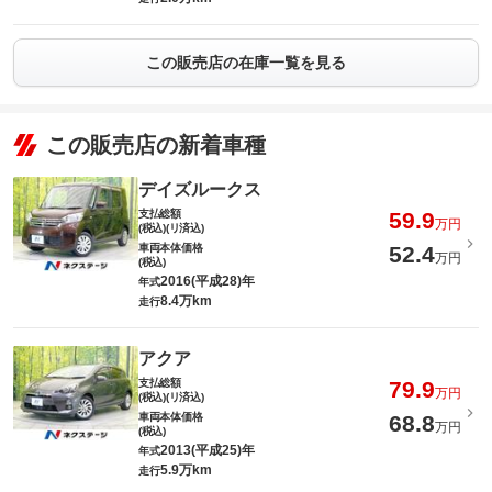
この販売店の在庫一覧を見る
この販売店の新着車種
デイズルークス
支払総額
59.9
万円
(税込)(リ済込)
車両本体価格
52.4
万円
(税込)
2016(平成28)年
年式
8.4万km
走行
アクア
支払総額
79.9
万円
(税込)(リ済込)
車両本体価格
68.8
万円
(税込)
2013(平成25)年
年式
5.9万km
走行