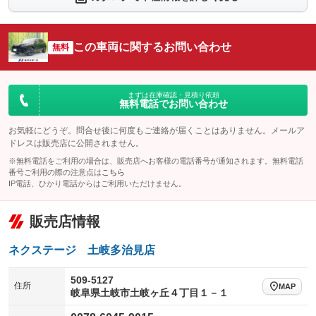
シートエアコン
全周囲カメラ
：装備なし
：装備あり
サイドカメラ
ルーフレール
この車両に関するお問い合わせ
：装備あり
無料
：装備なし
エアサスペンション
ヘッドライトウォッシャー
：装備なし
：装備なし
装備略号／用語解説
まずは在庫確認・見積り依頼
無料電話でお問い合わせ
お気軽にどうぞ。問合せ後に何度もご連絡が届くことはありません。メールア
ドレスは販売店に公開されません。
※無料電話をご利用の場合は、販売店へお客様の電話番号が通知されます。無料電話
番号ご利用の際の注意点は
こちら
IP電話、ひかり電話からはご利用いただけません。
販売店情報
ネクステージ 土岐多治見店
509-5127
住所
MAP
岐阜県土岐市土岐ヶ丘４丁目１－１