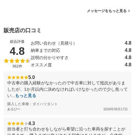
メッセージをもっと見る
販売店の口コミ
総合評価
4.8
お問い合わせ（見積り）
（5点満点中）
4.8
4.8
納車までの対応
4.8
説明の分かりやすさ
4.8
オススメ度
362件
5.0
中古車の購入経験がなかったので中古車に対して抵抗がありま
したが、1か月以内に決めなければいけなかったので少し焦って
い...
もっと見る
購入した車種：ダイハツタント
あるぴー
2026年06月17日
4.3
担当者と打ち合わせをしながら希望に沿った車両を探すことが