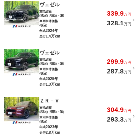
ヴェゼル
支払総額
339.9
万円
(税込)(リ済込・追)
車両本体価格
328.1
万円
(税込)
2024年
年式
1.4万km
走行
ヴェゼル
支払総額
299.9
万円
(税込)(リ済込・追)
車両本体価格
287.8
万円
(税込)
2025年
年式
1.3万km
走行
ＺＲ－Ｖ
支払総額
304.9
万円
(税込)(リ済込・追)
車両本体価格
293.3
万円
(税込)
2023年
年式
2.8万km
走行