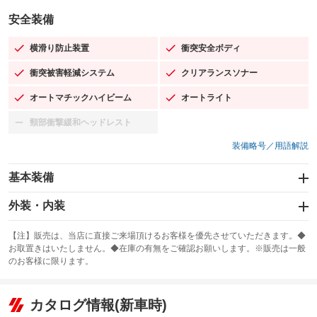
安全装備
横滑り防止装置
衝突安全ボディ
：装備あり
：装備あり
衝突被害軽減システム
クリアランスソナー
：装備あり
：装備あり
オートマチックハイビーム
オートライト
：装備あり
：装備あり
頸部衝撃緩和ヘッドレスト
：装備なし
装備略号／用語解説
基本装備
エアバッグ：運転席/助手席/サイド
外装・内装
：装備あり
スライドドア
カーナビ：SDナビ
：装備なし
：装備あり
【注】販売は、当店に直接ご来場頂けるお客様を優先させていただきます。◆
お取置きはいたしません。◆在庫の有無をご確認お願いします。※販売は一般
サンルーフ
ABS
TV：フルセグ
：装備なし
：装備あり
：装備あり
のお客様に限ります。
エアコン
Wエアコン
オーディオ
：装備あり
：装備なし
：装備なし
リフトアップ
パワーステアリング
カタログ情報(新車時)
ビジュアル
：装備なし
：装備あり
：装備なし