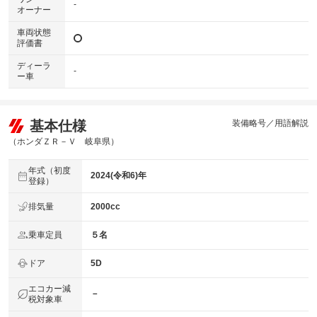
-
オーナー
車両状態
評価書
ディーラ
-
ー車
基本仕様
装備略号／用語解説
（ホンダＺＲ－Ｖ 岐阜県）
年式（初度
2024(令和6)年
登録）
排気量
2000cc
乗車定員
５名
ドア
5D
エコカー減
－
税対象車