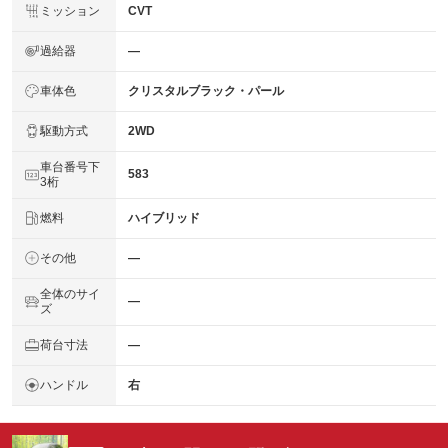
ミッション
CVT
過給器
―
車体色
クリスタルブラック・パール
駆動方式
2WD
車台番号下
583
3桁
燃料
ハイブリッド
その他
―
全体のサイ
―
ズ
荷台寸法
―
ハンドル
右