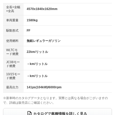
ダウンヒルアシストコントロール
アルミホイール：18インチ
：装備なし
：装備あり
全長×全幅
4570x1840x1620mm
×全高
パワーウィンドウ
盗難防止システム
革シート
ハーフレザーシート
：装備あり
：装備あり
：装備あり
：装備なし
車両重量
1580kg
アイドリングストップ
ドライブレコーダー
キーレス
LEDヘッドランプ
：装備あり
：装備あり
：装備あり
：装備あり
USB入力端子
Bluetooth接続
駆動形式
FF
HID(キセノンライト)
ポータブルナビ
：装備あり
：装備あり
：装備なし
：装備なし
100V電源
クリーンディーゼル
バックカメラ
ETC2.0
使用燃料
無鉛レギュラーガソリン
：装備なし
：装備なし
：装備あり
：装備あり
センターデフロック
エアロ
スマートキー
：装備なし
WLTCモ
：装備なし
：装備あり
22km/リットル
ード燃費
レンタカーアップ
展示・試乗車
ローダウン
ランフラットタイヤ
：装備なし
：装備なし
：装備なし
：装備なし
JC08モー
－km/リットル
ド燃費
電動格納ミラー
パワーシート
3列シート
：装備あり
：装備あり
：装備なし
10/15モー
装備略号／用語解説
－km/リットル
ベンチシート
フルフラットシート
ド燃費
：装備なし
：装備なし
チップアップシート
オットマン
：装備なし
：装備なし
最高出力
141ps(104kW)/6000rpm
電動格納サードシート
シートヒーター
：装備なし
：装備あり
※新車時のカタログデータとなります。実際とは異なる場合がございますの
で、詳細は販売店にご確認ください。
ウォークスルー
後席モニター
：装備なし
：装備なし
電動リアゲート
フロントカメラ
カタログで車種情報を詳しく見る
：装備あり
：装備あり