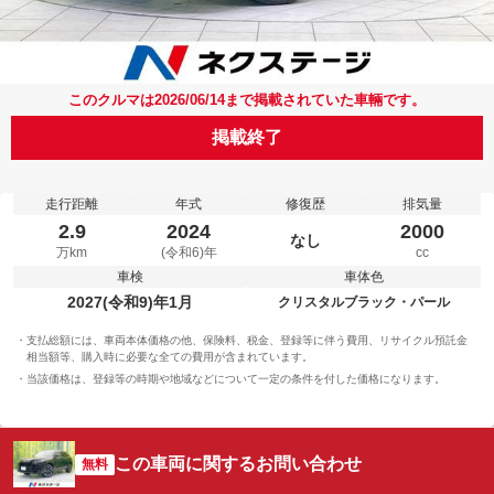
このクルマは2026/06/14まで掲載されていた車輛です。
掲載終了
走行距離
年式
修復歴
排気量
2.9
2024
2000
なし
万km
(令和6)年
cc
車検
車体色
2027(令和9)年1月
クリスタルブラック・パール
支払総額には、車両本体価格の他、保険料、税金、登録等に伴う費用、リサイクル預託金
相当額等、購入時に必要な全ての費用が含まれています。
当該価格は、登録等の時期や地域などについて一定の条件を付した価格になります。
この車両に関するお問い合わせ
無料