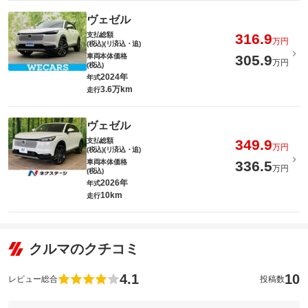
ヴェゼル
支払総額
316.9
万円
(税込)(リ済込・追)
車両本体価格
305.9
万円
(税込)
2024年
年式
3.6万km
走行
ヴェゼル
支払総額
349.9
万円
(税込)(リ済込・追)
車両本体価格
336.5
万円
(税込)
2026年
年式
10km
走行
クルマのクチコミ
4.1
10
レビュー総合
投稿数