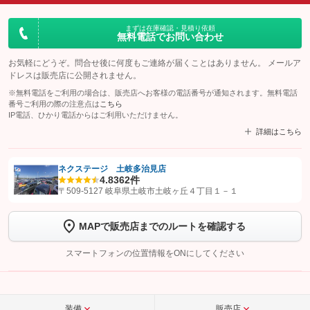
まずは在庫確認・見積り依頼
無料電話でお問い合わせ
お気軽にどうぞ。問合せ後に何度もご連絡が届くことはありません。 メールア
ドレスは販売店に公開されません。
※無料電話をご利用の場合は、販売店へお客様の電話番号が通知されます。無料電話
番号ご利用の際の注意点は
こちら
IP電話、ひかり電話からはご利用いただけません。
詳細はこちら
ネクステージ 土岐多治見店
4.8
362件
【STEP1】
認証画面でグーネットを友だち追加してから「許可する」ボタンを押
〒509-5127 岐阜県土岐市土岐ヶ丘４丁目１－１
します
MAPで販売店までのルートを確認する
【STEP2】
トーク画面で
ボタンをタップして問い合わせを
完了してください。
スマートフォンの位置情報をONにしてください
こちら
装備
販売店