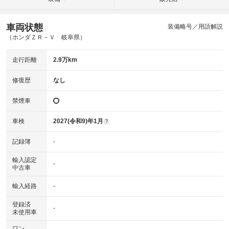
車両状態
装備略号／用語解説
（ホンダＺＲ－Ｖ 岐阜県）
走行距離
2.9万km
修復歴
なし
禁煙車
車検
2027(令和9)年1月
?
記録簿
-
輸入認定
-
中古車
輸入経路
-
登録済
-
未使用車
ワン