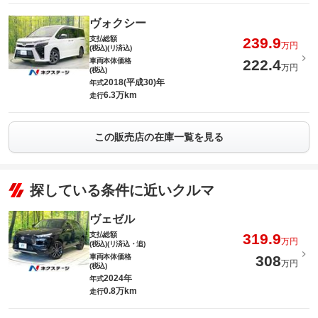
ヴォクシー
支払総額
239.9
万円
(税込)(リ済込)
車両本体価格
222.4
万円
(税込)
2018(平成30)年
年式
6.3万km
走行
この販売店の在庫一覧を見る
探している条件に近いクルマ
ヴェゼル
支払総額
319.9
万円
(税込)(リ済込・追)
車両本体価格
308
万円
(税込)
2024年
年式
0.8万km
走行