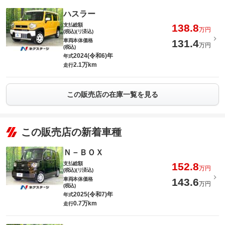
ハスラー
支払総額
138.8
万円
(税込)(リ済込)
車両本体価格
131.4
万円
(税込)
2024(令和6)年
年式
2.1万km
走行
この販売店の在庫一覧を見る
この販売店の新着車種
Ｎ－ＢＯＸ
支払総額
152.8
万円
(税込)(リ済込)
車両本体価格
143.6
万円
(税込)
2025(令和7)年
年式
0.7万km
走行