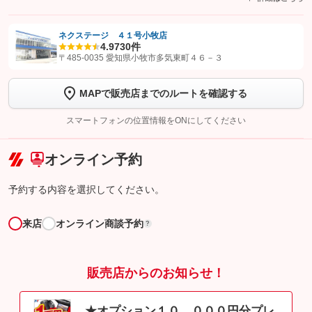
ネクステージ ４１号小牧店
4.9
730件
【STEP1】
認証画面でグーネットを友だち追加してから「許可する」ボタンを押
〒485-0035 愛知県小牧市多気東町４６－３
します
MAPで販売店までのルートを確認する
【STEP2】
トーク画面で
ボタンをタップして問い合わせを
完了してください。
スマートフォンの位置情報をONにしてください
こちら
オンライン予約
予約する内容を選択してください。
来店
オンライン商談予約
?
販売店からのお知らせ！
★オプション１０，０００円分プレ