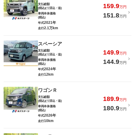
支払総額
159.9
万円
(税込)(リ済込・追)
車両本体価格
151.8
万円
(税込)
2021年
年式
2.1万km
走行
スペーシア
支払総額
149.9
万円
(税込)(リ済込・追)
車両本体価格
144.9
万円
(税込)
2024年
年式
12km
走行
ワゴンＲ
支払総額
189.9
万円
(税込)(リ済込・追)
車両本体価格
180.9
万円
(税込)
2026年
年式
10km
走行