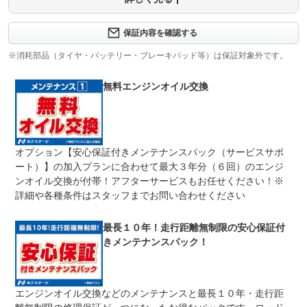
保証内容について問い合わせる
３ヶ月・３０００ｋｍ以内ならエンジン、トランスミッシ
保証内容を確認する
保証項目
ョン、ハイブリッド、ステアリング、ブレーキの各機構に
おける主要項目を無償修理（または交換）いたします。
※消耗部品（タイヤ・バッテリー・ブレーキパッド等）は保証対象外です。
修理回数
無制限
無料エンジンオイル交換
限度額無制限
期間中は何度でも修理可能！修理金額は車両本体価格の１
上限金額
００％までしっかり保証します。車両本体価格５０万円以
下の場合は５０万円まで保証します。
オプション【安心保証付きメンテナンスパック（サービスサポ
無し
ート）】の加入プランに合わせて最大３年分（６回）のエンジ
免責金
保証修理の対象となる場合は、お客様の費用負担は一切ご
ざいません。
ンオイル交換が付帯！アフターサービスもお任せください！※
詳細や各種条件はスタッフまでお問い合わせください
全国のネクステージで受付可能！ご遠方でネクステージに
保証修理
持ち込めないお客様も保証修理はお受け頂けます。詳細
受付先
は、スタッフまでお気軽にお尋ねください。
最長１０年！走行距離無制限の安心保証付
整備付 法定12ヶ月または法定24ヶ月点検整備付
きメンテナンスパック！
法定整備
※車検なし・車検整備付の場合は法定24ヶ月点検整備付
※商用車は6ヶ月または12ヶ月点検整備付
１．契約後～納車までに法定点検を実施致します。 ２．
法定整備
エンジンオイル交換などのメンテナンスと最長１０年・走行距
支払総額に整備代金を含んでおります。 ３．点検記録簿
について
が発行されます。