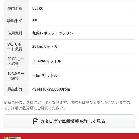
革シート
ハーフレザーシート
：装備あり
：装備あり
：装備なし
：装備なし
車両重量
830kg
アイドリングストップ
ドライブレコーダー
キーレス
LEDヘッドランプ
：装備あり
：装備なし
：装備あり
：装備あり
USB入力端子
Bluetooth接続
駆動形式
FF
HID(キセノンライト)
ポータブルナビ
：装備あり
：装備あり
：装備なし
：装備なし
100V電源
クリーンディーゼル
バックカメラ
ETC
使用燃料
無鉛レギュラーガソリン
：装備なし
：装備なし
：装備あり
：装備なし
センターデフロック
エアロ
スマートキー
：装備なし
WLTCモ
：装備なし
：装備あり
25km/リットル
ード燃費
レンタカーアップ
展示・試乗車
ローダウン
ランフラットタイヤ
：装備なし
：装備なし
：装備なし
：装備なし
JC08モー
30.4km/リットル
ド燃費
電動格納ミラー
パワーシート
3列シート
：装備あり
：装備なし
：装備なし
10/15モー
装備略号／用語解説
－km/リットル
ベンチシート
フルフラットシート
ド燃費
：装備なし
：装備なし
チップアップシート
オットマン
：装備なし
：装備なし
最高出力
49ps(36kW)/6500rpm
電動格納サードシート
シートヒーター
：装備なし
：装備あり
※新車時のカタログデータとなります。実際とは異なる場合がございますの
で、詳細は販売店にご確認ください。
ウォークスルー
後席モニター
：装備なし
：装備なし
電動リアゲート
フロントカメラ
カタログで車種情報を詳しく見る
：装備なし
：装備あり
シートエアコン
全周囲カメラ
：装備なし
：装備あり