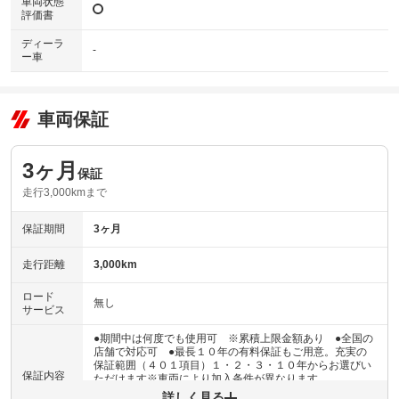
車両状態
評価書
ディーラ
-
ー車
車両保証
3ヶ月
保証
走行3,000kmまで
保証期間
3ヶ月
走行距離
3,000km
ロード
無し
サービス
●期間中は何度でも使用可 ※累積上限金額あり ●全国の
店舗で対応可 ●最長１０年の有料保証もご用意。充実の
保証範囲（４０１項目）１・２・３・１０年からお選びい
保証内容
ただけます※車両により加入条件が異なります
詳しく見る