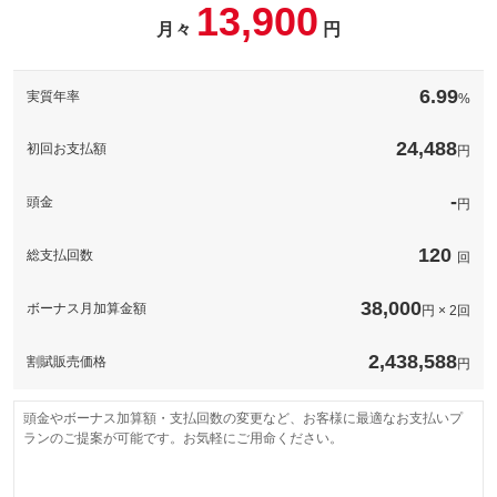
パック内容
13,900
このパックの見積もり依頼（無料）
備考
－
月々
円
このパックの見積もり依頼（無料）
備考
－
6.99
実質年率
%
このパックの見積もり依頼（無料）
24,488
初回お支払額
円
-
頭金
円
120
総支払回数
回
38,000
ボーナス月加算金額
円 × 2回
2,438,588
割賦販売価格
円
頭金やボーナス加算額・支払回数の変更など、お客様に最適なお支払いプ
ランのご提案が可能です。お気軽にご用命ください。