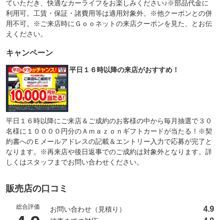
ていただき、快適なカーライフをお楽しみください♪※部品代金に
利用可。工賃・保証・諸費用等は適用対象外。※他クーポンとの併
用不可。※ご来店時にＧｏｏネットの来店クーポンを見た、とお伝
えください。
キャンペーン
平日１６時以降の来店がおすすめ！
平日１６時以降にご来店＆ご成約のお客様の中から毎月抽選で３０
名様に１００００円分のＡｍａｚｏｎギフトカードが当たる！※契
約書へのＥメールアドレスの記載＆エントリー入力で応募が完了と
なります。※再来店や後日返事でのご成約は対象外となります。詳
しくはスタッフまでお問い合わせください。
販売店の口コミ
総合評価
4.9
お問い合わせ（見積り）