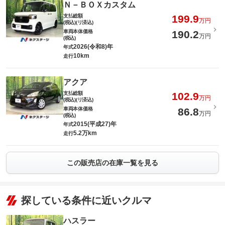
Ｎ－ＢＯＸカスタム
支払総額
199.9
万円
(税込)(リ済込)
車両本体価格
190.2
万円
(税込)
2026(令和8)年
年式
10km
走行
アクア
支払総額
102.9
万円
(税込)(リ済込)
車両本体価格
86.8
万円
(税込)
2015(平成27)年
年式
5.2万km
走行
この販売店の在庫一覧を見る
探している条件に近いクルマ
ハスラー