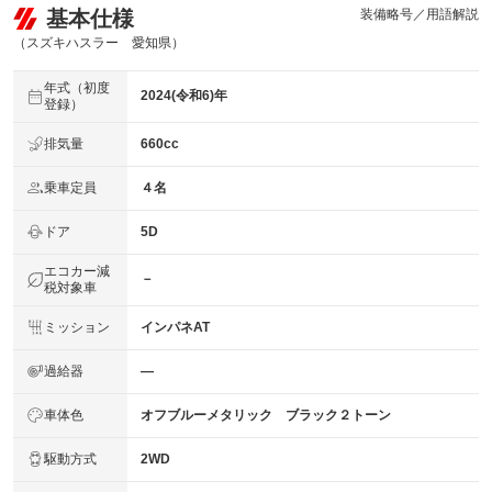
基本仕様
装備略号／用語解説
（スズキハスラー 愛知県）
年式（初度
2024(令和6)年
登録）
排気量
660cc
乗車定員
４名
ドア
5D
エコカー減
－
税対象車
ミッション
インパネAT
過給器
―
車体色
オフブルーメタリック ブラック２トーン
駆動方式
2WD