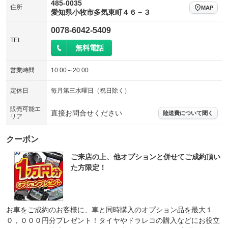
485-0035
住所
MAP
愛知県小牧市多気東町４６－３
0078-6042-5409
TEL
無料電話
営業時間
10:00～20:00
定休日
毎月第三水曜日（祝日除く）
販売可能エ
直接お問合せください
陸送費について聞く
リア
クーポン
ご来店の上、他オプションと併せてご成約頂い
た方限定！
お車をご成約のお客様に、車と同時購入のオプション品を最大１
０，０００円分プレゼント！タイヤやドラレコの購入などにお役立