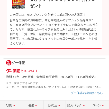
ゼント
ご来店の上、他オプションと併せてご成約頂いた方限定！
お車をご成約のお客様に、車と同時購入のオプション品を最大１
０，０００円分プレゼント！ タイヤやドラレコの購入などにお役立
ていただき、快適なカーライフをお楽しみください♪ ※部品代金に
利用可。工賃・保証・諸費用等は適用対象外。※他クーポンとの併
用不可。※ご来店時にＧｏｏネットの来店クーポンを見た、とお伝
えください。
グー保証
期間：1年～3年 距離：無制限 保証費用：20,900円～34,100円(税込)
※グー保証が付けられます。
※一部、グー保証対象外の車両もございます。詳しくは販売店にご確認下さい。
グー保証の詳細はこちら
状態
装備
販売店
購入パック
ローン