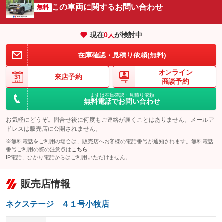
サイドカメラ
ルーフレール
この車両に関するお問い合わせ
：装備あり
無料
：装備なし
エアサスペンション
ヘッドライトウォッシャー
：装備なし
：装備なし
現在
0
人
が検討中
装備略号／用語解説
在庫確認・見積り依頼(無料)
オンライン
来店予約
商談予約
まずは在庫確認・見積り依頼
無料電話でお問い合わせ
お気軽にどうぞ。問合せ後に何度もご連絡が届くことはありません。メールア
ドレスは販売店に公開されません。
※無料電話をご利用の場合は、販売店へお客様の電話番号が通知されます。無料電話
番号ご利用の際の注意点は
こちら
IP電話、ひかり電話からはご利用いただけません。
販売店情報
ネクステージ ４１号小牧店