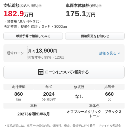
支払総額
車両本体価格
(税込/リ済込)
(税込)
182.9
175.1
万円
万円
（諸費用7.8万円を含む）
法定整備：
整備付
保証：
3ヶ月・3000km
希望予算で相談してみる
価格変更をお知らせ
13,900
月々
円
通常ローン
詳細を見る
実質年率6.99%・120回
ローンについて相談する
走行距離
年式
修復歴
排気量
860
2024
660
なし
km
(令和6)年
cc
車検
車体色
オフブルーメタリック ブラック２
2027(令和9)年6月
トーン
支払総額には、車両本体価格の他、保険料、税金、登録等に伴う費用、リサイクル預託金