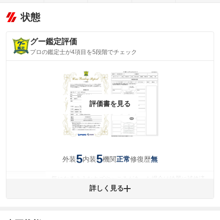
状態
グー鑑定評価
プロの鑑定士が4項目を5段階でチェック
評価書を見る
5
5
外装
内装
機関
修復歴
正常
無
気になるようなキズやへこみがあった場合は綺麗に補修済
みですが、 小さなキズやヘコミが残っている場合もありま
詳しく見る
外装
す。
(車両外装)
キズ・へこみについて問い合わせる