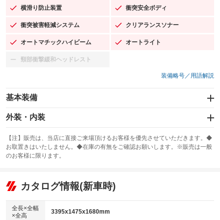
横滑り防止装置
衝突安全ボディ
：装備あり
：装備あり
衝突被害軽減システム
クリアランスソナー
：装備あり
：装備あり
オートマチックハイビーム
オートライト
：装備あり
：装備あり
頸部衝撃緩和ヘッドレスト
：装備なし
装備略号／用語解説
基本装備
エアバッグ：運転席/助手席/サイド
外装・内装
：装備あり
スライドドア
カーナビ：メモリーナビ他
：装備なし
：装備あり
【注】販売は、当店に直接ご来場頂けるお客様を優先させていただきます。◆
お取置きはいたしません。◆在庫の有無をご確認お願いします。※販売は一般
サンルーフ
ABS
TV：フルセグ
：装備なし
：装備あり
：装備あり
のお客様に限ります。
エアコン
Wエアコン
オーディオ
：装備あり
：装備なし
：装備なし
リフトアップ
パワーステアリング
カタログ情報(新車時)
ビジュアル
：装備なし
：装備あり
：装備なし
ダウンヒルアシストコントロール
アルミホイール：15インチ
：装備なし
：装備あり
全長×全幅
3395x1475x1680mm
×全高
パワーウィンドウ
盗難防止システム