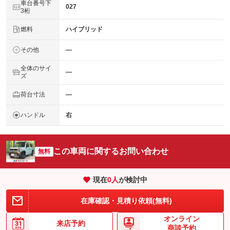
車台番号下
027
3桁
燃料
ハイブリッド
その他
―
全体のサイ
―
ズ
荷台寸法
―
ハンドル
右
この車両に関するお問い合わせ
無料
現在
0
人
が検討中
在庫確認・見積り依頼(無料)
オンライン
来店予約
商談予約