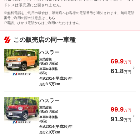
ドレスは販売店に公開されません。
※無料電話をご利用の場合は、販売店へお客様の電話番号が通知されます。無料電話
番号ご利用の際の注意点は
こちら
IP電話、ひかり電話からはご利用いただけません。
この販売店の同一車種
ハスラー
支払総額
69.9
万円
(税込)(リ済込)
車両本体価格
61.8
万円
(税込)
2014(平成26)年
年式
8.5万km
走行
ハスラー
支払総額
99.9
万円
(税込)(リ済込)
車両本体価格
91.9
万円
(税込)
2014(平成26)年
年式
2.0万km
走行