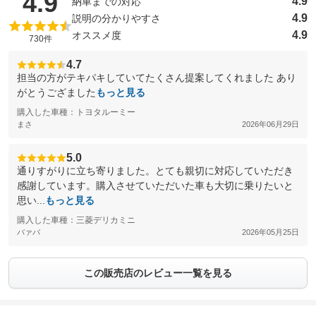
（5点満点中）
4.9
4.9
納車までの対応
4.9
説明の分かりやすさ
4.9
オススメ度
730件
4.7
担当の方がテキパキしていてたくさん提案してくれました あり
がとうござました
もっと見る
購入した車種：トヨタルーミー
まさ
2026年06月29日
5.0
通りすがりに立ち寄りました。とても親切に対応していただき
感謝しています。購入させていただいた車も大切に乗りたいと
思い...
もっと見る
購入した車種：三菱デリカミニ
バァバ
2026年05月25日
この販売店のレビュー一覧を見る