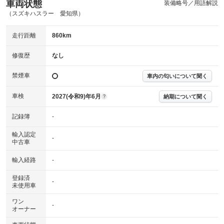
内装
車両状態
装備略号／用語解説
気になる汚れ等がない綺麗な室内を保っています。
(内装状態)
（スズキハスラー 愛知県）
主要機関に不具合はありません。
機関
走行距離
860km
詳細は鑑定書をご確認ください。
修復歴
修復歴
なし
※グー鑑定は保証サービスではございません。購入時は必ず現車をご確認
禁煙車
下さい。
車内の匂いについて聞く
※実際にお渡しするコンディションチェックシートにつきましては、形式
および表示項目が異なる場合がございます。
車検
2027(令和9)年6月
納期について聞く
?
※グー鑑定の評価はあくまでも記載している鑑定日の鑑定結果となりま
す。車両情報等の詳細は各販売店へお問い合わせ下さい。
記録簿
-
輸入認定
-
中古車
輸入経路
-
登録済
-
未使用車
ワン
-
オーナー