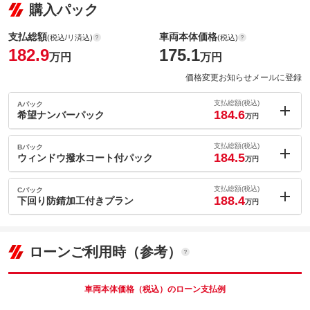
購入パック
支払総額
車両本体価格
(税込/リ済込)
(税込)
182.9
175.1
万円
万円
価格変更お知らせメールに登録
支払総額(税込)
Aパック
184.6
希望ナンバーパック
万円
内：オプシ
1.7
ョン価格
支払総額(税込)
Bパック
万円
184.5
(税込)
ウィンドウ撥水コート付パック
万円
車両本体価
175.1
万円
内：オプシ
格
1.6
ョン価格
支払総額(税込)
Cパック
万円
188.4
(税込)
下回り防錆加工付きプラン
万円
車両本体価
175.1
万円
内：オプシ
格
パック内容
5.5
ョン価格
万円
(税込)
ローンご利用時（参考）
車両本体価
175.1
万円
格
パック内容
備考
－
車両本体価格（税込）のローン支払例