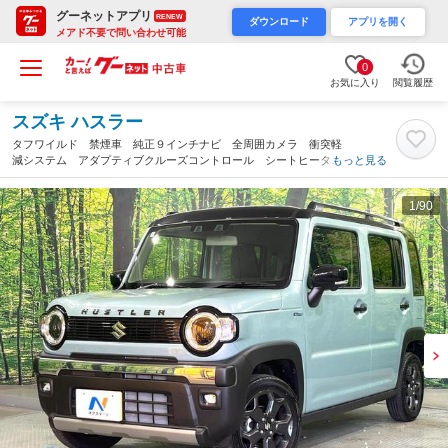
グーネットアプリ
RENEW
ダウンロード
アプリを開く
メアド不要で問い合わせ可能
0
お気に入り
閲覧履歴
スズキ ハスラー
タフワイルド 禁煙車 純正９インチナビ 全周囲カメラ 衝突軽
減システム アダプティブクルーズコントロール シートヒータ
もっと見る
ー ＬＥＤヘッド 純正１５インチアルミ コーナーセンサー ア
イドリングストップ スマートキー（愛知県）
1
/90